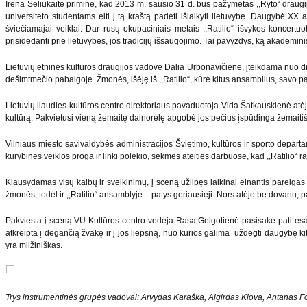
Irena Seliukaitė priminė, kad 2013 m. sausio 31 d. bus pažymėtas ,,Ryto“ draugij
universiteto studentams eiti į tą kraštą padėti išlaikyti lietuvybę. Daugybė XX 
šviečiamajai veiklai. Dar rusų okupaciniais metais ,,Ratilio“ išvykos koncertuot
prisidedanti prie lietuvybės, jos tradicijų išsaugojimo. Tai pavyzdys, ką akademinis 
Lietuvių etninės kultūros draugijos vadovė Dalia Urbonavičienė, įteikdama nuo dra
dešimtmečio pabaigoje. Žmonės, išėję iš ,,Ratilio“, kūrė kitus ansamblius, savo p
Lietuvių liaudies kultūros centro direktoriaus pavaduotoja Vida Šatkauskienė atėjo 
kultūrą. Pakvietusi vieną žemaitę dainorėlę apgobė jos pečius įspūdinga žemaiti
Vilniaus miesto savivaldybės administracijos Švietimo, kultūros ir sporto depar
kūrybinės veiklos proga ir linki polėkio, sėkmės ateities darbuose, kad ,,Ratilio
Klausydamas visų kalbų ir sveikinimų, į sceną užlipęs laikinai einantis pareigas 
žmonės, todėl ir ,,Ratilio“ ansamblyje – patys geriausieji. Nors atėjo be dovan
Pakviesta į sceną VU Kultūros centro vedėja Rasa Gelgotienė pasisakė pati esanti
atkreipta į degančią žvakę ir į jos liepsną, nuo kurios galima uždegti daugybę kit
yra milžiniškas.
Trys instrumentinės grupės vadovai: Arvydas Karaška, Algirdas Klova, Antanas F