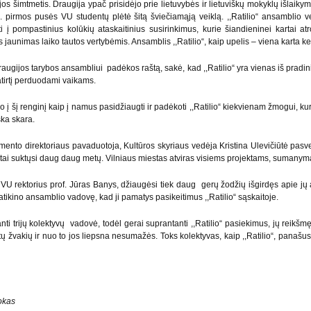
os šimtmetis. Draugija ypač prisidėjo prie lietuvybės ir lietuviškų mokyklų išlaiky
a. pirmos pusės VU studentų plėtė šitą šviečiamąją veiklą. ,,Ratilio“ ansamblio vei
i į pompastinius kolūkių ataskaitinius susirinkimus, kurie šiandieninei kartai atr
jaunimas laiko tautos vertybėmis. Ansamblis ,,Ratilio“, kaip upelis – viena karta keiči
ugijos tarybos ansambliui padėkos raštą, sakė, kad ,,Ratilio“ yra vienas iš pradinin
atirtį perduodami vaikams.
į šį renginį kaip į namus pasidžiaugti ir padėkoti ,,Ratilio“ kiekvienam žmogui, kuris
ška skara.
tamento direktoriaus pavaduotoja, Kultūros skyriaus vedėja Kristina Ulevičiūtė pas
“ ratai suktųsi daug daug metų. Vilniaus miestas atviras visiems projektams, suman
VU rektorius prof. Jūras Banys, džiaugėsi tiek daug gerų žodžių išgirdęs apie jų ans
ų, patikino ansamblio vadovę, kad ji pamatys pasikeitimus ,,Ratilio“ sąskaitoje.
 trijų kolektyvų vadovė, todėl gerai suprantanti ,,Ratilio“ pasiekimus, jų reikšmę,
ų žvakių ir nuo to jos liepsna nesumažės. Toks kolektyvas, kaip ,,Ratilio“, panašus
okas