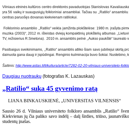
Vilniaus etninės kultūros centro direktorės pavaduotojas Stanislovas Kavaliauskas
yra 56 vaikų ir suaugusiųjų folkloriniai ansambliai. Tačiau su ,,Ratilio“ ansambli
centras paruošęs dovanas kiekvienam ratiliokui.
Folklorinio ansamblio ,,Ratilio“ veikla įamžinta plokštelėse: 1980 m. įrašyta pirmo
muzika (2003)“, 2012 m. išleistas dviejų kompaktinių plokštelių albumas ,,Lietuvi
TV, režisierius R.Smetona). 2010 m. ansamblis pelnė ,,Aukso paukštė“ laureato 
Pasibaigus sveikinimams, ,,Ratilio“ ansamblis atliko šiam savo jubiliejui skirtą p
dainuota gana daug ir įspūdingai. Renginio kulminacija buvo šokiai. Nustebino, kad t
Šaltinis:
http://www.aidas.lt/lt/kultura/article/7282-02-20-vilniaus-universiteto-folk
Daugiau nuotraukų
(fotografas K. Lazauskas)
„Ratilio“ suka 45 gyvenimo ratą
LIANA BINKAUSKIENĖ, „UNIVERSITAS VILNENSIS“
Sausio 26 d. Vilniaus universiteto folkloro ansamblis „Ratilio“ šve
Kiekvienas jų čia paliko savo indėlį – dalį širdies, triūso, jaunatvi
studentų įnašas.