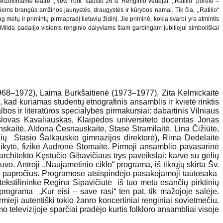
 Muzikiniame teatre ,,New York“ sausio 26 d. Renginio vedėjai, ,,Ratilio“ porelė –
visiems brangūs amžinos jaunystės, draugystės ir kūrybos namai. Tik čia, ,,Ratilio“
 metų ir primintų pirmapradį lietuvių židinį. Jie priminė, kokia svarbi yra atmintis
į Milda padalijo visiems renginio dalyviams šiam garbingam jubiliejui simboliškai
(1968–1972), Laima Burkšaitienė (1973–1977), Zita Kelmickaitė
ad kuriamas studentų etnografinis ansamblis ir kvietė rinktis
albos ir literatūros specialybės pirmakursiai: dabartinis Vilniaus
islovas Kavaliauskas, Klaipėdos universiteto docentas Jonas
nskaitė, Aldona Česnauskaitė, Stasė Stramilaitė, Lina Čižiūtė,
aulių Stasio Šalkauskio gimnazijos direktorė), Rima Dedelaitė
teikytė, fizikė Audronė Stomaitė. Pirmoji ansamblio pavasarinė
hitekto Kęstučio Gibavičiaus trys paveikslai: karvė su gėlių
o. Antroji ,,Naujametinio ciklo“ programa, iš tikrųjų skirta Šv.
jų papročius. Programose atsispindėjo pasakojamoji tautosaka
-tekstilininkė Regina Sipavičiūtė iš tuo metu esančių pirktinių
programa „Kur eisi – save rasi“ ten pat, tik mažojoje salėje.
eji autentiški tokio žanro koncertiniai renginiai sovietmečiu.
 televizijoje sparčiai pradėjo kurtis folkloro ansambliai visoje