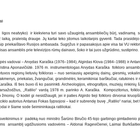
tė
 ligos neatvyko) ir kiekviena turi savo užaugintą ansambliečių būrį, vadinamą s
 laiką, praleistą drauge. Jų kartai teko įdomus laikotarpis gyventi. Tada prasidėj
aip priekaištavo Rusijos ambasada. Sugrįžus ir papasakojus apie visa tai VU rektoriu
as ansamblis prie televizijos rūmų dainavo, šoko ir tai juos užgrūdino, sustiprino.
ės grupės vadovai – Arvydas Karaška (1976–1984), Algirdas Klova (1984–1988) ir A
istina Aponavičiūtė. 1976 m. instrumentologas Arvydas Karaška folkloro ansambl
tuvos regionų lietuvių folkloras – nuo seniausių apeiginių dainų, giesmių, vokalin
kmenys, priekalas, žvangučiai, grandinėlės, keramikiniai barškučiai, ratukinės ir r
araška. Iš ties buvo iš ko pasirinkti. Archeologijos, etnografijos, muziejų rinkinių 
garsažodžius, ,,Ratilio“ vardą 1978 m. parinko A. Karaška. Kompozitorius, folk
monių. O kodėl gi nesidžiaugti, jei ir paties Algirdo tieji folkloro dirvonai kruopšč
iklo autorius Antanas Fokas šypsojosi – kad ir subrendę buvę ,,Ratilio“ nariai, bet 
sodai ir šiame sode šeimininkauja ratiliokai.
sveikinimus ir padėką nuo ministro Šarūno Biručio 45-tojo garbingo gimtadienio pro
visoms ansamblį ugdžiusioms vadovėms – Aldonai Ragevičienei, Laimai Burkšaitiene