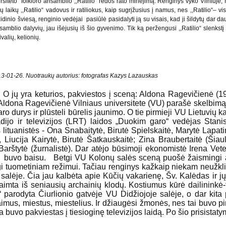
ersiteto folkloro ansamblio ,,Ratilio“ rėdos rato minėjimą. Renginys vyko Vilniuje,
ų laikų ,,Ratilio“ vadovus ir ratiliokus, kaip sugrįžusius į namus, nes ,,Ratilio“– 
nio šviesą, renginio vedėjai pasiūlė pasidalyti ją su visais, kad ji šildytų dar daug
samblio dalyvių, jau išėjusių iš šio gyvenimo. Tik ką peržengusi ,,Ratilio“ slenkst
ivalių, kelionių.
013-01-26. Nuotraukų autorius: fotografas Kazys Lazauskas
ys. O jų yra keturios, pakviestos į sceną: Aldona Ragevičienė 
ldona Ragevičienė Vilniaus universitete (VU) parašė skelbimą, k
daro durys ir plūsteli būrelis jaunimo. O tie pirmieji VU Lietuvių k
radijo ir televizijos (LRT) laidos „Duokim garo“ vedėjas Stan
lituanistės - Ona Snabaitytė, Birutė Spielskaitė, Marytė Lapati
, Liucija Kairytė, Birutė Šatkauskaitė; Zina Braubertaitė (Ši
a Barštytė (žurnalistė). Dar atėjo būsimoji ekonomistė Irena Ve
 buvo baisu. Betgi VU Kolonų salės sceną puošė žaismingi arc
ingi tuometiniam režimui. Tačiau renginys kažkaip niekam neužkliuv
alėje. Čia jau kalbėta apie Kūčių vakarienę, Šv. Kalėdas ir 
 paimta iš seniausių archainių klodų. Kostiumus kūrė dailininkė­
parodyta Čiurlionio gatvėje VU Didžiojoje salėje, o dar kita 
us, miestus, miestelius. Ir džiaugėsi žmonės, nes tai buvo pirmi
uvo pakviestas į tiesioginę televizijos laidą. Po šio prisistatymo