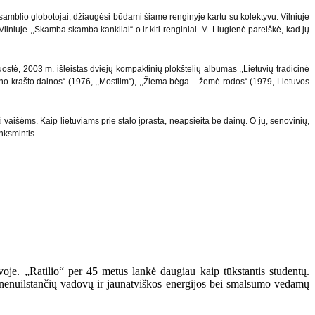
nsamblio globotojai, džiaugėsi būdami šiame renginyje kartu su kolektyvu. Vilniuje
ilniuje ,,Skamba skamba kankliai“ o ir kiti renginiai. M. Liugienė pareiškė, kad jų
juostė, 2003 m. išleistas dviejų kompaktinių plokštelių albumas ,,Lietuvių tradicinė
muno krašto dainos“ (1976, ,,Mosfilm“), ,,Žiema bėga – žemė rodos“ (1979, Lietuvos
 vaišėms. Kaip lietuviams prie stalo įprasta, neapsieita be dainų. O jų, senovinių,
nksmintis.
voje. „Ratilio“ per 45 metus lankė daugiau kaip tūkstantis studentų.
s – nenuilstančių vadovų ir jaunatviškos energijos bei smalsumo vedamų