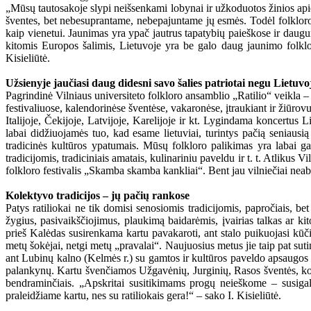
„Mūsų tautosakoje slypi neišsenkami lobynai ir užkoduotos žinios api
šventes, bet nebesuprantame, nebepajuntame jų esmės. Todėl folkloro, 
kaip vienetui. Jaunimas yra ypač jautrus tapatybių paieškose ir daugum
kitomis Europos šalimis, Lietuvoje yra be galo daug jaunimo folkloro
Kisieliūtė.
Užsienyje jaučiasi daug didesni savo šalies patriotai negu Lietuvo
Pagrindinė Vilniaus universiteto folkloro ansamblio „Ratilio“ veikla – 
festivaliuose, kalendorinėse šventėse, vakaronėse, įtraukiant ir žiūro
Italijoje, Čekijoje, Latvijoje, Karelijoje ir kt. Lygindama koncertus
labai didžiuojamės tuo, kad esame lietuviai, turintys pačią seniausią
tradicinės kultūros ypatumais. Mūsų folkloro palikimas yra labai ga
tradicijomis, tradiciniais amatais, kulinariniu paveldu ir t. t. Atliku
folkloro festivalis „Skamba skamba kankliai“. Bent jau vilniečiai neabe
Kolektyvo tradicijos – jų pačių rankose
Patys ratiliokai ne tik domisi senosiomis tradicijomis, papročiais, be
žygius, pasivaikščiojimus, plaukimą baidarėmis, įvairias talkas ar k
prieš Kalėdas susirenkama kartu pavakaroti, ant stalo puikuojasi kūč
metų šokėjai, netgi metų „pravalai“. Naujuosius metus jie taip pat sut
ant Lubinų kalno (Kelmės r.) su gamtos ir kultūros paveldo apsaugos k
palankynų. Kartu švenčiamos Užgavėnių, Jurginių, Rasos šventės, kolekt
bendraminčiais. „Apskritai susitikimams progų neieškome – susigalvo
praleidžiame kartu, nes su ratiliokais gera!“ – sako I. Kisieliūtė.