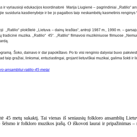
 ir vyriausioji edukacijos koordinatorė Marija Liugienė – pagrindiniai ,,Ratilio“ a
u jie susiduria kasdienybėje ir be jo pagalbos taip neskambėtų kasmetinis renginys V
ji ,,Ratilio“ plokštelė ,,Lietuva – dainų kraštas“, antroji 1987 m., 1990 m. – garsa
ų tradicinė muzika. ,,Ratilio“ 45“. ,,Ratilio“ filmavosi muzikiniuose filmuose ,,Ne
vardą.
rogramą. Šoko, dainavo ir dar papokštavo. Po to visi renginio dalyviai buvo pakviesti
aip gražiai, linksmai, entuziastingai, grojant lietuviškai muzikai, galima šokti ir li
loro-ansambliui-ratilio-45-metai
ntė 45 metų sukaktį. Tai vienas iš seniausių folkloro ansamblių Lietu
ško šėlsmo ir folkloro muzikos įrašų. O iškovoti laurai ir pripažinima