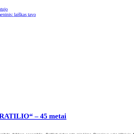
atujo
eninis: laiškas tavo
 ,,RATILIO“ – 45 metai