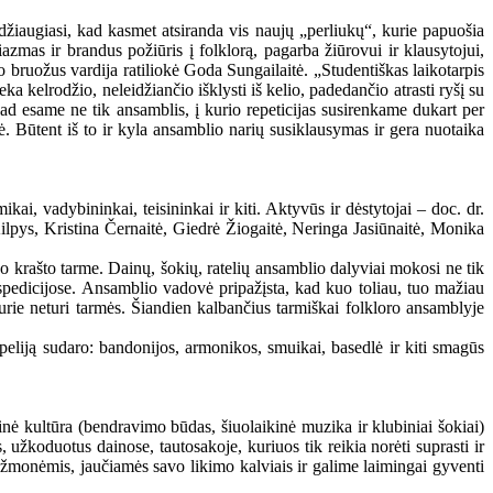
džiaugiasi, kad kasmet atsiranda vis naujų „perliukų“, kurie papuošia
zmas ir brandus požiūris į folklorą, pagarba žiūrovui ir klausytojui,
vo bruožus vardija ratiliokė Goda Sungailaitė. „Studentiškas laikotarpis
a kelrodžio, neleidžiančio išklysti iš kelio, padedančio atrasti ryšį su
ad esame ne tik ansamblis, į kurio repeticijas susirenkame dukart per
tė. Būtent iš to ir kyla ansamblio narių susiklausymas ir gera nuotaika
kai, vadybininkai, teisininkai ir kiti. Aktyvūs ir dėstytojai – doc. dr.
lpys, Kristina Černaitė, Giedrė Žiogaitė, Neringa Jasiūnaitė, Monika
vo krašto tarme. Dainų, šokių, ratelių ansamblio dalyviai mokosi ne tik
ekspedicijose. Ansamblio vadovė pripažįsta, kad kuo toliau, tuo mažiau
 kurie neturi tarmės. Šiandien kalbančius tarmiškai folkloro ansamblyje
peliją sudaro: bandonijos, armonikos, smuikai, basedlė ir kiti smagūs
ė kultūra (bendravimo būdas, šiuolaikinė muzika ir klubiniai šokiai)
 užkoduotus dainose, tautosakoje, kuriuos tik reikia norėti suprasti ir
iais žmonėmis, jaučiamės savo likimo kalviais ir galime laimingai gyventi