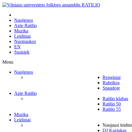
Naujienos
Apie Ratilio
Muzika
Leidiniai
Nuotraukos
EN
Susisiek
Menu
Naujienos
Renginiai
Rubrikos
Spaudoje
Apie Ratilio
Ratilio klubas
Ratilio 50
Ratilio 55
Muzika
Leidiniai
Naujausi leidini
DJ Kaziukas