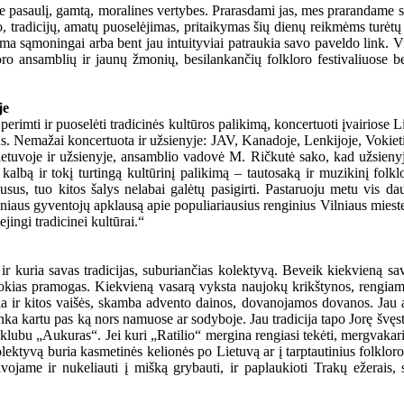
e pasaulį, gamtą, moralines vertybes. Prarasdami jas, mes prarandame sa
tradicijų, amatų puoselėjimas, pritaikymas šių dienų reikmėms turėtų bū
a sąmoningai arba bent jau intuityviai patraukia savo paveldo link. Vie
 ansamblių ir jaunų žmonių, besilankančių folkloro festivaliuose bei k
je
perimti ir puoselėti tradicinės kultūros palikimą, koncertuoti įvairiose L
vus. Nemažai koncertuota ir užsienyje: JAV, Kanadoje, Lenkijoje, Vokietij
 Lietuvoje ir užsienyje, ansamblio vadovė M. Ričkutė sako, kad užsienyj
 kalbą ir tokį turtingą kultūrinį palikimą – tautosaką ir muzikinį folk
usus, tuo kitos šalys nelabai galėtų pasigirti. Pastaruoju metu vis d
s Vilniaus gyventojų apklausą apie populiariausius renginius Vilniaus mies
jingi tradicinei kultūrai.“
t ir kuria savas tradicijas, suburiančias kolektyvą. Beveik kiekvieną s
itokias pramogas. Kiekvieną vasarą vyksta naujokų krikštynos, rengiami 
ia ir kitos vaišės, skamba advento dainos, dovanojamos dovanos. Jau an
inka kartu pas ką nors namuose ar sodyboje. Jau tradicija tapo Jorę švę
lubu „Aukuras“. Jei kuri „Ratilio“ mergina rengiasi tekėti, mergvakaris 
yvą buria kasmetinės kelionės po Lietuvą ar į tarptautinius folkloro fes
jame ir nukeliauti į mišką grybauti, ir paplaukioti Trakų ežerais, s