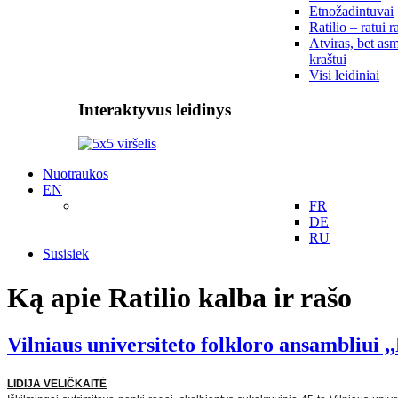
Etnožadintuvai
Ratilio – ratui r
Atviras, bet asm
kraštui
Visi leidiniai
Interaktyvus leidinys
Nuotraukos
EN
FR
DE
RU
Susisiek
Ką apie Ratilio kalba ir rašo
Vilniaus universiteto folkloro ansambliui
LIDIJA VELIČKAITĖ