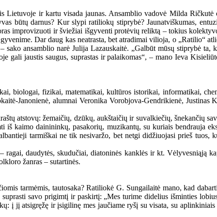
lis Lietuvoje ir kartu visada jaunas. Ansamblio vadovė Milda Ričkutė 
as būtų darnus? Kur slypi ratiliokų stiprybė? Jaunatviškumas, entuzia
ras improvizuoti ir šviežiai išgyventi protėvių reliktą – tokius kolekty
venime. Dar daug kas neatrasta, bet atradimai vilioja, o „Ratilio“ atliek
, – sako ansamblio narė Julija Lazauskaitė. „Galbūt mūsų stiprybė ta, k
rioje gali jaustis saugus, suprastas ir palaikomas“, – mano Ieva Kisieliū
i, biologai, fizikai, matematikai, kultūros istorikai, informatikai, chemi
okaitė-Janonienė, alumnai Veronika Vorobjova-Gendrikienė, Justinas Ki
.
 kraštų atstovų: žemaičių, dzūkų, aukštaičių ir suvalkiečių, šnekančių sa
rimti iš kaimo dainininkų, pasakorių, muzikantų, su kuriais bendrauja 
lbantieji tarmiškai ne tik nesivaržo, bet netgi didžiuojasi prieš tuos,
– ragai, daudytės, skudučiai, diatoninės kanklės ir kt. Vėlyvesniąją ka
lkloro žanras – sutartinės.
omis tarmėmis, tautosaka? Ratiliokė G. Sungailaitė mano, kad dabartin
uprasti savo prigimtį ir paskirtį: „Mes turime didelius išminties lobius,
ykų: į jį atsigręžę ir įsigilinę mes jaučiame ryšį su visata, su aplinkin