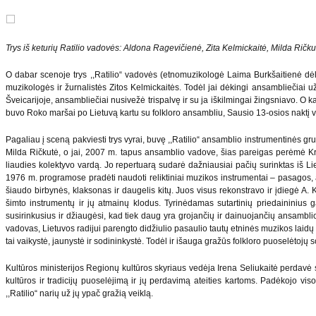
Trys iš keturių Ratilio vadovės: Aldona Ragevičienė, Zita Kelmickaitė, Milda Ričku
O dabar scenoje trys ,,Ratilio“ vadovės (etnomuzikologė Laima Burkšaitienė dėl
muzikologės ir žurnalistės Zitos Kelmickaitės. Todėl jai dėkingi ansambliečiai už
Šveicarijoje, ansambliečiai nusivežė trispalvę ir su ja iškilmingai žingsniavo. O k
buvo Roko maršai po Lietuvą kartu su folkloro ansambliu, Sausio 13-osios naktį vis
Pagaliau į sceną pakviesti trys vyrai, buvę ,,Ratilio“ ansamblio instrumentin
Milda Ričkutė, o jai, 2007 m. tapus ansamblio vadove, šias pareigas perėmė Kr
liaudies kolektyvo vardą. Jo repertuarą sudarė dažniausiai pačių surinktas iš Lie
1976 m. programose pradėti naudoti reliktiniai muzikos instrumentai – pasagos, a
šiaudo birbynės, klaksonas ir daugelis kitų. Juos visus rekonstravo ir įdiegė A. K
šimto instrumentų ir jų atmainų klodus. Tyrinėdamas sutartinių priedaininius 
susirinkusius ir džiaugėsi, kad tiek daug yra grojančių ir dainuojančių ansamblio ž
vadovas, Lietuvos radijui parengto didžiulio pasaulio tautų etninės muzikos laidų c
tai vaikystė, jaunystė ir sodininkystė. Todėl ir išauga gražūs folkloro puoselėtojų 
Kultūros ministerijos Regionų kultūros skyriaus vedėja Irena Seliukaitė perdavė 
kultūros ir tradicijų puoselėjimą ir jų perdavimą ateities kartoms. Padėkojo 
,,Ratilio“ narių už jų ypač gražią veiklą.