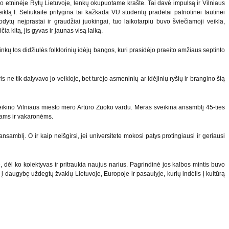
mo etninėje Rytų Lietuvoje, lenkų okupuotame krašte. Tai davė impulsą ir Vilniaus
klą I. Seliukaitė prilygina tai kažkada VU studentų pradėtai patriotinei tautinei
odytų neįprastai ir graudžiai juokingai, tuo laikotarpiu buvo šviečiamoji veikla,
a kitą, jis gyvas ir jaunas visą laiką.
kų tos didžiulės folklorinių idėjų bangos, kuri prasidėjo praeito amžiaus septinto
 ne tik dalyvavo jo veikloje, bet turėjo asmeninių ar idėjinių ryšių ir brangino šią
veikino Vilniaus miesto mero Artūro Zuoko vardu. Meras sveikina ansamblį 45-ties
ymams ir vakaronėms.
amblį. O ir kaip neišgirsi, jei universitete mokosi patys protingiausi ir geriausi
 dėl ko kolektyvas ir pritraukia naujus narius. Pagrindinė jos kalbos mintis buvo
 į daugybę uždegtų žvakių Lietuvoje, Europoje ir pasaulyje, kurių indėlis į kultūrą