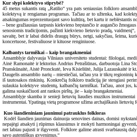
Kur slypi kolektyvo stiprybė?
45 metus sukantis ratą „Ratilio“ yra pats seniausias folkloro ansamb
kolektyvą ir rengiamas programas. Tačiau ar to užtenka, kad kolektyv
atsakingumas reprezentuojant savo kultūrą, bet kartu ir neblėstantis no
– bene gražiausias tarpsnis kiekvieno bręstančio ir augančio žmogaus gy
senosiomis tradicijomis, pažinti kiekvieno lietuvio pradą, vaidmenį“
savaitę, bet ir labai didelis draugų būrys, netgi, sakyčiau, šeima, ku
koncertuose, festivaliuose ir kituose renginiuose.
Kalbantys tarmiškai – kaip brangakmeniai
Ansamblyje dalyvauja Vilniaus universiteto studentai: filologai, medika
Ainė Ramonaitė ir lektorius Andrius Petrašiūnas, darbuotoja Lina St
Pranskūnaitė, Aistė Pronckutė, Ieva Kisieliūtė, Julija Lazauskaitė ir kt
Daugelis ansamblio narių – miestiečiai, tačiau yra ir tikrų regioninių
iš tautosakos rinkinių. Konkrečią folkloro tradiciją jie stengiasi pe
sulaukia kolektyve studentų, kalbančių tarmiškai. Tačiau, anot jos, ka
galima suskaičiuoti ant rankos pirštų, jie – kaip brangakmeniai.
Ansamblyje skamba ir senieji lietuvių liaudies muzikos instrumentai 
instrumentai. Ypatingą vietą programose užima archajiškasis lietuvių fo
Kuo šiandieniniam jaunimui patrauklus folkloras
Kodėl šiandien jaunimas dainuoja senovines dainas, domisi nykstanči
nepajėgi atsakyti į rūpimus klausimus ir mokyti harmoningai gyventi, s
net labiau pajusti ir išgyventi. Folklore galime atrasti svarbiausių dal
savo autentiškus gyvenimus.“