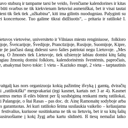
vo stuburą ir tampame tarsi be veido, švenčiame kalendorines ir kitas
ti svarbus ne tik kiekvienam lietuviui asmeniškai, bet ir visai tautai
ni tik šiek tiek „užkabina“, kiti ima gilintis nuodugniau. Palyginti su
oncertuose. Tuo galime tikrai didžiuotis“, – pritaria ir ratiliokė I.
ietuvos vietovėse, universiteto ir Vilniaus miesto renginiuose, folkloro
oje, Šveicarijoje, Švedijoje, Prancūzijoje, Rusijoje, Suomijoje, Kipre,
e jie jaučiasi daug didesni savo šalies patriotai negu Lietuvoje. „Mes
lorą. O žmonės tiek Lietuvoje, tiek užsienyje labiau domisi kitų šalių
augiau žmonių domisi folkloru, kalendorinėmis šventėmis, papročiais,
te, atsakymai buvo tokie: 1 vieta – Kaziuko mugė, 2 vieta – tarptautinis
avaitgalį kas nors organizuoja kokią pažintinę išvyką į gamtą, dviračių
„ratiliokiški“ mergvakariai (irgi kasmet, kartais net 3 ar 4). Kasmet
trus metus iš eilės būtent per šį susibėgimą renkami metų ratiliokai,
sti Palangoje, o štai Rasas – pas doc. dr. Ainę Ramonaitę sodyboje arba
garantuotas. Jei kuri ratilioko šeima susilaukia vaikelio – keliaujama
tivalius, kuriuose susitinkama ne tik su lietuvių, bet ir su kitų šalių
usiruošiame į kokį žygį arba kartu slidinėti. Iš tiesų nemažai laiko