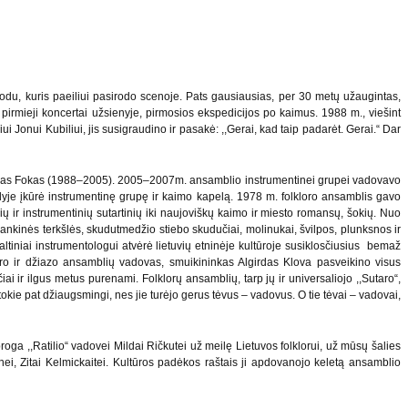
odu, kuris paeiliui pasirodo scenoje. Pats gausiausias, per 30 metų užaugintas,
o pirmieji koncertai užsienyje, pirmosios ekspedicijos po kaimus. 1988 m., viešint
i Jonui Kubiliui, jis susigraudino ir pasakė: ,,Gerai, kad taip padarėt. Gerai.“ Dar
ntanas Fokas (1988–2005). 2005–2007m. ansamblio instrumentinei grupei vadovavo
yje įkūrė instrumentinę grupę ir kaimo kapelą. 1978 m. folkloro ansamblis gavo
ių ir instrumentinių sutartinių iki naujoviškų kaimo ir miesto romansų, šokių. Nuo
ankinės terkšlės, skudutmedžio stiebo skudučiai, molinukai, švilpos, plunksnos ir
šaltiniai instrumentologui atvėrė lietuvių etninėje kultūroje susiklosčiusius bemaž
loro ir džiazo ansamblių vadovas, smuikininkas Algirdas Klova pasveikino visus
iai ir ilgus metus purenami. Folklorų ansamblių, tarp jų ir universaliojo ,,Sutaro“,
tokie pat džiaugsmingi, nes jie turėjo gerus tėvus – vadovus. O tie tėvai – vadovai,
ga ,,Ratilio“ vadovei Mildai Ričkutei už meilę Lietuvos folklorui, už mūsų šalies
i, Zitai Kelmickaitei. Kultūros padėkos raštais ji apdovanojo keletą ansamblio