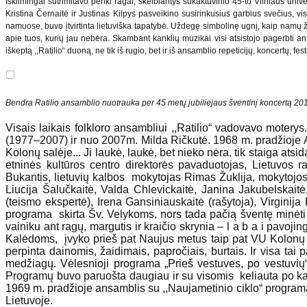
Iškilmingai sutrimitavo penki ragai, skelbiantys sukaktuvinio 45-to Vilniaus univ
Kristina Černaitė ir Justinas Kilpys pasveikino susirinkusius garbius svečius, vis
namuose, buvo įtvirtinta lietuviška tapatybė. Uždegę simbolinę ugnį, kaip namų židi
apie tuos, kurių jau nebėra. Skambant kanklių muzikai visi atsistojo pagerbti an
iškeptą ,,Ratilio“ duoną, ne tik iš rugio, bet ir iš ansamblio repeticijų, koncertų, fest
Bendra Ratilio ansamblio nuotrauka per 45 metų jubiliejaus šventinį koncertą 2
Visais laikais folkloro ansambliui ,,Ratilio“ vadovavo moter
(1977–2007) ir nuo 2007m. Milda Ričkutė. 1968 m. pradžioje A
Kolonų salėje... Ji laukė, laukė, bet nieko nėra, tik staiga atsi
etninės kultūros centro direktorės pavaduotojas, Lietuvos 
Bukantis, lietuvių kalbos mokytojas Rimas Žuklija, mokytojos 
Liucija Šalučkaitė, Valda Chlevickaitė, Janina Jakubelskaitė
(teismo ekspertė), Irena Gansiniauskaitė (rašytoja), Virginij
programa skirta Šv. Velykoms, nors tada pačią šventę minėti
vainiku ant ragų, margutis ir kraičio skrynia – l a b a i pavoj
Kalėdoms, įvyko prieš pat Naujus metus taip pat VU Kolonų s
perpinta dainomis, žaidimais, papročiais, burtais. Ir visa tai
medžiagų. Vėlesnioji programa „Prieš vestuves, po vestuvių“ 
Programų buvo paruošta daugiau ir su visomis keliauta po kaim
1969 m. pradžioje ansamblis su ,,Naujametinio ciklo“ programa b
Lietuvoje.