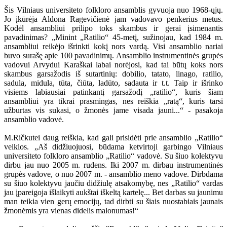
Šis Vilniaus universiteto folkloro ansamblis gyvuoja nuo 1968-ųjų.
Jo įkūrėja Aldona Ragevičienė jam vadovavo penkerius metus.
Kodėl ansambliui prilipo toks skambus ir gerai įsimenantis
pavadinimas? „Minint „Ratilio“ 45-metį, sužinojau, kad 1984 m.
ansambliui reikėjo išrinkti kokį nors vardą. Visi ansamblio nariai
buvo surašę apie 100 pavadinimų. Ansamblio instrumentinės grupės
vadovui Arvydui Karaškai labai norėjosi, kad tai būtų koks nors
skambus garsažodis iš sutartinių: dobilio, tatato, linago, ratilio,
sadula, midula, tūta, čiūta, ladūto, sadauta ir t.t. Taip ir išrinko
visiems labiausiai patinkantį garsažodį „ratilio“, kuris šiam
ansambliui yra tikrai prasmingas, nes reiškia „ratą“, kuris tarsi
užburtas vis sukasi, o žmonės jame visada jauni...“ - pasakoja
ansamblio vadovė.
M.Ričkutei daug reiškia, kad gali prisidėti prie ansamblio „Ratilio“
veiklos. „Aš didžiuojuosi, būdama ketvirtoji garbingo Vilniaus
universiteto folkloro ansamblio „Ratilio“ vadovė. Su šiuo kolektyvu
dirbu jau nuo 2005 m. rudens. Iki 2007 m. dirbau instrumentinės
grupės vadove, o nuo 2007 m. - ansamblio meno vadove. Dirbdama
su šiuo kolektyvu jaučiu didžiulę atsakomybę, nes „Ratilio“ vardas
jau įpareigoja išlaikyti aukštai iškeltą kartelę... Bet darbas su jaunimu
man teikia vien gerų emocijų, tad dirbti su šiais nuostabiais jaunais
žmonėmis yra vienas didelis malonumas!“