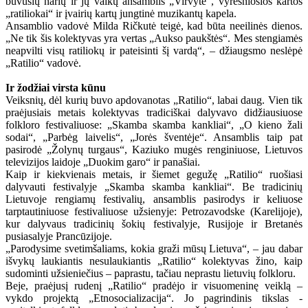
buvusių narių ir jų vaikų ansamblis „Virvytė“, vyresniosios kartos
„ratiliokai“ ir įvairių kartų jungtinė muzikantų kapela.
Ansamblio vadovė Milda Ričkutė teigė, kad būta neeilinės dienos.
„Ne tik šis kolektyvas yra vertas „Aukso paukštės“. Mes stengiamės
neapvilti visų ratiliokų ir pateisinti šį vardą“, – džiaugsmo neslėpė
„Ratilio“ vadovė.
Ir žodžiai virsta kūnu
Veiksnių, dėl kurių buvo apdovanotas „Ratilio“, labai daug. Vien tik
praėjusiais metais kolektyvas tradiciškai dalyvavo didžiausiuose
folkloro festivaliuose: „Skamba skamba kankliai“, „O kieno žali
sodai“, „Parbėg laivelis“, „Jorės šventėje“. Ansamblis taip pat
pasirodė „Žolynų turgaus“, Kaziuko mugės renginiuose, Lietuvos
televizijos laidoje „Duokim garo“ ir panašiai.
Kaip ir kiekvienais metais, ir šiemet gegužę „Ratilio“ ruošiasi
dalyvauti festivalyje „Skamba skamba kankliai“. Be tradicinių
Lietuvoje rengiamų festivalių, ansamblis pasirodys ir keliuose
tarptautiniuose festivaliuose užsienyje: Petrozavodske (Karelijoje),
kur dalyvaus tradicinių šokių festivalyje, Rusijoje ir Bretanės
pusiasalyje Prancūzijoje.
„Parodysime svetimšaliams, kokia graži mūsų Lietuva“, – jau dabar
išvykų laukiantis nesulaukiantis „Ratilio“ kolektyvas žino, kaip
sudominti užsieniečius – paprastu, tačiau neprastu lietuvių folkloru.
Beje, praėjusį rudenį „Ratilio“ pradėjo ir visuomeninę veiklą –
vykdo projektą „Etnosocializacija“. Jo pagrindinis tikslas -