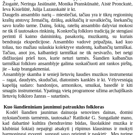
Žiogaitė, Neringa Jasiūnaitė, Monika Pranskūnaitė, Aistė Pronckutė,
Ieva Kisieliūtė, Julija Lazauskaitė ir kt.
Daugelis ansamblio narių – miestiečiai, tačiau yra ir tikrų regioninių
kraštų atstovų: žemaičių, dzūkų, aukštaičių ir suvalkiečių, šnekančių
savo krašto tarme. Dainų, šokių, ratelių ansamblio dalyviai mokosi
ne tik iš tautosakos rinkinių. Konkrečią folkloro tradiciją jie stengiasi
perimti iš kaimo dainininkų, pasakorių, muzikantų, su kuriais
bendrauja ekspedicijose. Ansamblio vadovė pripažįsta, kad kuo
toliau, tuo mažiau sulaukia kolektyve studentų, kalbančių tarmiškai.
Tačiau, anot jos, kalbantieji tarmiškai ne tik nesivaržo, bet netgi
didžiuojasi prieš tuos, kurie neturi tarmės. Šiandien kalbančius
tarmiškai folkloro ansamblyje galima suskaičiuoti ant rankos pirštų,
jie – kaip brangakmeniai.
Ansamblyje skamba ir senieji lietuvių liaudies muzikos instrumentai
– ragai, daudytės, skudučiai, diatoninės kanklės ir kt. Vėlyvesniąją
kapeliją sudaro: bandonijos, armonikos, smuikai, basedlė ir kiti
smagūs instrumentai. Ypatingą vietą programose užima archajiškasis
lietuvių folkloro žanras – sutartinės.
Kuo šiandieniniam jaunimui patrauklus folkloras
Kodėl šiandien jaunimas dainuoja senovines dainas, domisi
nykstančiomis tarmėmis, tautosaka? Ratiliokė G. Sungailaitė mano,
kad dabartinė kultūra (bendravimo būdas, šiuolaikinė muzika ir
klubiniai šokiai) nepajėgi atsakyti į rūpimus klausimus ir mokyti
harmoningai gyventi, suprasti savo prigimtį ir paskirtį: „Mes turime