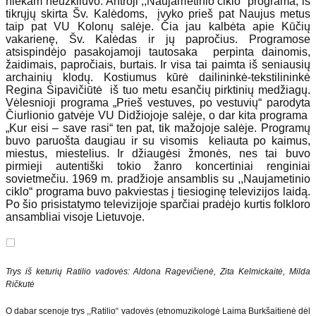
niekam neužkliuvo. Antroji ,,Naujametinio ciklo“ programa, iš
tikrųjų skirta Šv. Kalėdoms, įvyko prieš pat Naujus metus
taip pat VU Kolonų salėje. Čia jau kalbėta apie Kūčių
vakarienę, Šv. Kalėdas ir jų papročius. Programose
atsispindėjo pasakojamoji tautosaka perpinta dainomis,
žaidimais, papročiais, burtais. Ir visa tai paimta iš seniausių
archainių klodų. Kostiumus kūrė dailininkė­-tekstilininkė
Regina Sipavičiūtė iš tuo metu esančių pirktinių medžiagų.
Vėlesnioji programa „Prieš vestuves, po vestuvių“ parodyta
Čiurlionio gatvėje VU Didžiojoje salėje, o dar kita programa
„Kur eisi – save rasi“ ten pat, tik mažojoje salėje. Programų
buvo paruošta daugiau ir su visomis keliauta po kaimus,
miestus, miestelius. Ir džiaugėsi žmonės, nes tai buvo
pirmieji autentiški tokio žanro koncertiniai renginiai
sovietmečiu. 1969 m. pradžioje ansamblis su ,,Naujametinio
ciklo“ programa buvo pakviestas į tiesioginę televizijos laidą.
Po šio prisistatymo televizijoje sparčiai pradėjo kurtis folkloro
ansambliai visoje Lietuvoje.
Trys iš keturių Ratilio vadovės: Aldona Ragevičienė, Zita Kelmickaitė, Milda
Ričkutė
O dabar scenoje trys ,,Ratilio“ vadovės (etnomuzikologė Laima Burkšaitienė dėl