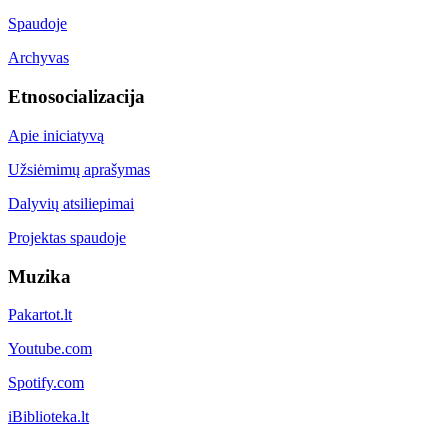
Spaudoje
Archyvas
Etnosocializacija
Apie iniciatyvą
Užsiėmimų aprašymas
Dalyvių atsiliepimai
Projektas spaudoje
Muzika
Pakartot.lt
Youtube.com
Spotify.com
iBiblioteka.lt