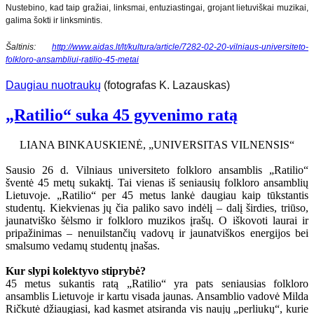
Nustebino, kad taip gražiai, linksmai, entuziastingai, grojant lietuviškai muzikai,
galima šokti ir linksmintis.
Šaltinis:
http://www.aidas.lt/lt/kultura/article/7282-02-20-vilniaus-universiteto-
folkloro-ansambliui-ratilio-45-metai
Daugiau nuotraukų
(fotografas K. Lazauskas)
„Ratilio“ suka 45 gyvenimo ratą
LIANA BINKAUSKIENĖ, „UNIVERSITAS VILNENSIS“
Sausio 26 d. Vilniaus universiteto folkloro ansamblis „Ratilio“
šventė 45 metų sukaktį. Tai vienas iš seniausių folkloro ansamblių
Lietuvoje. „Ratilio“ per 45 metus lankė daugiau kaip tūkstantis
studentų. Kiekvienas jų čia paliko savo indėlį – dalį širdies, triūso,
jaunatviško šėlsmo ir folkloro muzikos įrašų. O iškovoti laurai ir
pripažinimas – nenuilstančių vadovų ir jaunatviškos energijos bei
smalsumo vedamų studentų įnašas.
Kur slypi kolektyvo stiprybė?
45 metus sukantis ratą „Ratilio“ yra pats seniausias folkloro
ansamblis Lietuvoje ir kartu visada jaunas. Ansamblio vadovė Milda
Ričkutė džiaugiasi, kad kasmet atsiranda vis naujų „perliukų“, kurie