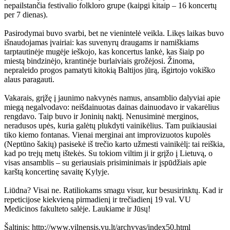
nepailstančia festivalio folkloro grupe (kaipgi kitaip – 16 koncertų
per 7 dienas).
Pasirodymai buvo svarbi, bet ne vienintelė veikla. Likęs laikas buvo
išnaudojamas įvairiai: kas suvenyrų draugams ir namiškiams
tarptautinėje mugėje ieškojo, kas koncertus lankė, kas šiaip po
miestą bindzinėjo, krantinėje burlaiviais grožėjosi. Žinoma,
nepraleido progos pamatyti kitokią Baltijos jūrą, išgirtojo vokiško
alaus paragauti.
Vakarais, grįžę į jaunimo nakvynės namus, ansamblio dalyviai apie
miegą negalvodavo: neišdainuotas dainas dainuodavo ir vakarėlius
rengdavo. Taip buvo ir Joninių naktį. Nenusiminė merginos,
neradusos upės, kuria galėtų plukdyti vainikėlius. Tam puikiausiai
tiko kiemo fontanas. Vienai merginai ant improvizuotos kupolės
(Neptūno šakių) pasisekė iš trečio karto užmesti vainikėlį: tai reiškia,
kad po trejų metų ištekės. Su tokiom viltim ji ir grįžo į Lietuvą, o
visas ansamblis – su geriausiais prisiminimais ir įspūdžiais apie
karštą koncertinę savaitę Kylyje.
Liūdna? Visai ne. Ratiliokams smagu visur, kur besusirinktų. Kad ir
repeticijose kiekvieną pirmadienį ir trečiadienį 19 val. VU
Medicinos fakulteto salėje. Laukiame ir Jūsų!
Šaltinis: http://www.vilnensis.vu.lt/archyvas/index50.html