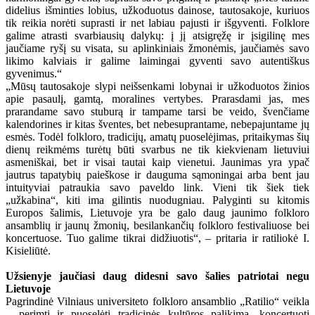
didelius išminties lobius, užkoduotus dainose, tautosakoje, kuriuos
tik reikia norėti suprasti ir net labiau pajusti ir išgyventi. Folklore
galime atrasti svarbiausių dalykų: į jį atsigręžę ir įsigilinę mes
jaučiame ryšį su visata, su aplinkiniais žmonėmis, jaučiamės savo
likimo kalviais ir galime laimingai gyventi savo autentiškus
gyvenimus.“
„Mūsų tautosakoje slypi neišsenkami lobynai ir užkoduotos žinios
apie pasaulį, gamtą, moralines vertybes. Prarasdami jas, mes
prarandame savo stuburą ir tampame tarsi be veido, švenčiame
kalendorines ir kitas šventes, bet nebesuprantame, nebepajuntame jų
esmės. Todėl folkloro, tradicijų, amatų puoselėjimas, pritaikymas šių
dienų reikmėms turėtų būti svarbus ne tik kiekvienam lietuviui
asmeniškai, bet ir visai tautai kaip vienetui. Jaunimas yra ypač
jautrus tapatybių paieškose ir dauguma sąmoningai arba bent jau
intuityviai patraukia savo paveldo link. Vieni tik šiek tiek
„užkabina“, kiti ima gilintis nuodugniau. Palyginti su kitomis
Europos šalimis, Lietuvoje yra be galo daug jaunimo folkloro
ansamblių ir jaunų žmonių, besilankančių folkloro festivaliuose bei
koncertuose. Tuo galime tikrai didžiuotis“, – pritaria ir ratiliokė I.
Kisieliūtė.
Užsienyje jaučiasi daug didesni savo šalies patriotai negu
Lietuvoje
Pagrindinė Vilniaus universiteto folkloro ansamblio „Ratilio“ veikla
– perimti ir puoselėti tradicinės kultūros palikimą, koncertuoti