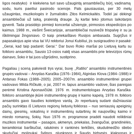
ligos neatvyko) ir kiekviena turi savo užaugintą ansambliečių būrį, vadinamą
sodu, kuris paeiliui pasirodo scenoje. Pats gausiausias, per 30 metų
užaugintas, muzikologės ir žurnalistės Zitos Kelmickaitės. Todėl jai dėkingi
ansambliečiai už laiką, praleistą drauge. Jų kartai teko įdomus laikotarpis
gyventi. Tada prasidėjo pirmieji koncertai užsienyje, pirmosios ekspedicijos po
kaimus. 1988 m., viešint Šveicarijoje, ansambliečiai nusivežė trispalvę ir su ja
iškilmingai žingsniavo. O kaip priekaištavo Rusijos ambasada. Sugrįžus ir
papasakojus apie visa tai VU rektoriui Jonui Kubiliui, jis susigraudino ir pasakė:
,,Gerai, kad taip padarėt. Gerai.“ Dar buvo Roko maršai po Lietuvą kartu su
folkloro ansambliu, Sausio 13-osios naktį visas ansamblis prie televizijos rūmų
dainavo, šoko ir tai juos užgrūdino, sustiprino.
Pagaliau į sceną pakviesti trys vyrai, buvę ,,Ratilio“ ansamblio instrumentinės
grupės vadovai – Arvydas Karaška (1976–1984), Algirdas Klova (1984–1988) ir
Antanas Fokas (1988–2005). 2005–2007m. ansamblio instrumentinei grupei
vadovavo Milda Ričkutė, o jai, 2007 m. tapus ansamblio vadove, šias pareigas
perėmė Kristina Aponavičiūtė. 1976 m. instrumentologas Arvydas Karaška
folkloro ansamblyje įkūrė instrumentinę grupę ir kaimo kapelą. 1978 m. folkloro
ansamblis gavo liaudies kolektyvo vardą. Jo repertuarą sudarė dažniausiai
pačių surinktas iš Lietuvos regionų lietuvių folkloras – nuo seniausių apeiginių
dainų, giesmių, vokalinių ir instrumentinių sutartinių iki naujoviškų kaimo ir
miesto romansų, šokių. Nuo 1976 m. programose pradėti naudoti reliktiniai
muzikos instrumentai – pasagos, akmenys, priekalas, žvangučiai, grandinėlės,
keramikiniai barškučiai, ratukinės ir rankinės terkšlės, skudutmedžio stiebo
skudučiai, molinukai, švilpos, plunksnos ir šiaudo birbynės, klaksonas ir