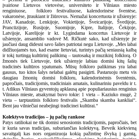
įvairiose Lietuvos vietovėse, universiteto ir Vilniaus miesto
renginiuose, folkloro festivaliuose, kalendorinėse šventėse,
vakaronėse, įtraukiant ir žiūrovus. Nemažai koncertuota ir užsienyje:
JAV, Kanadoje, Lenkijoje, Vokietijoje, Šveicarijoje, Švedijoje,
Prancūzijoje, Rusijoje, Suomijoje, Kipre, Italijoje, Čekijoje,
Latvijoje, Karelijoje ir kt. Lygindama koncertus Lietuvoje ir
užsienyje, ansamblio vadovė M. Ričkutė sako, kad užsienyje jie
jaučiasi daug didesni savo šalies patriotai negu Lietuvoje. „Mes labai
didžiuojamės tuo, kad esame lietuviai, turintys pačią seniausią kalbą
ir tokį turtingą kultūrinį palikimą – tautosaką ir muzikinį folklorą. O
žmonės tiek Lietuvoje, tiek užsienyje labiau domisi kitų šalių
tradicinės kultūros ypatumais. Mūsų folkloro palikimas yra labai
gausus, tuo kitos šalys nelabai galėtų pasigirti. Pastaruoju metu vis
daugiau žmonių domisi folkloru, kalendorinėmis šventėmis,
papročiais, tradicijomis, tradiciniais amatais, kulinariniu paveldu ir t.
t. Atlikus Vilniaus gyventojų apklausą apie populiariausius renginius
Vilniaus mieste, atsakymai buvo tokie: 1 vieta – Kaziuko mugė, 2
vieta – tarptautinis folkloro festivalis „Skamba skamba kankliai“.
Bent jau vilniečiai neabejingi tradicinei kultūrai.“
Kolektyvo tradicijos – jų pačių rankose
Patys ratiliokai ne tik domisi senosiomis tradicijomis, papročiais, bet
ir kuria savas tradicijas, suburiančias kolektyvą. Beveik kiekvieną
savaitgalį kas nors organizuoja kokią pažintinę išvyką į gamtą,