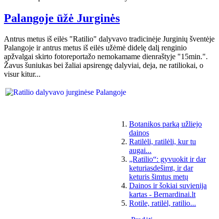
Palangoje ūžė Jurginės
Antrus metus iš eilės "Ratilio" dalyvavo tradicinėje Jurginių šventėje
Palangoje ir antrus metus iš eilės užėmė didelę dalį renginio
apžvalgai skirto fotoreportažo nemokamame dienraštyje "15min.".
Žavus šuniukas bei žaliai apsirengę dalyviai, deja, ne ratiliokai, o
visur kitur...
Botanikos parką užliejo
dainos
Ratilėli, ratilėli, kur tu
augai...
„Ratilio“: gyvuokit ir dar
keturiasdešimt, ir dar
keturis šimtus metų
Dainos ir šokiai suvienija
kartas - Bernardinai.lt
Rotile, ratilėl, ratilio...