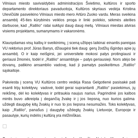
Vilniaus miesto savivaldybės administracijos Švietimo, kultūros ir sporto
departamento direktoriaus pavaduotoja, Kultūros skyriaus vedėja Kristina
Ulevičiūtė pasveikino Vilniaus miesto mero Artūro Zuoko vardu. Meras sveikina
ansamblį 45-ties kūrybinės veiklos proga ir linki polėkio, sėkmės ateities
darbuose, kad ,,Ratilio“ ratai suktųsi daug daug metų. Vilniaus miestas atviras
visiems projektams, sumanymams ir vakaronėms.
Klausydamas visų kalbų ir sveikinimų, į sceną užlipęs laikinai einantis pareigas
VU rektorius prof. Jūras Banys, džiaugėsi tiek daug gerų žodžių išgirdęs apie jų
ansamblį. O ir kaip neišgirsi, jei universitete mokosi patys protingiausi ir
geriausi žmonės, todėl ir ,,Ratilio“ ansamblyje – patys geriausieji. Nors atėjo be
dovanų, patikino ansamblio vadovę, kad ji pamatys pasikeitimus ,,Ratilio“
sąskaitoje.
Pakviesta į sceną VU Kultūros centro vedėja Rasa Gelgotienė pasisakė pati
esanti trijų kolektyvų vadovė, todėl gerai suprantanti ,,Ratilio“ pasiekimus, jų
reikšmę, dėl ko kolektyvas ir pritraukia naujus narius. Pagrindinė jos kalbos
mintis buvo atkreipta į degančią žvakę ir į jos liepsną, nuo kurios galima
uždegti daugybę kitų žvakių ir nuo to jos liepsna nesumažės. Toks kolektyvas,
kaip ,,Ratilio“, panašus į daugybę uždegtų žvakių Lietuvoje, Europoje ir
pasaulyje, kurių indėlis į kultūrą yra milžiniškas.