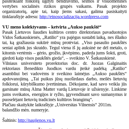
pasitelkiant folklorą ugdyti bendravimo, šeimos ir visuomenines
vertybes socialinės rizikos grupės vaikams. Pasak projekto
organizatorių, apie tai, kaip jiems sakasi, galima pasiskaityti
tinklaraštyje adresu:
http://etnosocializacija.wordpress.com
VU meno kolektyvams – ketvirta „Aukso paukštė“
Pasak Lietuvos liaudies kultūros centro direktoriaus pavaduotojos
Vidos Šatkauskienės, „Ratilio“ yra pajėgus sustabti laiką, nes išlaiko
tai, ką gražiausia sukūrė mūsų protėviai. „Viso pasaulio paukštės
seniai aplink jus skraido. Tegul viena iš jų auksinė ne dėl metalo, o
kitomis vertėmis – gėrio, grožio, įkvėpimo, padeda jums šokti, groti,
giedoti kaip visos paukštės gieda“, – sveikino V. Šatkauskienė.
Vilniaus universiteto prorektorius doc. dr. Juozas Galginaitis
rektoriaus Benedikto Juodkos vardu įteikė padėką „Ratilio“
asambliui bei vadovėms ir sveikino laimėjus „Aukso paukštės“
apdovanojimą. „Tai puikus jūsų nuoširdaus darbo, meilės lietuvių
folklorui, kūrybiškumo įvertinimas. Dėkojame, kad savo veikla jūs
garsinate mūsų Alma Matter vardą Lietuvoje ir užsienyje. Linkime
jums sveikatos, energijos ir ryžto, įgyvendinant savo sumanymus ir
puoselėjant lietuvių tradicinės kultūros brangimą“.
Plačiau skaitykite laikraštyje „Universitas Vilnensis“ 2011m.
balandžio mėn. numeryje.
Šaltinis:
http://naujienos.vu.lt