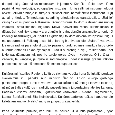
daugelis kitų. Juos visus rekonstravo ir įdiegė A. Karaška. Iš ties buvo iš ko
pasirinkti. Archeologijos, etnografijos, muziejų rinkinių šaltiniai instrumentologui
atvėrė lietuvių etninėje kultūroje susiklosčiusius bemaž šimto instrumentų ir jų
atmainų klodus. Tyrinėdamas sutartinių priedaininius garsažodžius, ,,Ratilio“
vardą 1978 m. parinko A. Karaška. Kompozitorius, folkloro ir džiazo ansamblių
vadovas, smuikininkas Algirdas Klova pasveikino visus susirinkusius ir
džiaugėsi, kad tiek daug yra grojančių ir dainuojančių ansamblio žmonių. O
kodėl gi nesidžiaugti, jei ir paties Algirdo tieji folkloro dirvonai kruopščiai ir ilgus
metus purenami. Folklorų ansamblių, tarp jų ir universaliojo ,,Sutaro“, vadovas,
Lietuvos radijui parengto didžiulio pasaulio tautų etninės muzikos laidų ciklo
autorius Antanas Fokas šypsojosi – kad ir subrendę buvę ,,Ratilio“ nariai, bet
tokie pat džiaugsmingi, nes jie turėjo gerus tėvus – vadovus. O tie tėvai –
vadovai, tai vaikystė, jaunystė ir sodininkystė. Todėl ir išauga gražūs folkloro
puoselėtojų sodai ir šiame sode šeimininkauja ratiliokai.
Kultūros ministerijos Regionų kultūros skyriaus vedėja Irena Seliukaitė perdavė
sveikinimus ir padėką nuo ministro Šarūno Biručio 45-tojo garbingo
gimtadienio proga ,,Ratilio“ vadovei Mildai Ričkutei už meilę Lietuvos folklorui,
už mūsų šalies kultūros ir tradicijų puoselėjimą ir jų perdavimą ateities kartoms.
Padėkojo visoms ansamblį ugdžiusioms vadovėms – Aldonai Ragevičienei,
Laimai Burkšaitienei, Zitai Kelmickaitei. Kultūros padėkos raštais ji apdovanojo
keletą ansamblio ,,Ratilio“ narių už jų ypač gražią veiklą.
Irena Seliukaitė priminė, kad 2013 m. sausio 31 d. bus pažymėtas ,,Ryto“