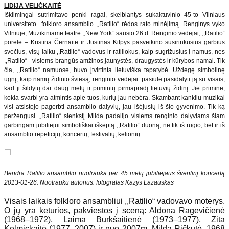
LIDIJA VELIČKAITĖ
Iškilmingai sutrimitavo penki ragai, skelbiantys sukaktuvinio 45-to Vilniaus
universiteto folkloro ansamblio ,,Ratilio“ rėdos rato minėjimą. Renginys vyko
Vilniuje, Muzikiniame teatre ,,New York“ sausio 26 d. Renginio vedėjai, ,,Ratilio“
porelė – Kristina Černaitė ir Justinas Kilpys pasveikino susirinkusius garbius
svečius, visų laikų ,,Ratilio“ vadovus ir ratiliokus, kaip sugrįžusius į namus, nes
,,Ratilio“– visiems brangūs amžinos jaunystės, draugystės ir kūrybos namai. Tik
čia, ,,Ratilio“ namuose, buvo įtvirtinta lietuviška tapatybė. Uždegę simbolinę
ugnį, kaip namų židinio šviesą, renginio vedėjai pasiūlė pasidalyti ją su visais,
kad ji šildytų dar daug metų ir primintų pirmapradį lietuvių židinį. Jie priminė,
kokia svarbi yra atmintis apie tuos, kurių jau nebėra. Skambant kanklių muzikai
visi atsistojo pagerbti ansamblio dalyvių, jau išėjusių iš šio gyvenimo. Tik ką
peržengusi ,,Ratilio“ slenkstį Milda padalijo visiems renginio dalyviams šiam
garbingam jubiliejui simboliškai iškeptą ,,Ratilio“ duoną, ne tik iš rugio, bet ir iš
ansamblio repeticijų, koncertų, festivalių, kelionių.
Bendra Ratilio ansamblio nuotrauka per 45 metų jubiliejaus šventinį koncertą
2013-01-26. Nuotraukų autorius: fotografas Kazys Lazauskas
Visais laikais folkloro ansambliui ,,Ratilio“ vadovavo moterys.
O jų yra keturios, pakviestos į sceną: Aldona Ragevičienė
(1968–1972), Laima Burkšaitienė (1973–1977), Zita
Kelmickaitė (1977–2007) ir nuo 2007m. Milda Ričkutė. 1968