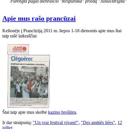
Parengta pagal dienraščio "Respublika" priedą "Julius/Brigita"
Apie mus rašo prancūzai
Kelionėje į Prancūziją 2011 m. liepos 1-18 dienomis apie mus štai
taip rašė laikraščiai
Štai taip apie mus skelbė
kazino brošiūra
.
Ir dar straipsnių:
"Un vrai festival vivant!"
,
"Des amitiés liées"
,
12
julliet