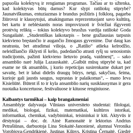
papuošia kolektyvą ir rengiamas programas. Tačiau ar to užtenka,
kad kolektyvas būtų darnus? Kur slypi ratiliokų stiprybė?
Jaunatviškumas, entuziazmas ir brandus požiūris į folklorą, pagarba
žiūrovui ir klausytojui, atsakingumas reprezentuojant savo kultūrą,
bet kartu ir neblėstantis noras improvizuoti ir šviežiai išgyventi
protėvių reliktą – tokius kolektyvo bruožus vardija ratiliokė Goda
Sungailaitė. „Studentiškas laikotarpis – bene gražiausias tarpsnis
kiekvieno bręstančio ir augančio žmogaus gyvenime. Dar daug kas
neatrasta, bet atradimai vilioja, o „Ratilio“ atlieka kelrodžio,
neleidžiančio išklysti iš kelio, padedančio atrasti ryšį su senosiomis
tradicijomis, pažinti kiekvieno lietuvio pradą, vaidmenį“, – sako
ansamblio narė Julija Lazauskaitė. „Galbūt mūsų stiprybė ta, kad
esame ne tik ansamblis, į kurio repeticijas susirenkame dukart per
savaitę, bet ir labai didelis draugų būrys, netgi, sakyčiau, šeima,
kurioje gali jaustis saugus, suprastas ir palaikomas“, – mano Ieva
Kisieliūtė. Būtent iš to ir kyla ansamblio narių susiklausymas ir gera
nuotaika koncertuose, festivaliuose ir kituose renginiuose.
Kalbantys tarmiškai – kaip brangakmeniai
Ansamblyje dalyvauja Vilniaus universiteto studentai: filologai,
medikai, biologai, fizikai, matematikai, kultūros istorikai,
informatikai, chemikai, vadybininkai, teisininkai ir kiti. Aktyvūs ir
dėstytojai – doc. dr. Ainė Ramonaitė ir lektorius Andrius
Petrašiūnas, darbuotoja Lina Stokaitė-Janonienė, alumnai Veronika
Vorobjova-Gendrikienė, Justinas Kilpys, Kristina Černaitė, Giedrė