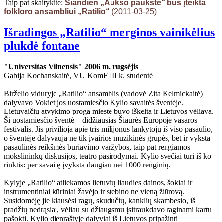
Taip pat skaitykite:
Šiandien „Aukso paukštė“ bus įteikta
folkloro ansambliui „Ratilio“
(2011-03-25)
Išradingos „Ratilio“ merginos vainikėlius
plukdė fontane
"Universitas Vilnensis" 2006 m. rugsėjis
Gabija Kochanskaitė, VU KomF III k. studentė
Birželio viduryje „Ratilio“ ansamblis (vadovė Zita Kelmickaitė)
dalyvavo Vokietijos uostamiesčio Kylio savaitės šventėje.
Lietuvaičių atvykimo proga mieste buvo iškelta ir Lietuvos vėliava.
Ši uostamiesčio šventė – didžiausias Šiaurės Europoje vasaros
festivalis. Jis privilioja apie tris milijonus lankytojų iš viso pasaulio,
o šventėje dalyvauja ne tik įvairios muzikinės grupės, bet ir vyksta
pasaulinės reikšmės buriavimo varžybos, taip pat rengiamos
mokslininkų diskusijos, teatro pasirodymai. Kylio svečiai turi iš ko
rinktis: per savaitę įvyksta daugiau nei 1000 renginių.
Kylyje „Ratilio“ atliekamos lietuvių liaudies dainos, šokiai ir
instrumentiniai kūriniai žavėjo ir stebino ne vieną žiūrovą.
Susidomėję jie klausėsi ragų, skudučių, kanklių skambesio, iš
pradžių nedrąsiai, vėliau su džiaugsmu įsitraukdavo raginami kartu
pašokti. Kylio dienraštyje dalyviai iš Lietuvos pripažinti