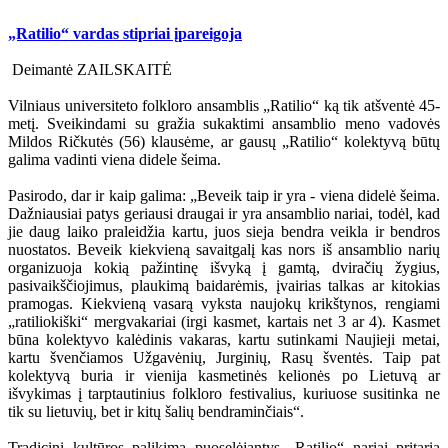
„Ratilio“ vardas stipriai įpareigoja
Deimantė ZAILSKAITĖ
Vilniaus universiteto folkloro ansamblis „Ratilio“ ką tik atšventė 45-
metį. Sveikindami su gražia sukaktimi ansamblio meno vadovės
Mildos Ričkutės (56) klausėme, ar gausų „Ratilio“ kolektyvą būtų
galima vadinti viena didele šeima.
Pasirodo, dar ir kaip galima: „Beveik taip ir yra - viena didelė šeima.
Dažniausiai patys geriausi draugai ir yra ansamblio nariai, todėl, kad
jie daug laiko praleidžia kartu, juos sieja bendra veikla ir bendros
nuostatos. Beveik kiekvieną savaitgalį kas nors iš ansamblio narių
organizuoja kokią pažintinę išvyką į gamtą, dviračių žygius,
pasivaikščiojimus, plaukimą baidarėmis, įvairias talkas ar kitokias
pramogas. Kiekvieną vasarą vyksta naujokų krikštynos, rengiami
„ratiliokiški“ mergvakariai (irgi kasmet, kartais net 3 ar 4). Kasmet
būna kolektyvo kalėdinis vakaras, kartu sutinkami Naujieji metai,
kartu švenčiamos Užgavėnių, Jurginių, Rasų šventės. Taip pat
kolektyvą buria ir vienija kasmetinės kelionės po Lietuvą ar
išvykimas į tarptautinius folkloro festivalius, kuriuose susitinka ne
tik su lietuvių, bet ir kitų šalių bendraminčiais“.
Tradicinį kultūros palikimą puoselėjantys „Ratilio“ nariai pritaria