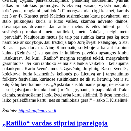
dviračių žygius, pasivaikščiojimus, plaukimą baidarėmis, įvairias
talkas ar kitokias pramogas. Kiekvieną vasarą vyksta naujokų
krikštynos, rengiami „ratiliokiški“ mergvakariai (irgi kasmet, kartais
net 3 ar 4). Kasmet prieš Kalėdas susirenkama kartu pavakaroti, ant
stalo puikuojasi kūčia ir kitos vaišės, skamba advento dainos,
dovanojamos dovanos. Jau antrus metus iš eilės būtent per šį
susibėgimą renkami metų ratiliokai, metų šokėjai, netgi metų
„pravalai“. Naujuosius metus jie taip pat sutinka kartu pas ką nors
namuose ar sodyboje. Jau tradicija tapo Jorę švęsti Palangoje, o štai
Rasas – pas doc. dr. Ainę Ramonaitę sodyboje arba ant Lubinų
kalno (Kelmės r.) su gamtos ir kultūros paveldo apsaugos klubu
„Aukuras“. Jei kuri „Ratilio“ mergina rengiasi tekėti, mergvakaris
garantuotas. Jei kuri ratilioko šeima susilaukia vaikelio – keliaujama
palankynų. Kartu švenčiamos Užgavėnių, Jurginių, Rasos šventės,
kolektyvą buria kasmetinės kelionės po Lietuvą ar į tarptautinius
folkloro festivalius, kuriuose susitinkama ne tik su lietuvių, bet ir su
kitų šalių bendraminčiais. „Apskritai susitikimams progų neieškome
– susigalvojame ir nukeliauti į mišką grybauti, ir paplaukioti Trakų
ežerais, susiruošiame į kokį žygį arba kartu slidinėti. Iš tiesų nemažai
laiko praleidžiame kartu, nes su ratiliokais gera!“ – sako I. Kisieliūtė.
Šaltinis:
http://naujienos.vu.lt
„Ratilio“ vardas stipriai įpareigoja