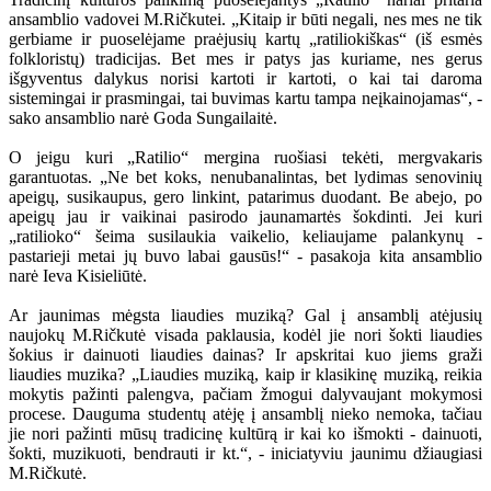
ansamblio vadovei M.Ričkutei. „Kitaip ir būti negali, nes mes ne tik
gerbiame ir puoselėjame praėjusių kartų „ratiliokiškas“ (iš esmės
folkloristų) tradicijas. Bet mes ir patys jas kuriame, nes gerus
išgyventus dalykus norisi kartoti ir kartoti, o kai tai daroma
sistemingai ir prasmingai, tai buvimas kartu tampa neįkainojamas“, -
sako ansamblio narė Goda Sungailaitė.
O jeigu kuri „Ratilio“ mergina ruošiasi tekėti, mergvakaris
garantuotas. „Ne bet koks, nenubanalintas, bet lydimas senovinių
apeigų, susikaupus, gero linkint, patarimus duodant. Be abejo, po
apeigų jau ir vaikinai pasirodo jaunamartės šokdinti. Jei kuri
„ratilioko“ šeima susilaukia vaikelio, keliaujame palankynų -
pastarieji metai jų buvo labai gausūs!“ - pasakoja kita ansamblio
narė Ieva Kisieliūtė.
Ar jaunimas mėgsta liaudies muziką? Gal į ansamblį atėjusių
naujokų M.Ričkutė visada paklausia, kodėl jie nori šokti liaudies
šokius ir dainuoti liaudies dainas? Ir apskritai kuo jiems graži
liaudies muzika? „Liaudies muziką, kaip ir klasikinę muziką, reikia
mokytis pažinti palengva, pačiam žmogui dalyvaujant mokymosi
procese. Dauguma studentų atėję į ansamblį nieko nemoka, tačiau
jie nori pažinti mūsų tradicinę kultūrą ir kai ko išmokti - dainuoti,
šokti, muzikuoti, bendrauti ir kt.“, - iniciatyviu jaunimu džiaugiasi
M.Ričkutė.