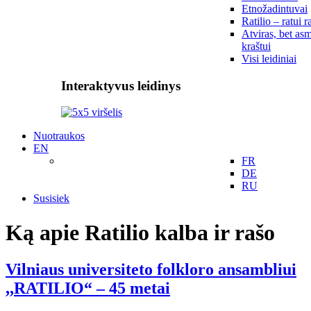
Etnožadintuvai
Ratilio – ratui r
Atviras, bet asm
kraštui
Visi leidiniai
Interaktyvus leidinys
Nuotraukos
EN
FR
DE
RU
Susisiek
Ką apie Ratilio kalba ir rašo
Vilniaus universiteto folkloro ansambliui
,,RATILIO“ – 45 metai