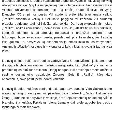
draugijos šimtmetis. Draugija ypač prisidėjo prie lietuvybės ir lietuviškų mokyklų
išlaikymo etninėje Rytų Lietuvoje, lenkų okupuotame krašte. Tai davė impulsą ir
Vilniaus universiteto studentams eiti į tą kraštą padėti išlaikyti lietuvybę.
Daugybė XX a. pirmos pusės VU studentų plėtė šitą šviečiamąją veiklą.
,,Ratilio“ ansamblio veiklą I. Seliukaitė prilygina tai kažkada VU studentų
pradėtai patriotinei tautinei šviečiamajai veiklai. Dar rusų okupaciniais metais
,,Ratilio“ išvykos koncertuoti į pompastinius kolūkių ataskaitinius susirinkimus,
kurie šiandieninei kartai atrodytų neįprastai ir graudžiai juokingai, tuo
laikotarpiu buvo šviečiamoji veikla, prisidedanti prie lietuvybės, jos tradicijų
išsaugojimo. Tai pavyzdys, ką akademinis jaunimas laiko tautos vertybėmis.
Ansamblis ,,Ratilio“, kaip upelis – viena karta keičia kitą, jis gyvas ir jaunas visą
laiką.
Lietuvių etninės kultūros draugijos vadovė Dalia Urbonavičienė, įteikdama nuo
draugijos tarybos ansambliui padėkos raštą, sakė, kad ,,Ratilio“ yra vienas iš
pradininkų tos didžiulės folklorinių idėjų bangos, kuri prasidėjo praeito amžiaus
septinto dešimtmečio pabaigoje. Žmonės, išėję iš ,,Ratilio“, kūrė kitus
ansamblius, savo patirtį perduodami vaikams.
Lietuvių liaudies kultūros centro direktoriaus pavaduotoja Vida Šatkauskienė
atėjo į šį renginį kaip į namus pasidžiaugti ir padėkoti ,,Ratilio“ kiekvienam
žmogui, kuris ne tik dalyvavo jo veikloje, bet turėjo asmeninių ar idėjinių ryšių ir
brangino šią kultūrą. Pakvietusi vieną žemaitę dainorėlę apgobė jos pečius
įspūdinga žemaitiška skara.