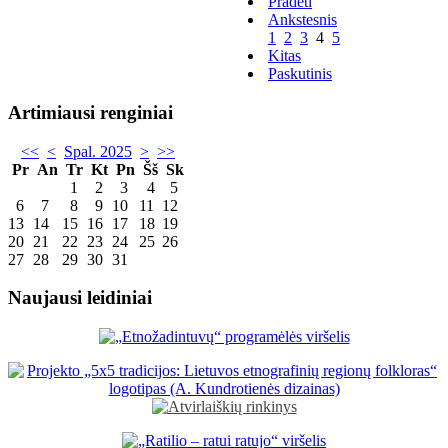
Pradėti
Ankstesnis
1
2
3
4
5
Kitas
Paskutinis
Artimiausi renginiai
<<
<
Spal. 2025
>
>>
Pr
An
Tr
Kt
Pn
Šš
Sk
1
2
3
4
5
6
7
8
9
10
11
12
13
14
15
16
17
18
19
20
21
22
23
24
25
26
27
28
29
30
31
Naujausi leidiniai