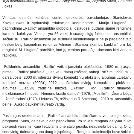
Trys instrumentinės grupės vadovai: Arvydas Karaška, Algirdas Klova, Antanas
Fokas
Vilniaus etninės kultūros centro direktorės pavaduotojas Stanislovas
Kavaliauskas ir vyriausioji edukacijos koordinatorė Marija Liugienė –
pagrindiniai ,,Ratilio“ ansamblio globotojai, džiaugėsi būdami šiame renginyje
kartu su kolektyvu. Vilniuje yra 56 vaikų ir suaugusiųjų folkloriniai ansambliai.
Tačiau su ,,Ratilio“ ansambliu jie susiduria kasdienybėje ir be jo pagalbos taip
neskambėtų kasmetinis renginys Vilniuje ,,Skamba skamba kankliai“ o ir kiti
renginiai. M. Liugienė pareiškė, kad jų centras paruošęs dovanas kiekvienam
ratiliokui.
Folklorinio ansamblio ,,Ratilio“ veikla įamžinta plokštelėse: 1980 m. įrašyta
pirmoji ,,Ratilio“ plokštelė ,,Lietuva – dainų kraštas“, antroji 1987 m., 1990 m. –
garsajuostė, 2003 m. išleistas dviejų kompaktinių plokštelių albumas ,,Lietuvių
tradicinė muzika (2003)“, 2012 m. išleistas dviejų kompaktinių plokštelių
albumas ,,Lietuvių tradicinė muzika. ,,Ratilio“ 45“. ,,Ratilio“ filmavosi
muzikiniuose filmuose ,,Nemuno krašto dainos“ (1976, ,,Mosfilm“), ,,Žiema bėga
– žemė rodos“ (1979, Lietuvos TV, režisierius R.Smetona). 2010 m. ansamblis
pelnė ,,Aukso paukštė“ laureato vardą.
Pasibaigus sveikinimams, ,,Ratilio“ ansamblis atliko šiam savo jubiliejui skirtą
programą. Šoko, dainavo ir dar papokštavo. Po to visi renginio dalyviai buvo
pakviesti vaišėms. Kaip lietuviams prie stalo įprasta, neapsieita be dainų. O jų,
senovinių, dainuota gana daug ir įspūdingai. Renginio kulminacija buvo šokiai.