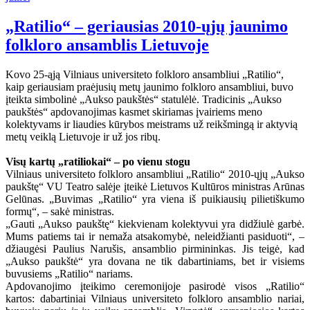
„Ratilio“ – geriausias 2010-ųjų jaunimo
folkloro ansamblis Lietuvoje
Kovo 25-ąją Vilniaus universiteto folkloro ansambliui „Ratilio“,
kaip geriausiam praėjusių metų jaunimo folkloro ansambliui, buvo
įteikta simbolinė „Aukso paukštės“ statulėlė. Tradicinis „Aukso
paukštės“ apdovanojimas kasmet skiriamas įvairiems meno
kolektyvams ir liaudies kūrybos meistrams už reikšmingą ir aktyvią
metų veiklą Lietuvoje ir už jos ribų.
Visų kartų „ratiliokai“ – po vienu stogu
Vilniaus universiteto folkloro ansambliui „Ratilio“ 2010-ųjų „Aukso
paukštę“ VU Teatro salėje įteikė Lietuvos Kultūros ministras Arūnas
Gelūnas. „Buvimas „Ratilio“ yra viena iš puikiausių pilietiškumo
formų“, – sakė ministras.
„Gauti „Aukso paukštę“ kiekvienam kolektyvui yra didžiulė garbė.
Mums patiems tai ir nemaža atsakomybė, neleidžianti pasiduoti“, –
džiaugėsi Paulius Narušis, ansamblio pirmininkas. Jis teigė, kad
„Aukso paukštė“ yra dovana ne tik dabartiniams, bet ir visiems
buvusiems „Ratilio“ nariams.
Apdovanojimo įteikimo ceremonijoje pasirodė visos „Ratilio“
kartos: dabartiniai Vilniaus universiteto folkloro ansamblio nariai,