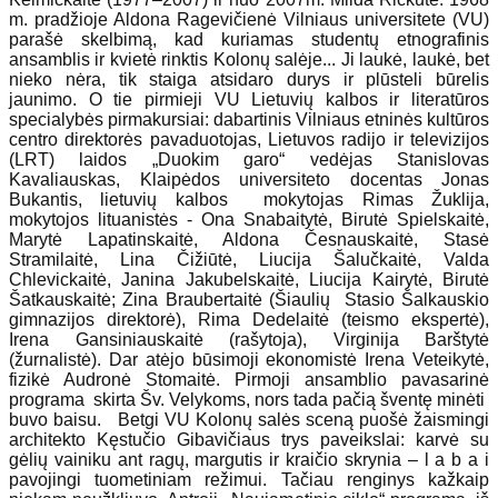
m. pradžioje Aldona Ragevičienė Vilniaus universitete (VU)
parašė skelbimą, kad kuriamas studentų etnografinis
ansamblis ir kvietė rinktis Kolonų salėje... Ji laukė, laukė, bet
nieko nėra, tik staiga atsidaro durys ir plūsteli būrelis
jaunimo. O tie pirmieji VU Lietuvių kalbos ir literatūros
specialybės pirmakursiai: dabartinis Vilniaus etninės kultūros
centro direktorės pavaduotojas, Lietuvos radijo ir televizijos
(LRT) laidos „Duokim garo“ vedėjas Stanislovas
Kavaliauskas, Klaipėdos universiteto docentas Jonas
Bukantis, lietuvių kalbos mokytojas Rimas Žuklija,
mokytojos lituanistės - Ona Snabaitytė, Birutė Spielskaitė,
Marytė Lapatinskaitė, Aldona Česnauskaitė, Stasė
Stramilaitė, Lina Čižiūtė, Liucija Šalučkaitė, Valda
Chlevickaitė, Janina Jakubelskaitė, Liucija Kairytė, Birutė
Šatkauskaitė; Zina Braubertaitė (Šiaulių Stasio Šalkauskio
gimnazijos direktorė), Rima Dedelaitė (teismo ekspertė),
Irena Gansiniauskaitė (rašytoja), Virginija Barštytė
(žurnalistė). Dar atėjo būsimoji ekonomistė Irena Veteikytė,
fizikė Audronė Stomaitė. Pirmoji ansamblio pavasarinė
programa skirta Šv. Velykoms, nors tada pačią šventę minėti
buvo baisu. Betgi VU Kolonų salės sceną puošė žaismingi
architekto Kęstučio Gibavičiaus trys paveikslai: karvė su
gėlių vainiku ant ragų, margutis ir kraičio skrynia – l a b a i
pavojingi tuometiniam režimui. Tačiau renginys kažkaip