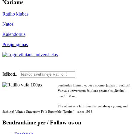
Nariams
Ratilio klubas
Natos
Kalendorius
Prisijungimas
Ieškoti...
Seniausias Lietuvoje, bet visuomet jaunas ir veržlus!
Vilniaus universiteto folkloro ansamblis „Ratilio“ –
nuo 1968 m.
The oldest one in Lithuania, yet always young and
dashing! Vilnius University Folk Ensemble "Ratilio" – since 1968.
Bendraukime per / Follow us on