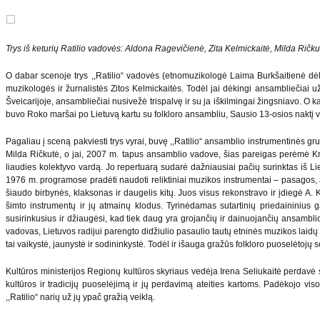
Trys iš keturių Ratilio vadovės: Aldona Ragevičienė, Zita Kelmickaitė, Milda Ričku
O dabar scenoje trys ,,Ratilio“ vadovės (etnomuzikologė Laima Burkšaitienė dėl
muzikologės ir žurnalistės Zitos Kelmickaitės. Todėl jai dėkingi ansambliečiai už
Šveicarijoje, ansambliečiai nusivežė trispalvę ir su ja iškilmingai žingsniavo. O k
buvo Roko maršai po Lietuvą kartu su folkloro ansambliu, Sausio 13-osios naktį vis
Pagaliau į sceną pakviesti trys vyrai, buvę ,,Ratilio“ ansamblio instrumentin
Milda Ričkutė, o jai, 2007 m. tapus ansamblio vadove, šias pareigas perėmė Kr
liaudies kolektyvo vardą. Jo repertuarą sudarė dažniausiai pačių surinktas iš Lie
1976 m. programose pradėti naudoti reliktiniai muzikos instrumentai – pasagos, a
šiaudo birbynės, klaksonas ir daugelis kitų. Juos visus rekonstravo ir įdiegė A. K
šimto instrumentų ir jų atmainų klodus. Tyrinėdamas sutartinių priedaininius 
susirinkusius ir džiaugėsi, kad tiek daug yra grojančių ir dainuojančių ansamblio ž
vadovas, Lietuvos radijui parengto didžiulio pasaulio tautų etninės muzikos laidų c
tai vaikystė, jaunystė ir sodininkystė. Todėl ir išauga gražūs folkloro puoselėtojų 
Kultūros ministerijos Regionų kultūros skyriaus vedėja Irena Seliukaitė perdavė 
kultūros ir tradicijų puoselėjimą ir jų perdavimą ateities kartoms. Padėkojo 
,,Ratilio“ narių už jų ypač gražią veiklą.