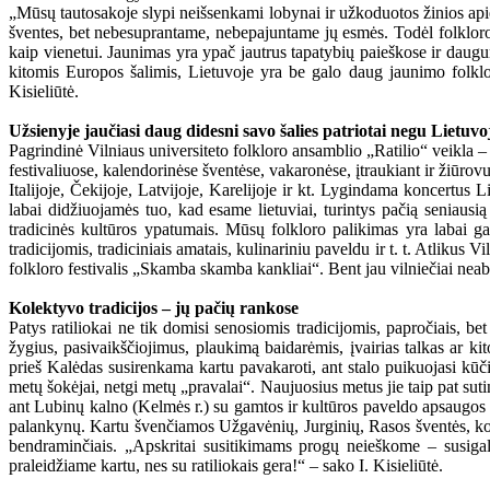
„Mūsų tautosakoje slypi neišsenkami lobynai ir užkoduotos žinios api
šventes, bet nebesuprantame, nebepajuntame jų esmės. Todėl folkloro, 
kaip vienetui. Jaunimas yra ypač jautrus tapatybių paieškose ir daugum
kitomis Europos šalimis, Lietuvoje yra be galo daug jaunimo folkloro
Kisieliūtė.
Užsienyje jaučiasi daug didesni savo šalies patriotai negu Lietuvo
Pagrindinė Vilniaus universiteto folkloro ansamblio „Ratilio“ veikla – 
festivaliuose, kalendorinėse šventėse, vakaronėse, įtraukiant ir žiūro
Italijoje, Čekijoje, Latvijoje, Karelijoje ir kt. Lygindama koncertus
labai didžiuojamės tuo, kad esame lietuviai, turintys pačią seniausią
tradicinės kultūros ypatumais. Mūsų folkloro palikimas yra labai ga
tradicijomis, tradiciniais amatais, kulinariniu paveldu ir t. t. Atliku
folkloro festivalis „Skamba skamba kankliai“. Bent jau vilniečiai neabe
Kolektyvo tradicijos – jų pačių rankose
Patys ratiliokai ne tik domisi senosiomis tradicijomis, papročiais, be
žygius, pasivaikščiojimus, plaukimą baidarėmis, įvairias talkas ar k
prieš Kalėdas susirenkama kartu pavakaroti, ant stalo puikuojasi kūč
metų šokėjai, netgi metų „pravalai“. Naujuosius metus jie taip pat sut
ant Lubinų kalno (Kelmės r.) su gamtos ir kultūros paveldo apsaugos k
palankynų. Kartu švenčiamos Užgavėnių, Jurginių, Rasos šventės, kolekt
bendraminčiais. „Apskritai susitikimams progų neieškome – susigalvo
praleidžiame kartu, nes su ratiliokais gera!“ – sako I. Kisieliūtė.