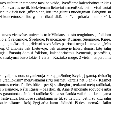
vo stuburą ir tampame tarsi be veido, švenčiame kalendorines ir kitas
ti svarbus ne tik kiekvienam lietuviui asmeniškai, bet ir visai tautai
ni tik šiek tiek „užkabina“, kiti ima gilintis nuodugniau. Palyginti su
oncertuose. Tuo galime tikrai didžiuotis“, – pritaria ir ratiliokė I.
ietuvos vietovėse, universiteto ir Vilniaus miesto renginiuose, folkloro
oje, Šveicarijoje, Švedijoje, Prancūzijoje, Rusijoje, Suomijoje, Kipre,
e jie jaučiasi daug didesni savo šalies patriotai negu Lietuvoje. „Mes
lorą. O žmonės tiek Lietuvoje, tiek užsienyje labiau domisi kitų šalių
augiau žmonių domisi folkloru, kalendorinėmis šventėmis, papročiais,
te, atsakymai buvo tokie: 1 vieta – Kaziuko mugė, 2 vieta – tarptautinis
avaitgalį kas nors organizuoja kokią pažintinę išvyką į gamtą, dviračių
„ratiliokiški“ mergvakariai (irgi kasmet, kartais net 3 ar 4). Kasmet
trus metus iš eilės būtent per šį susibėgimą renkami metų ratiliokai,
sti Palangoje, o štai Rasas – pas doc. dr. Ainę Ramonaitę sodyboje arba
garantuotas. Jei kuri ratilioko šeima susilaukia vaikelio – keliaujama
tivalius, kuriuose susitinkama ne tik su lietuvių, bet ir su kitų šalių
usiruošiame į kokį žygį arba kartu slidinėti. Iš tiesų nemažai laiko