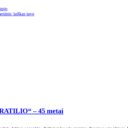
atujo
eninis: laiškas tavo
 ,,RATILIO“ – 45 metai