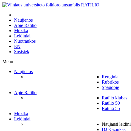
Naujienos
Apie Ratilio
Muzika
Leidiniai
Nuotraukos
EN
Susisiek
Menu
Naujienos
Renginiai
Rubrikos
Spaudoje
Apie Ratilio
Ratilio klubas
Ratilio 50
Ratilio 55
Muzika
Leidiniai
Naujausi leidini
DJ Kaziukas