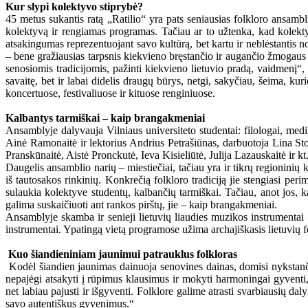
Kur slypi kolektyvo stiprybė?
45 metus sukantis ratą „Ratilio“ yra pats seniausias folkloro ansamb
kolektyvą ir rengiamas programas. Tačiau ar to užtenka, kad kolektyv
atsakingumas reprezentuojant savo kultūrą, bet kartu ir neblėstantis no
– bene gražiausias tarpsnis kiekvieno bręstančio ir augančio žmogaus gy
senosiomis tradicijomis, pažinti kiekvieno lietuvio pradą, vaidmenį“
savaitę, bet ir labai didelis draugų būrys, netgi, sakyčiau, šeima, ku
koncertuose, festivaliuose ir kituose renginiuose.
Kalbantys tarmiškai – kaip brangakmeniai
Ansamblyje dalyvauja Vilniaus universiteto studentai: filologai, medika
Ainė Ramonaitė ir lektorius Andrius Petrašiūnas, darbuotoja Lina St
Pranskūnaitė, Aistė Pronckutė, Ieva Kisieliūtė, Julija Lazauskaitė ir kt
Daugelis ansamblio narių – miestiečiai, tačiau yra ir tikrų regioninių
iš tautosakos rinkinių. Konkrečią folkloro tradiciją jie stengiasi pe
sulaukia kolektyve studentų, kalbančių tarmiškai. Tačiau, anot jos, ka
galima suskaičiuoti ant rankos pirštų, jie – kaip brangakmeniai.
Ansamblyje skamba ir senieji lietuvių liaudies muzikos instrumentai 
instrumentai. Ypatingą vietą programose užima archajiškasis lietuvių fo
Kuo šiandieniniam jaunimui patrauklus folkloras
Kodėl šiandien jaunimas dainuoja senovines dainas, domisi nykstanči
nepajėgi atsakyti į rūpimus klausimus ir mokyti harmoningai gyventi, s
net labiau pajusti ir išgyventi. Folklore galime atrasti svarbiausių dal
savo autentiškus gyvenimus.“