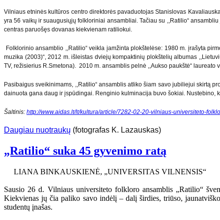
Vilniaus etninės kultūros centro direktorės pavaduotojas Stanislovas Kavaliauskas
yra 56 vaikų ir suaugusiųjų folkloriniai ansambliai. Tačiau su ,,Ratilio“ ansambli
centras paruošęs dovanas kiekvienam ratiliokui.
Folklorinio ansamblio ,,Ratilio“ veikla įamžinta plokštelėse: 1980 m. įrašyta pirmo
muzika (2003)“, 2012 m. išleistas dviejų kompaktinių plokštelių albumas ,,Lietuvi
TV, režisierius R.Smetona). 2010 m. ansamblis pelnė ,,Aukso paukštė“ laureato 
Pasibaigus sveikinimams, ,,Ratilio“ ansamblis atliko šiam savo jubiliejui skirtą p
dainuota gana daug ir įspūdingai. Renginio kulminacija buvo šokiai. Nustebino, kad t
Šaltinis:
http://www.aidas.lt/lt/kultura/article/7282-02-20-vilniaus-universiteto-folk
Daugiau nuotraukų
(fotografas K. Lazauskas)
„Ratilio“ suka 45 gyvenimo ratą
LIANA BINKAUSKIENĖ, „UNIVERSITAS VILNENSIS“
Sausio 26 d. Vilniaus universiteto folkloro ansamblis „Ratilio“ šve
Kiekvienas jų čia paliko savo indėlį – dalį širdies, triūso, jaunatvi
studentų įnašas.