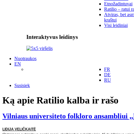
Etnožadintuvai
Ratilio – ratui r
Atviras, bet asm
kraštui
Visi leidiniai
Interaktyvus leidinys
Nuotraukos
EN
FR
DE
RU
Susisiek
Ką apie Ratilio kalba ir rašo
Vilniaus universiteto folkloro ansambliui
LIDIJA VELIČKAITĖ