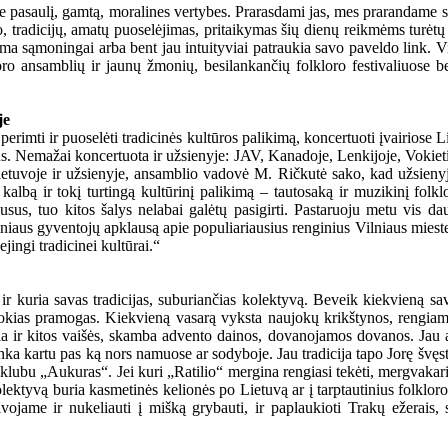
e pasaulį, gamtą, moralines vertybes. Prarasdami jas, mes prarandame sa
tradicijų, amatų puoselėjimas, pritaikymas šių dienų reikmėms turėtų bū
a sąmoningai arba bent jau intuityviai patraukia savo paveldo link. Vie
 ansamblių ir jaunų žmonių, besilankančių folkloro festivaliuose bei k
je
perimti ir puoselėti tradicinės kultūros palikimą, koncertuoti įvairiose L
vus. Nemažai koncertuota ir užsienyje: JAV, Kanadoje, Lenkijoje, Vokietij
 Lietuvoje ir užsienyje, ansamblio vadovė M. Ričkutė sako, kad užsienyj
 kalbą ir tokį turtingą kultūrinį palikimą – tautosaką ir muzikinį folk
usus, tuo kitos šalys nelabai galėtų pasigirti. Pastaruoju metu vis d
s Vilniaus gyventojų apklausą apie populiariausius renginius Vilniaus mies
jingi tradicinei kultūrai.“
t ir kuria savas tradicijas, suburiančias kolektyvą. Beveik kiekvieną s
itokias pramogas. Kiekvieną vasarą vyksta naujokų krikštynos, rengiami 
ia ir kitos vaišės, skamba advento dainos, dovanojamos dovanos. Jau an
inka kartu pas ką nors namuose ar sodyboje. Jau tradicija tapo Jorę švę
lubu „Aukuras“. Jei kuri „Ratilio“ mergina rengiasi tekėti, mergvakaris 
yvą buria kasmetinės kelionės po Lietuvą ar į tarptautinius folkloro fes
jame ir nukeliauti į mišką grybauti, ir paplaukioti Trakų ežerais, s