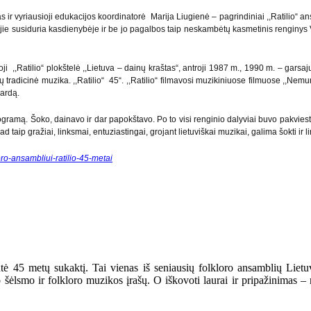
 ir vyriausioji edukacijos koordinatorė Marija Liugienė – pagrindiniai ,,Ratilio“ a
u jie susiduria kasdienybėje ir be jo pagalbos taip neskambėtų kasmetinis renginys V
ji ,,Ratilio“ plokštelė ,,Lietuva – dainų kraštas“, antroji 1987 m., 1990 m. – garsa
ų tradicinė muzika. ,,Ratilio“ 45“. ,,Ratilio“ filmavosi muzikiniuose filmuose ,,Ne
vardą.
rogramą. Šoko, dainavo ir dar papokštavo. Po to visi renginio dalyviai buvo pakviesti
aip gražiai, linksmai, entuziastingai, grojant lietuviškai muzikai, galima šokti ir li
loro-ansambliui-ratilio-45-metai
ntė 45 metų sukaktį. Tai vienas iš seniausių folkloro ansamblių Lietu
ško šėlsmo ir folkloro muzikos įrašų. O iškovoti laurai ir pripažinima