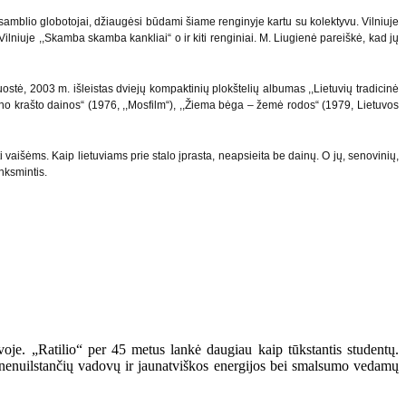
nsamblio globotojai, džiaugėsi būdami šiame renginyje kartu su kolektyvu. Vilniuje
ilniuje ,,Skamba skamba kankliai“ o ir kiti renginiai. M. Liugienė pareiškė, kad jų
juostė, 2003 m. išleistas dviejų kompaktinių plokštelių albumas ,,Lietuvių tradicinė
muno krašto dainos“ (1976, ,,Mosfilm“), ,,Žiema bėga – žemė rodos“ (1979, Lietuvos
 vaišėms. Kaip lietuviams prie stalo įprasta, neapsieita be dainų. O jų, senovinių,
nksmintis.
voje. „Ratilio“ per 45 metus lankė daugiau kaip tūkstantis studentų.
s – nenuilstančių vadovų ir jaunatviškos energijos bei smalsumo vedamų