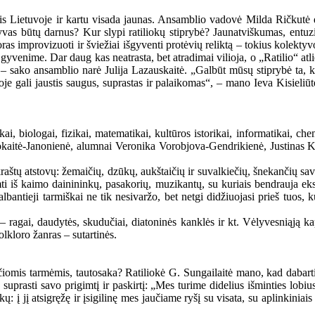
lis Lietuvoje ir kartu visada jaunas. Ansamblio vadovė Milda Ričkutė 
as būtų darnus? Kur slypi ratiliokų stiprybė? Jaunatviškumas, entuzia
ras improvizuoti ir šviežiai išgyventi protėvių reliktą – tokius kolekty
venime. Dar daug kas neatrasta, bet atradimai vilioja, o „Ratilio“ atliek
, – sako ansamblio narė Julija Lazauskaitė. „Galbūt mūsų stiprybė ta, k
rioje gali jaustis saugus, suprastas ir palaikomas“, – mano Ieva Kisieliū
i, biologai, fizikai, matematikai, kultūros istorikai, informatikai, chemi
okaitė-Janonienė, alumnai Veronika Vorobjova-Gendrikienė, Justinas Ki
.
 kraštų atstovų: žemaičių, dzūkų, aukštaičių ir suvalkiečių, šnekančių sa
rimti iš kaimo dainininkų, pasakorių, muzikantų, su kuriais bendrauja 
lbantieji tarmiškai ne tik nesivaržo, bet netgi didžiuojasi prieš tuos,
– ragai, daudytės, skudučiai, diatoninės kanklės ir kt. Vėlyvesniąją ka
lkloro žanras – sutartinės.
omis tarmėmis, tautosaka? Ratiliokė G. Sungailaitė mano, kad dabartin
uprasti savo prigimtį ir paskirtį: „Mes turime didelius išminties lobius,
ykų: į jį atsigręžę ir įsigilinę mes jaučiame ryšį su visata, su aplinkin