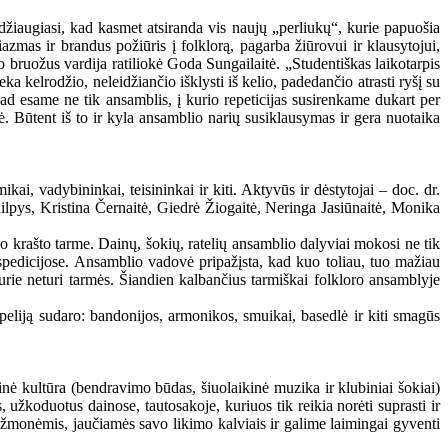
džiaugiasi, kad kasmet atsiranda vis naujų „perliukų“, kurie papuošia
zmas ir brandus požiūris į folklorą, pagarba žiūrovui ir klausytojui,
vo bruožus vardija ratiliokė Goda Sungailaitė. „Studentiškas laikotarpis
a kelrodžio, neleidžiančio išklysti iš kelio, padedančio atrasti ryšį su
ad esame ne tik ansamblis, į kurio repeticijas susirenkame dukart per
tė. Būtent iš to ir kyla ansamblio narių susiklausymas ir gera nuotaika
kai, vadybininkai, teisininkai ir kiti. Aktyvūs ir dėstytojai – doc. dr.
lpys, Kristina Černaitė, Giedrė Žiogaitė, Neringa Jasiūnaitė, Monika
vo krašto tarme. Dainų, šokių, ratelių ansamblio dalyviai mokosi ne tik
ekspedicijose. Ansamblio vadovė pripažįsta, kad kuo toliau, tuo mažiau
 kurie neturi tarmės. Šiandien kalbančius tarmiškai folkloro ansamblyje
peliją sudaro: bandonijos, armonikos, smuikai, basedlė ir kiti smagūs
ė kultūra (bendravimo būdas, šiuolaikinė muzika ir klubiniai šokiai)
 užkoduotus dainose, tautosakoje, kuriuos tik reikia norėti suprasti ir
iais žmonėmis, jaučiamės savo likimo kalviais ir galime laimingai gyventi