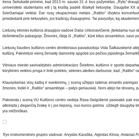
Irena Seliukaitė priminė, kad 2013 m. sausio 31 d. bus pažymėtas ,,Ryto“ draugij
universiteto studentams eiti į tą kraštą padėti išlaikyti lietuvybę. Daugybė XX 
šviečiamajai veiklai. Dar rusų okupaciniais metais ,,Ratilio“ išvykos koncertuot
prisidedanti prie lietuvybės, jos tradicijų išsaugojimo. Tai pavyzdys, ką akademinis 
Lietuvių etninės kultūros draugijos vadovė Dalia Urbonavičienė, įteikdama nuo dra
dešimtmečio pabaigoje. Žmonės, išėję iš ,,Ratilio“, kūrė kitus ansamblius, savo p
Lietuvių liaudies kultūros centro direktoriaus pavaduotoja Vida Šatkauskienė atėjo 
kultūrą. Pakvietusi vieną žemaitę dainorėlę apgobė jos pečius įspūdinga žemaiti
Vilniaus miesto savivaldybės administracijos Švietimo, kultūros ir sporto depar
kūrybinės veiklos proga ir linki polėkio, sėkmės ateities darbuose, kad ,,Ratilio
Klausydamas visų kalbų ir sveikinimų, į sceną užlipęs laikinai einantis pareigas 
žmonės, todėl ir ,,Ratilio“ ansamblyje – patys geriausieji. Nors atėjo be dovan
Pakviesta į sceną VU Kultūros centro vedėja Rasa Gelgotienė pasisakė pati esanti
atkreipta į degančią žvakę ir į jos liepsną, nuo kurios galima uždegti daugybę kit
yra milžiniškas.
Trys instrumentinės grupės vadovai: Arvydas Karaška, Algirdas Klova, Antanas F