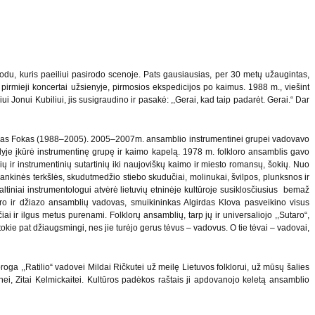
odu, kuris paeiliui pasirodo scenoje. Pats gausiausias, per 30 metų užaugintas,
o pirmieji koncertai užsienyje, pirmosios ekspedicijos po kaimus. 1988 m., viešint
i Jonui Kubiliui, jis susigraudino ir pasakė: ,,Gerai, kad taip padarėt. Gerai.“ Dar
ntanas Fokas (1988–2005). 2005–2007m. ansamblio instrumentinei grupei vadovavo
yje įkūrė instrumentinę grupę ir kaimo kapelą. 1978 m. folkloro ansamblis gavo
ių ir instrumentinių sutartinių iki naujoviškų kaimo ir miesto romansų, šokių. Nuo
ankinės terkšlės, skudutmedžio stiebo skudučiai, molinukai, švilpos, plunksnos ir
šaltiniai instrumentologui atvėrė lietuvių etninėje kultūroje susiklosčiusius bemaž
loro ir džiazo ansamblių vadovas, smuikininkas Algirdas Klova pasveikino visus
iai ir ilgus metus purenami. Folklorų ansamblių, tarp jų ir universaliojo ,,Sutaro“,
tokie pat džiaugsmingi, nes jie turėjo gerus tėvus – vadovus. O tie tėvai – vadovai,
ga ,,Ratilio“ vadovei Mildai Ričkutei už meilę Lietuvos folklorui, už mūsų šalies
i, Zitai Kelmickaitei. Kultūros padėkos raštais ji apdovanojo keletą ansamblio