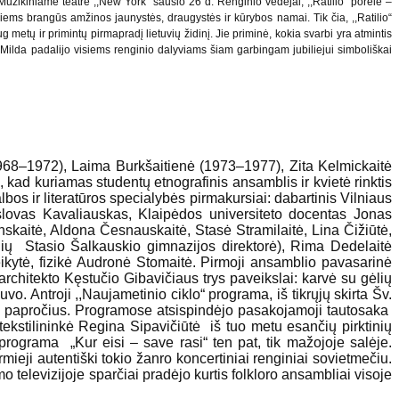
 Muzikiniame teatre ,,New York“ sausio 26 d. Renginio vedėjai, ,,Ratilio“ porelė –
visiems brangūs amžinos jaunystės, draugystės ir kūrybos namai. Tik čia, ,,Ratilio“
 metų ir primintų pirmapradį lietuvių židinį. Jie priminė, kokia svarbi yra atmintis
į Milda padalijo visiems renginio dalyviams šiam garbingam jubiliejui simboliškai
(1968–1972), Laima Burkšaitienė (1973–1977), Zita Kelmickaitė
ad kuriamas studentų etnografinis ansamblis ir kvietė rinktis
albos ir literatūros specialybės pirmakursiai: dabartinis Vilniaus
islovas Kavaliauskas, Klaipėdos universiteto docentas Jonas
nskaitė, Aldona Česnauskaitė, Stasė Stramilaitė, Lina Čižiūtė,
aulių Stasio Šalkauskio gimnazijos direktorė), Rima Dedelaitė
teikytė, fizikė Audronė Stomaitė. Pirmoji ansamblio pavasarinė
hitekto Kęstučio Gibavičiaus trys paveikslai: karvė su gėlių
o. Antroji ,,Naujametinio ciklo“ programa, iš tikrųjų skirta Šv.
jų papročius. Programose atsispindėjo pasakojamoji tautosaka
-tekstilininkė Regina Sipavičiūtė iš tuo metu esančių pirktinių
programa „Kur eisi – save rasi“ ten pat, tik mažojoje salėje.
eji autentiški tokio žanro koncertiniai renginiai sovietmečiu.
 televizijoje sparčiai pradėjo kurtis folkloro ansambliai visoje