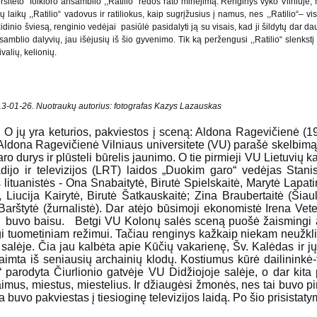
ersiteto folkloro ansamblio ,,Ratilio“ rėdos rato minėjimą. Renginys vyko Vilniuje,
ų laikų ,,Ratilio“ vadovus ir ratiliokus, kaip sugrįžusius į namus, nes ,,Ratilio“– 
nio šviesą, renginio vedėjai pasiūlė pasidalyti ją su visais, kad ji šildytų dar daug
samblio dalyvių, jau išėjusių iš šio gyvenimo. Tik ką peržengusi ,,Ratilio“ slenkst
ivalių, kelionių.
013-01-26. Nuotraukų autorius: fotografas Kazys Lazauskas
ys. O jų yra keturios, pakviestos į sceną: Aldona Ragevičienė 
ldona Ragevičienė Vilniaus universitete (VU) parašė skelbimą, k
daro durys ir plūsteli būrelis jaunimo. O tie pirmieji VU Lietuvių k
radijo ir televizijos (LRT) laidos „Duokim garo“ vedėjas Stan
lituanistės - Ona Snabaitytė, Birutė Spielskaitė, Marytė Lapati
, Liucija Kairytė, Birutė Šatkauskaitė; Zina Braubertaitė (Ši
a Barštytė (žurnalistė). Dar atėjo būsimoji ekonomistė Irena Ve
 buvo baisu. Betgi VU Kolonų salės sceną puošė žaismingi arc
ingi tuometiniam režimui. Tačiau renginys kažkaip niekam neužkliuv
alėje. Čia jau kalbėta apie Kūčių vakarienę, Šv. Kalėdas ir 
 paimta iš seniausių archainių klodų. Kostiumus kūrė dailininkė­
parodyta Čiurlionio gatvėje VU Didžiojoje salėje, o dar kita 
us, miestus, miestelius. Ir džiaugėsi žmonės, nes tai buvo pirmi
uvo pakviestas į tiesioginę televizijos laidą. Po šio prisistatymo