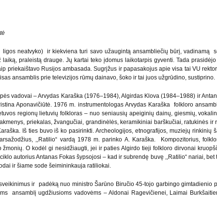
tė
 ligos neatvyko) ir kiekviena turi savo užaugintą ansambliečių būrį, vadinamą s
 laiką, praleistą drauge. Jų kartai teko įdomus laikotarpis gyventi. Tada prasidėj
aip priekaištavo Rusijos ambasada. Sugrįžus ir papasakojus apie visa tai VU rektoriu
as ansamblis prie televizijos rūmų dainavo, šoko ir tai juos užgrūdino, sustiprino.
ės grupės vadovai – Arvydas Karaška (1976–1984), Algirdas Klova (1984–1988) ir A
istina Aponavičiūtė. 1976 m. instrumentologas Arvydas Karaška folkloro ansambl
tuvos regionų lietuvių folkloras – nuo seniausių apeiginių dainų, giesmių, vokalin
kmenys, priekalas, žvangučiai, grandinėlės, keramikiniai barškučiai, ratukinės ir r
araška. Iš ties buvo iš ko pasirinkti. Archeologijos, etnografijos, muziejų rinkinių 
garsažodžius, ,,Ratilio“ vardą 1978 m. parinko A. Karaška. Kompozitorius, folk
monių. O kodėl gi nesidžiaugti, jei ir paties Algirdo tieji folkloro dirvonai kruopšč
iklo autorius Antanas Fokas šypsojosi – kad ir subrendę buvę ,,Ratilio“ nariai, bet 
sodai ir šiame sode šeimininkauja ratiliokai.
sveikinimus ir padėką nuo ministro Šarūno Biručio 45-tojo garbingo gimtadienio pro
visoms ansamblį ugdžiusioms vadovėms – Aldonai Ragevičienei, Laimai Burkšaitiene