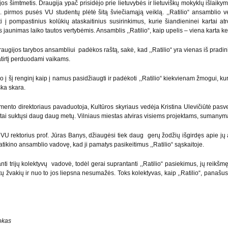
os šimtmetis. Draugija ypač prisidėjo prie lietuvybės ir lietuviškų mokyklų išlaiky
a. pirmos pusės VU studentų plėtė šitą šviečiamąją veiklą. ,,Ratilio“ ansamblio vei
i į pompastinius kolūkių ataskaitinius susirinkimus, kurie šiandieninei kartai atr
jaunimas laiko tautos vertybėmis. Ansamblis ,,Ratilio“, kaip upelis – viena karta keiči
ugijos tarybos ansambliui padėkos raštą, sakė, kad ,,Ratilio“ yra vienas iš pradinin
atirtį perduodami vaikams.
į šį renginį kaip į namus pasidžiaugti ir padėkoti ,,Ratilio“ kiekvienam žmogui, kuris
ška skara.
tamento direktoriaus pavaduotoja, Kultūros skyriaus vedėja Kristina Ulevičiūtė pas
“ ratai suktųsi daug daug metų. Vilniaus miestas atviras visiems projektams, suman
VU rektorius prof. Jūras Banys, džiaugėsi tiek daug gerų žodžių išgirdęs apie jų ans
ų, patikino ansamblio vadovę, kad ji pamatys pasikeitimus ,,Ratilio“ sąskaitoje.
 trijų kolektyvų vadovė, todėl gerai suprantanti ,,Ratilio“ pasiekimus, jų reikšmę,
ų žvakių ir nuo to jos liepsna nesumažės. Toks kolektyvas, kaip ,,Ratilio“, panašus
okas