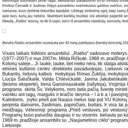
Iškilmingai sutrimitavo penki ragai, skelbiantys sukaktuvinio 45-to Vilniaus univ
Kristina Černaitė ir Justinas Kilpys pasveikino susirinkusius garbius svečius, vis
namuose, buvo įtvirtinta lietuviška tapatybė. Uždegę simbolinę ugnį, kaip namų židi
apie tuos, kurių jau nebėra. Skambant kanklių muzikai visi atsistojo pagerbti an
iškeptą ,,Ratilio“ duoną, ne tik iš rugio, bet ir iš ansamblio repeticijų, koncertų, fest
Bendra Ratilio ansamblio nuotrauka per 45 metų jubiliejaus šventinį koncertą 2
Visais laikais folkloro ansambliui ,,Ratilio“ vadovavo moter
(1977–2007) ir nuo 2007m. Milda Ričkutė. 1968 m. pradžioje A
Kolonų salėje... Ji laukė, laukė, bet nieko nėra, tik staiga atsi
etninės kultūros centro direktorės pavaduotojas, Lietuvos 
Bukantis, lietuvių kalbos mokytojas Rimas Žuklija, mokytojos 
Liucija Šalučkaitė, Valda Chlevickaitė, Janina Jakubelskaitė
(teismo ekspertė), Irena Gansiniauskaitė (rašytoja), Virginij
programa skirta Šv. Velykoms, nors tada pačią šventę minėti
vainiku ant ragų, margutis ir kraičio skrynia – l a b a i pavoj
Kalėdoms, įvyko prieš pat Naujus metus taip pat VU Kolonų s
perpinta dainomis, žaidimais, papročiais, burtais. Ir visa tai
medžiagų. Vėlesnioji programa „Prieš vestuves, po vestuvių“ 
Programų buvo paruošta daugiau ir su visomis keliauta po kaim
1969 m. pradžioje ansamblis su ,,Naujametinio ciklo“ programa b
Lietuvoje.