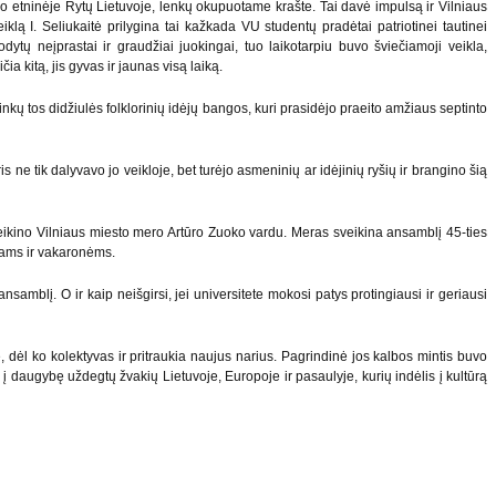
mo etninėje Rytų Lietuvoje, lenkų okupuotame krašte. Tai davė impulsą ir Vilniaus
klą I. Seliukaitė prilygina tai kažkada VU studentų pradėtai patriotinei tautinei
odytų neįprastai ir graudžiai juokingai, tuo laikotarpiu buvo šviečiamoji veikla,
a kitą, jis gyvas ir jaunas visą laiką.
kų tos didžiulės folklorinių idėjų bangos, kuri prasidėjo praeito amžiaus septinto
 ne tik dalyvavo jo veikloje, bet turėjo asmeninių ar idėjinių ryšių ir brangino šią
veikino Vilniaus miesto mero Artūro Zuoko vardu. Meras sveikina ansamblį 45-ties
ymams ir vakaronėms.
amblį. O ir kaip neišgirsi, jei universitete mokosi patys protingiausi ir geriausi
 dėl ko kolektyvas ir pritraukia naujus narius. Pagrindinė jos kalbos mintis buvo
 į daugybę uždegtų žvakių Lietuvoje, Europoje ir pasaulyje, kurių indėlis į kultūrą