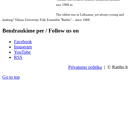
nuo 1968 m.
The oldest one in Lithuania, yet always young and
dashing! Vilnius University Folk Ensemble "Ratilio" – since 1968.
Bendraukime per / Follow us on
Facebook
Instagram
YouTube
RSS
Privatumo politika
| © Ratilio.lt
Go to top