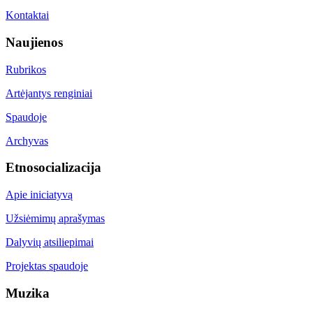
Kontaktai
Naujienos
Rubrikos
Artėjantys renginiai
Spaudoje
Archyvas
Etnosocializacija
Apie iniciatyvą
Užsiėmimų aprašymas
Dalyvių atsiliepimai
Projektas spaudoje
Muzika