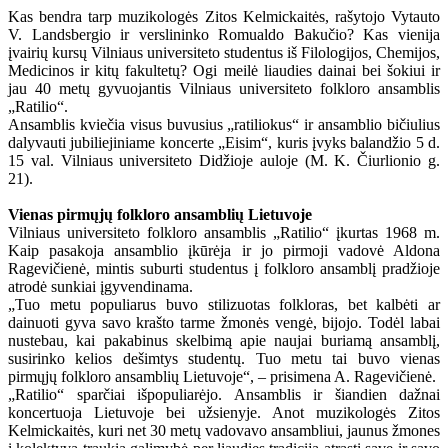
Kas bendra tarp muzikologės Zitos Kelmickaitės, rašytojo Vytauto
V. Landsbergio ir verslininko Romualdo Bakučio? Kas vienija
įvairių kursų Vilniaus universiteto studentus iš Filologijos, Chemijos,
Medicinos ir kitų fakultetų? Ogi meilė liaudies dainai bei šokiui ir
jau 40 metų gyvuojantis Vilniaus universiteto folkloro ansamblis
„Ratilio“.
Ansamblis kviečia visus buvusius „ratiliokus“ ir ansamblio bičiulius
dalyvauti jubiliejiniame koncerte „Eisim“, kuris įvyks balandžio 5 d.
15 val. Vilniaus universiteto Didžioje auloje (M. K. Čiurlionio g.
21).
Vienas pirmųjų folkloro ansamblių Lietuvoje
Vilniaus universiteto folkloro ansamblis „Ratilio“ įkurtas 1968 m.
Kaip pasakoja ansamblio įkūrėja ir jo pirmoji vadovė Aldona
Ragevičienė, mintis suburti studentus į folkloro ansamblį pradžioje
atrodė sunkiai įgyvendinama.
„Tuo metu populiarus buvo stilizuotas folkloras, bet kalbėti ar
dainuoti gyva savo krašto tarme žmonės vengė, bijojo. Todėl labai
nustebau, kai pakabinus skelbimą apie naujai buriamą ansamblį,
susirinko kelios dešimtys studentų. Tuo metu tai buvo vienas
pirmųjų folkloro ansamblių Lietuvoje“, – prisimena A. Ragevičienė.
„Ratilio“ sparčiai išpopuliarėjo. Ansamblis ir šiandien dažnai
koncertuoja Lietuvoje bei užsienyje. Anot muzikologės Zitos
Kelmickaitės, kuri net 30 metų vadovavo ansambliui, jaunus žmones