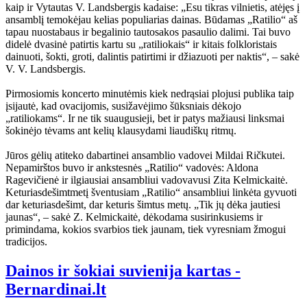
kaip ir Vytautas V. Landsbergis kadaise: „Esu tikras vilnietis, atėjęs į
ansamblį temokėjau kelias populiarias dainas. Būdamas „Ratilio“ aš
tapau nuostabaus ir begalinio tautosakos pasaulio dalimi. Tai buvo
didelė dvasinė patirtis kartu su „ratiliokais“ ir kitais folkloristais
dainuoti, šokti, groti, dalintis patirtimi ir džiazuoti per naktis“, – sakė
V. V. Landsbergis.
Pirmosiomis koncerto minutėmis kiek nedrąsiai plojusi publika taip
įsijautė, kad ovacijomis, susižavėjimo šūksniais dėkojo
„ratiliokams“. Ir ne tik suaugusieji, bet ir patys mažiausi linksmai
šokinėjo tėvams ant kelių klausydami liaudiškų ritmų.
Jūros gėlių atiteko dabartinei ansamblio vadovei Mildai Ričkutei.
Nepamirštos buvo ir ankstesnės „Ratilio“ vadovės: Aldona
Ragevičienė ir ilgiausiai ansambliui vadovavusi Zita Kelmickaitė.
Keturiasdešimtmetį šventusiam „Ratilio“ ansambliui linkėta gyvuoti
dar keturiasdešimt, dar keturis šimtus metų. „Tik jų dėka jautiesi
jaunas“, – sakė Z. Kelmickaitė, dėkodama susirinkusiems ir
primindama, kokios svarbios tiek jaunam, tiek vyresniam žmogui
tradicijos.
Dainos ir šokiai suvienija kartas -
Bernardinai.lt