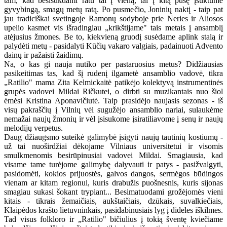
tam, kad besisukdami ratu tai į vieną, tai į kitą pusę įsuktume
gyvybingą, smagų metų ratą. Po pusmečio, Joninių naktį - taip pat
jau tradiciškai svetingoje Ramonų sodyboje prie Neries ir Aliosos
upelio kasmet vis išradingiau „krikštijame" tais metais į ansamblį
atėjusius žmones. Be to, kiekvieną gruodį susėdame aplink stalą ir
palydėti metų - pasidalyti Kūčių vakaro valgiais, padainuoti Advento
dainų ir pažaisti žaidimų.
Na, o kas gi nauja nutiko per pastaruosius metus? Didžiausias
pasikeitimas tas, kad šį rudenį ilgametė ansamblio vadovė, tikra
„Ratilio" mama Zita Kelmickaitė patikėjo kolektyvą instrumentinės
grupės vadovei Mildai Ričkutei, o dirbti su muzikantais nuo šiol
ėmėsi Kristina Aponavičiutė. Taip prasidėjo naujasis sezonas - iš
visų pakraščių į Vilnių vėl sugužėjo ansamblio nariai, sulaukėme
nemažai naujų žmonių ir vėl įsisukome įsiratiliavome į senų ir naujų
melodijų verpetus.
Daug džiaugsmo suteikė galimybė įsigyti naujų tautinių kostiumų -
už tai nuoširdžiai dėkojame Vilniaus universitetui ir visomis
smulkmenomis besirūpinusiai vadovei Mildai. Smagiausia, kad
visame tame turėjome galimybę dalyvauti ir patys - pasižvalgyti,
pasidomėti, kokios prijuostės, galvos dangos, sermėgos būdingos
vienam ar kitam regionui, kuris drabužis puošnesnis, kuris sijonas
smagiau sukasi šokant trypiant... Besimatuodami grožėjomės vieni
kitais - tikrais žemaičiais, aukštaičiais, dzūkais, suvalkiečiais,
Klaipėdos krašto lietuvninkais, pasidabinusiais lyg į dideles iškilmes.
Tad visus folkloro ir „Ratilio" bičiulius į tokią šventę kviečiame