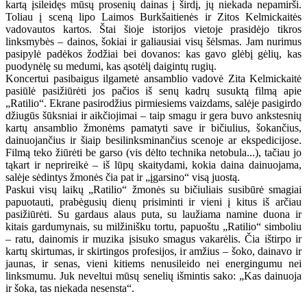
kartą įsileidęs mūsų prosenių dainas į širdį, jų niekada nepamirši.
Toliau į sceną lipo Laimos Burkšaitienės ir Zitos Kelmickaitės
vadovautos kartos. Štai šioje istorijos vietoje prasidėjo tikros
linksmybės – dainos, šokiai ir galiausiai visų šėlsmas. Jam nurimus
pasipylė padėkos žodžiai bei dovanos: kas gavo glėbį gėlių, kas
puodynėlę su medumi, kas ąsotėlį daigintų rugių.
Koncertui pasibaigus ilgametė ansamblio vadovė Zita Kelmickaitė
pasiūlė pasižiūrėti jos pačios iš senų kadrų susuktą filmą apie
„Ratilio“. Ekrane pasirodžius pirmiesiems vaizdams, salėje pasigirdo
džiugūs šūksniai ir aikčiojimai – taip smagu ir gera buvo ankstesnių
kartų ansamblio žmonėms pamatyti save ir bičiulius, šokančius,
dainuojančius ir šiaip besilinksminančius scenoje ar ekspedicijose.
Filmą teko žiūrėti be garso (vis dėlto technika netobula...), tačiau jo
tąkart ir neprireikė – iš lūpų skaitydami, kokia daina dainuojama,
salėje sėdintys žmonės čia pat ir „įgarsino“ visą juostą.
Paskui visų laikų „Ratilio“ žmonės su bičiuliais susibūrė smagiai
papuotauti, prabėgusių dienų prisiminti ir vieni į kitus iš arčiau
pasižiūrėti. Su gardaus alaus puta, su laužiama namine duona ir
kitais gardumynais, su milžinišku tortu, papuoštu „Ratilio“ simboliu
– ratu, dainomis ir muzika įsisuko smagus vakarėlis. Čia ištirpo ir
kartų skirtumas, ir skirtingos profesijos, ir amžius – šoko, dainavo ir
jaunas, ir senas, vieni kitiems nenusileido nei energingumu nei
linksmumu. Juk neveltui mūsų senelių išmintis sako: „Kas dainuoja
ir šoka, tas niekada nesensta“.