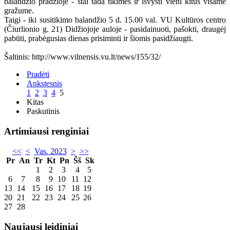
balandžio pradžioje - štai tada tikimės ir išvysti vieni kitus visame
gražume.
Taigi - iki susitikimo balandžio 5 d. 15.00 val. VU Kultūros centro
(Čiurlionio g. 21) Didžiojoje auloje - pasidainuoti, pašokti, draugėj
pabūti, prabėgusias dienas prisiminti ir šiomis pasidžiaugti.
Šaltinis: http://www.vilnensis.vu.lt/news/155/32/
Pradėti
Ankstesnis
1
2
3
4
5
Kitas
Paskutinis
Artimiausi renginiai
<<
<
Vas. 2023
>
>>
Pr
An
Tr
Kt
Pn
Šš
Sk
1
2
3
4
5
6
7
8
9
10
11
12
13
14
15
16
17
18
19
20
21
22
23
24
25
26
27
28
Naujausi leidiniai