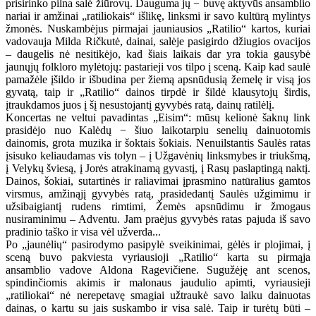
prisirinko pilna salė žiūrovų. Dauguma jų − buvę aktyvūs ansamblio
nariai ir amžinai „ratiliokais“ išlikę, linksmi ir savo kultūrą mylintys
žmonės. Nuskambėjus pirmajai jauniausios „Ratilio“ kartos, kuriai
vadovauja Milda Ričkutė, dainai, salėje pasigirdo džiugios ovacijos
– daugelis nė nesitikėjo, kad šiais laikais dar yra tokia gausybė
jaunųjų folkloro mylėtojų: pastarieji vos tilpo į sceną. Kaip kad saulė
pamažėle įšildo ir išbudina per žiemą apsnūdusią žemelę ir visą jos
gyvatą, taip ir „Ratilio“ dainos tirpdė ir šildė klausytojų širdis,
įtraukdamos juos į šį nesustojantį gyvybės ratą, dainų ratilėlį.
Koncertas ne veltui pavadintas „Eisim“: mūsų kelionė šaknų link
prasidėjo nuo Kalėdų − šiuo laikotarpiu senelių dainuotomis
dainomis, grota muzika ir šoktais šokiais. Nenuilstantis Saulės ratas
įsisuko keliaudamas vis tolyn – į Užgavėnių linksmybes ir triukšmą,
į Velykų šviesą, į Jorės atrakinamą gyvastį, į Rasų paslaptingą naktį.
Dainos, šokiai, sutartinės ir raliavimai įprasmino natūralius gamtos
virsmus, amžinąjį gyvybės ratą, prasidedantį Saulės užgimimu ir
užsibaigiantį rudens rimtimi, Žemės apsnūdimu ir žmogaus
nusiraminimu – Adventu. Jam praėjus gyvybės ratas pajuda iš savo
pradinio taško ir visa vėl užverda...
Po „jaunėlių“ pasirodymo pasipylė sveikinimai, gėlės ir plojimai, į
sceną buvo pakviesta vyriausioji „Ratilio“ karta su pirmąja
ansamblio vadove Aldona Ragevičiene. Sugužėję ant scenos,
spindinčiomis akimis ir malonaus jaudulio apimti, vyriausieji
„ratiliokai“ nė nerepetavę smagiai užtraukė savo laiku dainuotas
dainas, o kartu su jais suskambo ir visa salė. Taip ir turėtų būti –