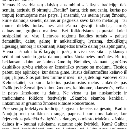
Vienas iš svarbiausių dalykų ansambliui - laikytis tradicijų: tiek
senųjų, atėjusių iš pirmųjų „Ratilio" kartų, tiek naujesnių, kurias po
truputį formuojame mes patys. Į ansamblį vis ateina jaunų žmonių,
kurie dainuoja senelių dainas ar pagriežia savo krašto melodijų - tai
mums didelis turtas, nes atsinešama gyvoji tradicija, tarmė,
dainavimo, grojimo maniera. Bet folkloristams paprastai knieti
susipažinti su visų Lietuvos regionų liaudies turtais - pajusti
žemaitiškų dainų gelmę ir aukštaitiškųjų lyrizmą, dzūkiškųjų
ilgesingą minorą ir užburiantį Klaipėdos krašto dainų paslaptingumą.
Viena - išmokti to iš knygų ir įrašų, ir visai kas kita - įsiklausyti
sėdint ant suolelio greta dainuojančios šimtametės močiutės. Be to,
beklausant dainų ar kaimo žmonių išminties, skanauti gardžios
dzūkiškos grybų sriubos ar žemaitiško pyrago su medumi. Tiesiog
pabūti toje aplinkoje, kur daina gimė, ištisus dešimtmečius keliavo iš
lūpų į lūpas. Šios patirties turime ir mes - už ją dėkingi vadovei Zitai
Kelmickaitei, su kuria kelerius pastaruosius metus lankėmės pas
Dzūkijos ir Žemaitijos kaimų žmones, kalbinome, klausėmės, vėliau
ir patys išmokome jų dainų. Ne viena jų jau nuskambėjo ir
tradiciniame folkloro festivalyje „Skamba skamba kankliai",
linksmino ar graudino žmones kituose koncertuose.
Prie senųjų kolektyvo tradicijų šliejasi ir keletas naujesnių. Kad ir
Naujųjų metų sutikimas drauge, paprastai kur nors kaime, kur
fejerverkus pakeičia žvaigždėtas dangus, o miesto triukšmą - šokiai,
dainos ir - būtinai sušokama sutartinė apie žvirblelį. Kam? Galbūt