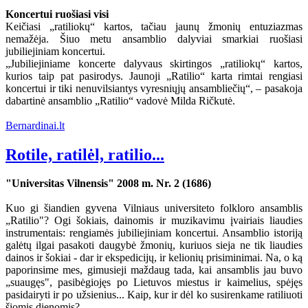
Koncertui ruošiasi visi
Keičiasi „ratiliokų“ kartos, tačiau jaunų žmonių entuziazmas
nemažėja. Šiuo metu ansamblio dalyviai smarkiai ruošiasi
jubiliejiniam koncertui.
„Jubiliejiniame koncerte dalyvaus skirtingos „ratiliokų“ kartos,
kurios taip pat pasirodys. Jaunoji „Ratilio“ karta rimtai rengiasi
koncertui ir tiki nenuvilsiantys vyresniųjų ansambliečių“, – pasakoja
dabartinė ansamblio „Ratilio“ vadovė Milda Ričkutė.
Bernardinai.lt
Rotile, ratilėl, ratilio...
"Universitas Vilnensis" 2008 m. Nr. 2 (1686)
Kuo gi šiandien gyvena Vilniaus universiteto folkloro ansamblis
„Ratilio"? Ogi šokiais, dainomis ir muzikavimu įvairiais liaudies
instrumentais: rengiamės jubiliejiniam koncertui. Ansamblio istoriją
galėtų ilgai pasakoti daugybė žmonių, kuriuos sieja ne tik liaudies
dainos ir šokiai - dar ir ekspedicijų, ir kelionių prisiminimai. Na, o ką
paporinsime mes, gimusieji maždaug tada, kai ansamblis jau buvo
„suaugęs", pasibėgiojęs po Lietuvos miestus ir kaimelius, spėjęs
pasidairyti ir po užsienius... Kaip, kur ir dėl ko susirenkame ratiliuoti
šiomis dienomis?