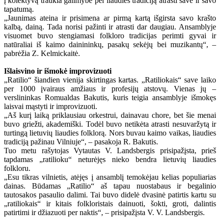
į kolektyvą traukia galimybė per liaudies tradiciją atrasti save ir savo
tapatumą.
„Jaunimas ateina ir prisimena ar pirmą kartą išgirsta savo krašto
kalbą, dainą. Tada norisi pažinti ir atrasti dar daugiau. Ansamblyje
visuomet buvo stengiamasi folkloro tradicijas perimti gyvai ir
natūraliai iš kaimo dainininkų, pasakų sekėjų bei muzikantų“, –
pabrėžia Z. Kelmickaitė.
Išlaisvino ir išmokė improvizuoti
„Ratilio“ šiandien vienija skirtingas kartas. „Ratiliokais“ save laiko
per 1000 įvairaus amžiaus ir profesijų atstovų. Vienas jų –
verslininkas Romualdas Bakutis, kuris teigia ansamblyje išmokęs
laisvai mąstyti ir improvizuoti.
„Aš kurį laiką priklausiau orkestrui, dainavau chore, bet šie menai
buvo griežti, akademiški. Todėl buvo netikėta atrasti nesuvaržytą ir
turtingą lietuvių liaudies folklorą. Nors buvau kaimo vaikas, liaudies
tradiciją pažinau Vilniuje“, – pasakoja R. Bakutis.
Tuo metu rašytojas Vytautas V. Landsbergis prisipažįsta, prieš
tapdamas „ratilioku“ neturėjęs nieko bendra lietuvių liaudies
folkloru.
„Esu tikras vilnietis, atėjęs į ansamblį temokėjau kelias populiarias
dainas. Būdamas „Ratilio“ aš tapau nuostabaus ir begalinio
tautosakos pasaulio dalimi. Tai buvo didelė dvasinė patirtis kartu su
„ratiliokais“ ir kitais folkloristais dainuoti, šokti, groti, dalintis
patirtimi ir džiazuoti per naktis“, – prisipažįsta V. V. Landsbergis.