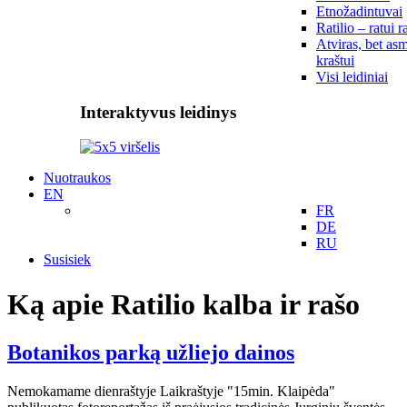
Etnožadintuvai
Ratilio – ratui r
Atviras, bet asm
kraštui
Visi leidiniai
Interaktyvus leidinys
Nuotraukos
EN
FR
DE
RU
Susisiek
Ką apie Ratilio kalba ir rašo
Botanikos parką užliejo dainos
Nemokamame dienraštyje Laikraštyje "15min. Klaipėda"