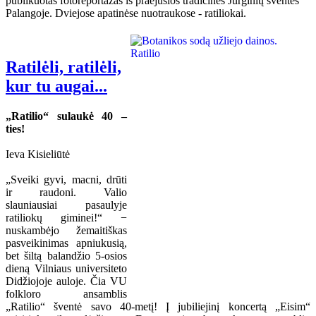
publikuotas fotoreportažas iš praėjusios tradicinės Jurginių šventės
Palangoje. Dviejose apatinėse nuotraukose - ratiliokai.
Ratilėli, ratilėli,
kur tu augai...
„Ratilio“ sulaukė 40 –
ties!
Ieva Kisieliūtė
„Sveiki gyvi, macni, drūti
ir raudoni. Valio
slauniausiai pasaulyje
ratiliokų giminei!“ −
nuskambėjo žemaitiškas
pasveikinimas apniukusią,
bet šiltą balandžio 5-osios
dieną Vilniaus universiteto
Didžiojoje auloje. Čia VU
folkloro ansamblis
„Ratilio“ šventė savo 40-metį! Į jubiliejinį koncertą „Eisim“