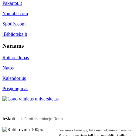
Pakartot.lt
Youtube.com
Spotify.com
iBiblioteka.lt
Nariams
Ratilio klubas
Natos
Kalendorius
Prisijungimas
Ieškoti...
Seniausias Lietuvoje, bet visuomet jaunas ir veržlus!
Vilniaus universiteto folkloro ansamblis „Ratilio“ –