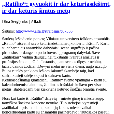
„Ratilio“: gyvuokit ir dar keturiasdešimt,
ir dar keturis šimtus metų
Dina Sergijenko | Alfa.lt
Šaltinis:
http://www.alfa.lt/straipsnis/c67356
Saulėtą šeštadienio popietę Vilniaus universiteto folkloro ansamblis
„Ratilio“ atšventė savo keturiasdešimtmetį koncertu „Eisim“. Kartu
su dabartiniais ansamblio dalyviais į sceną sugužėjo ir pačios
pirmosios, ir daugelio po to buvusių programų dalyviai. Save
„ratiliokais“ vadina daugiau nei tūkstantis įvairaus amžiaus ir
profesijos žmonių. Gal tūkstantis jų ant scenos tilpęs ir nebūtų,
tačiau dainos žodžiai „Devyni metai ne viena diena, augo užaugo
žalios rūtelės penkiom šešiom šakom“ skambėjo taip, kad
susirinkusieji salėje stojosi ir dainavo kartu.
Keturiasdešimtąjį gimtadienį „Ratilio“ šventė ypatingai – kartu su
kalendorinėmis dainomis, žaidimais ir šokiais keliavo per visus
metus, stabtelėdami ties kiekviena lietuvio širdžiai brangia švente.
Nors kai kurie iš „Ratilio“ dalyvių – mieste gimę ir mieste augę,
tarmiškos šnektos koncerte netrūko. Tuo stebėjosi vyresnieji
„ratiliokai“, prisimindami, kad ir jų laikais miesto vaikai
koncertuodami kartu su ansambliu pasinerdavo į tautosakos pasaulį