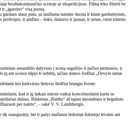
iaip besilinksminančius scenoje ar ekspedicijose. Filmą teko žiūrėti be
 ir „įgarsino“ visą juostą.
. Su gardaus alaus puta, su laužiama namine duona ir kitais gardumynais,
 profesijos, ir amžius – šoko, dainavo ir jaunas, ir senas, vieni kitiems
rtiniais ansamblio dalyviais į sceną sugužėjo ir pačios pirmosios, ir
s jų ant scenos tilpęs ir nebūtų, tačiau dainos žodžiai „Devyni metai
lėdami ties kiekviena lietuvio širdžiai brangia švente.
simindami, kad ir jų laikais miesto vaikai koncertuodami kartu su
populiarias dainas. Būdamas „Ratilio“ aš tapau nuostabaus ir begalinio
ir džiazuoti per naktis“, – sakė V. V. Landsbergis.
 tik suaugusieji, bet ir patys mažiausi linksmai šokinėjo tėvams ant