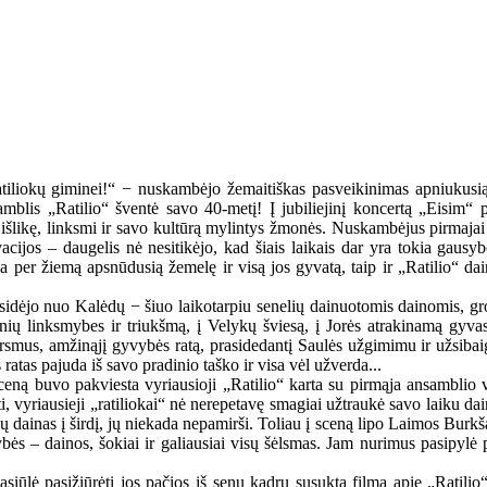
ratiliokų giminei!“ − nuskambėjo žemaitiškas pasveikinimas apniukusią,
mblis „Ratilio“ šventė savo 40-metį! Į jubiliejinį koncertą „Eisim“ pr
išlikę, linksmi ir savo kultūrą mylintys žmonės. Nuskambėjus pirmajai 
acijos – daugelis nė nesitikėjo, kad šiais laikais dar yra tokia gausy
na per žiemą apsnūdusią žemelę ir visą jos gyvatą, taip ir „Ratilio“ dain
idėjo nuo Kalėdų − šiuo laikotarpiu senelių dainuotomis dainomis, grot
nių linksmybes ir triukšmą, į Velykų šviesą, į Jorės atrakinamą gyvast
virsmus, amžinąjį gyvybės ratą, prasidedantį Saulės užgimimu ir užsiba
as pajuda iš savo pradinio taško ir visa vėl užverda...
 sceną buvo pakviesta vyriausioji „Ratilio“ karta su pirmąja ansambli
 vyriausieji „ratiliokai“ nė nerepetavę smagiai užtraukė savo laiku dain
ių dainas į širdį, jų niekada nepamirši. Toliau į sceną lipo Laimos Burkš
smybės – dainos, šokiai ir galiausiai visų šėlsmas. Jam nurimus pasipy
iūlė pasižiūrėti jos pačios iš senų kadrų susuktą filmą apie „Ratilio