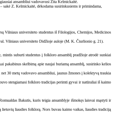
lgiausiai ansambliui vadovavusi Zita Kelmickaitė.
“, – sakė Z. Kelmickaitė, dėkodama susirinkusiems ir primindama,
ų Vilniaus universiteto studentus iš Filologijos, Chemijos, Medicinos
al. Vilniaus universiteto Didžioje auloje (M. K. Čiurlionio g. 21).
 mintis suburti studentus į folkloro ansamblį pradžioje atrodė sunkiai
 kai pakabinus skelbimą apie naujai buriamą ansamblį, susirinko kelios
ri net 30 metų vadovavo ansambliui, jaunus žmones į kolektyvą traukia
uvo stengiamasi folkloro tradicijas perimti gyvai ir natūraliai iš kaimo
s Romualdas Bakutis, kuris teigia ansamblyje išmokęs laisvai mąstyti ir
 lietuvių liaudies folklorą. Nors buvau kaimo vaikas, liaudies tradiciją