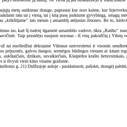
 Naujųjų metų sutikimas drauge, paprastai kur nors kaime, kur fejerverku
ukdami ratu tai į vieną, tai į kitą pusę įsuktume gyvybingą, smagų metų 
u „krikštijame" tais metais į ansamblį atėjusius žmones. Be to, kiekvi
itimas tas, kad šį rudenį ilgametė ansamblio vadovė, tikra „Ratilio" m
navičiutė. Taip prasidėjo naujasis sezonas - iš visų pakraščių į Vilnių
 už tai nuoširdžiai dėkojame Vilniaus universitetui ir visomis smulk
kios prijuostės, galvos dangos, sermėgos būdingos vienam ar kitam regi
, aukštaičiais, dzūkais, suvalkiečiais, Klaipėdos krašto lietuvninkais, 
ės ir išvysti vieni kitus visame gražume.
rlionio g. 21) Didžiojoje auloje - pasidainuoti, pašokti, draugėj pabūti,