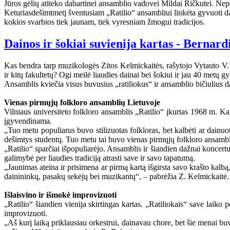
Jūros gėlių atiteko dabartinei ansamblio vadovei Mildai Ričkutei. Nep
Keturiasdešimtmetį šventusiam „Ratilio“ ansambliui linkėta gyvuoti da
kokios svarbios tiek jaunam, tiek vyresniam žmogui tradicijos.
Dainos ir šokiai suvienija kartas - Bernardi
Kas bendra tarp muzikologės Zitos Kelmickaitės, rašytojo Vytauto V. 
ir kitų fakultetų? Ogi meilė liaudies dainai bei šokiui ir jau 40 metų g
Ansamblis kviečia visus buvusius „ratiliokus“ ir ansamblio bičiulius da
Vienas pirmųjų folkloro ansamblių Lietuvoje
Vilniaus universiteto folkloro ansamblis „Ratilio“ įkurtas 1968 m. Ka
įgyvendinama.
„Tuo metu populiarus buvo stilizuotas folkloras, bet kalbėti ar dainu
dešimtys studentų. Tuo metu tai buvo vienas pirmųjų folkloro ansambl
„Ratilio“ sparčiai išpopuliarėjo. Ansamblis ir šiandien dažnai konce
galimybė per liaudies tradiciją atrasti save ir savo tapatumą.
„Jaunimas ateina ir prisimena ar pirmą kartą išgirsta savo krašto kalbą
dainininkų, pasakų sekėjų bei muzikantų“, – pabrėžia Z. Kelmickaitė.
Išlaisvino ir išmokė improvizuoti
„Ratilio“ šiandien vienija skirtingas kartas. „Ratiliokais“ save laiko
improvizuoti.
„Aš kurį laiką priklausiau orkestrui, dainavau chore, bet šie menai buv