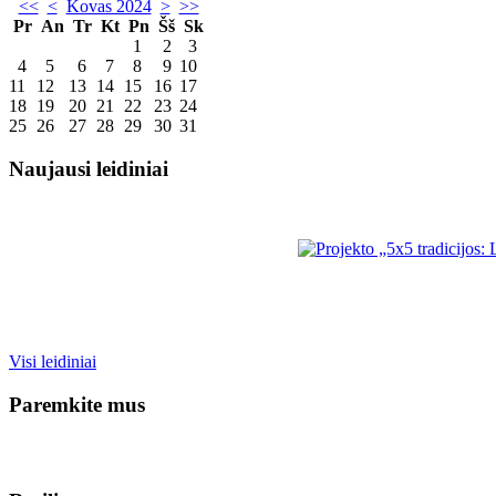
<<
<
Kovas 2024
>
>>
Pr
An
Tr
Kt
Pn
Šš
Sk
1
2
3
4
5
6
7
8
9
10
11
12
13
14
15
16
17
18
19
20
21
22
23
24
25
26
27
28
29
30
31
Naujausi leidiniai
Visi leidiniai
Paremkite mus