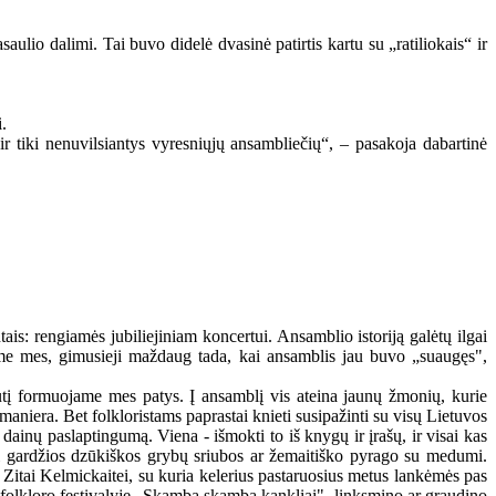
aulio dalimi. Tai buvo didelė dvasinė patirtis kartu su „ratiliokais“ ir
.
 ir tiki nenuvilsiantys vyresniųjų ansambliečių“, – pasakoja dabartinė
is: rengiamės jubiliejiniam koncertui. Ansamblio istoriją galėtų ilgai
nsime mes, gimusieji maždaug tada, kai ansamblis jau buvo „suaugęs",
ruputį formuojame mes patys. Į ansamblį vis ateina jaunų žmonių, kurie
maniera. Bet folkloristams paprastai knieti susipažinti su visų Lietuvos
 dainų paslaptingumą. Viena - išmokti to iš knygų ir įrašų, ir visai kas
uti gardžios dzūkiškos grybų sriubos ar žemaitiško pyrago su medumi.
ei Zitai Kelmickaitei, su kuria kelerius pastaruosius metus lankėmės pas
folkloro festivalyje „Skamba skamba kankliai", linksmino ar graudino