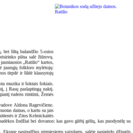
 bet šiltą balandžio 5-osios
isirinko pilna salė žiūrovų.
jauniausios „Ratilio“ kartos,
bė jaunųjų folkloro mylėtojų:
os tirpdė ir šildė klausytojų
a muzika ir šoktais šokiais.
į, į Rasų paslaptingą naktį.
igiantį rudens rimtimi, Žemės
o vadove Aldona Ragevičiene.
uotas dainas, o kartu su jais
aitienės ir Zitos Kelmickaitės
lė padėkos žodžiai bei dovanos: kas gavo glėbį gėlių, kas puodynėlę su
“. Ekrane pasirodžius pirmiesiems vaizdams, salėje pasigirdo džiugūs