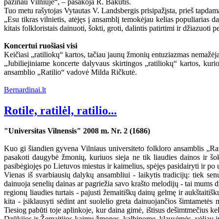
pažinau Vilniuje“, – pasakoja R. Bakutis.
Tuo metu rašytojas Vytautas V. Landsbergis prisipažįsta, prieš tapdamas
„Esu tikras vilnietis, atėjęs į ansamblį temokėjau kelias populiarias d
kitais folkloristais dainuoti, šokti, groti, dalintis patirtimi ir džiazuoti
Koncertui ruošiasi visi
Keičiasi „ratiliokų“ kartos, tačiau jaunų žmonių entuziazmas nemažėja
„Jubiliejiniame koncerte dalyvaus skirtingos „ratiliokų“ kartos, kuri
ansamblio „Ratilio“ vadovė Milda Ričkutė.
Bernardinai.lt
Rotile, ratilėl, ratilio...
"Universitas Vilnensis" 2008 m. Nr. 2 (1686)
Kuo gi šiandien gyvena Vilniaus universiteto folkloro ansamblis „Rati
pasakoti daugybė žmonių, kuriuos sieja ne tik liaudies dainos ir šo
pasibėgiojęs po Lietuvos miestus ir kaimelius, spėjęs pasidairyti ir po 
Vienas iš svarbiausių dalykų ansambliui - laikytis tradicijų: tiek se
dainuoja senelių dainas ar pagriežia savo krašto melodijų - tai mums di
regionų liaudies turtais - pajusti žemaitiškų dainų gelmę ir aukštaitiš
kita - įsiklausyti sėdint ant suolelio greta dainuojančios šimtamet
Tiesiog pabūti toje aplinkoje, kur daina gimė, ištisus dešimtmečius kel
Dzūkijos ir Žemaitijos kaimų žmones, kalbinome, klausėmės, vėliau i