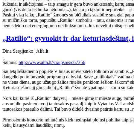
šūksniai ir aikčiojimai – taip smagu ir gera buvo ankstesnių kartų ans
garso (vis dėlto technika netobula...), tačiau jo tąkart ir neprireikė – 
Paskui visų laikų „Ratilio“ žmonės su bičiuliais susibūrė smagiai papuo
su milžinišku tortu, papuoštu „Ratilio“ simboliu – ratu, dainomis ir muz
nenusileido nei energingumu nei linksmumu. Juk neveltui mūsų senelių
„Ratilio“: gyvuokit ir dar keturiasdešimt, 
Dina Sergijenko | Alfa.lt
Šaltinis:
http://www.alfa.lt/straipsnis/c67356
Saulėtą šeštadienio popietę Vilniaus universiteto folkloro ansamblis „
daugelio po to buvusių programų dalyviai. Save „ratiliokais“ vadina da
ne viena diena, augo užaugo žalios rūtelės penkiom šešiom šakom“ skamb
Keturiasdešimtąjį gimtadienį „Ratilio“ šventė ypatingai – kartu su kale
Nors kai kurie iš „Ratilio“ dalyvių – mieste gimę ir mieste augę, tarmi
ansambliu pasinerdavo į tautosakos pasaulį kaip ir Vytautas V. Landsbe
tautosakos pasaulio dalimi. Tai buvo didelė dvasinė patirtis kartu su „rati
Pirmosiomis koncerto minutėmis kiek nedrąsiai plojusi publika taip įsi
kelių klausydami liaudiškų ritmų.