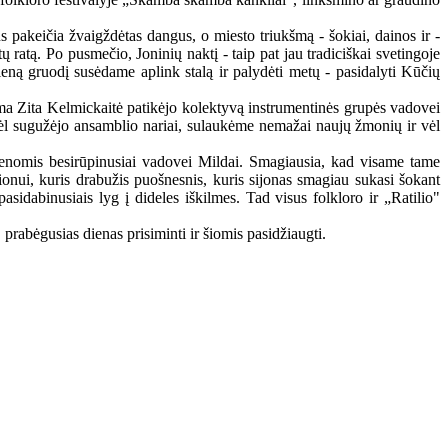
s pakeičia žvaigždėtas dangus, o miesto triukšmą - šokiai, dainos ir -
ratą. Po pusmečio, Joninių naktį - taip pat jau tradiciškai svetingoje
eną gruodį susėdame aplink stalą ir palydėti metų - pasidalyti Kūčių
ama Zita Kelmickaitė patikėjo kolektyvą instrumentinės grupės vadovei
 vėl sugužėjo ansamblio nariai, sulaukėme nemažai naujų žmonių ir vėl
menomis besirūpinusiai vadovei Mildai. Smagiausia, kad visame tame
onui, kuris drabužis puošnesnis, kuris sijonas smagiau sukasi šokant
pasidabinusiais lyg į dideles iškilmes. Tad visus folkloro ir „Ratilio"
 prabėgusias dienas prisiminti ir šiomis pasidžiaugti.