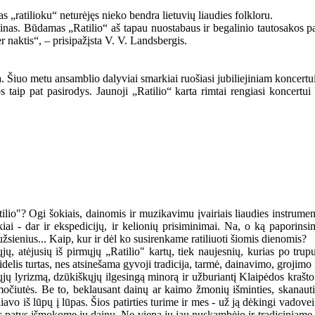
 „ratilioku“ neturėjęs nieko bendra lietuvių liaudies folkloru.
ainas. Būdamas „Ratilio“ aš tapau nuostabaus ir begalinio tautosakos pas
 per naktis“, – prisipažįsta V. V. Landsbergis.
. Šiuo metu ansamblio dalyviai smarkiai ruošiasi jubiliejiniam koncertui
os taip pat pasirodys. Jaunoji „Ratilio“ karta rimtai rengiasi koncertui
lio"? Ogi šokiais, dainomis ir muzikavimu įvairiais liaudies instrumenta
kiai - dar ir ekspedicijų, ir kelionių prisiminimai. Na, o ką papori
užsienius... Kaip, kur ir dėl ko susirenkame ratiliuoti šiomis dienomis?
nųjų, atėjusių iš pirmųjų „Ratilio" kartų, tiek naujesnių, kurias po t
delis turtas, nes atsinešama gyvoji tradicija, tarmė, dainavimo, grojimo 
kųjų lyrizmą, dzūkiškųjų ilgesingą minorą ir užburiantį Klaipėdos krašto
ės močiutės. Be to, beklausant dainų ar kaimo žmonių išminties, skana
iavo iš lūpų į lūpas. Šios patirties turime ir mes - už ją dėkingi vadov
r patys išmokome jų dainų. Ne viena jų jau nuskambėjo ir tradiciniame 