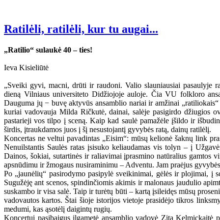
Ratilėli, ratilėli, kur tu augai...
„Ratilio“ sulaukė 40 – ties!
Ieva Kisieliūtė
„Sveiki gyvi, macni, drūti ir raudoni. Valio slauniausiai pasaulyje 
dieną Vilniaus universiteto Didžiojoje auloje. Čia VU folkloro ansa
Dauguma jų − buvę aktyvūs ansamblio nariai ir amžinai „ratiliokais“ 
kuriai vadovauja Milda Ričkutė, dainai, salėje pasigirdo džiugios ov
pastarieji vos tilpo į sceną. Kaip kad saulė pamažėle įšildo ir išbudi
širdis, įtraukdamos juos į šį nesustojantį gyvybės ratą, dainų ratilėlį.
Koncertas ne veltui pavadintas „Eisim“: mūsų kelionė šaknų link pras
Nenuilstantis Saulės ratas įsisuko keliaudamas vis tolyn – į Užgavė
Dainos, šokiai, sutartinės ir raliavimai įprasmino natūralius gamtos 
apsnūdimu ir žmogaus nusiraminimu – Adventu. Jam praėjus gyvybės rat
Po „jaunėlių“ pasirodymo pasipylė sveikinimai, gėlės ir plojimai, į
Sugužėję ant scenos, spindinčiomis akimis ir malonaus jaudulio apimti,
suskambo ir visa salė. Taip ir turėtų būti – kartą įsileidęs mūsų prosen
vadovautos kartos. Štai šioje istorijos vietoje prasidėjo tikros link
medumi, kas ąsotėlį daigintų rugių.
Koncertui pasibaigus ilgametė ansamblio vadovė Zita Kelmickaitė pas