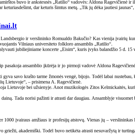
amirštos buvo ir ankstesnės „Ratilio“ vadovės: Aldona Ragevičienė ir i
r keturiasdešimt, dar keturis šimtus metų. „Tik jų dėka jautiesi jaunas
nai.lt
Landsbergio ir verslininko Romualdo Bakučio? Kas vienija įvairių kurs
yvuojantis Vilniaus universiteto folkloro ansamblis „Ratilio“.
lyvauti jubiliejiniame koncerte „Eisim“, kuris įvyks balandžio 5 d. 15 v
ip pasakoja ansamblio įkūrėja ir jo pirmoji vadovė Aldona Ragevičienė,
oti gyva savo krašto tarme žmonės vengė, bijojo. Todėl labai nustebau,
ių Lietuvoje“, – prisimena A. Ragevičienė.
rtuoja Lietuvoje bei užsienyje. Anot muzikologės Zitos Kelmickaitės, ku
, dainą. Tada norisi pažinti ir atrasti dar daugiau. Ansamblyje visuomet b
 per 1000 įvairaus amžiaus ir profesijų atstovų. Vienas jų – verslininka
o griežti, akademiški. Todėl buvo netikėta atrasti nesuvaržytą ir turtingą