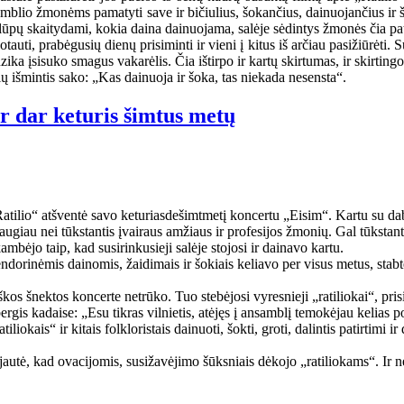
amblio žmonėms pamatyti save ir bičiulius, šokančius, dainuojančius ir š
iš lūpų skaitydami, kokia daina dainuojama, salėje sėdintys žmonės čia pat
tauti, prabėgusių dienų prisiminti ir vieni į kitus iš arčiau pasižiūrėti
ika įsisuko smagus vakarėlis. Čia ištirpo ir kartų skirtumas, ir skirtingos
 išmintis sako: „Kas dainuoja ir šoka, tas niekada nesensta“.
ir dar keturis šimtus metų
Ratilio“ atšventė savo keturiasdešimtmetį koncertu „Eisim“. Kartu su daba
ugiau nei tūkstantis įvairaus amžiaus ir profesijos žmonių. Gal tūkstanti
ėjo taip, kad susirinkusieji salėje stojosi ir dainavo kartu.
ndorinėmis dainomis, žaidimais ir šokiais keliavo per visus metus, stabte
škos šnektos koncerte netrūko. Tuo stebėjosi vyresnieji „ratiliokai“, pri
rgis kadaise: „Esu tikras vilnietis, atėjęs į ansamblį temokėjau kelias 
liokais“ ir kitais folkloristais dainuoti, šokti, groti, dalintis patirtimi 
jautė, kad ovacijomis, susižavėjimo šūksniais dėkojo „ratiliokams“. Ir ne