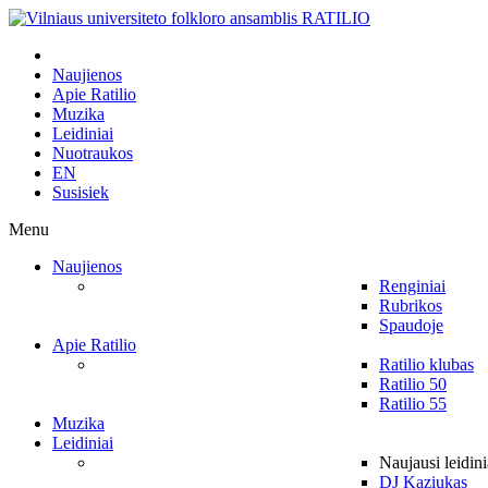
Naujienos
Apie Ratilio
Muzika
Leidiniai
Nuotraukos
EN
Susisiek
Menu
Naujienos
Renginiai
Rubrikos
Spaudoje
Apie Ratilio
Ratilio klubas
Ratilio 50
Ratilio 55
Muzika
Leidiniai
Naujausi leidini
DJ Kaziukas