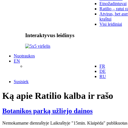
Etnožadintuvai
Ratilio – ratui r
Atviras, bet asm
kraštui
Visi leidiniai
Interaktyvus leidinys
Nuotraukos
EN
FR
DE
RU
Susisiek
Ką apie Ratilio kalba ir rašo
Botanikos parką užliejo dainos
Nemokamame dienraštyje Laikraštyje "15min. Klaipėda" publikuotas foto