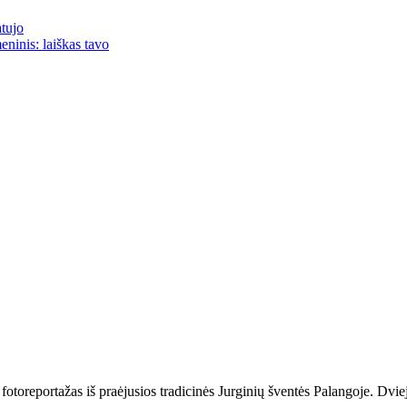
atujo
eninis: laiškas tavo
reportažas iš praėjusios tradicinės Jurginių šventės Palangoje. Dviejo