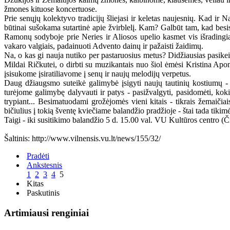
žmones kituose koncertuose.
Prie senųjų kolektyvo tradicijų šliejasi ir keletas naujesnių. Kad ir
būtinai sušokama sutartinė apie žvirblelį. Kam? Galbūt tam, kad besis
Ramonų sodyboje prie Neries ir Aliosos upelio kasmet vis išradingia
vakaro valgiais, padainuoti Advento dainų ir pažaisti žaidimų.
Na, o kas gi nauja nutiko per pastaruosius metus? Didžiausias pasike
Mildai Ričkutei, o dirbti su muzikantais nuo šiol ėmėsi Kristina Apo
įsisukome įsiratiliavome į senų ir naujų melodijų verpetus.
Daug džiaugsmo suteikė galimybė įsigyti naujų tautinių kostiumų -
turėjome galimybę dalyvauti ir patys - pasižvalgyti, pasidomėti, ko
trypiant... Besimatuodami grožėjomės vieni kitais - tikrais žemaičiais
bičiulius į tokią šventę kviečiame balandžio pradžioje - štai tada tikim
Taigi - iki susitikimo balandžio 5 d. 15.00 val. VU Kultūros centro (Čiu
Šaltinis: http://www.vilnensis.vu.lt/news/155/32/
Pradėti
Ankstesnis
1
2
3
4
5
Kitas
Paskutinis
Artimiausi renginiai