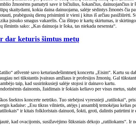
amblio žmonėms pamatyti save ir bičiulius, šokančius, dainuojančius ir š
iš lūpų skaitydami, kokia daina dainuojama, salėje sėdintys žmonės čia pat
tauti, prabėgusių dienų prisiminti ir vieni į kitus iš arčiau pasižiūrėti
ika įsisuko smagus vakarėlis. Čia ištirpo ir kartų skirtumas, ir skirtingos
 išmintis sako: „Kas dainuoja ir šoka, tas niekada nesensta“.
ir dar keturis šimtus metų
Ratilio“ atšventė savo keturiasdešimtmetį koncertu „Eisim“. Kartu su daba
ugiau nei tūkstantis įvairaus amžiaus ir profesijos žmonių. Gal tūkstanti
ėjo taip, kad susirinkusieji salėje stojosi ir dainavo kartu.
ndorinėmis dainomis, žaidimais ir šokiais keliavo per visus metus, stabte
škos šnektos koncerte netrūko. Tuo stebėjosi vyresnieji „ratiliokai“, pri
rgis kadaise: „Esu tikras vilnietis, atėjęs į ansamblį temokėjau kelias 
liokais“ ir kitais folkloristais dainuoti, šokti, groti, dalintis patirtimi 
jautė, kad ovacijomis, susižavėjimo šūksniais dėkojo „ratiliokams“. Ir ne