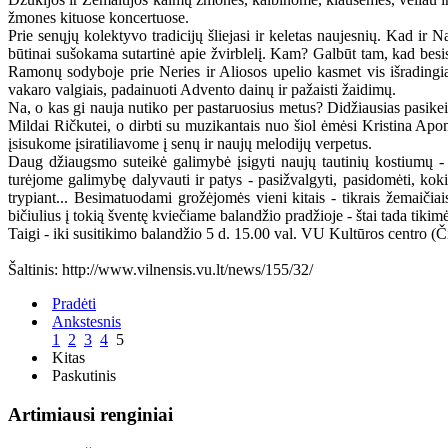
žmones kituose koncertuose.
Prie senųjų kolektyvo tradicijų šliejasi ir keletas naujesnių. Kad ir
būtinai sušokama sutartinė apie žvirblelį. Kam? Galbūt tam, kad besis
Ramonų sodyboje prie Neries ir Aliosos upelio kasmet vis išradingia
vakaro valgiais, padainuoti Advento dainų ir pažaisti žaidimų.
Na, o kas gi nauja nutiko per pastaruosius metus? Didžiausias pasike
Mildai Ričkutei, o dirbti su muzikantais nuo šiol ėmėsi Kristina Apo
įsisukome įsiratiliavome į senų ir naujų melodijų verpetus.
Daug džiaugsmo suteikė galimybė įsigyti naujų tautinių kostiumų -
turėjome galimybę dalyvauti ir patys - pasižvalgyti, pasidomėti, ko
trypiant... Besimatuodami grožėjomės vieni kitais - tikrais žemaičiais
bičiulius į tokią šventę kviečiame balandžio pradžioje - štai tada tikim
Taigi - iki susitikimo balandžio 5 d. 15.00 val. VU Kultūros centro (Čiu
Šaltinis: http://www.vilnensis.vu.lt/news/155/32/
Pradėti
Ankstesnis
1
2
3
4
5
Kitas
Paskutinis
Artimiausi renginiai