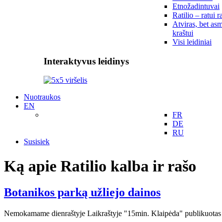
Etnožadintuvai
Ratilio – ratui r
Atviras, bet asm
kraštui
Visi leidiniai
Interaktyvus leidinys
Nuotraukos
EN
FR
DE
RU
Susisiek
Ką apie Ratilio kalba ir rašo
Botanikos parką užliejo dainos
Nemokamame dienraštyje Laikraštyje "15min. Klaipėda" publikuotas foto