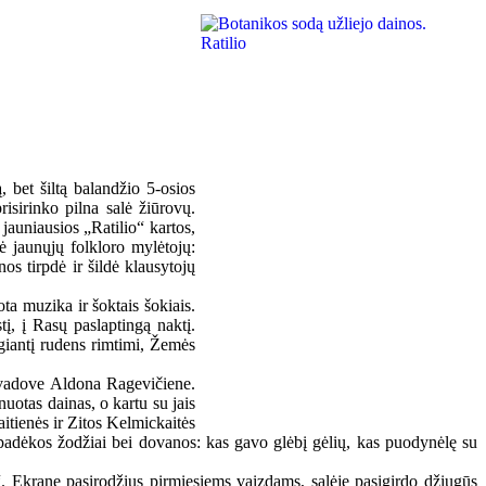
 bet šiltą balandžio 5-osios
isirinko pilna salė žiūrovų.
jauniausios „Ratilio“ kartos,
bė jaunųjų folkloro mylėtojų:
os tirpdė ir šildė klausytojų
a muzika ir šoktais šokiais.
į, į Rasų paslaptingą naktį.
igiantį rudens rimtimi, Žemės
o vadove Aldona Ragevičiene.
uotas dainas, o kartu su jais
aitienės ir Zitos Kelmickaitės
lė padėkos žodžiai bei dovanos: kas gavo glėbį gėlių, kas puodynėlę su
“. Ekrane pasirodžius pirmiesiems vaizdams, salėje pasigirdo džiugūs