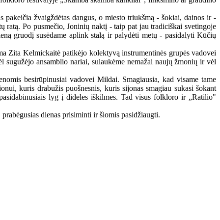
s pakeičia žvaigždėtas dangus, o miesto triukšmą - šokiai, dainos ir -
ratą. Po pusmečio, Joninių naktį - taip pat jau tradiciškai svetingoje
eną gruodį susėdame aplink stalą ir palydėti metų - pasidalyti Kūčių
ama Zita Kelmickaitė patikėjo kolektyvą instrumentinės grupės vadovei
 vėl sugužėjo ansamblio nariai, sulaukėme nemažai naujų žmonių ir vėl
menomis besirūpinusiai vadovei Mildai. Smagiausia, kad visame tame
onui, kuris drabužis puošnesnis, kuris sijonas smagiau sukasi šokant
pasidabinusiais lyg į dideles iškilmes. Tad visus folkloro ir „Ratilio"
 prabėgusias dienas prisiminti ir šiomis pasidžiaugti.