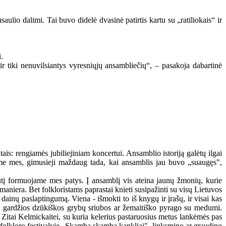
aulio dalimi. Tai buvo didelė dvasinė patirtis kartu su „ratiliokais“ ir
.
 ir tiki nenuvilsiantys vyresniųjų ansambliečių“, – pasakoja dabartinė
is: rengiamės jubiliejiniam koncertui. Ansamblio istoriją galėtų ilgai
nsime mes, gimusieji maždaug tada, kai ansamblis jau buvo „suaugęs",
ruputį formuojame mes patys. Į ansamblį vis ateina jaunų žmonių, kurie
maniera. Bet folkloristams paprastai knieti susipažinti su visų Lietuvos
 dainų paslaptingumą. Viena - išmokti to iš knygų ir įrašų, ir visai kas
uti gardžios dzūkiškos grybų sriubos ar žemaitiško pyrago su medumi.
ei Zitai Kelmickaitei, su kuria kelerius pastaruosius metus lankėmės pas
folkloro festivalyje „Skamba skamba kankliai", linksmino ar graudino