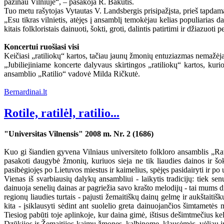
pažinau Vilniuje“, – pasakoja R. Bakutis.
Tuo metu rašytojas Vytautas V. Landsbergis prisipažįsta, prieš tapdamas
„Esu tikras vilnietis, atėjęs į ansamblį temokėjau kelias populiarias d
kitais folkloristais dainuoti, šokti, groti, dalintis patirtimi ir džiazuoti
Koncertui ruošiasi visi
Keičiasi „ratiliokų“ kartos, tačiau jaunų žmonių entuziazmas nemažėja
„Jubiliejiniame koncerte dalyvaus skirtingos „ratiliokų“ kartos, kuri
ansamblio „Ratilio“ vadovė Milda Ričkutė.
Bernardinai.lt
Rotile, ratilėl, ratilio...
"Universitas Vilnensis" 2008 m. Nr. 2 (1686)
Kuo gi šiandien gyvena Vilniaus universiteto folkloro ansamblis „Rati
pasakoti daugybė žmonių, kuriuos sieja ne tik liaudies dainos ir šo
pasibėgiojęs po Lietuvos miestus ir kaimelius, spėjęs pasidairyti ir po 
Vienas iš svarbiausių dalykų ansambliui - laikytis tradicijų: tiek se
dainuoja senelių dainas ar pagriežia savo krašto melodijų - tai mums di
regionų liaudies turtais - pajusti žemaitiškų dainų gelmę ir aukštaitiš
kita - įsiklausyti sėdint ant suolelio greta dainuojančios šimtamet
Tiesiog pabūti toje aplinkoje, kur daina gimė, ištisus dešimtmečius kel
Dzūkijos ir Žemaitijos kaimų žmones, kalbinome, klausėmės, vėliau i