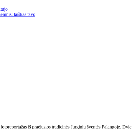
atujo
eninis: laiškas tavo
reportažas iš praėjusios tradicinės Jurginių šventės Palangoje. Dviejo