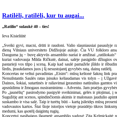
Ratilėli, ratilėli, kur tu augai...
„Ratilio“ sulaukė 40 – ties!
Ieva Kisieliūtė
„Sveiki gyvi, macni, drūti ir raudoni. Valio slauniausiai pasaulyje 
dieną Vilniaus universiteto Didžiojoje auloje. Čia VU folkloro ansa
Dauguma jų − buvę aktyvūs ansamblio nariai ir amžinai „ratiliokais“ 
kuriai vadovauja Milda Ričkutė, dainai, salėje pasigirdo džiugios ov
pastarieji vos tilpo į sceną. Kaip kad saulė pamažėle įšildo ir išbudi
širdis, įtraukdamos juos į šį nesustojantį gyvybės ratą, dainų ratilėlį.
Koncertas ne veltui pavadintas „Eisim“: mūsų kelionė šaknų link pras
Nenuilstantis Saulės ratas įsisuko keliaudamas vis tolyn – į Užgavė
Dainos, šokiai, sutartinės ir raliavimai įprasmino natūralius gamtos 
apsnūdimu ir žmogaus nusiraminimu – Adventu. Jam praėjus gyvybės rat
Po „jaunėlių“ pasirodymo pasipylė sveikinimai, gėlės ir plojimai, į
Sugužėję ant scenos, spindinčiomis akimis ir malonaus jaudulio apimti,
suskambo ir visa salė. Taip ir turėtų būti – kartą įsileidęs mūsų prosen
vadovautos kartos. Štai šioje istorijos vietoje prasidėjo tikros link
medumi, kas ąsotėlį daigintų rugių.
Koncertui pasibaigus ilgametė ansamblio vadovė Zita Kelmickaitė pas