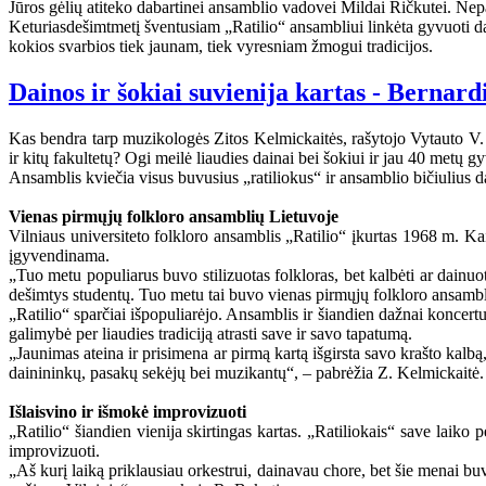
Jūros gėlių atiteko dabartinei ansamblio vadovei Mildai Ričkutei. Nep
Keturiasdešimtmetį šventusiam „Ratilio“ ansambliui linkėta gyvuoti da
kokios svarbios tiek jaunam, tiek vyresniam žmogui tradicijos.
Dainos ir šokiai suvienija kartas - Bernardi
Kas bendra tarp muzikologės Zitos Kelmickaitės, rašytojo Vytauto V. 
ir kitų fakultetų? Ogi meilė liaudies dainai bei šokiui ir jau 40 metų g
Ansamblis kviečia visus buvusius „ratiliokus“ ir ansamblio bičiulius da
Vienas pirmųjų folkloro ansamblių Lietuvoje
Vilniaus universiteto folkloro ansamblis „Ratilio“ įkurtas 1968 m. Ka
įgyvendinama.
„Tuo metu populiarus buvo stilizuotas folkloras, bet kalbėti ar dainu
dešimtys studentų. Tuo metu tai buvo vienas pirmųjų folkloro ansambl
„Ratilio“ sparčiai išpopuliarėjo. Ansamblis ir šiandien dažnai konce
galimybė per liaudies tradiciją atrasti save ir savo tapatumą.
„Jaunimas ateina ir prisimena ar pirmą kartą išgirsta savo krašto kalbą
dainininkų, pasakų sekėjų bei muzikantų“, – pabrėžia Z. Kelmickaitė.
Išlaisvino ir išmokė improvizuoti
„Ratilio“ šiandien vienija skirtingas kartas. „Ratiliokais“ save laiko
improvizuoti.
„Aš kurį laiką priklausiau orkestrui, dainavau chore, bet šie menai buv