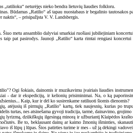
 „ratilioku“ neturėjęs nieko bendra lietuvių liaudies folkloru.
ainas. Būdamas „Ratilio“ aš tapau nuostabaus ir begalinio tautosakos pas
 per naktis“, – prisipažįsta V. V. Landsbergis.
. Šiuo metu ansamblio dalyviai smarkiai ruošiasi jubiliejiniam koncertui
os taip pat pasirodys. Jaunoji „Ratilio“ karta rimtai rengiasi koncertui
lio"? Ogi šokiais, dainomis ir muzikavimu įvairiais liaudies instrumenta
kiai - dar ir ekspedicijų, ir kelionių prisiminimai. Na, o ką papori
užsienius... Kaip, kur ir dėl ko susirenkame ratiliuoti šiomis dienomis?
nųjų, atėjusių iš pirmųjų „Ratilio" kartų, tiek naujesnių, kurias po t
delis turtas, nes atsinešama gyvoji tradicija, tarmė, dainavimo, grojimo 
kųjų lyrizmą, dzūkiškųjų ilgesingą minorą ir užburiantį Klaipėdos krašto
ės močiutės. Be to, beklausant dainų ar kaimo žmonių išminties, skana
iavo iš lūpų į lūpas. Šios patirties turime ir mes - už ją dėkingi vadov
r patys išmokome jų dainų. Ne viena jų jau nuskambėjo ir tradiciniame 