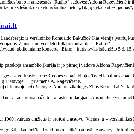
amirštos buvo ir ankstesnės „Ratilio“ vadovės: Aldona Ragevičienė ir i
r keturiasdešimt, dar keturis šimtus metų. „Tik jų dėka jautiesi jaunas
nai.lt
Landsbergio ir verslininko Romualdo Bakučio? Kas vienija įvairių kurs
yvuojantis Vilniaus universiteto folkloro ansamblis „Ratilio“.
lyvauti jubiliejiniame koncerte „Eisim“, kuris įvyks balandžio 5 d. 15 v
ip pasakoja ansamblio įkūrėja ir jo pirmoji vadovė Aldona Ragevičienė,
oti gyva savo krašto tarme žmonės vengė, bijojo. Todėl labai nustebau,
ių Lietuvoje“, – prisimena A. Ragevičienė.
rtuoja Lietuvoje bei užsienyje. Anot muzikologės Zitos Kelmickaitės, ku
, dainą. Tada norisi pažinti ir atrasti dar daugiau. Ansamblyje visuomet b
 per 1000 įvairaus amžiaus ir profesijų atstovų. Vienas jų – verslininka
o griežti, akademiški. Todėl buvo netikėta atrasti nesuvaržytą ir turtingą