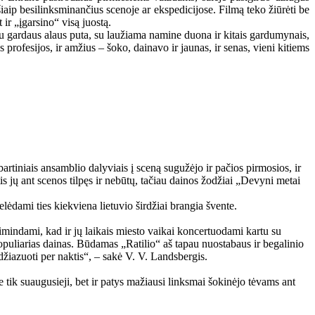
iaip besilinksminančius scenoje ar ekspedicijose. Filmą teko žiūrėti be
 ir „įgarsino“ visą juostą.
. Su gardaus alaus puta, su laužiama namine duona ir kitais gardumynais,
 profesijos, ir amžius – šoko, dainavo ir jaunas, ir senas, vieni kitiems
rtiniais ansamblio dalyviais į sceną sugužėjo ir pačios pirmosios, ir
s jų ant scenos tilpęs ir nebūtų, tačiau dainos žodžiai „Devyni metai
lėdami ties kiekviena lietuvio širdžiai brangia švente.
simindami, kad ir jų laikais miesto vaikai koncertuodami kartu su
populiarias dainas. Būdamas „Ratilio“ aš tapau nuostabaus ir begalinio
ir džiazuoti per naktis“, – sakė V. V. Landsbergis.
 tik suaugusieji, bet ir patys mažiausi linksmai šokinėjo tėvams ant