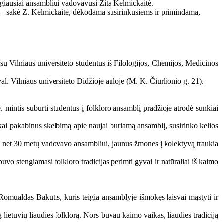
lgiausiai ansambliui vadovavusi Zita Kelmickaitė.
“, – sakė Z. Kelmickaitė, dėkodama susirinkusiems ir primindama,
ų Vilniaus universiteto studentus iš Filologijos, Chemijos, Medicinos
al. Vilniaus universiteto Didžioje auloje (M. K. Čiurlionio g. 21).
 mintis suburti studentus į folkloro ansamblį pradžioje atrodė sunkiai
 kai pakabinus skelbimą apie naujai buriamą ansamblį, susirinko kelios
ri net 30 metų vadovavo ansambliui, jaunus žmones į kolektyvą traukia
uvo stengiamasi folkloro tradicijas perimti gyvai ir natūraliai iš kaimo
s Romualdas Bakutis, kuris teigia ansamblyje išmokęs laisvai mąstyti ir
 lietuvių liaudies folklorą. Nors buvau kaimo vaikas, liaudies tradiciją