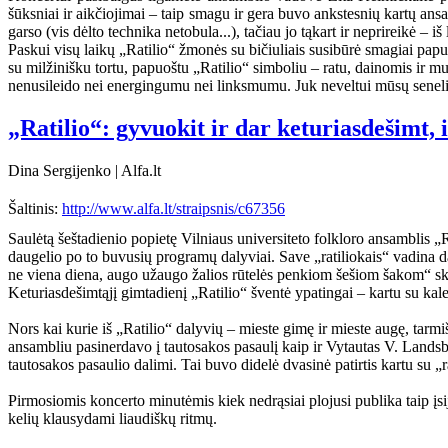
šūksniai ir aikčiojimai – taip smagu ir gera buvo ankstesnių kartų ans
garso (vis dėlto technika netobula...), tačiau jo tąkart ir neprireikė – 
Paskui visų laikų „Ratilio“ žmonės su bičiuliais susibūrė smagiai papuo
su milžinišku tortu, papuoštu „Ratilio“ simboliu – ratu, dainomis ir muz
nenusileido nei energingumu nei linksmumu. Juk neveltui mūsų senelių
„Ratilio“: gyvuokit ir dar keturiasdešimt, 
Dina Sergijenko | Alfa.lt
Šaltinis:
http://www.alfa.lt/straipsnis/c67356
Saulėtą šeštadienio popietę Vilniaus universiteto folkloro ansamblis „
daugelio po to buvusių programų dalyviai. Save „ratiliokais“ vadina da
ne viena diena, augo užaugo žalios rūtelės penkiom šešiom šakom“ skamb
Keturiasdešimtąjį gimtadienį „Ratilio“ šventė ypatingai – kartu su kale
Nors kai kurie iš „Ratilio“ dalyvių – mieste gimę ir mieste augę, tarmi
ansambliu pasinerdavo į tautosakos pasaulį kaip ir Vytautas V. Landsbe
tautosakos pasaulio dalimi. Tai buvo didelė dvasinė patirtis kartu su „rati
Pirmosiomis koncerto minutėmis kiek nedrąsiai plojusi publika taip įsi
kelių klausydami liaudiškų ritmų.