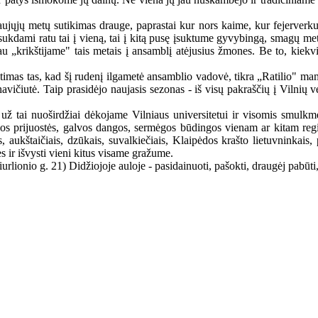
 Naujųjų metų sutikimas drauge, paprastai kur nors kaime, kur fejerverku
ukdami ratu tai į vieną, tai į kitą pusę įsuktume gyvybingą, smagų metų 
u „krikštijame" tais metais į ansamblį atėjusius žmones. Be to, kiekvi
itimas tas, kad šį rudenį ilgametė ansamblio vadovė, tikra „Ratilio" m
navičiutė. Taip prasidėjo naujasis sezonas - iš visų pakraščių į Vilnių
 už tai nuoširdžiai dėkojame Vilniaus universitetui ir visomis smulk
kios prijuostės, galvos dangos, sermėgos būdingos vienam ar kitam regi
, aukštaičiais, dzūkais, suvalkiečiais, Klaipėdos krašto lietuvninkais, 
ės ir išvysti vieni kitus visame gražume.
rlionio g. 21) Didžiojoje auloje - pasidainuoti, pašokti, draugėj pabūti,