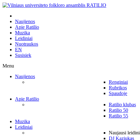
Naujienos
Apie Ratilio
Muzika
Leidiniai
Nuotraukos
EN
Susisiek
Menu
Naujienos
Renginiai
Rubrikos
Spaudoje
Apie Ratilio
Ratilio klubas
Ratilio 50
Ratilio 55
Muzika
Leidiniai
Naujausi leidini
DJ Kaziukas