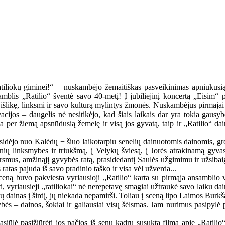
ratiliokų giminei!“ − nuskambėjo žemaitiškas pasveikinimas apniukusią,
mblis „Ratilio“ šventė savo 40-metį! Į jubiliejinį koncertą „Eisim“ pr
išlikę, linksmi ir savo kultūrą mylintys žmonės. Nuskambėjus pirmajai 
acijos – daugelis nė nesitikėjo, kad šiais laikais dar yra tokia gausy
na per žiemą apsnūdusią žemelę ir visą jos gyvatą, taip ir „Ratilio“ dain
idėjo nuo Kalėdų − šiuo laikotarpiu senelių dainuotomis dainomis, grot
nių linksmybes ir triukšmą, į Velykų šviesą, į Jorės atrakinamą gyvast
virsmus, amžinąjį gyvybės ratą, prasidedantį Saulės užgimimu ir užsiba
as pajuda iš savo pradinio taško ir visa vėl užverda...
 sceną buvo pakviesta vyriausioji „Ratilio“ karta su pirmąja ansambli
 vyriausieji „ratiliokai“ nė nerepetavę smagiai užtraukė savo laiku dain
ių dainas į širdį, jų niekada nepamirši. Toliau į sceną lipo Laimos Burkš
smybės – dainos, šokiai ir galiausiai visų šėlsmas. Jam nurimus pasipy
iūlė pasižiūrėti jos pačios iš senų kadrų susuktą filmą apie „Ratilio