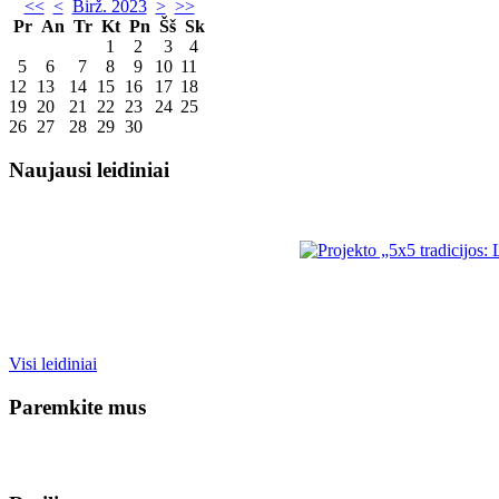
<<
<
Birž. 2023
>
>>
Pr
An
Tr
Kt
Pn
Šš
Sk
1
2
3
4
5
6
7
8
9
10
11
12
13
14
15
16
17
18
19
20
21
22
23
24
25
26
27
28
29
30
Naujausi leidiniai
Visi leidiniai
Paremkite mus