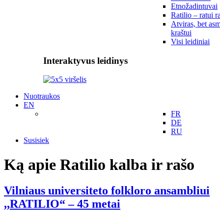
Etnožadintuvai
Ratilio – ratui r
Atviras, bet asm
kraštui
Visi leidiniai
Interaktyvus leidinys
Nuotraukos
EN
FR
DE
RU
Susisiek
Ką apie Ratilio kalba ir rašo
Vilniaus universiteto folkloro ansambliui
,,RATILIO“ – 45 metai