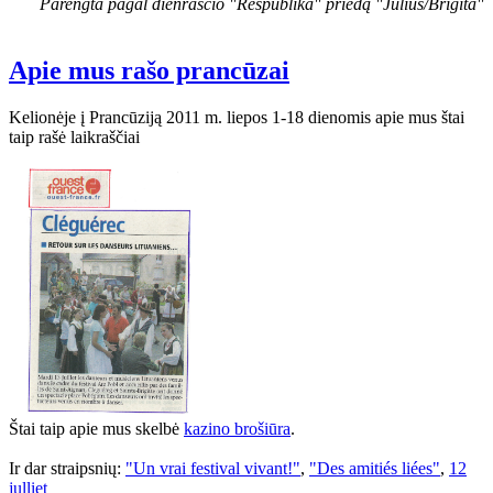
Parengta pagal dienraščio "Respublika" priedą "Julius/Brigita"
Apie mus rašo prancūzai
Kelionėje į Prancūziją 2011 m. liepos 1-18 dienomis apie mus štai
taip rašė laikraščiai
Štai taip apie mus skelbė
kazino brošiūra
.
Ir dar straipsnių:
"Un vrai festival vivant!"
,
"Des amitiés liées"
,
12
julliet