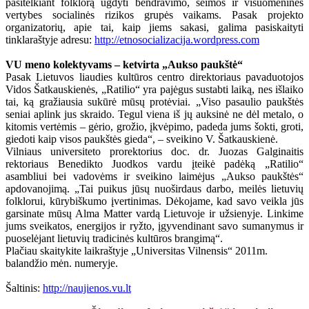
pasitelkiant folklorą ugdyti bendravimo, šeimos ir visuomenines
vertybes socialinės rizikos grupės vaikams. Pasak projekto
organizatorių, apie tai, kaip jiems sakasi, galima pasiskaityti
tinklaraštyje adresu:
http://etnosocializacija.wordpress.com
VU meno kolektyvams – ketvirta „Aukso paukštė“
Pasak Lietuvos liaudies kultūros centro direktoriaus pavaduotojos
Vidos Šatkauskienės, „Ratilio“ yra pajėgus sustabti laiką, nes išlaiko
tai, ką gražiausia sukūrė mūsų protėviai. „Viso pasaulio paukštės
seniai aplink jus skraido. Tegul viena iš jų auksinė ne dėl metalo, o
kitomis vertėmis – gėrio, grožio, įkvėpimo, padeda jums šokti, groti,
giedoti kaip visos paukštės gieda“, – sveikino V. Šatkauskienė.
Vilniaus universiteto prorektorius doc. dr. Juozas Galginaitis
rektoriaus Benedikto Juodkos vardu įteikė padėką „Ratilio“
asambliui bei vadovėms ir sveikino laimėjus „Aukso paukštės“
apdovanojimą. „Tai puikus jūsų nuoširdaus darbo, meilės lietuvių
folklorui, kūrybiškumo įvertinimas. Dėkojame, kad savo veikla jūs
garsinate mūsų Alma Matter vardą Lietuvoje ir užsienyje. Linkime
jums sveikatos, energijos ir ryžto, įgyvendinant savo sumanymus ir
puoselėjant lietuvių tradicinės kultūros brangimą“.
Plačiau skaitykite laikraštyje „Universitas Vilnensis“ 2011m.
balandžio mėn. numeryje.
Šaltinis:
http://naujienos.vu.lt