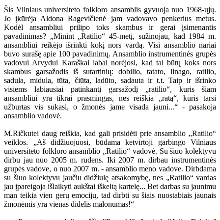
Šis Vilniaus universiteto folkloro ansamblis gyvuoja nuo 1968-ųjų.
Jo įkūrėja Aldona Ragevičienė jam vadovavo penkerius metus.
Kodėl ansambliui prilipo toks skambus ir gerai įsimenantis
pavadinimas? „Minint „Ratilio“ 45-metį, sužinojau, kad 1984 m.
ansambliui reikėjo išrinkti kokį nors vardą. Visi ansamblio nariai
buvo surašę apie 100 pavadinimų. Ansamblio instrumentinės grupės
vadovui Arvydui Karaškai labai norėjosi, kad tai būtų koks nors
skambus garsažodis iš sutartinių: dobilio, tatato, linago, ratilio,
sadula, midula, tūta, čiūta, ladūto, sadauta ir t.t. Taip ir išrinko
visiems labiausiai patinkantį garsažodį „ratilio“, kuris šiam
ansambliui yra tikrai prasmingas, nes reiškia „ratą“, kuris tarsi
užburtas vis sukasi, o žmonės jame visada jauni...“ - pasakoja
ansamblio vadovė.
M.Ričkutei daug reiškia, kad gali prisidėti prie ansamblio „Ratilio“
veiklos. „Aš didžiuojuosi, būdama ketvirtoji garbingo Vilniaus
universiteto folkloro ansamblio „Ratilio“ vadovė. Su šiuo kolektyvu
dirbu jau nuo 2005 m. rudens. Iki 2007 m. dirbau instrumentinės
grupės vadove, o nuo 2007 m. - ansamblio meno vadove. Dirbdama
su šiuo kolektyvu jaučiu didžiulę atsakomybę, nes „Ratilio“ vardas
jau įpareigoja išlaikyti aukštai iškeltą kartelę... Bet darbas su jaunimu
man teikia vien gerų emocijų, tad dirbti su šiais nuostabiais jaunais
žmonėmis yra vienas didelis malonumas!“