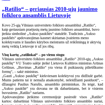
„Ratilio“ – geriausias 2010-ųjų jaunimo
folkloro ansamblis Lietuvoje
Kovo 25-ąją Vilniaus universiteto folkloro ansambliui „Ratilio“,
kaip geriausiam praėjusių metų jaunimo folkloro ansambliui, buvo
įteikta simbolinė „Aukso paukštės“ statulėlė. Tradicinis „Aukso
paukštės“ apdovanojimas kasmet skiriamas įvairiems meno
kolektyvams ir liaudies kūrybos meistrams už reikšmingą ir aktyvią
metų veiklą Lietuvoje ir už jos ribų.
Visų kartų „ratiliokai“ – po vienu stogu
Vilniaus universiteto folkloro ansambliui „Ratilio“ 2010-ųjų „Aukso
paukštę“ VU Teatro salėje įteikė Lietuvos Kultūros ministras Arūnas
Gelūnas. „Buvimas „Ratilio“ yra viena iš puikiausių pilietiškumo
formų“, – sakė ministras.
„Gauti „Aukso paukštę“ kiekvienam kolektyvui yra didžiulė garbė.
Mums patiems tai ir nemaža atsakomybė, neleidžianti pasiduoti“, –
džiaugėsi Paulius Narušis, ansamblio pirmininkas. Jis teigė, kad
„Aukso paukštė“ yra dovana ne tik dabartiniams, bet ir visiems
buvusiems „Ratilio“ nariams.
Apdovanojimo įteikimo ceremonijoje pasirodė visos „Ratilio“
kartos: dabartiniai Vilniaus universiteto folkloro ansamblio nariai,