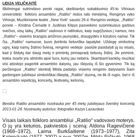
LIDIJA VELIČKAITĖ
Iškilmingai sutrimitavo penki ragai, skelbiantys sukaktuvinio 45-to Vilniaus
universiteto folkloro ansamblio ,,Ratilio“ rėdos rato minėjimą. Renginys vyko
Vilniuje, Muzikiniame teatre ,,New York“ sausio 26 d. Renginio vedėjai, ,,Ratilio“
porelė – Kristina Černaitė ir Justinas Kilpys pasveikino susirinkusius garbius
svečius, visų laikų ,,Ratilio“ vadovus ir ratiliokus, kaip sugrįžusius į namus, nes
,,Ratilio“– visiems brangūs amžinos jaunystės, draugystės ir kūrybos namai. Tik
čia, ,,Ratilio“ namuose, buvo įtvirtinta lietuviška tapatybė. Uždegę simbolinę
ugnį, kaip namų židinio šviesą, renginio vedėjai pasiūlė pasidalyti ją su visais,
kad ji šildytų dar daug metų ir primintų pirmapradį lietuvių židinį. Jie priminė,
kokia svarbi yra atmintis apie tuos, kurių jau nebėra. Skambant kanklių muzikai
visi atsistojo pagerbti ansamblio dalyvių, jau išėjusių iš šio gyvenimo. Tik ką
peržengusi ,,Ratilio“ slenkstį Milda padalijo visiems renginio dalyviams šiam
garbingam jubiliejui simboliškai iškeptą ,,Ratilio“ duoną, ne tik iš rugio, bet ir iš
ansamblio repeticijų, koncertų, festivalių, kelionių.
Bendra Ratilio ansamblio nuotrauka per 45 metų jubiliejaus šventinį koncertą
2013-01-26. Nuotraukų autorius: fotografas Kazys Lazauskas
Visais laikais folkloro ansambliui ,,Ratilio“ vadovavo moterys.
O jų yra keturios, pakviestos į sceną: Aldona Ragevičienė
(1968–1972), Laima Burkšaitienė (1973–1977), Zita
Kelmickaitė (1977–2007) ir nuo 2007m. Milda Ričkutė. 1968