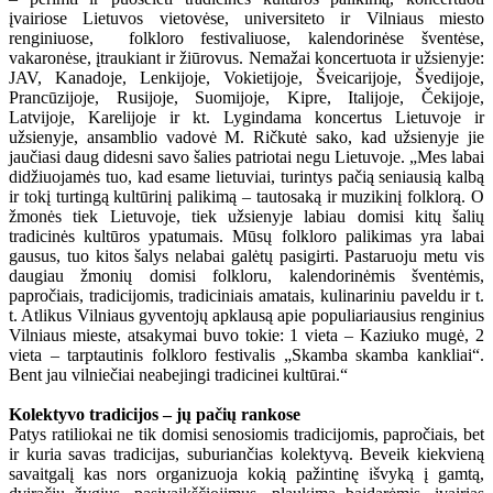
įvairiose Lietuvos vietovėse, universiteto ir Vilniaus miesto
renginiuose, folkloro festivaliuose, kalendorinėse šventėse,
vakaronėse, įtraukiant ir žiūrovus. Nemažai koncertuota ir užsienyje:
JAV, Kanadoje, Lenkijoje, Vokietijoje, Šveicarijoje, Švedijoje,
Prancūzijoje, Rusijoje, Suomijoje, Kipre, Italijoje, Čekijoje,
Latvijoje, Karelijoje ir kt. Lygindama koncertus Lietuvoje ir
užsienyje, ansamblio vadovė M. Ričkutė sako, kad užsienyje jie
jaučiasi daug didesni savo šalies patriotai negu Lietuvoje. „Mes labai
didžiuojamės tuo, kad esame lietuviai, turintys pačią seniausią kalbą
ir tokį turtingą kultūrinį palikimą – tautosaką ir muzikinį folklorą. O
žmonės tiek Lietuvoje, tiek užsienyje labiau domisi kitų šalių
tradicinės kultūros ypatumais. Mūsų folkloro palikimas yra labai
gausus, tuo kitos šalys nelabai galėtų pasigirti. Pastaruoju metu vis
daugiau žmonių domisi folkloru, kalendorinėmis šventėmis,
papročiais, tradicijomis, tradiciniais amatais, kulinariniu paveldu ir t.
t. Atlikus Vilniaus gyventojų apklausą apie populiariausius renginius
Vilniaus mieste, atsakymai buvo tokie: 1 vieta – Kaziuko mugė, 2
vieta – tarptautinis folkloro festivalis „Skamba skamba kankliai“.
Bent jau vilniečiai neabejingi tradicinei kultūrai.“
Kolektyvo tradicijos – jų pačių rankose
Patys ratiliokai ne tik domisi senosiomis tradicijomis, papročiais, bet
ir kuria savas tradicijas, suburiančias kolektyvą. Beveik kiekvieną
savaitgalį kas nors organizuoja kokią pažintinę išvyką į gamtą,