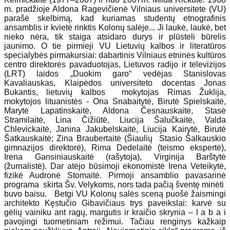
m. pradžioje Aldona Ragevičienė Vilniaus universitete (VU)
parašė skelbimą, kad kuriamas studentų etnografinis
ansamblis ir kvietė rinktis Kolonų salėje... Ji laukė, laukė, bet
nieko nėra, tik staiga atsidaro durys ir plūsteli būrelis
jaunimo. O tie pirmieji VU Lietuvių kalbos ir literatūros
specialybės pirmakursiai: dabartinis Vilniaus etninės kultūros
centro direktorės pavaduotojas, Lietuvos radijo ir televizijos
(LRT) laidos „Duokim garo“ vedėjas Stanislovas
Kavaliauskas, Klaipėdos universiteto docentas Jonas
Bukantis, lietuvių kalbos mokytojas Rimas Žuklija,
mokytojos lituanistės - Ona Snabaitytė, Birutė Spielskaitė,
Marytė Lapatinskaitė, Aldona Česnauskaitė, Stasė
Stramilaitė, Lina Čižiūtė, Liucija Šalučkaitė, Valda
Chlevickaitė, Janina Jakubelskaitė, Liucija Kairytė, Birutė
Šatkauskaitė; Zina Braubertaitė (Šiaulių Stasio Šalkauskio
gimnazijos direktorė), Rima Dedelaitė (teismo ekspertė),
Irena Gansiniauskaitė (rašytoja), Virginija Barštytė
(žurnalistė). Dar atėjo būsimoji ekonomistė Irena Veteikytė,
fizikė Audronė Stomaitė. Pirmoji ansamblio pavasarinė
programa skirta Šv. Velykoms, nors tada pačią šventę minėti
buvo baisu. Betgi VU Kolonų salės sceną puošė žaismingi
architekto Kęstučio Gibavičiaus trys paveikslai: karvė su
gėlių vainiku ant ragų, margutis ir kraičio skrynia – l a b a i
pavojingi tuometiniam režimui. Tačiau renginys kažkaip