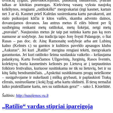
dviračių žygius, pasivaikščiojimus, plaukimą baidarėmis, įvairias
talkas ar kitokias pramogas. Kiekvieną vasarą vyksta naujokų
krikštynos, rengiami „ratiliokiški“ mergvakariai (irgi kasmet, kartais
net 3 ar 4). Kasmet prieš Kalėdas susirenkama kartu pavakaroti, ant
stalo puikuojasi kūčia ir kitos vaišės, skamba advento dainos,
dovanojamos dovanos. Jau antrus metus iš eilės būtent per šį
susibėgimą renkami metų ratiliokai, metų šokėjai, netgi metų
„pravalai“. Naujuosius metus jie taip pat sutinka kartu pas ką nors
namuose ar sodyboje. Jau tradicija tapo Jorę švęsti Palangoje, o štai
Rasas – pas doc. dr. Ainę Ramonaitę sodyboje arba ant Lubinų
kalno (Kelmės r.) su gamtos ir kultūros paveldo apsaugos klubu
„Aukuras“. Jei kuri „Ratilio“ mergina rengiasi tekėti, mergvakaris
garantuotas. Jei kuri ratilioko šeima susilaukia vaikelio – keliaujama
palankynų. Kartu švenčiamos Užgavėnių, Jurginių, Rasos šventės,
kolektyvą buria kasmetinės kelionės po Lietuvą ar į tarptautinius
folkloro festivalius, kuriuose susitinkama ne tik su lietuvių, bet ir su
kitų šalių bendraminčiais. „Apskritai susitikimams progų neieškome
– susigalvojame ir nukeliauti į mišką grybauti, ir paplaukioti Trakų
ežerais, susiruošiame į kokį žygį arba kartu slidinėti. Iš tiesų nemažai
laiko praleidžiame kartu, nes su ratiliokais gera!“ – sako I. Kisieliūtė.
Šaltinis:
http://naujienos.vu.lt
„Ratilio“ vardas stipriai įpareigoja