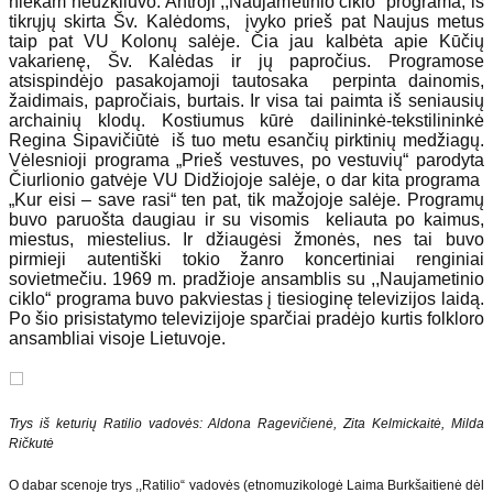
niekam neužkliuvo. Antroji ,,Naujametinio ciklo“ programa, iš
tikrųjų skirta Šv. Kalėdoms, įvyko prieš pat Naujus metus
taip pat VU Kolonų salėje. Čia jau kalbėta apie Kūčių
vakarienę, Šv. Kalėdas ir jų papročius. Programose
atsispindėjo pasakojamoji tautosaka perpinta dainomis,
žaidimais, papročiais, burtais. Ir visa tai paimta iš seniausių
archainių klodų. Kostiumus kūrė dailininkė­-tekstilininkė
Regina Sipavičiūtė iš tuo metu esančių pirktinių medžiagų.
Vėlesnioji programa „Prieš vestuves, po vestuvių“ parodyta
Čiurlionio gatvėje VU Didžiojoje salėje, o dar kita programa
„Kur eisi – save rasi“ ten pat, tik mažojoje salėje. Programų
buvo paruošta daugiau ir su visomis keliauta po kaimus,
miestus, miestelius. Ir džiaugėsi žmonės, nes tai buvo
pirmieji autentiški tokio žanro koncertiniai renginiai
sovietmečiu. 1969 m. pradžioje ansamblis su ,,Naujametinio
ciklo“ programa buvo pakviestas į tiesioginę televizijos laidą.
Po šio prisistatymo televizijoje sparčiai pradėjo kurtis folkloro
ansambliai visoje Lietuvoje.
Trys iš keturių Ratilio vadovės: Aldona Ragevičienė, Zita Kelmickaitė, Milda
Ričkutė
O dabar scenoje trys ,,Ratilio“ vadovės (etnomuzikologė Laima Burkšaitienė dėl