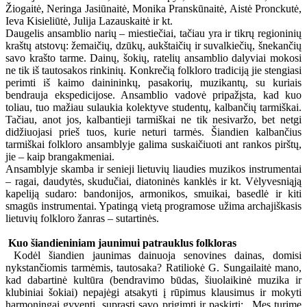
Žiogaitė, Neringa Jasiūnaitė, Monika Pranskūnaitė, Aistė Pronckutė,
Ieva Kisieliūtė, Julija Lazauskaitė ir kt.
Daugelis ansamblio narių – miestiečiai, tačiau yra ir tikrų regioninių
kraštų atstovų: žemaičių, dzūkų, aukštaičių ir suvalkiečių, šnekančių
savo krašto tarme. Dainų, šokių, ratelių ansamblio dalyviai mokosi
ne tik iš tautosakos rinkinių. Konkrečią folkloro tradiciją jie stengiasi
perimti iš kaimo dainininkų, pasakorių, muzikantų, su kuriais
bendrauja ekspedicijose. Ansamblio vadovė pripažįsta, kad kuo
toliau, tuo mažiau sulaukia kolektyve studentų, kalbančių tarmiškai.
Tačiau, anot jos, kalbantieji tarmiškai ne tik nesivaržo, bet netgi
didžiuojasi prieš tuos, kurie neturi tarmės. Šiandien kalbančius
tarmiškai folkloro ansamblyje galima suskaičiuoti ant rankos pirštų,
jie – kaip brangakmeniai.
Ansamblyje skamba ir senieji lietuvių liaudies muzikos instrumentai
– ragai, daudytės, skudučiai, diatoninės kanklės ir kt. Vėlyvesniąją
kapeliją sudaro: bandonijos, armonikos, smuikai, basedlė ir kiti
smagūs instrumentai. Ypatingą vietą programose užima archajiškasis
lietuvių folkloro žanras – sutartinės.
Kuo šiandieniniam jaunimui patrauklus folkloras
Kodėl šiandien jaunimas dainuoja senovines dainas, domisi
nykstančiomis tarmėmis, tautosaka? Ratiliokė G. Sungailaitė mano,
kad dabartinė kultūra (bendravimo būdas, šiuolaikinė muzika ir
klubiniai šokiai) nepajėgi atsakyti į rūpimus klausimus ir mokyti
harmoningai gyventi, suprasti savo prigimtį ir paskirtį: „Mes turime