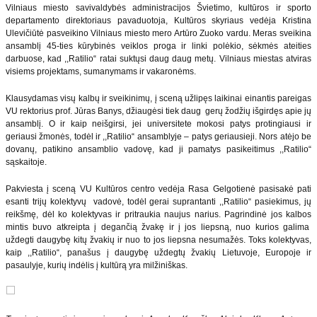
Vilniaus miesto savivaldybės administracijos Švietimo, kultūros ir sporto
departamento direktoriaus pavaduotoja, Kultūros skyriaus vedėja Kristina
Ulevičiūtė pasveikino Vilniaus miesto mero Artūro Zuoko vardu. Meras sveikina
ansamblį 45-ties kūrybinės veiklos proga ir linki polėkio, sėkmės ateities
darbuose, kad ,,Ratilio“ ratai suktųsi daug daug metų. Vilniaus miestas atviras
visiems projektams, sumanymams ir vakaronėms.
Klausydamas visų kalbų ir sveikinimų, į sceną užlipęs laikinai einantis pareigas
VU rektorius prof. Jūras Banys, džiaugėsi tiek daug gerų žodžių išgirdęs apie jų
ansamblį. O ir kaip neišgirsi, jei universitete mokosi patys protingiausi ir
geriausi žmonės, todėl ir ,,Ratilio“ ansamblyje – patys geriausieji. Nors atėjo be
dovanų, patikino ansamblio vadovę, kad ji pamatys pasikeitimus ,,Ratilio“
sąskaitoje.
Pakviesta į sceną VU Kultūros centro vedėja Rasa Gelgotienė pasisakė pati
esanti trijų kolektyvų vadovė, todėl gerai suprantanti ,,Ratilio“ pasiekimus, jų
reikšmę, dėl ko kolektyvas ir pritraukia naujus narius. Pagrindinė jos kalbos
mintis buvo atkreipta į degančią žvakę ir į jos liepsną, nuo kurios galima
uždegti daugybę kitų žvakių ir nuo to jos liepsna nesumažės. Toks kolektyvas,
kaip ,,Ratilio“, panašus į daugybę uždegtų žvakių Lietuvoje, Europoje ir
pasaulyje, kurių indėlis į kultūrą yra milžiniškas.