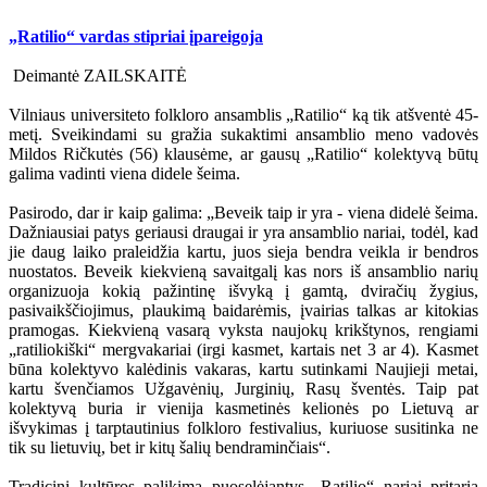
„Ratilio“ vardas stipriai įpareigoja
Deimantė ZAILSKAITĖ
Vilniaus universiteto folkloro ansamblis „Ratilio“ ką tik atšventė 45-
metį. Sveikindami su gražia sukaktimi ansamblio meno vadovės
Mildos Ričkutės (56) klausėme, ar gausų „Ratilio“ kolektyvą būtų
galima vadinti viena didele šeima.
Pasirodo, dar ir kaip galima: „Beveik taip ir yra - viena didelė šeima.
Dažniausiai patys geriausi draugai ir yra ansamblio nariai, todėl, kad
jie daug laiko praleidžia kartu, juos sieja bendra veikla ir bendros
nuostatos. Beveik kiekvieną savaitgalį kas nors iš ansamblio narių
organizuoja kokią pažintinę išvyką į gamtą, dviračių žygius,
pasivaikščiojimus, plaukimą baidarėmis, įvairias talkas ar kitokias
pramogas. Kiekvieną vasarą vyksta naujokų krikštynos, rengiami
„ratiliokiški“ mergvakariai (irgi kasmet, kartais net 3 ar 4). Kasmet
būna kolektyvo kalėdinis vakaras, kartu sutinkami Naujieji metai,
kartu švenčiamos Užgavėnių, Jurginių, Rasų šventės. Taip pat
kolektyvą buria ir vienija kasmetinės kelionės po Lietuvą ar
išvykimas į tarptautinius folkloro festivalius, kuriuose susitinka ne
tik su lietuvių, bet ir kitų šalių bendraminčiais“.
Tradicinį kultūros palikimą puoselėjantys „Ratilio“ nariai pritaria