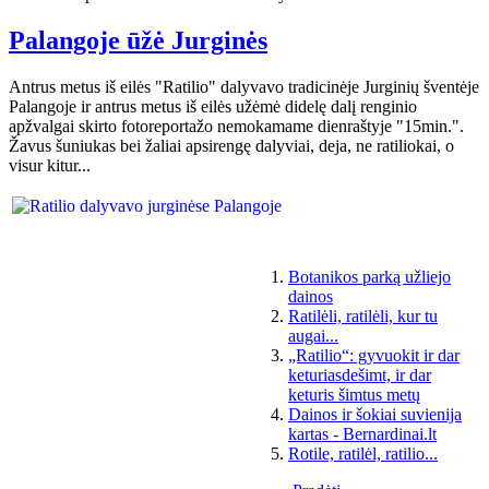
Palangoje ūžė Jurginės
Antrus metus iš eilės "Ratilio" dalyvavo tradicinėje Jurginių šventėje
Palangoje ir antrus metus iš eilės užėmė didelę dalį renginio
apžvalgai skirto fotoreportažo nemokamame dienraštyje "15min.".
Žavus šuniukas bei žaliai apsirengę dalyviai, deja, ne ratiliokai, o
visur kitur...
Botanikos parką užliejo
dainos
Ratilėli, ratilėli, kur tu
augai...
„Ratilio“: gyvuokit ir dar
keturiasdešimt, ir dar
keturis šimtus metų
Dainos ir šokiai suvienija
kartas - Bernardinai.lt
Rotile, ratilėl, ratilio...