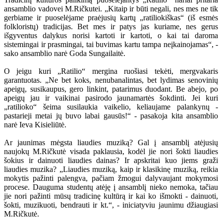
ansamblio vadovei M.Ričkutei. „Kitaip ir būti negali, nes mes ne tik
gerbiame ir puoselėjame praėjusių kartų „ratiliokiškas“ (iš esmės
folkloristų) tradicijas. Bet mes ir patys jas kuriame, nes gerus
išgyventus dalykus norisi kartoti ir kartoti, o kai tai daroma
sistemingai ir prasmingai, tai buvimas kartu tampa neįkainojamas“, -
sako ansamblio narė Goda Sungailaitė.
O jeigu kuri „Ratilio“ mergina ruošiasi tekėti, mergvakaris
garantuotas. „Ne bet koks, nenubanalintas, bet lydimas senovinių
apeigų, susikaupus, gero linkint, patarimus duodant. Be abejo, po
apeigų jau ir vaikinai pasirodo jaunamartės šokdinti. Jei kuri
„ratilioko“ šeima susilaukia vaikelio, keliaujame palankynų -
pastarieji metai jų buvo labai gausūs!“ - pasakoja kita ansamblio
narė Ieva Kisieliūtė.
Ar jaunimas mėgsta liaudies muziką? Gal į ansamblį atėjusių
naujokų M.Ričkutė visada paklausia, kodėl jie nori šokti liaudies
šokius ir dainuoti liaudies dainas? Ir apskritai kuo jiems graži
liaudies muzika? „Liaudies muziką, kaip ir klasikinę muziką, reikia
mokytis pažinti palengva, pačiam žmogui dalyvaujant mokymosi
procese. Dauguma studentų atėję į ansamblį nieko nemoka, tačiau
jie nori pažinti mūsų tradicinę kultūrą ir kai ko išmokti - dainuoti,
šokti, muzikuoti, bendrauti ir kt.“, - iniciatyviu jaunimu džiaugiasi
M.Ričkutė.