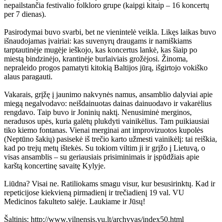
nepailstančia festivalio folkloro grupe (kaipgi kitaip – 16 koncertų
per 7 dienas).
Pasirodymai buvo svarbi, bet ne vienintelė veikla. Likęs laikas buvo
išnaudojamas įvairiai: kas suvenyrų draugams ir namiškiams
tarptautinėje mugėje ieškojo, kas koncertus lankė, kas šiaip po
miestą bindzinėjo, krantinėje burlaiviais grožėjosi. Žinoma,
nepraleido progos pamatyti kitokią Baltijos jūrą, išgirtojo vokiško
alaus paragauti.
Vakarais, grįžę į jaunimo nakvynės namus, ansamblio dalyviai apie
miegą negalvodavo: neišdainuotas dainas dainuodavo ir vakarėlius
rengdavo. Taip buvo ir Joninių naktį. Nenusiminė merginos,
neradusos upės, kuria galėtų plukdyti vainikėlius. Tam puikiausiai
tiko kiemo fontanas. Vienai merginai ant improvizuotos kupolės
(Neptūno šakių) pasisekė iš trečio karto užmesti vainikėlį: tai reiškia,
kad po trejų metų ištekės. Su tokiom viltim ji ir grįžo į Lietuvą, o
visas ansamblis – su geriausiais prisiminimais ir įspūdžiais apie
karštą koncertinę savaitę Kylyje.
Liūdna? Visai ne. Ratiliokams smagu visur, kur besusirinktų. Kad ir
repeticijose kiekvieną pirmadienį ir trečiadienį 19 val. VU
Medicinos fakulteto salėje. Laukiame ir Jūsų!
Šaltinis: http://www.vilnensis.vu.lt/archyvas/index50.html