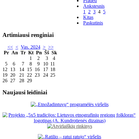
Pradėti
Ankstesnis
1
2
3
4
5
Kitas
Paskutinis
Artimiausi renginiai
<<
<
Vas. 2024
>
>>
Pr
An
Tr
Kt
Pn
Šš
Sk
1
2
3
4
5
6
7
8
9
10
11
12
13
14
15
16
17
18
19
20
21
22
23
24
25
26
27
28
29
Naujausi leidiniai