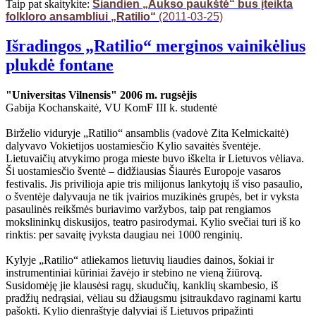
Taip pat skaitykite:
Šiandien „Aukso paukštė“ bus įteikta
folkloro ansambliui „Ratilio“
(2011-03-25)
Išradingos „Ratilio“ merginos vainikėlius
plukdė fontane
"Universitas Vilnensis" 2006 m. rugsėjis
Gabija Kochanskaitė, VU KomF III k. studentė
Birželio viduryje „Ratilio“ ansamblis (vadovė Zita Kelmickaitė)
dalyvavo Vokietijos uostamiesčio Kylio savaitės šventėje.
Lietuvaičių atvykimo proga mieste buvo iškelta ir Lietuvos vėliava.
Ši uostamiesčio šventė – didžiausias Šiaurės Europoje vasaros
festivalis. Jis privilioja apie tris milijonus lankytojų iš viso pasaulio,
o šventėje dalyvauja ne tik įvairios muzikinės grupės, bet ir vyksta
pasaulinės reikšmės buriavimo varžybos, taip pat rengiamos
mokslininkų diskusijos, teatro pasirodymai. Kylio svečiai turi iš ko
rinktis: per savaitę įvyksta daugiau nei 1000 renginių.
Kylyje „Ratilio“ atliekamos lietuvių liaudies dainos, šokiai ir
instrumentiniai kūriniai žavėjo ir stebino ne vieną žiūrovą.
Susidomėję jie klausėsi ragų, skudučių, kanklių skambesio, iš
pradžių nedrąsiai, vėliau su džiaugsmu įsitraukdavo raginami kartu
pašokti. Kylio dienraštyje dalyviai iš Lietuvos pripažinti