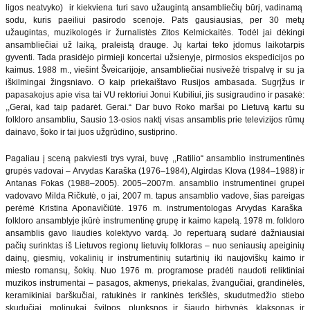
ligos neatvyko) ir kiekviena turi savo užaugintą ansambliečių būrį, vadinamą
sodu, kuris paeiliui pasirodo scenoje. Pats gausiausias, per 30 metų
užaugintas, muzikologės ir žurnalistės Zitos Kelmickaitės. Todėl jai dėkingi
ansambliečiai už laiką, praleistą drauge. Jų kartai teko įdomus laikotarpis
gyventi. Tada prasidėjo pirmieji koncertai užsienyje, pirmosios ekspedicijos po
kaimus. 1988 m., viešint Šveicarijoje, ansambliečiai nusivežė trispalvę ir su ja
iškilmingai žingsniavo. O kaip priekaištavo Rusijos ambasada. Sugrįžus ir
papasakojus apie visa tai VU rektoriui Jonui Kubiliui, jis susigraudino ir pasakė:
,,Gerai, kad taip padarėt. Gerai.“ Dar buvo Roko maršai po Lietuvą kartu su
folkloro ansambliu, Sausio 13-osios naktį visas ansamblis prie televizijos rūmų
dainavo, šoko ir tai juos užgrūdino, sustiprino.
Pagaliau į sceną pakviesti trys vyrai, buvę ,,Ratilio“ ansamblio instrumentinės
grupės vadovai – Arvydas Karaška (1976–1984), Algirdas Klova (1984–1988) ir
Antanas Fokas (1988–2005). 2005–2007m. ansamblio instrumentinei grupei
vadovavo Milda Ričkutė, o jai, 2007 m. tapus ansamblio vadove, šias pareigas
perėmė Kristina Aponavičiūtė. 1976 m. instrumentologas Arvydas Karaška
folkloro ansamblyje įkūrė instrumentinę grupę ir kaimo kapelą. 1978 m. folkloro
ansamblis gavo liaudies kolektyvo vardą. Jo repertuarą sudarė dažniausiai
pačių surinktas iš Lietuvos regionų lietuvių folkloras – nuo seniausių apeiginių
dainų, giesmių, vokalinių ir instrumentinių sutartinių iki naujoviškų kaimo ir
miesto romansų, šokių. Nuo 1976 m. programose pradėti naudoti reliktiniai
muzikos instrumentai – pasagos, akmenys, priekalas, žvangučiai, grandinėlės,
keramikiniai barškučiai, ratukinės ir rankinės terkšlės, skudutmedžio stiebo
skudučiai, molinukai, švilpos, plunksnos ir šiaudo birbynės, klaksonas ir