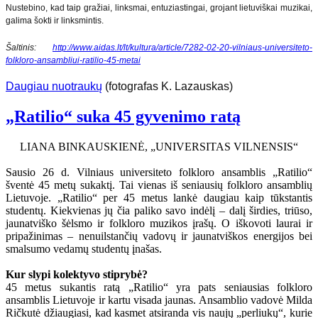
Nustebino, kad taip gražiai, linksmai, entuziastingai, grojant lietuviškai muzikai,
galima šokti ir linksmintis.
Šaltinis:
http://www.aidas.lt/lt/kultura/article/7282-02-20-vilniaus-universiteto-
folkloro-ansambliui-ratilio-45-metai
Daugiau nuotraukų
(fotografas K. Lazauskas)
„Ratilio“ suka 45 gyvenimo ratą
LIANA BINKAUSKIENĖ, „UNIVERSITAS VILNENSIS“
Sausio 26 d. Vilniaus universiteto folkloro ansamblis „Ratilio“
šventė 45 metų sukaktį. Tai vienas iš seniausių folkloro ansamblių
Lietuvoje. „Ratilio“ per 45 metus lankė daugiau kaip tūkstantis
studentų. Kiekvienas jų čia paliko savo indėlį – dalį širdies, triūso,
jaunatviško šėlsmo ir folkloro muzikos įrašų. O iškovoti laurai ir
pripažinimas – nenuilstančių vadovų ir jaunatviškos energijos bei
smalsumo vedamų studentų įnašas.
Kur slypi kolektyvo stiprybė?
45 metus sukantis ratą „Ratilio“ yra pats seniausias folkloro
ansamblis Lietuvoje ir kartu visada jaunas. Ansamblio vadovė Milda
Ričkutė džiaugiasi, kad kasmet atsiranda vis naujų „perliukų“, kurie