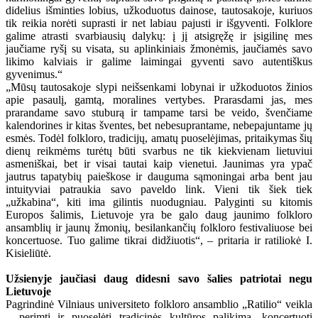
didelius išminties lobius, užkoduotus dainose, tautosakoje, kuriuos
tik reikia norėti suprasti ir net labiau pajusti ir išgyventi. Folklore
galime atrasti svarbiausių dalykų: į jį atsigręžę ir įsigilinę mes
jaučiame ryšį su visata, su aplinkiniais žmonėmis, jaučiamės savo
likimo kalviais ir galime laimingai gyventi savo autentiškus
gyvenimus.“
„Mūsų tautosakoje slypi neišsenkami lobynai ir užkoduotos žinios
apie pasaulį, gamtą, moralines vertybes. Prarasdami jas, mes
prarandame savo stuburą ir tampame tarsi be veido, švenčiame
kalendorines ir kitas šventes, bet nebesuprantame, nebepajuntame jų
esmės. Todėl folkloro, tradicijų, amatų puoselėjimas, pritaikymas šių
dienų reikmėms turėtų būti svarbus ne tik kiekvienam lietuviui
asmeniškai, bet ir visai tautai kaip vienetui. Jaunimas yra ypač
jautrus tapatybių paieškose ir dauguma sąmoningai arba bent jau
intuityviai patraukia savo paveldo link. Vieni tik šiek tiek
„užkabina“, kiti ima gilintis nuodugniau. Palyginti su kitomis
Europos šalimis, Lietuvoje yra be galo daug jaunimo folkloro
ansamblių ir jaunų žmonių, besilankančių folkloro festivaliuose bei
koncertuose. Tuo galime tikrai didžiuotis“, – pritaria ir ratiliokė I.
Kisieliūtė.
Užsienyje jaučiasi daug didesni savo šalies patriotai negu
Lietuvoje
Pagrindinė Vilniaus universiteto folkloro ansamblio „Ratilio“ veikla
– perimti ir puoselėti tradicinės kultūros palikimą, koncertuoti