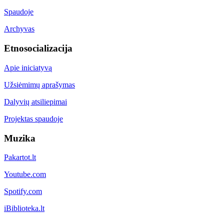
Spaudoje
Archyvas
Etnosocializacija
Apie iniciatyvą
Užsiėmimų aprašymas
Dalyvių atsiliepimai
Projektas spaudoje
Muzika
Pakartot.lt
Youtube.com
Spotify.com
iBiblioteka.lt