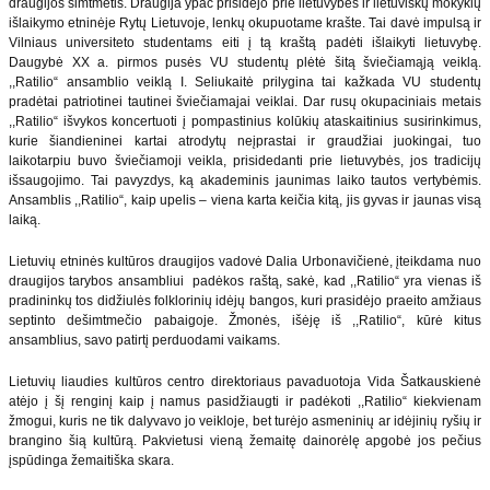
draugijos šimtmetis. Draugija ypač prisidėjo prie lietuvybės ir lietuviškų mokyklų
išlaikymo etninėje Rytų Lietuvoje, lenkų okupuotame krašte. Tai davė impulsą ir
Vilniaus universiteto studentams eiti į tą kraštą padėti išlaikyti lietuvybę.
Daugybė XX a. pirmos pusės VU studentų plėtė šitą šviečiamąją veiklą.
,,Ratilio“ ansamblio veiklą I. Seliukaitė prilygina tai kažkada VU studentų
pradėtai patriotinei tautinei šviečiamajai veiklai. Dar rusų okupaciniais metais
,,Ratilio“ išvykos koncertuoti į pompastinius kolūkių ataskaitinius susirinkimus,
kurie šiandieninei kartai atrodytų neįprastai ir graudžiai juokingai, tuo
laikotarpiu buvo šviečiamoji veikla, prisidedanti prie lietuvybės, jos tradicijų
išsaugojimo. Tai pavyzdys, ką akademinis jaunimas laiko tautos vertybėmis.
Ansamblis ,,Ratilio“, kaip upelis – viena karta keičia kitą, jis gyvas ir jaunas visą
laiką.
Lietuvių etninės kultūros draugijos vadovė Dalia Urbonavičienė, įteikdama nuo
draugijos tarybos ansambliui padėkos raštą, sakė, kad ,,Ratilio“ yra vienas iš
pradininkų tos didžiulės folklorinių idėjų bangos, kuri prasidėjo praeito amžiaus
septinto dešimtmečio pabaigoje. Žmonės, išėję iš ,,Ratilio“, kūrė kitus
ansamblius, savo patirtį perduodami vaikams.
Lietuvių liaudies kultūros centro direktoriaus pavaduotoja Vida Šatkauskienė
atėjo į šį renginį kaip į namus pasidžiaugti ir padėkoti ,,Ratilio“ kiekvienam
žmogui, kuris ne tik dalyvavo jo veikloje, bet turėjo asmeninių ar idėjinių ryšių ir
brangino šią kultūrą. Pakvietusi vieną žemaitę dainorėlę apgobė jos pečius
įspūdinga žemaitiška skara.