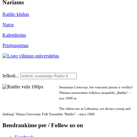
Nariams
Ratilio klubas
Natos
Kalendorius
Prisijungimas
Ieškoti...
Seniausias Lietuvoje, bet visuomet jaunas ir veržlus!
Vilniaus universiteto folkloro ansamblis „Ratilio“ –
nuo 1968 m.
The oldest one in Lithuania, yet always young and
dashing! Vilnius University Folk Ensemble "Ratilio" – since 1968.
Bendraukime per / Follow us on