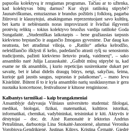
papuošia kolektyvą ir rengiamas programas. Tačiau ar to užtenka,
kad kolektyvas būtų darnus? Kur slypi ratiliokų stiprybė?
Jaunatviškumas, entuziazmas ir brandus požiūris į folklorą, pagarba
žiūrovui ir klausytojui, atsakingumas reprezentuojant savo kultūrą,
bet kartu ir neblėstantis noras improvizuoti ir šviežiai išgyventi
protėvių reliktą – tokius kolektyvo bruožus vardija ratiliokė Goda
Sungailaitė. „Studentiškas laikotarpis – bene gražiausias tarpsnis
kiekvieno bręstančio ir augančio žmogaus gyvenime. Dar daug kas
neatrasta, bet atradimai vilioja, o „Ratilio“ atlieka kelrodžio,
neleidžiančio išklysti iš kelio, padedančio atrasti ryšį su senosiomis
tradicijomis, pažinti kiekvieno lietuvio pradą, vaidmenį“, – sako
ansamblio narė Julija Lazauskaitė. „Galbūt mūsų stiprybė ta, kad
esame ne tik ansamblis, į kurio repeticijas susirenkame dukart per
savaitę, bet ir labai didelis draugų būrys, netgi, sakyčiau, šeima,
kurioje gali jaustis saugus, suprastas ir palaikomas“, – mano Ieva
Kisieliūtė. Būtent iš to ir kyla ansamblio narių susiklausymas ir gera
nuotaika koncertuose, festivaliuose ir kituose renginiuose.
Kalbantys tarmiškai – kaip brangakmeniai
Ansamblyje dalyvauja Vilniaus universiteto studentai: filologai,
medikai, biologai, fizikai, matematikai, kultūros istorikai,
informatikai, chemikai, vadybininkai, teisininkai ir kiti. Aktyvūs ir
dėstytojai – doc. dr. Ainė Ramonaitė ir lektorius Andrius
Petrašiūnas, darbuotoja Lina Stokaitė-Janonienė, alumnai Veronika
Vorobjova-Gendrikienė, Justinas Kilpys, Kristina Černaitė, Giedrė