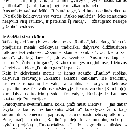
buvusių narių ir jų vaikų ansamblis „Virvytė“, vyresniosios kartos
„ratiliokai“ ir įvairių kartų jungtinė muzikantų kapela.
Ansamblio vadovė Milda Ričkutė teigė, kad būta neeilinės dienos.
„Ne tik šis kolektyvas yra vertas „Aukso paukštės“. Mes stengiamės
neapvilti visų ratiliokų ir pateisinti šį vardą“, – džiaugsmo neslėpė
„Ratilio“ vadovė.
Ir žodžiai virsta kūnu
Veiksnių, dėl kurių buvo apdovanotas „Ratilio“, labai daug. Vien tik
praėjusiais metais kolektyvas tradiciškai dalyvavo didžiausiuose
folkloro festivaliuose: „Skamba skamba kankliai“, „O kieno žali
sodai“, „Parbėg laivelis“, „Jorės šventėje“. Ansamblis taip pat
pasirodė „Žolynų turgaus“, Kaziuko mugės renginiuose, Lietuvos
televizijos laidoje „Duokim garo“ ir panašiai.
Kaip ir kiekvienais metais, ir šiemet gegužę „Ratilio“ ruošiasi
dalyvauti festivalyje „Skamba skamba kankliai“. Be tradicinių
Lietuvoje rengiamų festivalių, ansamblis pasirodys ir keliuose
tarptautiniuose festivaliuose užsienyje: Petrozavodske (Karelijoje),
kur dalyvaus tradicinių šokių festivalyje, Rusijoje ir Bretanės
pusiasalyje Prancūzijoje.
„Parodysime svetimšaliams, kokia graži mūsų Lietuva“, – jau dabar
išvykų laukiantis nesulaukiantis „Ratilio“ kolektyvas žino, kaip
sudominti užsieniečius – paprastu, tačiau neprastu lietuvių folkloru.
Beje, praėjusį rudenį „Ratilio“ pradėjo ir visuomeninę veiklą –
vykdo projektą „Etnosocializacija“. Jo pagrindinis tikslas -