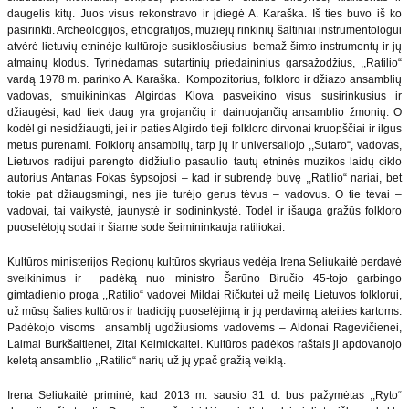
daugelis kitų. Juos visus rekonstravo ir įdiegė A. Karaška. Iš ties buvo iš ko
pasirinkti. Archeologijos, etnografijos, muziejų rinkinių šaltiniai instrumentologui
atvėrė lietuvių etninėje kultūroje susiklosčiusius bemaž šimto instrumentų ir jų
atmainų klodus. Tyrinėdamas sutartinių priedaininius garsažodžius, ,,Ratilio“
vardą 1978 m. parinko A. Karaška. Kompozitorius, folkloro ir džiazo ansamblių
vadovas, smuikininkas Algirdas Klova pasveikino visus susirinkusius ir
džiaugėsi, kad tiek daug yra grojančių ir dainuojančių ansamblio žmonių. O
kodėl gi nesidžiaugti, jei ir paties Algirdo tieji folkloro dirvonai kruopščiai ir ilgus
metus purenami. Folklorų ansamblių, tarp jų ir universaliojo ,,Sutaro“, vadovas,
Lietuvos radijui parengto didžiulio pasaulio tautų etninės muzikos laidų ciklo
autorius Antanas Fokas šypsojosi – kad ir subrendę buvę ,,Ratilio“ nariai, bet
tokie pat džiaugsmingi, nes jie turėjo gerus tėvus – vadovus. O tie tėvai –
vadovai, tai vaikystė, jaunystė ir sodininkystė. Todėl ir išauga gražūs folkloro
puoselėtojų sodai ir šiame sode šeimininkauja ratiliokai.
Kultūros ministerijos Regionų kultūros skyriaus vedėja Irena Seliukaitė perdavė
sveikinimus ir padėką nuo ministro Šarūno Biručio 45-tojo garbingo
gimtadienio proga ,,Ratilio“ vadovei Mildai Ričkutei už meilę Lietuvos folklorui,
už mūsų šalies kultūros ir tradicijų puoselėjimą ir jų perdavimą ateities kartoms.
Padėkojo visoms ansamblį ugdžiusioms vadovėms – Aldonai Ragevičienei,
Laimai Burkšaitienei, Zitai Kelmickaitei. Kultūros padėkos raštais ji apdovanojo
keletą ansamblio ,,Ratilio“ narių už jų ypač gražią veiklą.
Irena Seliukaitė priminė, kad 2013 m. sausio 31 d. bus pažymėtas ,,Ryto“