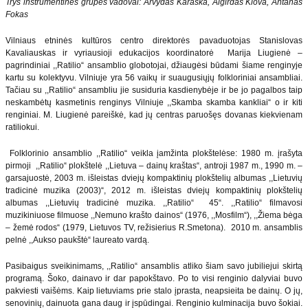
Trys instrumentinės grupės vadovai: Arvydas Karaška, Algirdas Klova, Antanas
Fokas
Vilniaus etninės kultūros centro direktorės pavaduotojas Stanislovas
Kavaliauskas ir vyriausioji edukacijos koordinatorė Marija Liugienė –
pagrindiniai ,,Ratilio“ ansamblio globotojai, džiaugėsi būdami šiame renginyje
kartu su kolektyvu. Vilniuje yra 56 vaikų ir suaugusiųjų folkloriniai ansambliai.
Tačiau su ,,Ratilio“ ansambliu jie susiduria kasdienybėje ir be jo pagalbos taip
neskambėtų kasmetinis renginys Vilniuje ,,Skamba skamba kankliai“ o ir kiti
renginiai. M. Liugienė pareiškė, kad jų centras paruošęs dovanas kiekvienam
ratiliokui.
Folklorinio ansamblio ,,Ratilio“ veikla įamžinta plokštelėse: 1980 m. įrašyta
pirmoji ,,Ratilio“ plokštelė ,,Lietuva – dainų kraštas“, antroji 1987 m., 1990 m. –
garsajuostė, 2003 m. išleistas dviejų kompaktinių plokštelių albumas ,,Lietuvių
tradicinė muzika (2003)“, 2012 m. išleistas dviejų kompaktinių plokštelių
albumas ,,Lietuvių tradicinė muzika. ,,Ratilio“ 45“. ,,Ratilio“ filmavosi
muzikiniuose filmuose ,,Nemuno krašto dainos“ (1976, ,,Mosfilm“), ,,Žiema bėga
– žemė rodos“ (1979, Lietuvos TV, režisierius R.Smetona). 2010 m. ansamblis
pelnė ,,Aukso paukštė“ laureato vardą.
Pasibaigus sveikinimams, ,,Ratilio“ ansamblis atliko šiam savo jubiliejui skirtą
programą. Šoko, dainavo ir dar papokštavo. Po to visi renginio dalyviai buvo
pakviesti vaišėms. Kaip lietuviams prie stalo įprasta, neapsieita be dainų. O jų,
senovinių, dainuota gana daug ir įspūdingai. Renginio kulminacija buvo šokiai.