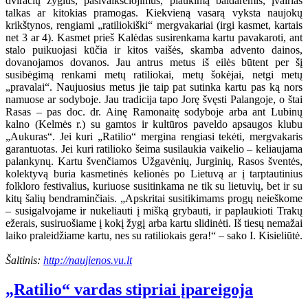
dviračių žygius, pasivaikščiojimus, plaukimą baidarėmis, įvairias
talkas ar kitokias pramogas. Kiekvieną vasarą vyksta naujokų
krikštynos, rengiami „ratiliokiški“ mergvakariai (irgi kasmet, kartais
net 3 ar 4). Kasmet prieš Kalėdas susirenkama kartu pavakaroti, ant
stalo puikuojasi kūčia ir kitos vaišės, skamba advento dainos,
dovanojamos dovanos. Jau antrus metus iš eilės būtent per šį
susibėgimą renkami metų ratiliokai, metų šokėjai, netgi metų
„pravalai“. Naujuosius metus jie taip pat sutinka kartu pas ką nors
namuose ar sodyboje. Jau tradicija tapo Jorę švęsti Palangoje, o štai
Rasas – pas doc. dr. Ainę Ramonaitę sodyboje arba ant Lubinų
kalno (Kelmės r.) su gamtos ir kultūros paveldo apsaugos klubu
„Aukuras“. Jei kuri „Ratilio“ mergina rengiasi tekėti, mergvakaris
garantuotas. Jei kuri ratilioko šeima susilaukia vaikelio – keliaujama
palankynų. Kartu švenčiamos Užgavėnių, Jurginių, Rasos šventės,
kolektyvą buria kasmetinės kelionės po Lietuvą ar į tarptautinius
folkloro festivalius, kuriuose susitinkama ne tik su lietuvių, bet ir su
kitų šalių bendraminčiais. „Apskritai susitikimams progų neieškome
– susigalvojame ir nukeliauti į mišką grybauti, ir paplaukioti Trakų
ežerais, susiruošiame į kokį žygį arba kartu slidinėti. Iš tiesų nemažai
laiko praleidžiame kartu, nes su ratiliokais gera!“ – sako I. Kisieliūtė.
Šaltinis:
http://naujienos.vu.lt
„Ratilio“ vardas stipriai įpareigoja