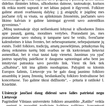
didelius išminties lobius, užkoduotus dainose, tautosakoje, kuriuos
tik reikia norėti suprasti ir net labiau pajusti ir išgyventi. Folklore
galime atrasti svarbiausių dalykų: į jį atsigręžę ir įsigilinę mes
jaučiame ryšį su visata, su aplinkiniais žmonėmis, jaučiamės savo
likimo kalviais ir galime laimingai gyventi savo autentiškus
gyvenimus.“
„Mūsų tautosakoje slypi neišsenkami lobynai ir užkoduotos žinios
apie pasaulį, gamtą, moralines vertybes. Prarasdami jas, mes
prarandame savo stuburą ir tampame tarsi be veido, švenčiame
kalendorines ir kitas šventes, bet nebesuprantame, nebepajuntame jų
esmės. Todėl folkloro, tradicijų, amatų puoselėjimas, pritaikymas šių
dienų reikmėms turėtų būti svarbus ne tik kiekvienam lietuviui
asmeniškai, bet ir visai tautai kaip vienetui. Jaunimas yra ypač
jautrus tapatybių paieškose ir dauguma sąmoningai arba bent jau
intuityviai patraukia savo paveldo link. Vieni tik šiek tiek
„užkabina“, kiti ima gilintis nuodugniau. Palyginti su kitomis
Europos šalimis, Lietuvoje yra be galo daug jaunimo folkloro
ansamblių ir jaunų žmonių, besilankančių folkloro festivaliuose bei
koncertuose. Tuo galime tikrai didžiuotis“, – pritaria ir ratiliokė I.
Kisieliūtė.
Užsienyje jaučiasi daug didesni savo šalies patriotai negu
Lietuvoje
Pagrindinė Vilniaus universiteto folkloro ansamblio „Ratilio“ veikla
– perimti ir puoselėti tradicinės kultūros palikimą, koncertuoti