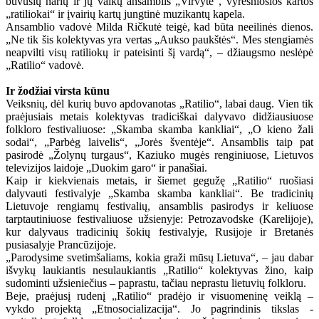
buvusių narių ir jų vaikų ansamblis „Virvytė“, vyresniosios kartos
„ratiliokai“ ir įvairių kartų jungtinė muzikantų kapela.
Ansamblio vadovė Milda Ričkutė teigė, kad būta neeilinės dienos.
„Ne tik šis kolektyvas yra vertas „Aukso paukštės“. Mes stengiamės
neapvilti visų ratiliokų ir pateisinti šį vardą“, – džiaugsmo neslėpė
„Ratilio“ vadovė.
Ir žodžiai virsta kūnu
Veiksnių, dėl kurių buvo apdovanotas „Ratilio“, labai daug. Vien tik
praėjusiais metais kolektyvas tradiciškai dalyvavo didžiausiuose
folkloro festivaliuose: „Skamba skamba kankliai“, „O kieno žali
sodai“, „Parbėg laivelis“, „Jorės šventėje“. Ansamblis taip pat
pasirodė „Žolynų turgaus“, Kaziuko mugės renginiuose, Lietuvos
televizijos laidoje „Duokim garo“ ir panašiai.
Kaip ir kiekvienais metais, ir šiemet gegužę „Ratilio“ ruošiasi
dalyvauti festivalyje „Skamba skamba kankliai“. Be tradicinių
Lietuvoje rengiamų festivalių, ansamblis pasirodys ir keliuose
tarptautiniuose festivaliuose užsienyje: Petrozavodske (Karelijoje),
kur dalyvaus tradicinių šokių festivalyje, Rusijoje ir Bretanės
pusiasalyje Prancūzijoje.
„Parodysime svetimšaliams, kokia graži mūsų Lietuva“, – jau dabar
išvykų laukiantis nesulaukiantis „Ratilio“ kolektyvas žino, kaip
sudominti užsieniečius – paprastu, tačiau neprastu lietuvių folkloru.
Beje, praėjusį rudenį „Ratilio“ pradėjo ir visuomeninę veiklą –
vykdo projektą „Etnosocializacija“. Jo pagrindinis tikslas -