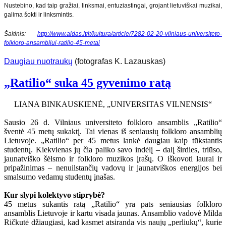
Nustebino, kad taip gražiai, linksmai, entuziastingai, grojant lietuviškai muzikai,
galima šokti ir linksmintis.
Šaltinis:
http://www.aidas.lt/lt/kultura/article/7282-02-20-vilniaus-universiteto-
folkloro-ansambliui-ratilio-45-metai
Daugiau nuotraukų
(fotografas K. Lazauskas)
„Ratilio“ suka 45 gyvenimo ratą
LIANA BINKAUSKIENĖ, „UNIVERSITAS VILNENSIS“
Sausio 26 d. Vilniaus universiteto folkloro ansamblis „Ratilio“
šventė 45 metų sukaktį. Tai vienas iš seniausių folkloro ansamblių
Lietuvoje. „Ratilio“ per 45 metus lankė daugiau kaip tūkstantis
studentų. Kiekvienas jų čia paliko savo indėlį – dalį širdies, triūso,
jaunatviško šėlsmo ir folkloro muzikos įrašų. O iškovoti laurai ir
pripažinimas – nenuilstančių vadovų ir jaunatviškos energijos bei
smalsumo vedamų studentų įnašas.
Kur slypi kolektyvo stiprybė?
45 metus sukantis ratą „Ratilio“ yra pats seniausias folkloro
ansamblis Lietuvoje ir kartu visada jaunas. Ansamblio vadovė Milda
Ričkutė džiaugiasi, kad kasmet atsiranda vis naujų „perliukų“, kurie