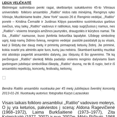
LIDIJA VELIČKAITĖ
Iškilmingai sutrimitavo penki ragai, skelbiantys sukaktuvinio 45-to Vilniaus
universiteto folkloro ansamblio ,,Ratilio“ rėdos rato minėjimą. Renginys vyko
Vilniuje, Muzikiniame teatre ,,New York“ sausio 26 d. Renginio vedėjai, ,,Ratilio“
porelė – Kristina Černaitė ir Justinas Kilpys pasveikino susirinkusius garbius
svečius, visų laikų ,,Ratilio“ vadovus ir ratiliokus, kaip sugrįžusius į namus, nes
,,Ratilio“– visiems brangūs amžinos jaunystės, draugystės ir kūrybos namai. Tik
čia, ,,Ratilio“ namuose, buvo įtvirtinta lietuviška tapatybė. Uždegę simbolinę
ugnį, kaip namų židinio šviesą, renginio vedėjai pasiūlė pasidalyti ją su visais,
kad ji šildytų dar daug metų ir primintų pirmapradį lietuvių židinį. Jie priminė,
kokia svarbi yra atmintis apie tuos, kurių jau nebėra. Skambant kanklių muzikai
visi atsistojo pagerbti ansamblio dalyvių, jau išėjusių iš šio gyvenimo. Tik ką
peržengusi ,,Ratilio“ slenkstį Milda padalijo visiems renginio dalyviams šiam
garbingam jubiliejui simboliškai iškeptą ,,Ratilio“ duoną, ne tik iš rugio, bet ir iš
ansamblio repeticijų, koncertų, festivalių, kelionių.
Bendra Ratilio ansamblio nuotrauka per 45 metų jubiliejaus šventinį koncertą
2013-01-26. Nuotraukų autorius: fotografas Kazys Lazauskas
Visais laikais folkloro ansambliui ,,Ratilio“ vadovavo moterys.
O jų yra keturios, pakviestos į sceną: Aldona Ragevičienė
(1968–1972), Laima Burkšaitienė (1973–1977), Zita
Kelmickaitė (1977–2007) ir nuo 2007m. Milda Ričkutė. 1968