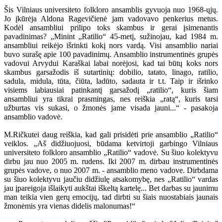
Šis Vilniaus universiteto folkloro ansamblis gyvuoja nuo 1968-ųjų.
Jo įkūrėja Aldona Ragevičienė jam vadovavo penkerius metus.
Kodėl ansambliui prilipo toks skambus ir gerai įsimenantis
pavadinimas? „Minint „Ratilio“ 45-metį, sužinojau, kad 1984 m.
ansambliui reikėjo išrinkti kokį nors vardą. Visi ansamblio nariai
buvo surašę apie 100 pavadinimų. Ansamblio instrumentinės grupės
vadovui Arvydui Karaškai labai norėjosi, kad tai būtų koks nors
skambus garsažodis iš sutartinių: dobilio, tatato, linago, ratilio,
sadula, midula, tūta, čiūta, ladūto, sadauta ir t.t. Taip ir išrinko
visiems labiausiai patinkantį garsažodį „ratilio“, kuris šiam
ansambliui yra tikrai prasmingas, nes reiškia „ratą“, kuris tarsi
užburtas vis sukasi, o žmonės jame visada jauni...“ - pasakoja
ansamblio vadovė.
M.Ričkutei daug reiškia, kad gali prisidėti prie ansamblio „Ratilio“
veiklos. „Aš didžiuojuosi, būdama ketvirtoji garbingo Vilniaus
universiteto folkloro ansamblio „Ratilio“ vadovė. Su šiuo kolektyvu
dirbu jau nuo 2005 m. rudens. Iki 2007 m. dirbau instrumentinės
grupės vadove, o nuo 2007 m. - ansamblio meno vadove. Dirbdama
su šiuo kolektyvu jaučiu didžiulę atsakomybę, nes „Ratilio“ vardas
jau įpareigoja išlaikyti aukštai iškeltą kartelę... Bet darbas su jaunimu
man teikia vien gerų emocijų, tad dirbti su šiais nuostabiais jaunais
žmonėmis yra vienas didelis malonumas!“