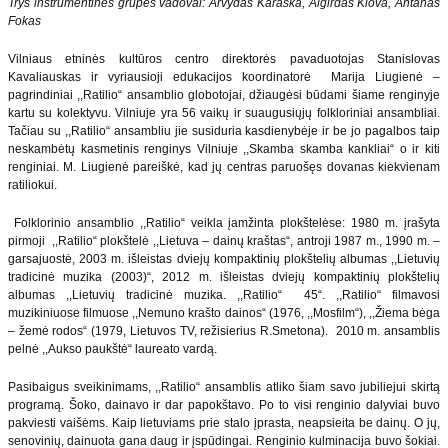
Trys instrumentinės grupės vadovai: Arvydas Karaška, Algirdas Klova, Antanas
Fokas
Vilniaus etninės kultūros centro direktorės pavaduotojas Stanislovas
Kavaliauskas ir vyriausioji edukacijos koordinatorė Marija Liugienė –
pagrindiniai ,,Ratilio“ ansamblio globotojai, džiaugėsi būdami šiame renginyje
kartu su kolektyvu. Vilniuje yra 56 vaikų ir suaugusiųjų folkloriniai ansambliai.
Tačiau su ,,Ratilio“ ansambliu jie susiduria kasdienybėje ir be jo pagalbos taip
neskambėtų kasmetinis renginys Vilniuje ,,Skamba skamba kankliai“ o ir kiti
renginiai. M. Liugienė pareiškė, kad jų centras paruošęs dovanas kiekvienam
ratiliokui.
Folklorinio ansamblio ,,Ratilio“ veikla įamžinta plokštelėse: 1980 m. įrašyta
pirmoji ,,Ratilio“ plokštelė ,,Lietuva – dainų kraštas“, antroji 1987 m., 1990 m. –
garsajuostė, 2003 m. išleistas dviejų kompaktinių plokštelių albumas ,,Lietuvių
tradicinė muzika (2003)“, 2012 m. išleistas dviejų kompaktinių plokštelių
albumas ,,Lietuvių tradicinė muzika. ,,Ratilio“ 45“. ,,Ratilio“ filmavosi
muzikiniuose filmuose ,,Nemuno krašto dainos“ (1976, ,,Mosfilm“), ,,Žiema bėga
– žemė rodos“ (1979, Lietuvos TV, režisierius R.Smetona). 2010 m. ansamblis
pelnė ,,Aukso paukštė“ laureato vardą.
Pasibaigus sveikinimams, ,,Ratilio“ ansamblis atliko šiam savo jubiliejui skirtą
programą. Šoko, dainavo ir dar papokštavo. Po to visi renginio dalyviai buvo
pakviesti vaišėms. Kaip lietuviams prie stalo įprasta, neapsieita be dainų. O jų,
senovinių, dainuota gana daug ir įspūdingai. Renginio kulminacija buvo šokiai.