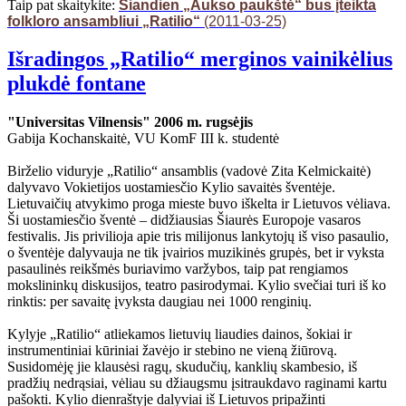
Taip pat skaitykite:
Šiandien „Aukso paukštė“ bus įteikta
folkloro ansambliui „Ratilio“
(2011-03-25)
Išradingos „Ratilio“ merginos vainikėlius
plukdė fontane
"Universitas Vilnensis" 2006 m. rugsėjis
Gabija Kochanskaitė, VU KomF III k. studentė
Birželio viduryje „Ratilio“ ansamblis (vadovė Zita Kelmickaitė)
dalyvavo Vokietijos uostamiesčio Kylio savaitės šventėje.
Lietuvaičių atvykimo proga mieste buvo iškelta ir Lietuvos vėliava.
Ši uostamiesčio šventė – didžiausias Šiaurės Europoje vasaros
festivalis. Jis privilioja apie tris milijonus lankytojų iš viso pasaulio,
o šventėje dalyvauja ne tik įvairios muzikinės grupės, bet ir vyksta
pasaulinės reikšmės buriavimo varžybos, taip pat rengiamos
mokslininkų diskusijos, teatro pasirodymai. Kylio svečiai turi iš ko
rinktis: per savaitę įvyksta daugiau nei 1000 renginių.
Kylyje „Ratilio“ atliekamos lietuvių liaudies dainos, šokiai ir
instrumentiniai kūriniai žavėjo ir stebino ne vieną žiūrovą.
Susidomėję jie klausėsi ragų, skudučių, kanklių skambesio, iš
pradžių nedrąsiai, vėliau su džiaugsmu įsitraukdavo raginami kartu
pašokti. Kylio dienraštyje dalyviai iš Lietuvos pripažinti