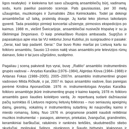
ligos neatvyko) ir kiekviena turi savo užaugintą ansambliečių būrį, vadinamą
sodu, kuris paeiliui pasirodo scenoje. Pats gausiausias, per 30 metų
užaugintas, muzikologės ir žurnalistės Zitos Kelmickaitės. Todėl jai dėkingi
ansambliečiai už laiką, praleistą drauge. Jų kartai teko įdomus laikotarpis
gyventi. Tada prasidėjo pirmieji koncertai užsienyje, pirmosios ekspedicijos po
kaimus. 1988 m., viešint Šveicarijoje, ansambliečiai nusivežė trispalvę ir su ja
iškilmingai žingsniavo. O kaip priekaištavo Rusijos ambasada. Sugrįžus ir
papasakojus apie visa tai VU rektoriui Jonui Kubiliui, jis susigraudino ir pasakė:
,,Gerai, kad taip padarėt. Gerai.“ Dar buvo Roko maršai po Lietuvą kartu su
folkloro ansambliu, Sausio 13-osios naktį visas ansamblis prie televizijos rūmų
dainavo, šoko ir tai juos užgrūdino, sustiprino.
Pagaliau į sceną pakviesti trys vyrai, buvę ,,Ratilio“ ansamblio instrumentinės
grupės vadovai – Arvydas Karaška (1976–1984), Algirdas Klova (1984–1988) ir
Antanas Fokas (1988–2005). 2005–2007m. ansamblio instrumentinei grupei
vadovavo Milda Ričkutė, o jai, 2007 m. tapus ansamblio vadove, šias pareigas
perėmė Kristina Aponavičiūtė. 1976 m. instrumentologas Arvydas Karaška
folkloro ansamblyje įkūrė instrumentinę grupę ir kaimo kapelą. 1978 m. folkloro
ansamblis gavo liaudies kolektyvo vardą. Jo repertuarą sudarė dažniausiai
pačių surinktas iš Lietuvos regionų lietuvių folkloras – nuo seniausių apeiginių
dainų, giesmių, vokalinių ir instrumentinių sutartinių iki naujoviškų kaimo ir
miesto romansų, šokių. Nuo 1976 m. programose pradėti naudoti reliktiniai
muzikos instrumentai – pasagos, akmenys, priekalas, žvangučiai, grandinėlės,
keramikiniai barškučiai, ratukinės ir rankinės terkšlės, skudutmedžio stiebo
skudučiai, molinukai, švilpos, plunksnos ir šiaudo birbynės, klaksonas ir