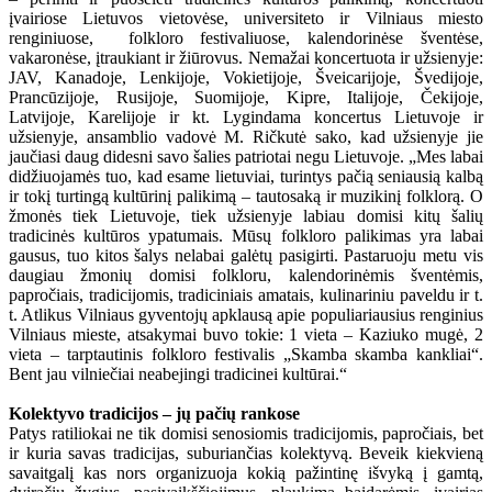
įvairiose Lietuvos vietovėse, universiteto ir Vilniaus miesto
renginiuose, folkloro festivaliuose, kalendorinėse šventėse,
vakaronėse, įtraukiant ir žiūrovus. Nemažai koncertuota ir užsienyje:
JAV, Kanadoje, Lenkijoje, Vokietijoje, Šveicarijoje, Švedijoje,
Prancūzijoje, Rusijoje, Suomijoje, Kipre, Italijoje, Čekijoje,
Latvijoje, Karelijoje ir kt. Lygindama koncertus Lietuvoje ir
užsienyje, ansamblio vadovė M. Ričkutė sako, kad užsienyje jie
jaučiasi daug didesni savo šalies patriotai negu Lietuvoje. „Mes labai
didžiuojamės tuo, kad esame lietuviai, turintys pačią seniausią kalbą
ir tokį turtingą kultūrinį palikimą – tautosaką ir muzikinį folklorą. O
žmonės tiek Lietuvoje, tiek užsienyje labiau domisi kitų šalių
tradicinės kultūros ypatumais. Mūsų folkloro palikimas yra labai
gausus, tuo kitos šalys nelabai galėtų pasigirti. Pastaruoju metu vis
daugiau žmonių domisi folkloru, kalendorinėmis šventėmis,
papročiais, tradicijomis, tradiciniais amatais, kulinariniu paveldu ir t.
t. Atlikus Vilniaus gyventojų apklausą apie populiariausius renginius
Vilniaus mieste, atsakymai buvo tokie: 1 vieta – Kaziuko mugė, 2
vieta – tarptautinis folkloro festivalis „Skamba skamba kankliai“.
Bent jau vilniečiai neabejingi tradicinei kultūrai.“
Kolektyvo tradicijos – jų pačių rankose
Patys ratiliokai ne tik domisi senosiomis tradicijomis, papročiais, bet
ir kuria savas tradicijas, suburiančias kolektyvą. Beveik kiekvieną
savaitgalį kas nors organizuoja kokią pažintinę išvyką į gamtą,