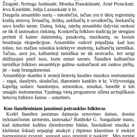
Žiogaitė, Neringa Jasiūnaitė, Monika Pranskūnaitė, Aistė Pronckutė,
Ieva Kisieliūtė, Julija Lazauskaitė ir kt.
Daugelis ansamblio narių – miestiečiai, tačiau yra ir tikrų regioninių
kraštų atstovų: žemaičių, dzūkų, aukštaičių ir suvalkiečių, šnekančių
savo krašto tarme. Dainų, šokių, ratelių ansamblio dalyviai mokosi
ne tik iš tautosakos rinkinių. Konkrečią folkloro tradiciją jie stengiasi
perimti iš kaimo dainininkų, pasakorių, muzikantų, su kuriais
bendrauja ekspedicijose. Ansamblio vadovė pripažįsta, kad kuo
toliau, tuo mažiau sulaukia kolektyve studentų, kalbančių tarmiškai.
Tačiau, anot jos, kalbantieji tarmiškai ne tik nesivaržo, bet netgi
didžiuojasi prieš tuos, kurie neturi tarmės. Šiandien kalbančius
tarmiškai folkloro ansamblyje galima suskaičiuoti ant rankos pirštų,
jie – kaip brangakmeniai.
Ansamblyje skamba ir senieji lietuvių liaudies muzikos instrumentai
– ragai, daudytės, skudučiai, diatoninės kanklės ir kt. Vėlyvesniąją
kapeliją sudaro: bandonijos, armonikos, smuikai, basedlė ir kiti
smagūs instrumentai. Ypatingą vietą programose užima archajiškasis
lietuvių folkloro žanras – sutartinės.
Kuo šiandieniniam jaunimui patrauklus folkloras
Kodėl šiandien jaunimas dainuoja senovines dainas, domisi
nykstančiomis tarmėmis, tautosaka? Ratiliokė G. Sungailaitė mano,
kad dabartinė kultūra (bendravimo būdas, šiuolaikinė muzika ir
klubiniai šokiai) nepajėgi atsakyti į rūpimus klausimus ir mokyti
harmoningai gyventi, suprasti savo prigimtį ir paskirtį: „Mes turime