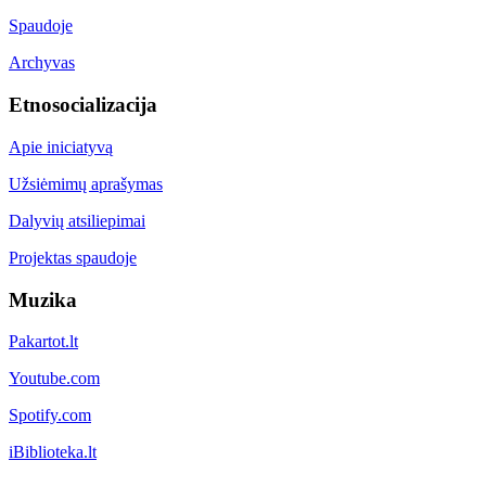
Spaudoje
Archyvas
Etnosocializacija
Apie iniciatyvą
Užsiėmimų aprašymas
Dalyvių atsiliepimai
Projektas spaudoje
Muzika
Pakartot.lt
Youtube.com
Spotify.com
iBiblioteka.lt