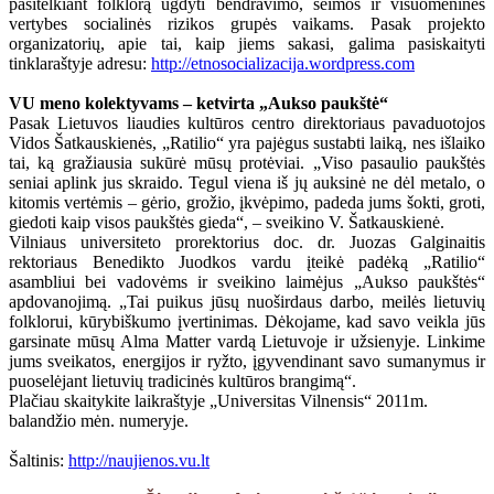
pasitelkiant folklorą ugdyti bendravimo, šeimos ir visuomenines
vertybes socialinės rizikos grupės vaikams. Pasak projekto
organizatorių, apie tai, kaip jiems sakasi, galima pasiskaityti
tinklaraštyje adresu:
http://etnosocializacija.wordpress.com
VU meno kolektyvams – ketvirta „Aukso paukštė“
Pasak Lietuvos liaudies kultūros centro direktoriaus pavaduotojos
Vidos Šatkauskienės, „Ratilio“ yra pajėgus sustabti laiką, nes išlaiko
tai, ką gražiausia sukūrė mūsų protėviai. „Viso pasaulio paukštės
seniai aplink jus skraido. Tegul viena iš jų auksinė ne dėl metalo, o
kitomis vertėmis – gėrio, grožio, įkvėpimo, padeda jums šokti, groti,
giedoti kaip visos paukštės gieda“, – sveikino V. Šatkauskienė.
Vilniaus universiteto prorektorius doc. dr. Juozas Galginaitis
rektoriaus Benedikto Juodkos vardu įteikė padėką „Ratilio“
asambliui bei vadovėms ir sveikino laimėjus „Aukso paukštės“
apdovanojimą. „Tai puikus jūsų nuoširdaus darbo, meilės lietuvių
folklorui, kūrybiškumo įvertinimas. Dėkojame, kad savo veikla jūs
garsinate mūsų Alma Matter vardą Lietuvoje ir užsienyje. Linkime
jums sveikatos, energijos ir ryžto, įgyvendinant savo sumanymus ir
puoselėjant lietuvių tradicinės kultūros brangimą“.
Plačiau skaitykite laikraštyje „Universitas Vilnensis“ 2011m.
balandžio mėn. numeryje.
Šaltinis:
http://naujienos.vu.lt