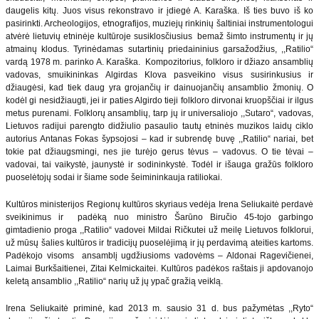
daugelis kitų. Juos visus rekonstravo ir įdiegė A. Karaška. Iš ties buvo iš ko
pasirinkti. Archeologijos, etnografijos, muziejų rinkinių šaltiniai instrumentologui
atvėrė lietuvių etninėje kultūroje susiklosčiusius bemaž šimto instrumentų ir jų
atmainų klodus. Tyrinėdamas sutartinių priedaininius garsažodžius, ,,Ratilio“
vardą 1978 m. parinko A. Karaška. Kompozitorius, folkloro ir džiazo ansamblių
vadovas, smuikininkas Algirdas Klova pasveikino visus susirinkusius ir
džiaugėsi, kad tiek daug yra grojančių ir dainuojančių ansamblio žmonių. O
kodėl gi nesidžiaugti, jei ir paties Algirdo tieji folkloro dirvonai kruopščiai ir ilgus
metus purenami. Folklorų ansamblių, tarp jų ir universaliojo ,,Sutaro“, vadovas,
Lietuvos radijui parengto didžiulio pasaulio tautų etninės muzikos laidų ciklo
autorius Antanas Fokas šypsojosi – kad ir subrendę buvę ,,Ratilio“ nariai, bet
tokie pat džiaugsmingi, nes jie turėjo gerus tėvus – vadovus. O tie tėvai –
vadovai, tai vaikystė, jaunystė ir sodininkystė. Todėl ir išauga gražūs folkloro
puoselėtojų sodai ir šiame sode šeimininkauja ratiliokai.
Kultūros ministerijos Regionų kultūros skyriaus vedėja Irena Seliukaitė perdavė
sveikinimus ir padėką nuo ministro Šarūno Biručio 45-tojo garbingo
gimtadienio proga ,,Ratilio“ vadovei Mildai Ričkutei už meilę Lietuvos folklorui,
už mūsų šalies kultūros ir tradicijų puoselėjimą ir jų perdavimą ateities kartoms.
Padėkojo visoms ansamblį ugdžiusioms vadovėms – Aldonai Ragevičienei,
Laimai Burkšaitienei, Zitai Kelmickaitei. Kultūros padėkos raštais ji apdovanojo
keletą ansamblio ,,Ratilio“ narių už jų ypač gražią veiklą.
Irena Seliukaitė priminė, kad 2013 m. sausio 31 d. bus pažymėtas ,,Ryto“