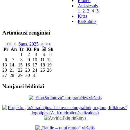
Pradėti
Ankstesnis
1
2
3
4
5
Kitas
Paskutinis
Artimiausi renginiai
<<
<
Saus. 2025
>
>>
Pr
An
Tr
Kt
Pn
Šš
Sk
1
2
3
4
5
6
7
8
9
10
11
12
13
14
15
16
17
18
19
20
21
22
23
24
25
26
27
28
29
30
31
Naujausi leidiniai