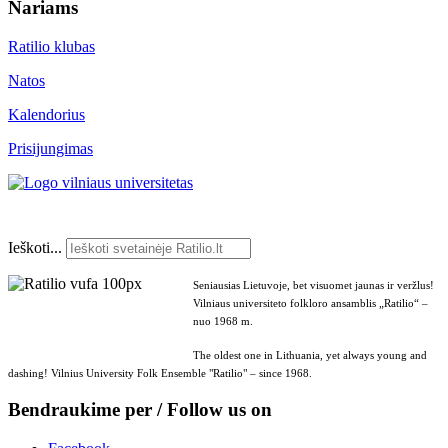
Nariams
Ratilio klubas
Natos
Kalendorius
Prisijungimas
Ieškoti...
Seniausias Lietuvoje, bet visuomet jaunas ir veržlus!
Vilniaus universiteto folkloro ansamblis „Ratilio“ –
nuo 1968 m.
The oldest one in Lithuania, yet always young and
dashing! Vilnius University Folk Ensemble "Ratilio" – since 1968.
Bendraukime per / Follow us on