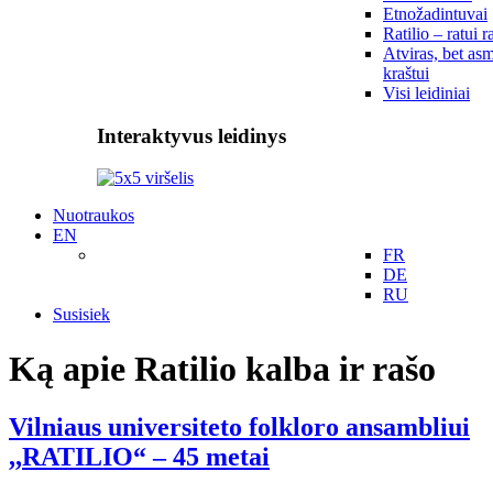
Etnožadintuvai
Ratilio – ratui r
Atviras, bet asm
kraštui
Visi leidiniai
Interaktyvus leidinys
Nuotraukos
EN
FR
DE
RU
Susisiek
Ką apie Ratilio kalba ir rašo
Vilniaus universiteto folkloro ansambliui
,,RATILIO“ – 45 metai