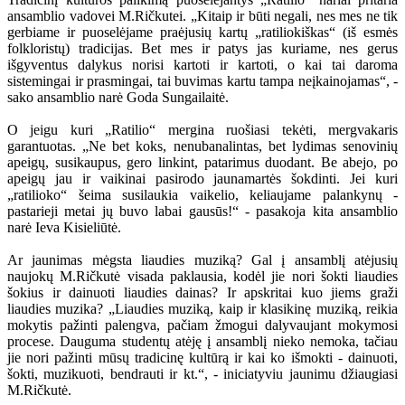
ansamblio vadovei M.Ričkutei. „Kitaip ir būti negali, nes mes ne tik
gerbiame ir puoselėjame praėjusių kartų „ratiliokiškas“ (iš esmės
folkloristų) tradicijas. Bet mes ir patys jas kuriame, nes gerus
išgyventus dalykus norisi kartoti ir kartoti, o kai tai daroma
sistemingai ir prasmingai, tai buvimas kartu tampa neįkainojamas“, -
sako ansamblio narė Goda Sungailaitė.
O jeigu kuri „Ratilio“ mergina ruošiasi tekėti, mergvakaris
garantuotas. „Ne bet koks, nenubanalintas, bet lydimas senovinių
apeigų, susikaupus, gero linkint, patarimus duodant. Be abejo, po
apeigų jau ir vaikinai pasirodo jaunamartės šokdinti. Jei kuri
„ratilioko“ šeima susilaukia vaikelio, keliaujame palankynų -
pastarieji metai jų buvo labai gausūs!“ - pasakoja kita ansamblio
narė Ieva Kisieliūtė.
Ar jaunimas mėgsta liaudies muziką? Gal į ansamblį atėjusių
naujokų M.Ričkutė visada paklausia, kodėl jie nori šokti liaudies
šokius ir dainuoti liaudies dainas? Ir apskritai kuo jiems graži
liaudies muzika? „Liaudies muziką, kaip ir klasikinę muziką, reikia
mokytis pažinti palengva, pačiam žmogui dalyvaujant mokymosi
procese. Dauguma studentų atėję į ansamblį nieko nemoka, tačiau
jie nori pažinti mūsų tradicinę kultūrą ir kai ko išmokti - dainuoti,
šokti, muzikuoti, bendrauti ir kt.“, - iniciatyviu jaunimu džiaugiasi
M.Ričkutė.