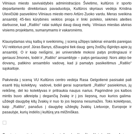
Vilniaus miesto savivaldybės administracijos Švietimo, kultūros ir sporto
departamento direktoriaus pavaduotoja, Kultūros skyriaus vedėja Kristina
Ulevičiūtė pasveikino Vilniaus miesto mero Artūro Zuoko vardu. Meras sveikina
ansamblį 45-ties kūrybinės veiklos proga ir linki polėkio, sėkmės ateities
darbuose, kad ,,Ratilio“ ratai suktųsi daug daug metų. Vilniaus miestas atviras
visiems projektams, sumanymams ir vakaronėms.
Klausydamas visų kalbų ir sveikinimų, į sceną užlipęs laikinai einantis pareigas
VU rektorius prof. Jūras Banys, džiaugėsi tiek daug gerų žodžių išgirdęs apie jų
ansamblį. O ir kaip neišgirsi, jei universitete mokosi patys protingiausi ir
geriausi žmonės, todėl ir ,,Ratilio“ ansamblyje – patys geriausieji. Nors atėjo be
dovanų, patikino ansamblio vadovę, kad ji pamatys pasikeitimus ,,Ratilio“
sąskaitoje.
Pakviesta į sceną VU Kultūros centro vedėja Rasa Gelgotienė pasisakė pati
esanti trijų kolektyvų vadovė, todėl gerai suprantanti ,,Ratilio“ pasiekimus, jų
reikšmę, dėl ko kolektyvas ir pritraukia naujus narius. Pagrindinė jos kalbos
mintis buvo atkreipta į degančią žvakę ir į jos liepsną, nuo kurios galima
uždegti daugybę kitų žvakių ir nuo to jos liepsna nesumažės. Toks kolektyvas,
kaip ,,Ratilio“, panašus į daugybę uždegtų žvakių Lietuvoje, Europoje ir
pasaulyje, kurių indėlis į kultūrą yra milžiniškas.