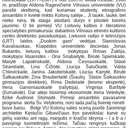
m. pradžioje Aldona Ragevičienė Vilniaus universitete (VU)
parašė skelbimą, kad kuriamas studentų etnografinis
ansamblis ir kvietė rinktis Kolonų salėje... Ji laukė, laukė, bet
nieko nėra, tik staiga atsidaro durys ir plūsteli būrelis
jaunimo. O tie pirmieji VU Lietuvių kalbos ir literatūros
specialybės pirmakursiai: dabartinis Vilniaus etninės kultūros
centro direktorės pavaduotojas, Lietuvos radijo ir televizijos
(LRT) laidos „Duokim garo“ vedėjas Stanislovas
Kavaliauskas, Klaipėdos universiteto docentas Jonas
Bukantis, lietuvių kalbos mokytojas Rimas Žuklija,
mokytojos lituanistės - Ona Snabaitytė, Birutė Spielskaitė,
Marytė Lapatinskaitė, Aldona Česnauskaitė, Stasė
Stramilaitė, Lina Čižiūtė, Liucija Šalučkaitė, Valda
Chlevickaitė, Janina Jakubelskaitė, Liucija Kairytė, Birutė
Šatkauskaitė; Zina Braubertaitė (Šiaulių Stasio Šalkauskio
gimnazijos direktorė), Rima Dedelaitė (teismo ekspertė),
Irena Gansiniauskaitė (rašytoja), Virginija Barštytė
(žurnalistė). Dar atėjo būsimoji ekonomistė Irena Veteikytė,
fizikė Audronė Stomaitė. Pirmoji ansamblio pavasarinė
programa skirta Šv. Velykoms, nors tada pačią šventę minėti
buvo baisu. Betgi VU Kolonų salės sceną puošė žaismingi
architekto Kęstučio Gibavičiaus trys paveikslai: karvė su
gėlių vainiku ant ragų, margutis ir kraičio skrynia – l a b a i
pavojingi tuometiniam režimui. Tačiau renginys kažkaip