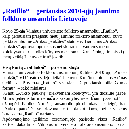
„Ratilio“ – geriausias 2010-ųjų jaunimo
folkloro ansamblis Lietuvoje
Kovo 25-ąją Vilniaus universiteto folkloro ansambliui „Ratilio“,
kaip geriausiam praėjusių metų jaunimo folkloro ansambliui, buvo
įteikta simbolinė „Aukso paukštės“ statulėlė. Tradicinis „Aukso
paukštės“ apdovanojimas kasmet skiriamas įvairiems meno
kolektyvams ir liaudies kūrybos meistrams už reikšmingą ir aktyvią
metų veiklą Lietuvoje ir už jos ribų.
Visų kartų „ratiliokai“ – po vienu stogu
Vilniaus universiteto folkloro ansambliui „Ratilio“ 2010-ųjų „Aukso
paukštę“ VU Teatro salėje įteikė Lietuvos Kultūros ministras Arūnas
Gelūnas. „Buvimas „Ratilio“ yra viena iš puikiausių pilietiškumo
formų“, – sakė ministras.
„Gauti „Aukso paukštę“ kiekvienam kolektyvui yra didžiulė garbė.
Mums patiems tai ir nemaža atsakomybė, neleidžianti pasiduoti“, –
džiaugėsi Paulius Narušis, ansamblio pirmininkas. Jis teigė, kad
„Aukso paukštė“ yra dovana ne tik dabartiniams, bet ir visiems
buvusiems „Ratilio“ nariams.
Apdovanojimo įteikimo ceremonijoje pasirodė visos „Ratilio“
kartos: dabartiniai Vilniaus universiteto folkloro ansamblio nariai,