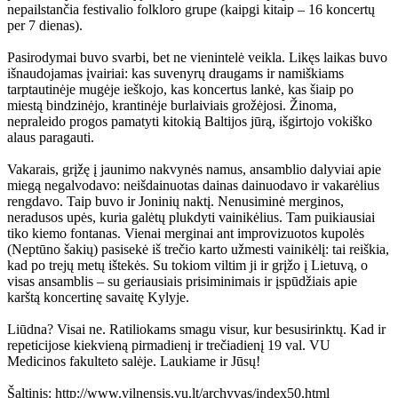
nepailstančia festivalio folkloro grupe (kaipgi kitaip – 16 koncertų
per 7 dienas).
Pasirodymai buvo svarbi, bet ne vienintelė veikla. Likęs laikas buvo
išnaudojamas įvairiai: kas suvenyrų draugams ir namiškiams
tarptautinėje mugėje ieškojo, kas koncertus lankė, kas šiaip po
miestą bindzinėjo, krantinėje burlaiviais grožėjosi. Žinoma,
nepraleido progos pamatyti kitokią Baltijos jūrą, išgirtojo vokiško
alaus paragauti.
Vakarais, grįžę į jaunimo nakvynės namus, ansamblio dalyviai apie
miegą negalvodavo: neišdainuotas dainas dainuodavo ir vakarėlius
rengdavo. Taip buvo ir Joninių naktį. Nenusiminė merginos,
neradusos upės, kuria galėtų plukdyti vainikėlius. Tam puikiausiai
tiko kiemo fontanas. Vienai merginai ant improvizuotos kupolės
(Neptūno šakių) pasisekė iš trečio karto užmesti vainikėlį: tai reiškia,
kad po trejų metų ištekės. Su tokiom viltim ji ir grįžo į Lietuvą, o
visas ansamblis – su geriausiais prisiminimais ir įspūdžiais apie
karštą koncertinę savaitę Kylyje.
Liūdna? Visai ne. Ratiliokams smagu visur, kur besusirinktų. Kad ir
repeticijose kiekvieną pirmadienį ir trečiadienį 19 val. VU
Medicinos fakulteto salėje. Laukiame ir Jūsų!
Šaltinis: http://www.vilnensis.vu.lt/archyvas/index50.html