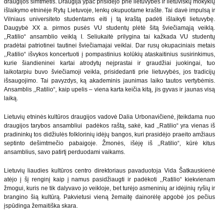
draugijos šimtmetis. Draugija ypač prisidėjo prie lietuvybės ir lietuviškų mokyklų
išlaikymo etninėje Rytų Lietuvoje, lenkų okupuotame krašte. Tai davė impulsą ir
Vilniaus universiteto studentams eiti į tą kraštą padėti išlaikyti lietuvybę.
Daugybė XX a. pirmos pusės VU studentų plėtė šitą šviečiamąją veiklą.
,,Ratilio“ ansamblio veiklą I. Seliukaitė prilygina tai kažkada VU studentų
pradėtai patriotinei tautinei šviečiamajai veiklai. Dar rusų okupaciniais metais
,,Ratilio“ išvykos koncertuoti į pompastinius kolūkių ataskaitinius susirinkimus,
kurie šiandieninei kartai atrodytų neįprastai ir graudžiai juokingai, tuo
laikotarpiu buvo šviečiamoji veikla, prisidedanti prie lietuvybės, jos tradicijų
išsaugojimo. Tai pavyzdys, ką akademinis jaunimas laiko tautos vertybėmis.
Ansamblis ,,Ratilio“, kaip upelis – viena karta keičia kitą, jis gyvas ir jaunas visą
laiką.
Lietuvių etninės kultūros draugijos vadovė Dalia Urbonavičienė, įteikdama nuo
draugijos tarybos ansambliui padėkos raštą, sakė, kad ,,Ratilio“ yra vienas iš
pradininkų tos didžiulės folklorinių idėjų bangos, kuri prasidėjo praeito amžiaus
septinto dešimtmečio pabaigoje. Žmonės, išėję iš ,,Ratilio“, kūrė kitus
ansamblius, savo patirtį perduodami vaikams.
Lietuvių liaudies kultūros centro direktoriaus pavaduotoja Vida Šatkauskienė
atėjo į šį renginį kaip į namus pasidžiaugti ir padėkoti ,,Ratilio“ kiekvienam
žmogui, kuris ne tik dalyvavo jo veikloje, bet turėjo asmeninių ar idėjinių ryšių ir
brangino šią kultūrą. Pakvietusi vieną žemaitę dainorėlę apgobė jos pečius
įspūdinga žemaitiška skara.