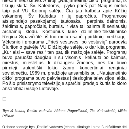
niekam neužkliuvo. Antroji ,,Naujametinio ciklo“ programa, iš
tikrųjų skirta Šv. Kalėdoms, įvyko prieš pat Naujus metus
taip pat VU Kolonų salėje. Čia jau kalbėta apie Kūčių
vakarienę, Šv. Kalėdas ir jų papročius. Programose
atsispindėjo pasakojamoji tautosaka perpinta dainomis,
žaidimais, papročiais, burtais. Ir visa tai paimta iš seniausių
archainių klodų. Kostiumus kūrė dailininkė­-tekstilininkė
Regina Sipavičiūtė iš tuo metu esančių pirktinių medžiagų.
Vėlesnioji programa „Prieš vestuves, po vestuvių“ parodyta
Čiurlionio gatvėje VU Didžiojoje salėje, o dar kita programa
„Kur eisi – save rasi“ ten pat, tik mažojoje salėje. Programų
buvo paruošta daugiau ir su visomis keliauta po kaimus,
miestus, miestelius. Ir džiaugėsi žmonės, nes tai buvo
pirmieji autentiški tokio žanro koncertiniai renginiai
sovietmečiu. 1969 m. pradžioje ansamblis su ,,Naujametinio
ciklo“ programa buvo pakviestas į tiesioginę televizijos laidą.
Po šio prisistatymo televizijoje sparčiai pradėjo kurtis folkloro
ansambliai visoje Lietuvoje.
Trys iš keturių Ratilio vadovės: Aldona Ragevičienė, Zita Kelmickaitė, Milda
Ričkutė
O dabar scenoje trys ,,Ratilio“ vadovės (etnomuzikologė Laima Burkšaitienė dėl