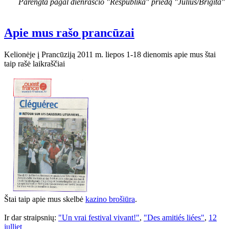
Parengta pagal dienraščio "Respublika" priedą "Julius/Brigita"
Apie mus rašo prancūzai
Kelionėje į Prancūziją 2011 m. liepos 1-18 dienomis apie mus štai
taip rašė laikraščiai
Štai taip apie mus skelbė
kazino brošiūra
.
Ir dar straipsnių:
"Un vrai festival vivant!"
,
"Des amitiés liées"
,
12
julliet