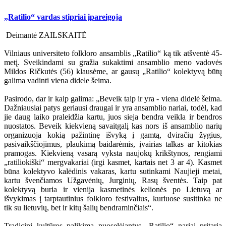
„Ratilio“ vardas stipriai įpareigoja
Deimantė ZAILSKAITĖ
Vilniaus universiteto folkloro ansamblis „Ratilio“ ką tik atšventė 45-
metį. Sveikindami su gražia sukaktimi ansamblio meno vadovės
Mildos Ričkutės (56) klausėme, ar gausų „Ratilio“ kolektyvą būtų
galima vadinti viena didele šeima.
Pasirodo, dar ir kaip galima: „Beveik taip ir yra - viena didelė šeima.
Dažniausiai patys geriausi draugai ir yra ansamblio nariai, todėl, kad
jie daug laiko praleidžia kartu, juos sieja bendra veikla ir bendros
nuostatos. Beveik kiekvieną savaitgalį kas nors iš ansamblio narių
organizuoja kokią pažintinę išvyką į gamtą, dviračių žygius,
pasivaikščiojimus, plaukimą baidarėmis, įvairias talkas ar kitokias
pramogas. Kiekvieną vasarą vyksta naujokų krikštynos, rengiami
„ratiliokiški“ mergvakariai (irgi kasmet, kartais net 3 ar 4). Kasmet
būna kolektyvo kalėdinis vakaras, kartu sutinkami Naujieji metai,
kartu švenčiamos Užgavėnių, Jurginių, Rasų šventės. Taip pat
kolektyvą buria ir vienija kasmetinės kelionės po Lietuvą ar
išvykimas į tarptautinius folkloro festivalius, kuriuose susitinka ne
tik su lietuvių, bet ir kitų šalių bendraminčiais“.
Tradicinį kultūros palikimą puoselėjantys „Ratilio“ nariai pritaria