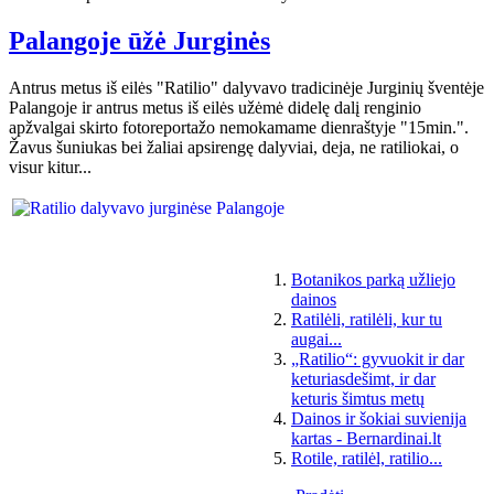
Palangoje ūžė Jurginės
Antrus metus iš eilės "Ratilio" dalyvavo tradicinėje Jurginių šventėje
Palangoje ir antrus metus iš eilės užėmė didelę dalį renginio
apžvalgai skirto fotoreportažo nemokamame dienraštyje "15min.".
Žavus šuniukas bei žaliai apsirengę dalyviai, deja, ne ratiliokai, o
visur kitur...
Botanikos parką užliejo
dainos
Ratilėli, ratilėli, kur tu
augai...
„Ratilio“: gyvuokit ir dar
keturiasdešimt, ir dar
keturis šimtus metų
Dainos ir šokiai suvienija
kartas - Bernardinai.lt
Rotile, ratilėl, ratilio...