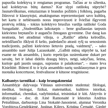
papuošia kolektyvą ir rengiamas programas. Tačiau ar to užtenka,
kad kolektyvas būtų darnus? Kur slypi ratiliokų stiprybė?
Jaunatviškumas, entuziazmas ir brandus požiūris į folklorą, pagarba
žiūrovui ir klausytojui, atsakingumas reprezentuojant savo kultūrą,
bet kartu ir neblėstantis noras improvizuoti ir šviežiai išgyventi
protėvių reliktą – tokius kolektyvo bruožus vardija ratiliokė Goda
Sungailaitė. „Studentiškas laikotarpis – bene gražiausias tarpsnis
kiekvieno bręstančio ir augančio žmogaus gyvenime. Dar daug kas
neatrasta, bet atradimai vilioja, o „Ratilio“ atlieka kelrodžio,
neleidžiančio išklysti iš kelio, padedančio atrasti ryšį su senosiomis
tradicijomis, pažinti kiekvieno lietuvio pradą, vaidmenį“, – sako
ansamblio narė Julija Lazauskaitė. „Galbūt mūsų stiprybė ta, kad
esame ne tik ansamblis, į kurio repeticijas susirenkame dukart per
savaitę, bet ir labai didelis draugų būrys, netgi, sakyčiau, šeima,
kurioje gali jaustis saugus, suprastas ir palaikomas“, – mano Ieva
Kisieliūtė. Būtent iš to ir kyla ansamblio narių susiklausymas ir gera
nuotaika koncertuose, festivaliuose ir kituose renginiuose.
Kalbantys tarmiškai – kaip brangakmeniai
Ansamblyje dalyvauja Vilniaus universiteto studentai: filologai,
medikai, biologai, fizikai, matematikai, kultūros istorikai,
informatikai, chemikai, vadybininkai, teisininkai ir kiti. Aktyvūs ir
dėstytojai – doc. dr. Ainė Ramonaitė ir lektorius Andrius
Petrašiūnas, darbuotoja Lina Stokaitė-Janonienė, alumnai Veronika
Vorobjova-Gendrikienė, Justinas Kilpys, Kristina Černaitė, Giedrė