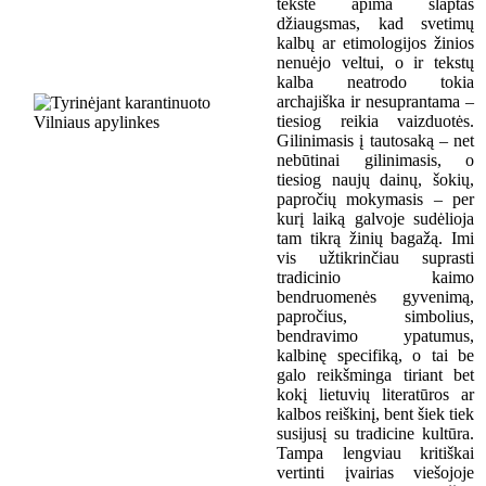
tekste apima slaptas
džiaugsmas, kad svetimų
kalbų ar etimologijos žinios
nenuėjo veltui, o ir tekstų
kalba neatrodo tokia
archajiška ir nesuprantama –
tiesiog reikia vaizduotės.
Gilinimasis į tautosaką – net
nebūtinai gilinimasis, o
tiesiog naujų dainų, šokių,
papročių mokymasis – per
kurį laiką galvoje sudėlioja
tam tikrą žinių bagažą. Imi
vis užtikrinčiau suprasti
tradicinio kaimo
bendruomenės gyvenimą,
papročius, simbolius,
bendravimo ypatumus,
kalbinę specifiką, o tai be
galo reikšminga tiriant bet
kokį lietuvių literatūros ar
kalbos reiškinį, bent šiek tiek
susijusį su tradicine kultūra.
Tampa lengviau kritiškai
vertinti įvairias viešojoje