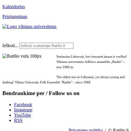
Kalendorius
Prisijungimas
Ieškoti...
Seniausias Lietuvoje, bet visuomet jaunas ir veržlus!
Vilniaus universiteto folkloro ansamblis „Ratilio“ –
nuo 1968 m.
The oldest one in Lithuania, yet always young and
dashing! Vilnius University Folk Ensemble "Ratilio" – since 1968.
Bendraukime per / Follow us on
Facebook
Instagram
YouTube
RSS
Privatumo politika
| © Ratilio.lt