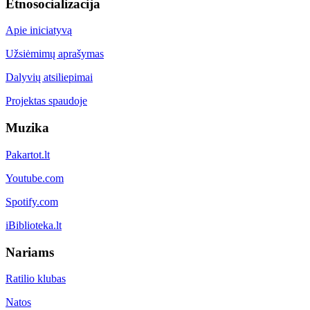
Etnosocializacija
Apie iniciatyvą
Užsiėmimų aprašymas
Dalyvių atsiliepimai
Projektas spaudoje
Muzika
Pakartot.lt
Youtube.com
Spotify.com
iBiblioteka.lt
Nariams
Ratilio klubas
Natos