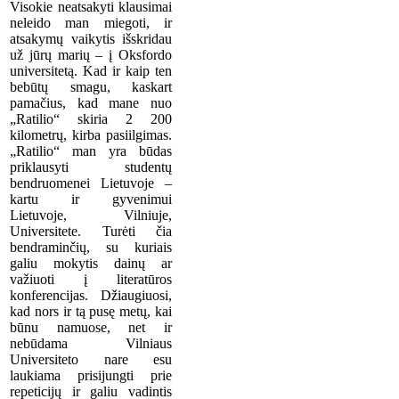
Visokie neatsakyti klausimai
neleido man miegoti, ir
atsakymų vaikytis išskridau
už jūrų marių – į Oksfordo
universitetą. Kad ir kaip ten
bebūtų smagu, kaskart
pamačius, kad mane nuo
„Ratilio“ skiria 2 200
kilometrų, kirba pasiilgimas.
„Ratilio“ man yra būdas
priklausyti studentų
bendruomenei Lietuvoje –
kartu ir gyvenimui
Lietuvoje, Vilniuje,
Universitete. Turėti čia
bendraminčių, su kuriais
galiu mokytis dainų ar
važiuoti į literatūros
konferencijas. Džiaugiuosi,
kad nors ir tą pusę metų, kai
būnu namuose, net ir
nebūdama Vilniaus
Universiteto nare esu
laukiama prisijungti prie
repeticijų ir galiu vadintis