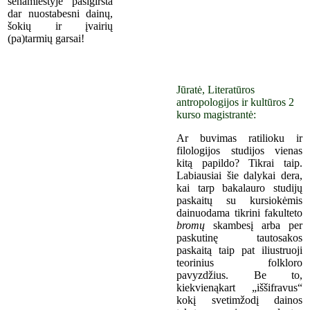
senamiestyje pasigirsta
dar nuostabesni dainų,
šokių ir įvairių
(pa)tarmių garsai!
Jūratė, Literatūros
antropologijos ir kultūros 2
kurso magistrantė:
Ar buvimas ratilioku ir
filologijos studijos vienas
kitą papildo? Tikrai taip.
Labiausiai šie dalykai dera,
kai tarp bakalauro studijų
paskaitų su kursiokėmis
dainuodama tikrini fakulteto
bromų
skambesį arba per
paskutinę tautosakos
paskaitą taip pat iliustruoji
teorinius folkloro
pavyzdžius. Be to,
kiekvienąkart „iššifravus“
kokį svetimžodį dainos