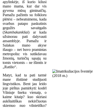
apylinkėje, iš kurio kilusi
mano mama, kur dar vis
gyvena mūsų giminaičių.
Pamažu pažintis su folkloru
plėtėsi – nebeatsimenu, kada
svarbus patapo paskutinis
gegužės savaitgalis
(
Skambakankliai
) ar kada
užsinorau pati dalyvauti
ansamblyje. Pamažu ir
Salakas mano akyse
išaugo – net buvo pramintas
metropoliu: vis sutikdavau
žmonių, turinčių sąsajų su
tomis vietomis – ne išimtis ir
„Ratilio“.
Matyt, kad ta pati tarmė
mane išstūmė studijuoti
lingvistikos. Bent jau leido
joje pirštus pamirkyti: kodėl
Vilniuje šneku vienaip, o
kaime kitaip? kuo skiriasi
aukštaitiškas nekirčiuotas
skiemuo nuo vilnietiško?