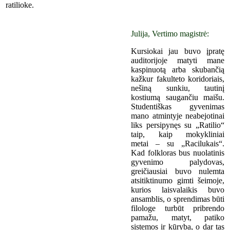
ratilioke.
Julija, Vertimo magistrė:
Kursiokai jau buvo įpratę
auditorijoje matyti mane
kaspinuotą arba skubančią
kažkur fakulteto koridoriais,
nešiną sunkiu, tautinį
kostiumą saugančiu maišu.
Studentiškas gyvenimas
mano atmintyje neabejotinai
liks persipynęs su „Ratilio“
taip, kaip mokykliniai
metai – su „Racilukais“.
Kad folkloras bus nuolatinis
gyvenimo palydovas,
greičiausiai buvo nulemta
atsitiktinumo gimti šeimoje,
kurios laisvalaikis buvo
ansamblis, o sprendimas būti
filologe turbūt pribrendo
pamažu, matyt, patiko
sistemos ir kūryba, o dar tas