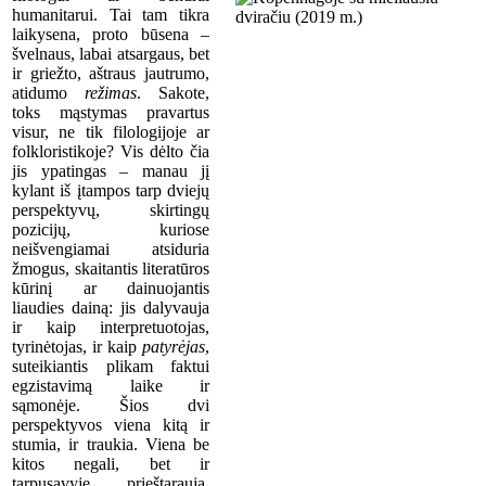
humanitarui. Tai tam tikra
laikysena, proto būsena –
švelnaus, labai atsargaus, bet
ir griežto, aštraus jautrumo,
atidumo
režimas
. Sakote,
toks mąstymas pravartus
visur, ne tik filologijoje ar
folkloristikoje? Vis dėlto čia
jis ypatingas – manau jį
kylant iš įtampos tarp dviejų
perspektyvų, skirtingų
pozicijų, kuriose
neišvengiamai atsiduria
žmogus, skaitantis literatūros
kūrinį ar dainuojantis
liaudies dainą: jis dalyvauja
ir kaip interpretuotojas,
tyrinėtojas, ir kaip
patyrėjas
,
suteikiantis plikam faktui
egzistavimą laike ir
sąmonėje. Šios dvi
perspektyvos viena kitą ir
stumia, ir traukia. Viena be
kitos negali, bet ir
tarpusavyje prieštarauja.