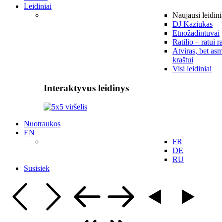
Leidiniai
Naujausi leidini
DJ Kaziukas
Etnožadintuvai
Ratilio – ratui r
Atviras, bet asm
kraštui
Visi leidiniai
Interaktyvus leidinys
Nuotraukos
EN
FR
DE
RU
Susisiek