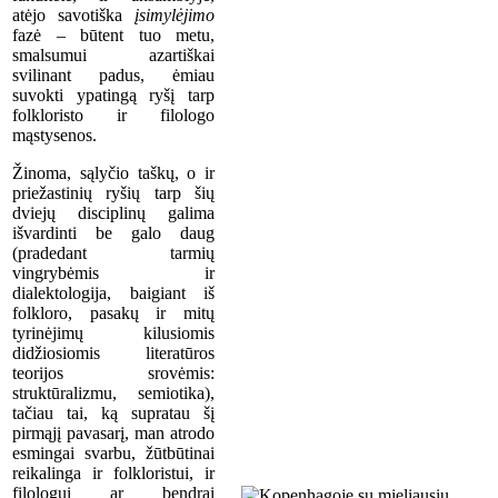
atėjo savotiška
įsimylėjimo
fazė – būtent tuo metu,
smalsumui azartiškai
svilinant padus, ėmiau
suvokti ypatingą ryšį tarp
folkloristo ir filologo
mąstysenos.
Žinoma, sąlyčio taškų, o ir
priežastinių ryšių tarp šių
dviejų disciplinų galima
išvardinti be galo daug
(pradedant tarmių
vingrybėmis ir
dialektologija, baigiant iš
folkloro, pasakų ir mitų
tyrinėjimų kilusiomis
didžiosiomis literatūros
teorijos srovėmis:
struktūralizmu, semiotika),
tačiau tai, ką supratau šį
pirmąjį pavasarį, man atrodo
esmingai svarbu, žūtbūtinai
reikalinga ir folkloristui, ir
filologui ar bendrai