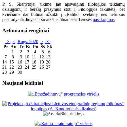
P. S. Skaitytojai, tikime, jau apsvaiginti filologijos teikiamų
džiaugsmų ir berašą prašymus stoti į Filologijos fakultetą, bet
kviečiame dar būtinai užsukti į „Ratilio“ svetainę, nes netrukus
pasirodys širdingas ir šmaikštus lituanistės Teresės
pasakojimas
.
Artimiausi renginiai
<<
<
Rugs. 2020
>
>>
Pr
An
Tr
Kt
Pn
Šš
Sk
1
2
3
4
5
6
7
8
9
10
11
12
13
14
15
16
17
18
19
20
21
22
23
24
25
26
27
28
29
30
Naujausi leidiniai