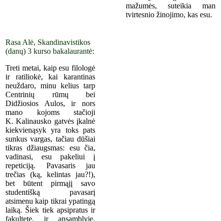
mažumės, suteikia man
tvirtesnio žinojimo, kas esu.
Rasa Alė, Skandinavistikos
(danų) 3 kurso bakalaurantė:
Treti metai, kaip esu filologė
ir ratiliokė, kai karantinas
neuždaro, minu kelius tarp
Centrinių rūmų bei
Didžiosios Aulos, ir nors
mano kojoms stačioji
K. Kalinausko gatvės įkalnė
kiekvienąsyk yra toks pats
sunkus vargas, tačiau dūšiai
tikras džiaugsmas: esu čia,
vadinasi, esu pakeliui į
repeticiją. Pavasaris jau
trečias (ką, kelintas jau?!),
bet būtent pirmąjį savo
studentišką pavasarį
atsimenu kaip tikrai ypatingą
laiką. Šiek tiek apsipratus ir
fakultete, ir ansamblyje,