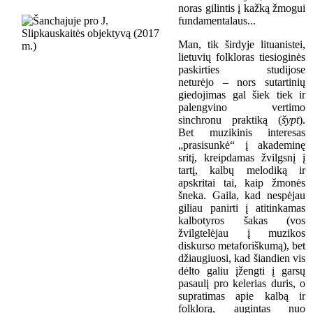
noras gilintis į kažką žmogui
fundamentalaus...
Man, tik širdyje lituanistei,
lietuvių folkloras tiesioginės
paskirties studijose
neturėjo – nors sutartinių
giedojimas gal šiek tiek ir
palengvino vertimo
sinchronu praktiką (
šypt
).
Bet muzikinis interesas
„prasisunkė“ į akademinę
sritį, kreipdamas žvilgsnį į
tartį, kalbų melodiką ir
apskritai tai, kaip žmonės
šneka. Gaila, kad nespėjau
giliau panirti į atitinkamas
kalbotyros šakas (vos
žvilgtelėjau į muzikos
diskurso metaforiškumą), bet
džiaugiuosi, kad šiandien vis
dėlto galiu įžengti į garsų
pasaulį pro kelerias duris, o
supratimas apie kalbą ir
folklorą, augintas nuo