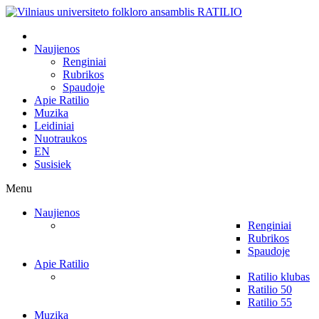
Naujienos
Renginiai
Rubrikos
Spaudoje
Apie Ratilio
Muzika
Leidiniai
Nuotraukos
EN
Susisiek
Menu
Naujienos
Renginiai
Rubrikos
Spaudoje
Apie Ratilio
Ratilio klubas
Ratilio 50
Ratilio 55
Muzika