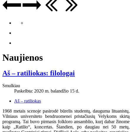
Naujienos
Aš – ratiliokas: filologai
Smulkiau
Paskelbta: 2020 m. balandžio 15 d.
Aš – ratiliokas
1968 metais scenoje pasirodė būrelis studentų, dauguma lituanistų,
Vilniaus universiteto bendruomenei pristačiusių Velykoms skirtą
programą. Tai buvo pirmasis folkloro ansamblio, kurį dabar žinome
kaip „Ratilio“, koncertas. Šiandien, po daugiau nei 50 metų,