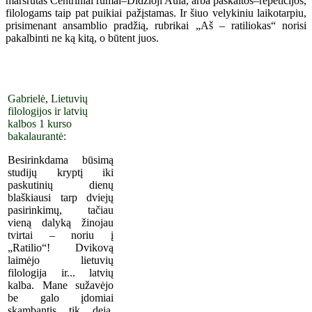
maršrutas Centriniai rūmai–Didžioji Aula, arba paskaitos–repeticijos,
filologams taip pat puikiai pažįstamas. Ir šiuo velykiniu laikotarpiu,
prisimenant ansamblio pradžią, rubrikai „Aš – ratiliokas“ norisi
pakalbinti ne ką kitą, o būtent juos.
Gabrielė, Lietuvių
filologijos ir latvių
kalbos 1 kurso
bakalaurantė:
Besirinkdama būsimą
studijų kryptį iki
paskutinių dienų
blaškiausi tarp dviejų
pasirinkimų, tačiau
vieną dalyką žinojau
tvirtai – noriu į
„Ratilio“! Dvikovą
laimėjo lietuvių
filologija ir... latvių
kalba. Mane sužavėjo
be galo įdomiai
skambantis, tik, deja,