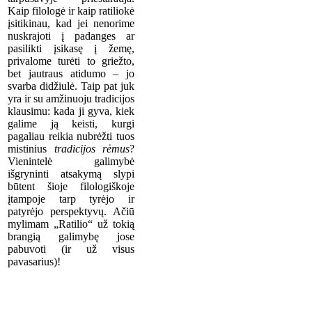
Kaip filologė ir kaip ratiliokė
įsitikinau, kad jei nenorime
nuskrajoti į padanges ar
pasilikti įsikasę į žemę,
privalome turėti to griežto,
bet jautraus atidumo – jo
svarba didžiulė. Taip pat juk
yra ir su amžinuoju tradicijos
klausimu: kada ji gyva, kiek
galime ją keisti, kurgi
pagaliau reikia nubrėžti tuos
mistinius
tradicijos rėmus
?
Vienintelė galimybė
išgryninti atsakymą slypi
būtent šioje filologiškoje
įtampoje tarp tyrėjo ir
patyrėjo perspektyvų. Ačiū
mylimam „Ratilio“ už tokią
brangią galimybę jose
pabuvoti (ir už visus
pavasarius)!