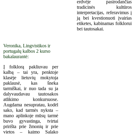
erdvėje pasirodančias
tradicinės kultūros
interpretacijas, referavimus į
ją bei kvestionuoti įvairias
etiketes, kabinamas folklorui
bei tautosakai.
Veronika, Lingvistikos ir
portugalų kalbos 2 kurso
bakalaurantė:
Į folklorą pakliuvau per
kalbą – tai yra, penktoje
klasėje lietuvių mokytoja
paklausė, kas šneka
tarmiškai, ir nuo tada su ja
dalyvaudavau tautosakos
atlikimo konkursuose.
Augdama nesupratau, kodėl
sako, kad tarmės nyksta –
mano aplinkoje mūsų tarmė
buvo gyvastinga, tvirtai
pririšta prie žmonių ir prie
vietos – kaimo Salako