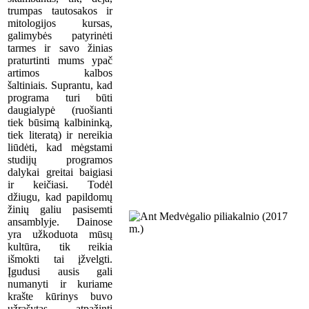
trumpas tautosakos ir
mitologijos kursas,
galimybės patyrinėti
tarmes ir savo žinias
praturtinti mums ypač
artimos kalbos
šaltiniais. Suprantu, kad
programa turi būti
daugialypė (ruošianti
tiek būsimą kalbininką,
tiek literatą) ir nereikia
liūdėti, kad mėgstami
studijų programos
dalykai greitai baigiasi
ir keičiasi. Todėl
džiugu, kad papildomų
žinių galiu pasisemti
ansamblyje. Dainose
yra užkoduota mūsų
kultūra, tik reikia
išmokti tai įžvelgti.
Įgudusi ausis gali
numanyti ir kuriame
krašte kūrinys buvo
užrašytas, atpažinti