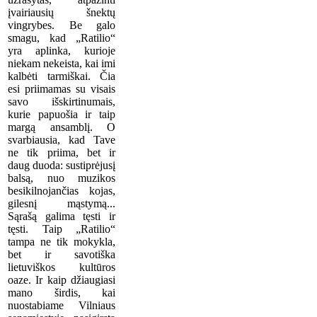
įvairiausių šnektų
vingrybes. Be galo
smagu, kad „Ratilio“
yra aplinka, kurioje
niekam nekeista, kai imi
kalbėti tarmiškai. Čia
esi priimamas su visais
savo išskirtinumais,
kurie papuošia ir taip
margą ansamblį. O
svarbiausia, kad Tave
ne tik priima, bet ir
daug duoda: sustiprėjusį
balsą, nuo muzikos
besikilnojančias kojas,
gilesnį mąstymą...
Sąrašą galima tęsti ir
tęsti. Taip „Ratilio“
tampa ne tik mokykla,
bet ir savotiška
lietuviškos kultūros
oaze. Ir kaip džiaugiasi
mano širdis, kai
nuostabiame Vilniaus