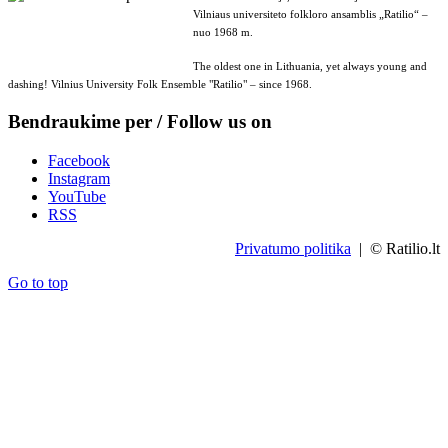
Vilniaus universiteto folkloro ansamblis „Ratilio“ –
nuo 1968 m.
The oldest one in Lithuania, yet always young and
dashing! Vilnius University Folk Ensemble "Ratilio" – since 1968.
Bendraukime per / Follow us on
Facebook
Instagram
YouTube
RSS
Privatumo politika
| © Ratilio.lt
Go to top