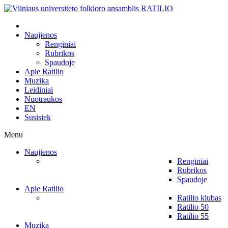
Naujienos
Renginiai
Rubrikos
Spaudoje
Apie Ratilio
Muzika
Leidiniai
Nuotraukos
EN
Susisiek
Menu
Naujienos
Renginiai
Rubrikos
Spaudoje
Apie Ratilio
Ratilio klubas
Ratilio 50
Ratilio 55
Muzika