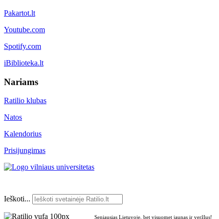
Pakartot.lt
Youtube.com
Spotify.com
iBiblioteka.lt
Nariams
Ratilio klubas
Natos
Kalendorius
Prisijungimas
Ieškoti...
Seniausias Lietuvoje, bet visuomet jaunas ir veržlus!