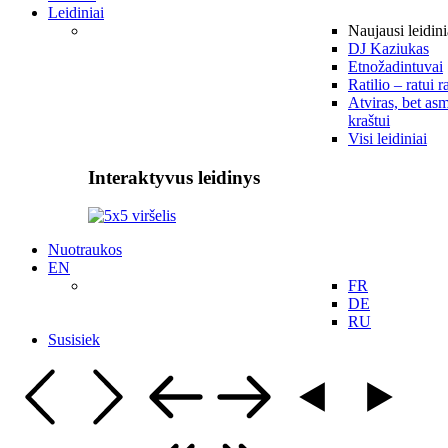
Leidiniai
Naujausi leidini
DJ Kaziukas
Etnožadintuvai
Ratilio – ratui r
Atviras, bet asm
kraštui
Visi leidiniai
Interaktyvus leidinys
Nuotraukos
EN
FR
DE
RU
Susisiek