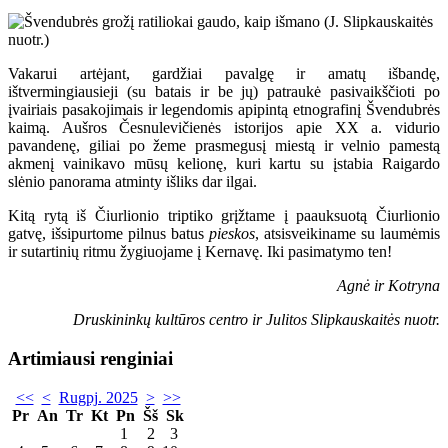
Vakarui artėjant, gardžiai pavalgę ir amatų išbandę,
ištvermingiausieji (su batais ir be jų) patraukė pasivaikščioti po
įvairiais pasakojimais ir legendomis apipintą etnografinį Švendubrės
kaimą. Aušros Česnulevičienės istorijos apie XX a. vidurio
pavandenę, giliai po žeme prasmegusį miestą ir velnio pamestą
akmenį vainikavo mūsų kelionę, kuri kartu su įstabia Raigardo
slėnio panorama atminty išliks dar ilgai.
Kitą rytą iš Čiurlionio triptiko grįžtame į paauksuotą Čiurlionio
gatvę, išsipurtome pilnus batus
pieskos
, atsisveikiname su laumėmis
ir sutartinių ritmu žygiuojame į Kernavę. Iki pasimatymo ten!
Agnė ir Kotryna
Druskininkų kultūros centro ir Julitos Slipkauskaitės nuotr.
Artimiausi renginiai
<<
<
Rugpj. 2025
>
>>
Pr
An
Tr
Kt
Pn
Šš
Sk
1
2
3