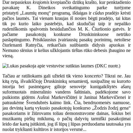
Dar nepasiekus
kvajomis
kvepiančio dzūkų krašto, kur penktadienio
pavakarę K. Dineikos sveikatingumo parke turėjome
pristatyti „Laumių monų“ programą, išdaigas ir
cūdus
pradėjo krėsti
pačios laumės. Tai vienam kraujas iš nosies bėgti pradėjo, tai kitas
tik po kurio laiko pastebėjo, kad skudučiai taip ir nepaliko
rudeniškomis spalvomis besidažančios M. K. Čiurlionio gatvės. Ir
pačiame pasakotojų konkurse Druskininkuose netrūko
paslaptingumo. Prisiklausius įvairiausių pasakų porinimų, netoliese
čiurlenanti Ratnyčia, retkarčiais suūbiantis didysis apuokas ir
Nemuno slėnius ir kelius užklojantis tirštas rūko debesis įbaugino ne
vieną.
Tačiau ar ratiliokams gali užtekti tik vieno koncerto? Tikrai ne. Jau
kitą rytą, išvaikščioję Druskininkų senamiestį, susipažinę su kurorto
istorija bei pasimėgavę gilioje senovėje kunigaikštytės ašarų
suformuotais mineralinio vandens šaltiniais, padėkojome savo
puikioms gidėms Aušrai Markevičiūtei ir Janinai Markevičienei ir
patraukėme Švendubrės kaimo link. Čia, bendruomenės namuose,
jau devintą kartą vykusio pasakotojų konkurso „Žodzis žodzį gena“
pasakoriams ir žiūrovams toliau demonstravome dainas, šokius bei
muzikantų pirštų miklumą, o pačių dalyvių tarmiški pasakojimai
leido dar kartą įsitikinti, jog iš lūpų į lūpas perduodama tautosaka yra
nuolat trykštanti kultūros ir istorijos versmė...