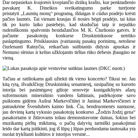
Dar nepasiekus
kvajomis
kvepiančio dzūkų krašto, kur penktadienio
pavakarę K. Dineikos sveikatingumo parke turėjome
pristatyti „Laumių monų“ programą, išdaigas ir
cūdus
pradėjo krėsti
pačios laumės. Tai vienam kraujas iš nosies bėgti pradėjo, tai kitas
tik po kurio laiko pastebėjo, kad skudučiai taip ir nepaliko
rudeniškomis spalvomis besidažančios M. K. Čiurlionio gatvės. Ir
pačiame pasakotojų konkurse Druskininkuose netrūko
paslaptingumo. Prisiklausius įvairiausių pasakų porinimų, netoliese
čiurlenanti Ratnyčia, retkarčiais suūbiantis didysis apuokas ir
Nemuno slėnius ir kelius užklojantis tirštas rūko debesis įbaugino ne
vieną.
Tačiau ar ratiliokams gali užtekti tik vieno koncerto? Tikrai ne. Jau
kitą rytą, išvaikščioję Druskininkų senamiestį, susipažinę su kurorto
istorija bei pasimėgavę gilioje senovėje kunigaikštytės ašarų
suformuotais mineralinio vandens šaltiniais, padėkojome savo
puikioms gidėms Aušrai Markevičiūtei ir Janinai Markevičienei ir
patraukėme Švendubrės kaimo link. Čia, bendruomenės namuose,
jau devintą kartą vykusio pasakotojų konkurso „Žodzis žodzį gena“
pasakoriams ir žiūrovams toliau demonstravome dainas, šokius bei
muzikantų pirštų miklumą, o pačių dalyvių tarmiški pasakojimai
leido dar kartą įsitikinti, jog iš lūpų į lūpas perduodama tautosaka yra
nuolat trykštanti kultūros ir istorijos versmė...