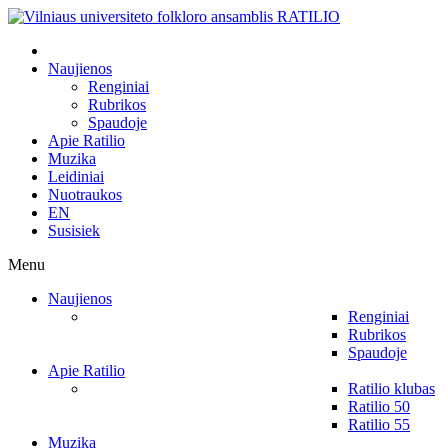
Naujienos
Renginiai
Rubrikos
Spaudoje
Apie Ratilio
Muzika
Leidiniai
Nuotraukos
EN
Susisiek
Menu
Naujienos
Renginiai
Rubrikos
Spaudoje
Apie Ratilio
Ratilio klubas
Ratilio 50
Ratilio 55
Muzika