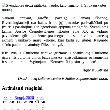
Vakarui artėjant, gardžiai pavalgę ir amatų išbandę,
ištvermingiausieji (su batais ir be jų) patraukė pasivaikščioti po
įvairiais pasakojimais ir legendomis apipintą etnografinį Švendubrės
kaimą. Aušros Česnulevičienės istorijos apie XX a. vidurio
pavandenę, giliai po žeme prasmegusį miestą ir velnio pamestą
akmenį vainikavo mūsų kelionę, kuri kartu su įstabia Raigardo
slėnio panorama atminty išliks dar ilgai.
Kitą rytą iš Čiurlionio triptiko grįžtame į paauksuotą Čiurlionio
gatvę, išsipurtome pilnus batus
pieskos
, atsisveikiname su laumėmis
ir sutartinių ritmu žygiuojame į Kernavę. Iki pasimatymo ten!
Agnė ir Kotryna
Druskininkų kultūros centro ir Julitos Slipkauskaitės nuotr.
Artimiausi renginiai
<<
<
Rugpj. 2026
>
>>
Pr
An
Tr
Kt
Pn
Šš
Sk
1
2