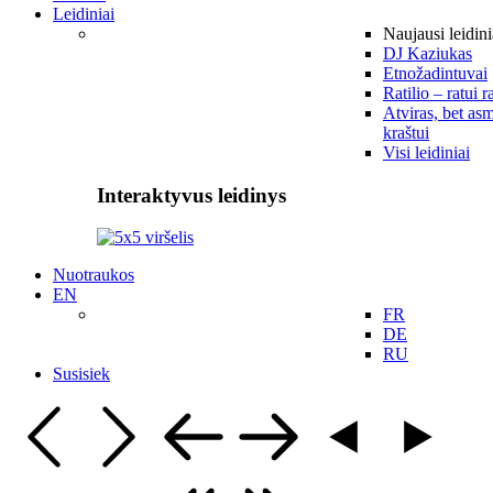
Leidiniai
Naujausi leidini
DJ Kaziukas
Etnožadintuvai
Ratilio – ratui r
Atviras, bet asm
kraštui
Visi leidiniai
Interaktyvus leidinys
Nuotraukos
EN
FR
DE
RU
Susisiek