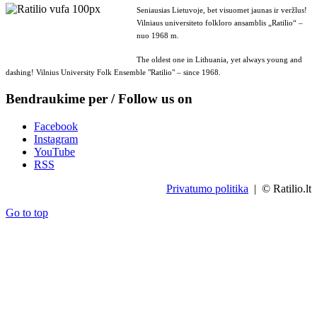
Seniausias Lietuvoje, bet visuomet jaunas ir veržlus!
Vilniaus universiteto folkloro ansamblis „Ratilio“ –
nuo 1968 m.
The oldest one in Lithuania, yet always young and
dashing! Vilnius University Folk Ensemble "Ratilio" – since 1968.
Bendraukime per / Follow us on
Facebook
Instagram
YouTube
RSS
Privatumo politika
| © Ratilio.lt
Go to top