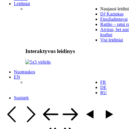
Leidiniai
Naujausi leidini
DJ Kaziukas
Etnožadintuvai
Ratilio – ratui r
Atviras, bet asm
kraštui
Visi leidiniai
Interaktyvus leidinys
Nuotraukos
EN
FR
DE
RU
Susisiek