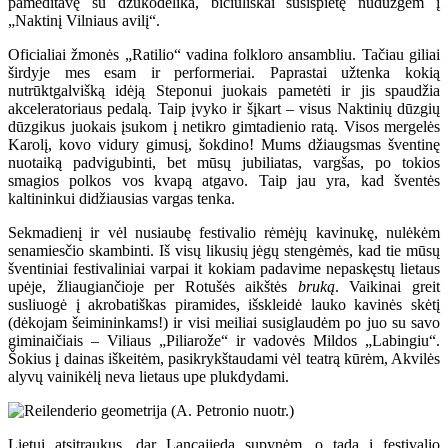
pameditavę su dzūkodelika, bičiuliškai susispietę nudūzgėm į
„Naktinį Vilniaus avilį“.
Oficialiai žmonės „Ratilio“ vadina folkloro ansambliu. Tačiau giliai
širdyje mes esam ir performeriai. Paprastai užtenka kokią
nutrūktgalvišką idėją Steponui juokais pametėti ir jis spaudžia
akceleratoriaus pedalą. Taip įvyko ir šįkart – visus Naktinių dūzgių
dūzgikus juokais įsukom į netikro gimtadienio ratą. Visos mergelės
Karolį, kovo vidury gimusį, šokdino! Mums džiaugsmas šventinę
nuotaiką padvigubinti, bet mūsų jubiliatas, vargšas, po tokios
smagios polkos vos kvapą atgavo. Taip jau yra, kad šventės
kaltininkui didžiausias vargas tenka.
Sekmadienį ir vėl nusiaubę festivalio rėmėjų kavinukę, nulėkėm
senamiesčio skambinti. Iš visų likusių jėgų stengėmės, kad tie mūsų
šventiniai festivaliniai varpai it kokiam padavime nepaskęstų lietaus
upėje, žliaugiančioje per Rotušės aikštės
bruką
. Vaikinai greit
susliuogė į akrobatiškas piramides, išskleidė lauko kavinės skėtį
(dėkojam šeimininkams!) ir visi meiliai susiglaudėm po juo su savo
giminaičiais – Viliaus „Piliarože“ ir vadovės Mildos „Labingiu“.
Šokius į dainas iškeitėm, pasikrykštaudami vėl teatrą kūrėm, Akvilės
alyvų vainikėlį neva lietaus upe plukdydami.
Lietui atsitraukus, dar Lancajiedą supynėm, o tada į festivalio