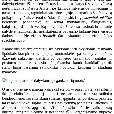
dalyvių eitynes išsiruošėm. Petras kaip kilnus karys festivalio vėliavą
nešė, mudvi su Rasyte Alyte į jos kampus įsitvėrusios vilniečiams ir
turistams mojom, ragininkai sutartines grojo, o smarkūs šokėjai visą
polką su ragučiais eisenoj sušoko! Dar pasidžiaugę
skambakankliška
bendryste, pabendravę su seniai matytaisiais, išsiilgtaisiais,
baigiamąja daina ir vėl išganingai iš už debesų pasirodžiusią saulę
palydėję, ratiliokai dar nesiskubino iš pavasario linksmybių į vasaros
darbus pulti. Ne vienas
bromelis
dar suskambėjo, ne vienas šokis
sušoktas buvo.
Kambarius pavertę drabužių skalbyklomis ir džiovyklomis, festivalio
lipdukais kompiuterius aplipdę, nuotraukėles pasklaidę, vainikėlius
džiovinti pakabinę, krentam po bemiegio savaitgalio į patalus. Ir
prisimenam – niekas nesibaigė. „Skamba skamba kankliai“ yra tik
starto linija vasarinių ratiliokiškų nuotykių, kelionių ir atradimų
maratone.
O aš dar prie savo minčių kaip
post scriptum
prisegu vieną svarbią ir
iki graudulio brangią liniją – kokia nesuardomai stipri yra ratiliokų
bendruomenė. Tai šilta skara sušalusį apgaubs, tai po skėčiu pakvies,
tai kasas naujokei supins, tai prieš pasirodymą padrąsins. Jaučiuosi ir
aš tokios meilės apgaubta. Visus rūpesčius dėl festivalio tekstų
kūrimo, renginių vedimo ir net vieno iš jų organizavimo nuplovė