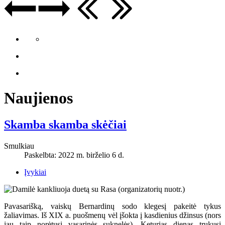
Naujienos
Skamba skamba skėčiai
Smulkiau
Paskelbta: 2022 m. birželio 6 d.
Įvykiai
Pavasarišką, vaiskų Bernardinų sodo klegesį pakeitė tykus
žaliavimas. Iš XIX a. puošmenų vėl įšokta į kasdienius džinsus (nors
jau taip norėtųsi vasarinės suknelės). Keturias dienas trukusi