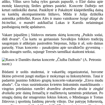
atliko, Vilius savo balsą rylos garsais papuošė, o Elzė daina apie
motulę klausytojų širdies gelmes pasiekė. Koncerte čiulbėjo net
keturi ratiliokiški duetai. Paukštytė ir Pakalnytė klaipėdietišką dainą
su kanklių akompanimentu liūliavo, Milda ir Julija dzūkiška
autentika pribloškė, Rasos Alės ir mano vainikuose
byzgė dūzgė du
bicinėliai
, o
mandri
aukštaičiai Lukas ir Karolis nelaimingai
pasibaigusią meilę apdainavo.
Vakare įsipaišėm į Sūduvos metams skirtą koncertą „Puikūs sodai,
didi dvarai“. Čia kartu su geriausiais Suvalkijos folkloro tradicijų
saugotojais ir atlikėjais pasirodėm Steponas, Julija ir aš, solo dainas
paruošę. Visas koncerto – pasakojimo apie suvalkiečio gyvenimą –
dalis draugėn surišo, sujungė Teresės tarmiškai skaitomi tekstai.
Būdami ir uolūs studentai, ir vakarėlių organizatoriai, buvome
likimo priversti jungti studijas ir mokymąsi su linksmybėmis. Tatai ir
padarėm jaunimo folkloro grupių koncerte-vakaronėje „Eisva mudu
abudu“. Čia visus susirinkusius kvietėm linksmintis mankštinantis –
vingrius priedainius
ramštri dramštra dramštra dralia
ir
zingfal
dralialia
prie dainų žemaičių ir mažlietuvių tarmėmis priduriant. Po
smagių dainų dar smagesnius šokius šokom, o Mindaugas ir Tomas
žiūrovus į sportinių žaidimų pievelę viliojo. Dar patrypę folkenrolą,