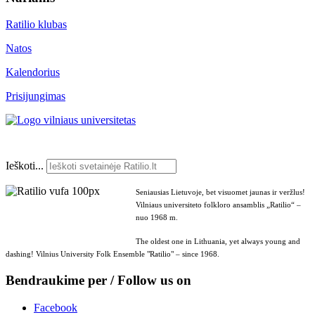
Ratilio klubas
Natos
Kalendorius
Prisijungimas
Ieškoti...
Seniausias Lietuvoje, bet visuomet jaunas ir veržlus!
Vilniaus universiteto folkloro ansamblis „Ratilio“ –
nuo 1968 m.
The oldest one in Lithuania, yet always young and
dashing! Vilnius University Folk Ensemble "Ratilio" – since 1968.
Bendraukime per / Follow us on
Facebook