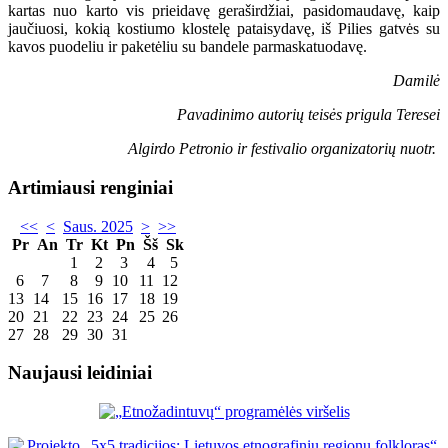
kartas nuo karto vis prieidavę geraširdžiai, pasidomaudavę, kaip
jaučiuosi, kokią kostiumo klostelę pataisydavę, iš Pilies gatvės su
kavos puodeliu ir paketėliu su bandele parmaskatuodavę.
Damilė
Pavadinimo autorių teisės prigula Teresei
Algirdo Petronio ir festivalio organizatorių nuotr.
Artimiausi renginiai
<<
<
Saus. 2025
>
>>
Pr
An
Tr
Kt
Pn
Šš
Sk
1
2
3
4
5
6
7
8
9
10
11
12
13
14
15
16
17
18
19
20
21
22
23
24
25
26
27
28
29
30
31
Naujausi leidiniai