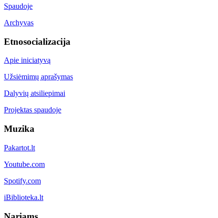
Spaudoje
Archyvas
Etnosocializacija
Apie iniciatyvą
Užsiėmimų aprašymas
Dalyvių atsiliepimai
Projektas spaudoje
Muzika
Pakartot.lt
Youtube.com
Spotify.com
iBiblioteka.lt
Nariams