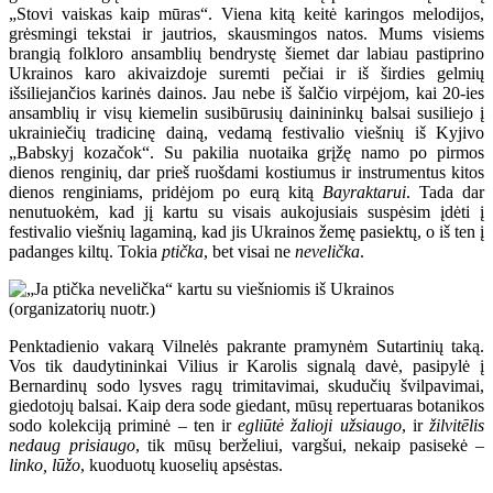
„Stovi vaiskas kaip mūras“. Viena kitą keitė karingos melodijos,
grėsmingi tekstai ir jautrios, skausmingos natos. Mums visiems
brangią folkloro ansamblių bendrystę šiemet dar labiau pastiprino
Ukrainos karo akivaizdoje suremti pečiai ir iš širdies gelmių
išsiliejančios karinės dainos. Jau nebe iš šalčio virpėjom, kai 20-ies
ansamblių ir visų kiemelin susibūrusių dainininkų balsai susiliejo į
ukrainiečių tradicinę dainą, vedamą festivalio viešnių iš Kyjivo
„Babskyj kozačok“. Su pakilia nuotaika grįžę namo po pirmos
dienos renginių, dar prieš ruošdami kostiumus ir instrumentus kitos
dienos renginiams, pridėjom po eurą kitą
Bayraktarui
. Tada dar
nenutuokėm, kad jį kartu su visais aukojusiais suspėsim įdėti į
festivalio viešnių lagaminą, kad jis Ukrainos žemę pasiektų, o iš ten į
padanges kiltų. Tokia
ptička
, bet visai ne
nevelička
.
Penktadienio vakarą Vilnelės pakrante pramynėm Sutartinių taką.
Vos tik daudytininkai Vilius ir Karolis signalą davė, pasipylė į
Bernardinų sodo lysves ragų trimitavimai, skudučių švilpavimai,
giedotojų balsai. Kaip dera sode giedant, mūsų repertuaras botanikos
sodo kolekciją priminė – ten ir
egliūtė žalioji užsiaugo
, ir
žilvitēlis
nedaug prisiaugo
, tik mūsų berželiui, vargšui, nekaip pasisekė –
linko, lūžo
, kuoduotų kuoselių apsėstas.