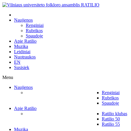
Naujienos
Renginiai
Rubrikos
Spaudoje
Apie Ratilio
Muzika
Leidiniai
Nuotraukos
EN
Susisiek
Menu
Naujienos
Renginiai
Rubrikos
Spaudoje
Apie Ratilio
Ratilio klubas
Ratilio 50
Ratilio 55
Muzika