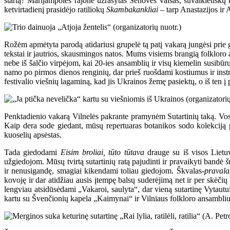
startą? Marijampolės rajone užrašytas Senovės valsas, suvalkietiškų 
ketvirtadienį prasidėjo ratiliokų
Skambakankliai
– tarp Anastazijos ir
Rožėm apmėtyta parodą atidariusi grupelė tą patį vakarą jungėsi prie 
tekstai ir jautrios, skausmingos natos. Mums visiems brangią folkloro a
nebe iš šalčio virpėjom, kai 20-ies ansamblių ir visų kiemelin susibūr
namo po pirmos dienos renginių, dar prieš ruošdami kostiumus ir inst
festivalio viešnių lagaminą, kad jis Ukrainos žemę pasiektų, o iš ten į
Penktadienio vakarą Vilnelės pakrante pramynėm Sutartinių taką. Vos t
Kaip dera sode giedant, mūsų repertuaras botanikos sodo kolekciją 
kuoselių apsėstas.
Tada giedodami
Eisim broliai, tūto tūtava
drauge su iš visos Lietu
užgiedojom. Mūsų tvirtą sutartinių ratą pajudinti ir pravaikyti bandė
š
ir nenusigandę, smagiai kikendami toliau giedojom. Škvalas-
pravala
kovoję ir dar atidžiau ausis įtempę balsų suderėjimą net ir per skėč
lengviau atsidūsėdami „Vakaroi, saulyta“, dar vieną sutartinę Vytau
kartu su Švenčionių kapela „Kaimynai“ ir Vilniaus folkloro ansambliu