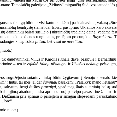
kanklių valtelėj ant kapsiškos prijuostės lelijų jūros besisupantis, ja
 Antano Tamošaičių galerijoje „Židinys“ mirgančių Sūduvos tautodailės
gausaus draugų būrio ir visi kartu traukėm į pasidainavimų vakarą „Sto
nsamblių bendrystę šiemet dar labiau pastiprino Ukrainos karo akivaizdoj
usių dainininkų balsai susiliejo į ukrainiečių tradicinę dainą, vedamą fe
rumentus kitos dienos renginiams, pridėjom po eurą kitą
Bayraktarui
. 
 padanges kiltų. Tokia
ptička
, bet visai ne
nevelička
.
ik daudytininkai Vilius ir Karolis signalą davė, pasipylė į Bernardinų 
priminė – ten ir
egliūtė žalioji užsiaugo
, ir
žilvitēlis nedaug prisiaugo
vos sugužėjusiu sutartuvininkų būriu žygiavom į Senojo arsenalo kie
umni
liūtis, tai mes jai dar
šumniau
pasakėm: „Palaikyk mano lietsargį“ 
s
, sakytum, betgi dūšios
pravalyti
, ypač magiškais sutartinių balsų su
ių baladojimą atradom, audra aprimo. Tuoj pakvipo pavasarine žaluma ir 
tui Didžiajam prie apsiausto prisegėm ir smagiai šlepsėdami parsiskub
 „Jorė“.