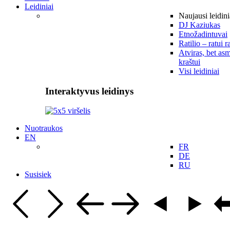
Leidiniai
Naujausi leidini
DJ Kaziukas
Etnožadintuvai
Ratilio – ratui r
Atviras, bet asm
kraštui
Visi leidiniai
Interaktyvus leidinys
Nuotraukos
EN
FR
DE
RU
Susisiek