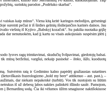
unos moterukės, kilimo nuo Skersabalių I-o kaimo, kankliuojamas. Taip
 grožybių, surinktų parodon „Podėluko skarbai“.
vi vaiskas kaip mūras“. Viena kitą keitė karingos melodijos, grėsmingi
e suremti pečiai ir iš širdies gelmių išsiliejančios karinės dainos. Jau
stivalio viešnių iš Kyjivo „Babskyj kozačok“. Su pakilia nuotaika grįžę
Tada dar nenutuokėm, kad jį kartu su visais aukojusiais suspėsim įdėti į
sodo lysves ragų trimitavimai, skudučių švilpavimai, giedotojų balsai.
, tik mūsų berželiui, vargšui, nekaip pasisekė –
linko, lūžo
, kuoduotų
mą. Sutvėrėm ratą ir Gedimino kalno papėdėj gražiausias sutartines
(lietuviškasis frazeologizmo „hold my beer“ atitikmuo – aut. past.), –
daužimais, dar niekam nepakenkė (turbūt). Vos tik nustojom su liūtim
netrukus iš už debesų labos nakties palinkėti išlindo saulė. Pamojom,
inom į Bernardinų sodą. Čia iki vėlumos ūžėm smagiuose naktišokiuose