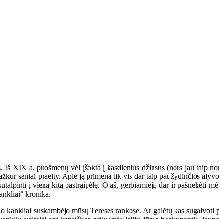
 Iš XIX a. puošmenų vėl įšokta į kasdienius džinsus (nors jau taip norė
 kažkur seniai praeity. Apie ją primena tik vis dar taip pat žydinčios 
utalpinti į vieną kitą pastraipėlę. O aš, gerbiamieji, dar ir pašnekėti 
ankliai“ kronika.
ivalio kankliai suskambėjo mūsų Teresės rankose. Ar galėtų kas sugalvot