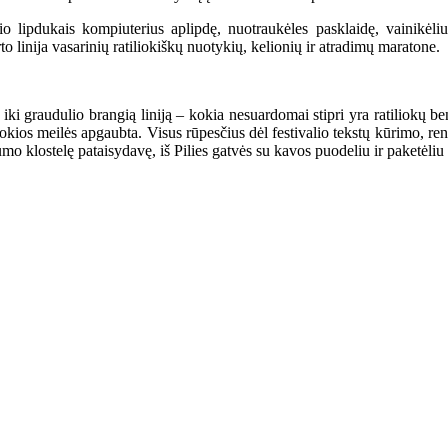
o lipdukais kompiuterius aplipdę, nuotraukėles pasklaidę, vainikėliu
 linija vasarinių ratiliokiškų nuotykių, kelionių ir atradimų maratone.
 iki graudulio brangią liniją – kokia nesuardomai stipri yra ratiliokų be
 tokios meilės apgaubta. Visus rūpesčius dėl festivalio tekstų kūrimo, r
umo klostelę pataisydavę, iš Pilies gatvės su kavos puodeliu ir paketėl