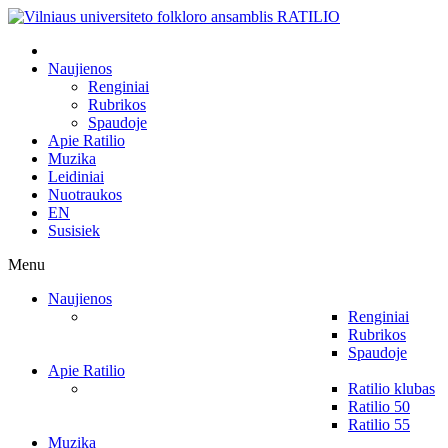
Naujienos
Renginiai
Rubrikos
Spaudoje
Apie Ratilio
Muzika
Leidiniai
Nuotraukos
EN
Susisiek
Menu
Naujienos
Renginiai
Rubrikos
Spaudoje
Apie Ratilio
Ratilio klubas
Ratilio 50
Ratilio 55
Muzika