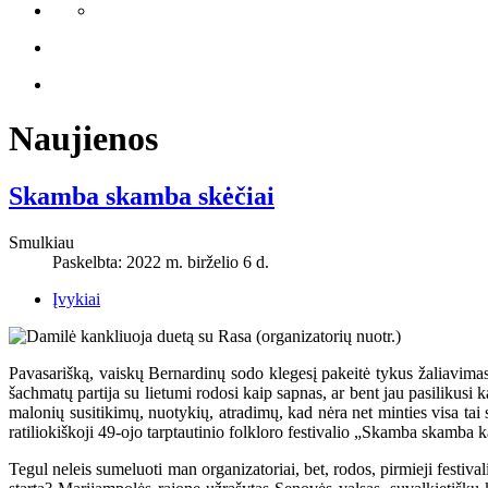
Naujienos
Skamba skamba skėčiai
Smulkiau
Paskelbta: 2022 m. birželio 6 d.
Įvykiai
Pavasarišką, vaiskų Bernardinų sodo klegesį pakeitė tykus žaliavimas.
šachmatų partija su lietumi rodosi kaip sapnas, ar bent jau pasilikusi
malonių susitikimų, nuotykių, atradimų, kad nėra net minties visa tai s
ratiliokiškoji 49-ojo tarptautinio folkloro festivalio „Skamba skamba k
Tegul neleis sumeluoti man organizatoriai, bet, rodos, pirmieji fest