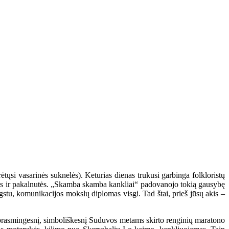
tųsi vasarinės suknelės). Keturias dienas trukusi garbinga folkloristų
alyvos ir pakalnutės. „Skamba skamba kankliai“ padovanojo tokią gausybę
mėgstu, komunikacijos mokslų diplomas visgi. Tad štai, prieš jūsų akis –
i prasmingesnį, simboliškesnį Sūduvos metams skirto renginių maratono