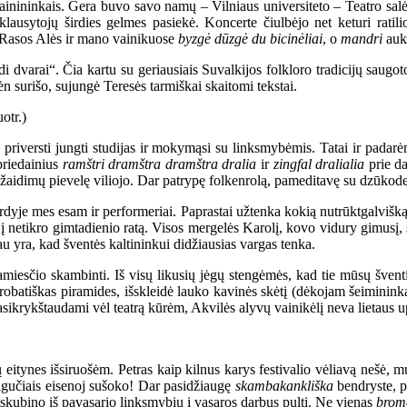
inininkais. Gera buvo savo namų – Vilniaus universiteto – Teatro salė
lausytojų širdies gelmes pasiekė. Koncerte čiulbėjo net keturi ratilio
, Rasos Alės ir mano vainikuose
byzgė dūzgė du bicinėliai
, o
mandri
aukš
dvarai“. Čia kartu su geriausiais Suvalkijos folkloro tradicijų saugotoja
 surišo, sujungė Teresės tarmiškai skaitomi tekstai.
mo priversti jungti studijas ir mokymąsi su linksmybėmis. Tatai ir pad
priedainius
ramštri dramštra dramštra dralia
ir
zingfal dralialia
prie da
idimų pievelę viliojo. Dar patrypę folkenrolą, pameditavę su dzūkodeli
irdyje mes esam ir performeriai. Paprastai užtenka kokią nutrūktgalvišką 
m į netikro gimtadienio ratą. Visos mergelės Karolį, kovo vidury gimus
u yra, kad šventės kaltininkui didžiausias vargas tenka.
iesčio skambinti. Iš visų likusių jėgų stengėmės, kad tie mūsų šventin
akrobatiškas piramides, išskleidė lauko kavinės skėtį (dėkojam šeiminink
asikrykštaudami vėl teatrą kūrėm, Akvilės alyvų vainikėlį neva lietaus
ų eitynes išsiruošėm. Petras kaip kilnus karys festivalio vėliavą nešė, m
ragučiais eisenoj sušoko! Dar pasidžiaugę
skambakankliška
bendryste, pa
siskubino iš pavasario linksmybių į vasaros darbus pulti. Ne vienas
brome