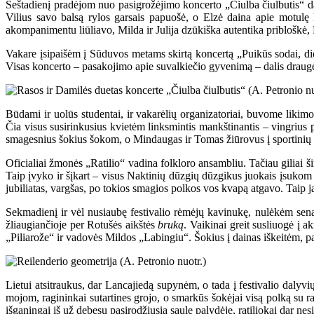
Šeštadienį pradėjom nuo pasigrožėjimo koncerto „Čiulba čiulbutis“ da
Vilius savo balsą rylos garsais papuošė, o Elzė daina apie motulę k
akompanimentu liūliavo, Milda ir Julija dzūkiška autentika pribloškė
Vakare įsipaišėm į Sūduvos metams skirtą koncertą „Puikūs sodai, didi 
Visas koncerto – pasakojimo apie suvalkiečio gyvenimą – dalis draugėn
Būdami ir uolūs studentai, ir vakarėlių organizatoriai, buvome liki
Čia visus susirinkusius kvietėm linksmintis mankštinantis – vingrius 
smagesnius šokius šokom, o Mindaugas ir Tomas žiūrovus į sportinių ža
Oficialiai žmonės „Ratilio“ vadina folkloro ansambliu. Tačiau giliai š
Taip įvyko ir šįkart – visus Naktinių dūzgių dūzgikus juokais įsuko
jubiliatas, vargšas, po tokios smagios polkos vos kvapą atgavo. Taip ja
Sekmadienį ir vėl nusiaubę festivalio rėmėjų kavinukę, nulėkėm senam
žliaugiančioje per Rotušės aikštės
bruką
. Vaikinai greit susliuogė į 
„Piliarože“ ir vadovės Mildos „Labingiu“. Šokius į dainas iškeitėm, p
Lietui atsitraukus, dar Lancajiedą supynėm, o tada į festivalio dalyvi
mojom, ragininkai sutartines grojo, o smarkūs šokėjai visą polką su 
išganingai iš už debesų pasirodžiusią saulę palydėję, ratiliokai dar ne