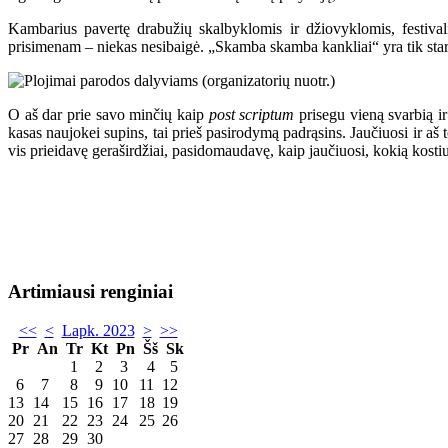
Kambarius pavertę drabužių skalbyklomis ir džiovyklomis, festivali
prisimenam – niekas nesibaigė. „Skamba skamba kankliai“ yra tik starto
O aš dar prie savo minčių kaip
post scriptum
prisegu vieną svarbią ir
kasas naujokei supins, tai prieš pasirodymą padrąsins. Jaučiuosi ir aš
vis prieidavę geraširdžiai, pasidomaudavę, kaip jaučiuosi, kokią kosti
Artimiausi renginiai
<<
<
Lapk. 2023
>
>>
Pr
An
Tr
Kt
Pn
Šš
Sk
1
2
3
4
5
6
7
8
9
10
11
12
13
14
15
16
17
18
19
20
21
22
23
24
25
26
27
28
29
30