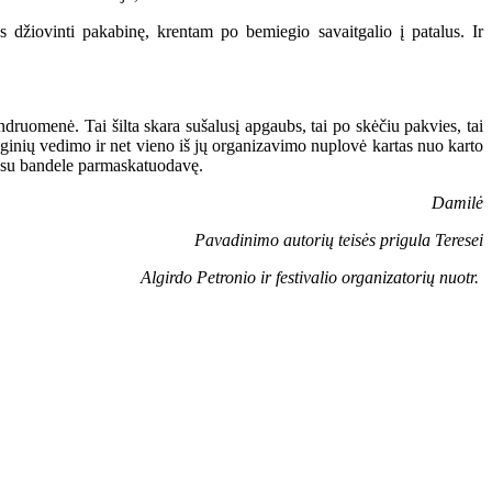
s džiovinti pakabinę, krentam po bemiegio savaitgalio į patalus. Ir
ndruomenė. Tai šilta skara sušalusį apgaubs, tai po skėčiu pakvies, tai
enginių vedimo ir net vieno iš jų organizavimo nuplovė kartas nuo karto
iu su bandele parmaskatuodavę.
Damilė
Pavadinimo autorių teisės prigula Teresei
Algirdo Petronio ir festivalio organizatorių nuotr.