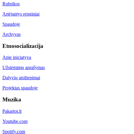
Rubrikos
Artėjantys renginiai
Spaudoje
Archyvas
Etnosocializacija
Apie iniciatyvą
Užsiėmimų aprašymas
Dalyvių atsiliepimai
Projektas spaudoje
Muzika
Pakartot.lt
Youtube.com
Spotify.com