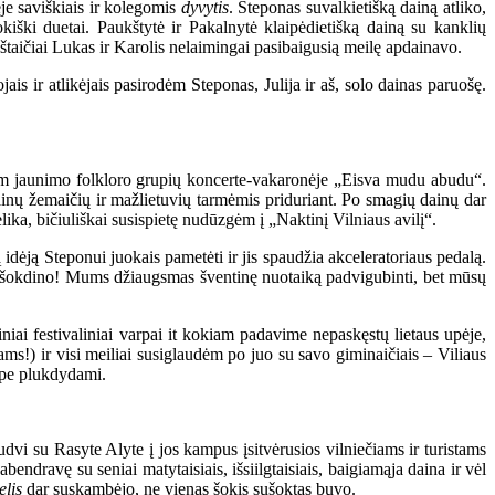
je saviškiais ir kolegomis
dyvytis
. Steponas suvalkietišką dainą atliko,
kiški duetai. Paukštytė ir Pakalnytė klaipėdietišką dainą su kanklių
taičiai Lukas ir Karolis nelaimingai pasibaigusią meilę apdainavo.
is ir atlikėjais pasirodėm Steponas, Julija ir aš, solo dainas paruošę.
arėm jaunimo folkloro grupių koncerte-vakaronėje „Eisva mudu abudu“.
inų žemaičių ir mažlietuvių tarmėmis priduriant. Po smagių dainų dar
ka, bičiuliškai susispietę nudūzgėm į „Naktinį Vilniaus avilį“.
idėją Steponui juokais pametėti ir jis spaudžia akceleratoriaus pedalą.
į, šokdino! Mums džiaugsmas šventinę nuotaiką padvigubinti, bet mūsų
iai festivaliniai varpai it kokiam padavime nepaskęstų lietaus upėje,
ams!) ir visi meiliai susiglaudėm po juo su savo giminaičiais – Viliaus
 upe plukdydami.
udvi su Rasyte Alyte į jos kampus įsitvėrusios vilniečiams ir turistams
bendravę su seniai matytaisiais, išsiilgtaisiais, baigiamąja daina ir vėl
lis
dar suskambėjo, ne vienas šokis sušoktas buvo.