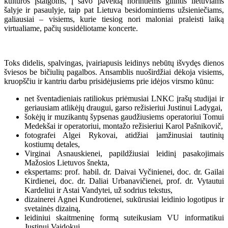
kultūros įstaigoms, į savo paveldą norintiems gilintis lietuviams
šalyje ir pasaulyje, taip pat Lietuva besidomintiems užsieniečiams,
galiausiai – visiems, kurie tiesiog nori maloniai praleisti laiką
virtualiame, pačių susidėliotame koncerte.
Toks didelis, spalvingas, įvairiapusis leidinys nebūtų išvydęs dienos
šviesos be bičiulių pagalbos. Ansamblis nuoširdžiai dėkoja visiems,
kruopščiu ir kantriu darbu prisidėjusiems prie idėjos virsmo kūnu:
net šventadieniais ratiliokus priėmusiai LNKC įrašų studijai ir
geriausiam atlikėjų draugui, garso režisieriui Justinui Ladygai,
šokėjų ir muzikantų šypsenas gaudžiusiems operatoriui Tomui
Medekšai ir operatoriui, montažo režisieriui Karol Pašnikovič,
fotografei Algei Rykovai, atidžiai įamžinusiai tautinių
kostiumų detales,
Virginai Asnauskienei, papildžiusiai leidinį pasakojimais
Mažosios Lietuvos šnekta,
ekspertams: prof. habil. dr. Daivai Vyčinienei, doc. dr. Gailai
Kirdienei, doc. dr. Daliai Urbanavičienei, prof. dr. Vytautui
Kardeliui ir Astai Vandytei, už sodrius tekstus,
dizainerei Agnei Kundrotienei, sukūrusiai leidinio logotipus ir
svetainės dizainą,
leidiniui skaitmeninę formą suteikusiam VU informatikui
Justinui Vaidokui,