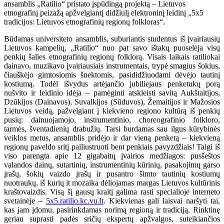
ansamblis „Ratilio“ pristato įspūdingą projektą – Lietuvos
etnografinį peizažą apžvelgiantį didžiulį elektroninį leidinį „5x5
tradicijos: Lietuvos etnografinių regionų folkloras“.
Būdamas universiteto ansamblis, suburiantis studentus iš įvairiausių
Lietuvos kampelių, „Ratilio“ nuo pat savo ištakų puoselėja visų
penkių šalies etnografinių regionų folklorą. Visais laikais ratiliokai
dainavo, muzikavo įvairiausiais instrumentais, trypė smagius šokius,
čiauškėjo gimtosiomis šnektomis, pasididžiuodami dėvėjo tautinį
kostiumą. Todėl išvydus artėjančio jubiliejaus penketukų porą
nušvito ir leidinio idėja – pamėginti atskleisti savitą Aukštaitijos,
Dzūkijos (Dainavos), Suvalkijos (Sūduvos), Žemaitijos ir Mažosios
Lietuvos veidą, pažvelgiant į kiekvieno regiono kultūrą iš penkių
pusių: dainuojamojo, instrumentinio, choreografinio folkloro,
tarmės, šventadienių drabužių. Tarsi burdamas sau ilgus kūrybinės
veiklos metus, ansamblis pridėjo ir dar vieną penketą – kiekvieną
regionų paveldo sritį pailiustruoti bent penkiais pavyzdžiais! Taigi iš
viso parengta apie 12 gigabaitų įvairios medžiagos: pusšeštos
valandos dainų, sutartinių, instrumentinių kūrinių, pasakojimų garso
įrašų, šokių vaizdo įrašų ir pusantro šimto tautinių kostiumų
nuotraukų, iš kurių it mozaika dėliojamas margas Lietuvos kultūrinis
kraštovaizdis. Visą šį gausų kraitį galima rasti specialioje interneto
svetainėje –
5x5.ratilio.kc.vu.lt
. Kiekvienas gali laisvai naršyti tai,
kas jam įdomu, pasirinkdamas norimą regioną ir tradiciją. Rinktinę
geriau suprasti padės sričių ekspertų apžvalgos, suteikiančios