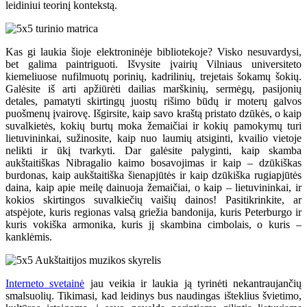
leidiniui teorinį kontekstą.
Kas gi laukia šioje elektroninėje bibliotekoje? Visko nesuvardysi,
bet galima paintriguoti. Išvysite įvairių Vilniaus universiteto
kiemeliuose nufilmuotų porinių, kadrilinių, trejetais šokamų šokių.
Galėsite iš arti apžiūrėti dailias marškinių, sermėgų, pasijonių
detales, pamatyti skirtingų juostų rišimo būdų ir moterų galvos
puošmenų įvairovę. Išgirsite, kaip savo kraštą pristato dzūkės, o kaip
suvalkietės, kokių burtų moka žemaičiai ir kokių pamokymų turi
lietuvininkai, sužinosite, kaip nuo laumių atsiginti, kvailio vietoje
nelikti ir ūkį tvarkyti. Dar galėsite palyginti, kaip skamba
aukštaitiškas Nibragalio kaimo bosavojimas ir kaip – dzūkiškas
burdonas, kaip aukštaitiška šienapjūtės ir kaip dzūkiška rugiapjūtės
daina, kaip apie meilę dainuoja žemaičiai, o kaip – lietuvininkai, ir
kokios skirtingos suvalkiečių vaišių dainos! Pasitikrinkite, ar
atspėjote, kuris regionas valsą griežia bandonija, kuris Peterburgo ir
kuris vokiška armonika, kuris jį skambina cimbolais, o kuris –
kanklėmis.
Interneto svetainė
jau veikia ir laukia ją tyrinėti nekantraujančių
smalsuolių. Tikimasi, kad leidinys bus naudingas išteklius švietimo,