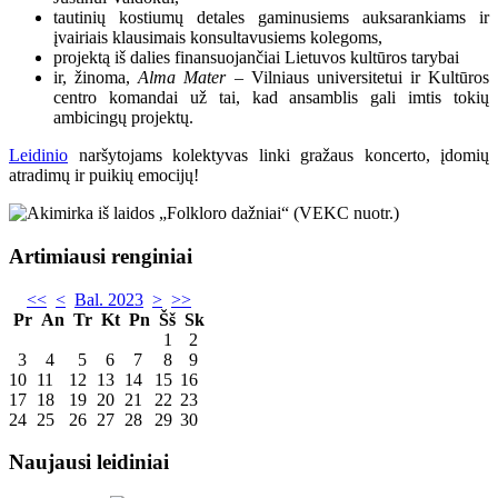
tautinių kostiumų detales gaminusiems auksarankiams ir
įvairiais klausimais konsultavusiems kolegoms,
projektą iš dalies finansuojančiai Lietuvos kultūros tarybai
ir, žinoma,
Alma Mater
– Vilniaus universitetui ir Kultūros
centro komandai už tai, kad ansamblis gali imtis tokių
ambicingų projektų.
Leidinio
naršytojams kolektyvas linki gražaus koncerto, įdomių
atradimų ir puikių emocijų!
Artimiausi renginiai
<<
<
Bal. 2023
>
>>
Pr
An
Tr
Kt
Pn
Šš
Sk
1
2
3
4
5
6
7
8
9
10
11
12
13
14
15
16
17
18
19
20
21
22
23
24
25
26
27
28
29
30
Naujausi leidiniai