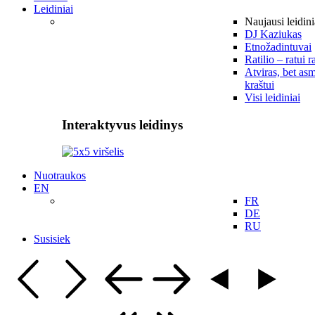
Leidiniai
Naujausi leidini
DJ Kaziukas
Etnožadintuvai
Ratilio – ratui r
Atviras, bet asm
kraštui
Visi leidiniai
Interaktyvus leidinys
Nuotraukos
EN
FR
DE
RU
Susisiek