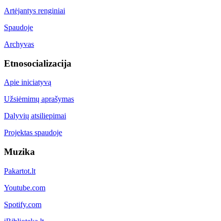
Artėjantys renginiai
Spaudoje
Archyvas
Etnosocializacija
Apie iniciatyvą
Užsiėmimų aprašymas
Dalyvių atsiliepimai
Projektas spaudoje
Muzika
Pakartot.lt
Youtube.com
Spotify.com