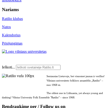
iBiblioteka.lt
Nariams
Ratilio klubas
Natos
Kalendorius
Prisijungimas
Ieškoti...
Seniausias Lietuvoje, bet visuomet jaunas ir veržlus!
Vilniaus universiteto folkloro ansamblis „Ratilio“ –
nuo 1968 m.
The oldest one in Lithuania, yet always young and
dashing! Vilnius University Folk Ensemble "Ratilio" – since 1968.
Bendraukime per / Follow us on