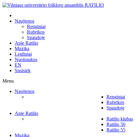
Naujienos
Renginiai
Rubrikos
Spaudoje
Apie Ratilio
Muzika
Leidiniai
Nuotraukos
EN
Susisiek
Menu
Naujienos
Renginiai
Rubrikos
Spaudoje
Apie Ratilio
Ratilio klubas
Ratilio 50
Ratilio 55
Muzika