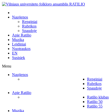
Naujienos
Renginiai
Rubrikos
Spaudoje
Apie Ratilio
Muzika
Leidiniai
Nuotraukos
EN
Susisiek
Menu
Naujienos
Renginiai
Rubrikos
Spaudoje
Apie Ratilio
Ratilio klubas
Ratilio 50
Ratilio 55
Muzika