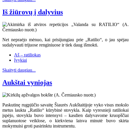
Iš žiūrovų į dalyvius
Net nepraėjo mėnuo, kai prisijungiau prie „Ratilio“, o jau spėjau
sudalyvauti trijuose renginiuose ir tiek daug išmokti.
Aš – ratiliokas
Įvykiai
Skaityti daugiau...
Aukštai vyniojas
Paskutinę rugpjūčio savaitę Šiaurės Aukštaitijoje vyko visus mokslo
metus laukta „Ratilio“ kūrybinė stovykla. Kaip vyresnieji ratiliokai
įspėjo, stovykla buvo intensyvi – kasdien dalyvavome kruopščiai
suplanuotose veiklose, o kiekviena laisva minutė buvo skirta
mokymuisi groti pasirinktu instrumentu.