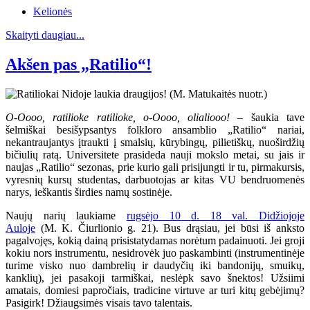
Kelionės
Skaityti daugiau...
Akšen pas „Ratilio“!
O-Oooo, ratilioke ratilioke, o-Oooo, olialiooo!
– šaukia tave
šelmiškai besišypsantys folkloro ansamblio „Ratilio“ nariai,
nekantraujantys įtraukti į smalsių, kūrybingų, pilietiškų, nuoširdžių
bičiulių ratą. Universitete prasideda nauji mokslo metai, su jais ir
naujas „Ratilio“ sezonas, prie kurio gali prisijungti ir tu, pirmakursis,
vyresnių kursų studentas, darbuotojas ar kitas VU bendruomenės
narys, ieškantis širdies namų sostinėje.
Naujų narių laukiame
rugsėjo 10 d. 18 val. Didžiojoje
Auloje
(M. K. Čiurlionio g. 21). Bus drąsiau, jei būsi iš anksto
pagalvojęs, kokią dainą prisistatydamas norėtum padainuoti. Jei groji
kokiu nors instrumentu, nesidrovėk juo paskambinti (instrumentinėje
turime visko nuo dambrelių ir daudyčių iki bandonijų, smuikų,
kanklių), jei pasakoji tarmiškai, neslėpk savo šnektos! Užsiimi
amatais, domiesi papročiais, tradicine virtuve ar turi kitų gebėjimų?
Pasigirk! Džiaugsimės visais tavo talentais.