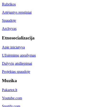
Rubrikos
Artėjantys renginiai
Spaudoje
Archyvas
Etnosocializacija
Apie iniciatyvą
Užsiėmimų aprašymas
Dalyvių atsiliepimai
Projektas spaudoje
Muzika
Pakartot.lt
Youtube.com
Spotify.com