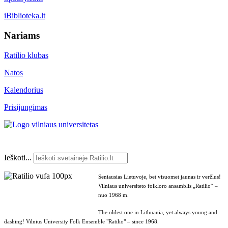
iBiblioteka.lt
Nariams
Ratilio klubas
Natos
Kalendorius
Prisijungimas
Ieškoti...
Seniausias Lietuvoje, bet visuomet jaunas ir veržlus!
Vilniaus universiteto folkloro ansamblis „Ratilio“ –
nuo 1968 m.
The oldest one in Lithuania, yet always young and
dashing! Vilnius University Folk Ensemble "Ratilio" – since 1968.