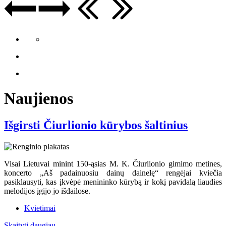
Naujienos
Išgirsti Čiurlionio kūrybos šaltinius
Visai Lietuvai minint 150-ąsias M. K. Čiurlionio gimimo metines,
koncerto „Aš padainuosiu dainų dainelę“ rengėjai kviečia
pasiklausyti, kas įkvėpė menininko kūrybą ir kokį pavidalą liaudies
melodijos įgijo jo išdailose.
Kvietimai
Skaityti daugiau...