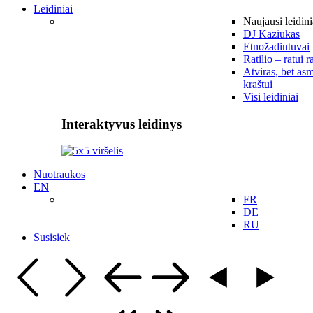
Leidiniai
Naujausi leidini
DJ Kaziukas
Etnožadintuvai
Ratilio – ratui r
Atviras, bet asm
kraštui
Visi leidiniai
Interaktyvus leidinys
Nuotraukos
EN
FR
DE
RU
Susisiek