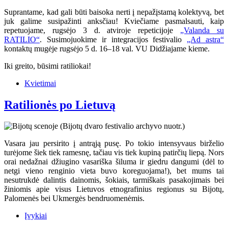
Suprantame, kad gali būti baisoka nerti į nepažįstamą kolektyvą, bet
juk galime susipažinti anksčiau! Kviečiame pasmalsauti, kaip
repetuojame, rugsėjo 3 d. atviroje repeticijoje
„Valanda su
RATILIO“
. Susimojuokime ir integracijos festivalio
„Ad astra“
kontaktų mugėje rugsėjo 5 d. 16–18 val. VU Didžiajame kieme.
Iki greito, būsimi ratiliokai!
Kvietimai
Ratilionės po Lietuvą
Vasara jau persirito į antrąją pusę. Po tokio intensyvaus birželio
turėjome šiek tiek ramesnę, tačiau vis tiek kupiną patirčių liepą. Nors
orai nedažnai džiugino vasariška šiluma ir giedru dangumi (dėl to
netgi vieno renginio vieta buvo koreguojama!), bet mums tai
nesutrukdė dalintis dainomis, šokiais, tarmiškais pasakojimais bei
žiniomis apie visus Lietuvos etnografinius regionus su Bijotų,
Palomenės bei Ukmergės bendruomenėmis.
Įvykiai