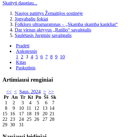
Skaityti daugiau...
Naujos patirtys Žemaitijos sostinėje
Jonvabalių šokiai
Folkloro ultramaratonas – „Skamba skamba kankliai“
Dar vienas aktyvus „Ratilio“ savaitgalis
Saulėtasis Jurginių savaitgalis
Pradėti
Ankstesnis
1
2
3
4
5
6
7
8
9
10
Kitas
Paskutinis
Artimiausi renginiai
<<
<
Saus. 2024
>
>>
Pr
An
Tr
Kt
Pn
Šš
Sk
1
2
3
4
5
6
7
8
9
10
11
12
13
14
15
16
17
18
19
20
21
22
23
24
25
26
27
28
29
30
31
Naujausi leidiniai