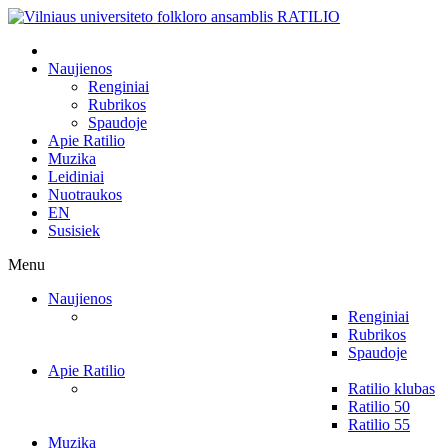
Naujienos
Renginiai
Rubrikos
Spaudoje
Apie Ratilio
Muzika
Leidiniai
Nuotraukos
EN
Susisiek
Menu
Naujienos
Renginiai
Rubrikos
Spaudoje
Apie Ratilio
Ratilio klubas
Ratilio 50
Ratilio 55
Muzika