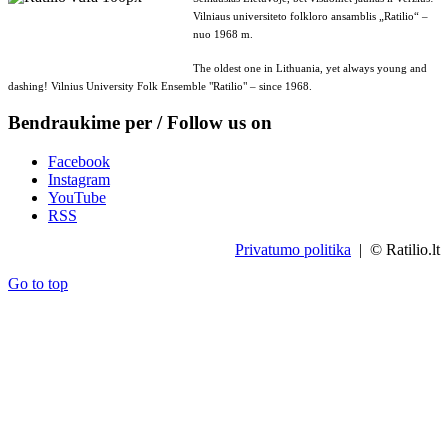
Vilniaus universiteto folkloro ansamblis „Ratilio“ –
nuo 1968 m.
The oldest one in Lithuania, yet always young and
dashing! Vilnius University Folk Ensemble "Ratilio" – since 1968.
Bendraukime per / Follow us on
Facebook
Instagram
YouTube
RSS
Privatumo politika
| © Ratilio.lt
Go to top