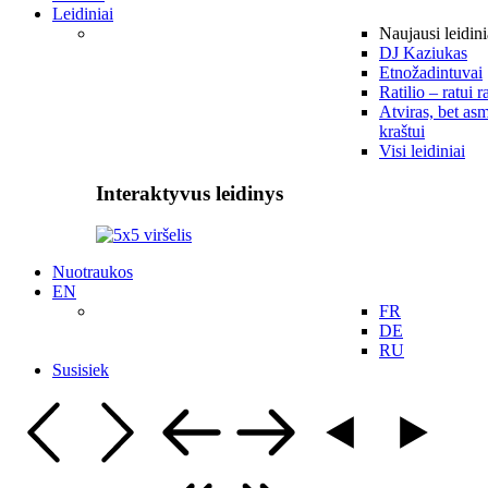
Leidiniai
Naujausi leidini
DJ Kaziukas
Etnožadintuvai
Ratilio – ratui r
Atviras, bet asm
kraštui
Visi leidiniai
Interaktyvus leidinys
Nuotraukos
EN
FR
DE
RU
Susisiek