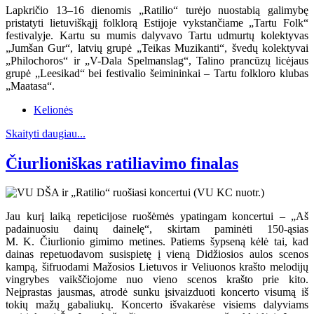
Lapkričio 13–16 dienomis „Ratilio“ turėjo nuostabią galimybę
pristatyti lietuviškąjį folklorą Estijoje vykstančiame „Tartu Folk“
festivalyje. Kartu su mumis dalyvavo Tartu udmurtų kolektyvas
„Jumšan Gur“, latvių grupė „Teikas Muzikanti“, švedų kolektyvai
„Philochoros“ ir „V-Dala Spelmanslag“, Talino prancūzų licėjaus
grupė „Leesikad“ bei festivalio šeimininkai – Tartu folkloro klubas
„Maatasa“.
Kelionės
Skaityti daugiau...
Čiurlioniškas ratiliavimo finalas
Jau kurį laiką repeticijose ruošėmės ypatingam koncertui – „Aš
padainuosiu dainų dainelę“, skirtam paminėti 150-ąsias
M. K. Čiurlionio gimimo metines. Patiems šypseną kėlė tai, kad
dainas repetuodavom susispietę į vieną Didžiosios aulos scenos
kampą, šifruodami Mažosios Lietuvos ir Veliuonos krašto melodijų
vingrybes vaikščiojome nuo vieno scenos krašto prie kito.
Neįprastas jausmas, atrodė sunku įsivaizduoti koncerto visumą iš
tokių mažų gabaliukų. Koncerto išvakarėse visiems dalyviams