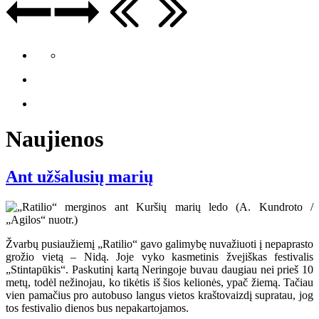
Naujienos
Ant užšalusių marių
Žvarbų pusiaužiemį „Ratilio“ gavo galimybę nuvažiuoti į nepaprasto
grožio vietą – Nidą. Joje vyko kasmetinis žvejiškas festivalis
„Stintapūkis“. Paskutinį kartą Neringoje buvau daugiau nei prieš 10
metų, todėl nežinojau, ko tikėtis iš šios kelionės, ypač žiemą. Tačiau
vien pamačius pro autobuso langus vietos kraštovaizdį supratau, jog
tos festivalio dienos bus nepakartojamos.