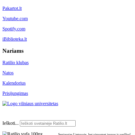
Pakartot.lt
Youtube.com
Spotify.com
iBiblioteka.lt
Nariams
Ratilio klubas
Natos
Kalendorius
Prisijungimas
Ieškoti...
Seniausias Lietuvoje, bet visuomet jaunas ir veržlus!