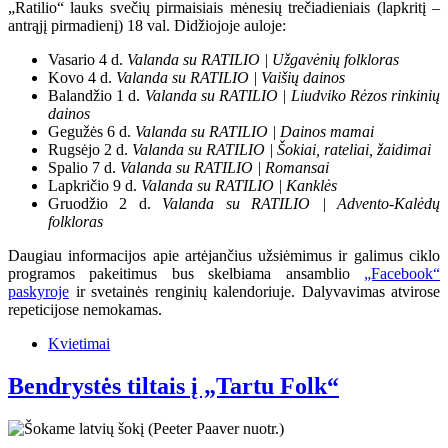
„Ratilio“ lauks svečių pirmaisiais mėnesių trečiadieniais (lapkritį –
antrąjį pirmadienį) 18 val. Didžiojoje auloje:
Vasario 4 d.
Valanda su RATILIO | Užgavėnių folkloras
Kovo 4 d.
Valanda su RATILIO | Vaišių dainos
Balandžio 1 d.
Valanda su RATILIO | Liudviko Rėzos rinkinių
dainos
Gegužės 6 d.
Valanda su RATILIO | Dainos mamai
Rugsėjo 2 d.
Valanda su RATILIO | Šokiai, rateliai, žaidimai
Spalio 7 d.
Valanda su RATILIO | Romansai
Lapkričio 9 d.
Valanda su RATILIO | Kanklės
Gruodžio 2 d.
Valanda su RATILIO | Advento-Kalėdų
folkloras
Daugiau informacijos apie artėjančius užsiėmimus ir galimus ciklo
programos pakeitimus bus skelbiama ansamblio
„Facebook“
paskyroje
ir svetainės renginių kalendoriuje. Dalyvavimas atvirose
repeticijose nemokamas.
Kvietimai
Bendrystės tiltais į „Tartu Folk“