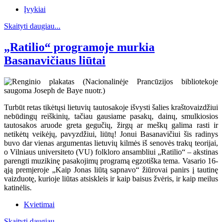
Įvykiai
Skaityti daugiau...
„Ratilio“ programoje murkia
Basanavičiaus liūtai
Turbūt retas tikėtųsi lietuvių tautosakoje išvysti šalies kraštovaizdžiui
nebūdingų reiškinių, tačiau gausiame pasakų, dainų, smulkiosios
tautosakos aruode greta gegučių, žirgų ar meškų galima rasti ir
netikėtų veikėjų, pavyzdžiui, liūtų! Jonui Basanavičiui šis radinys
buvo dar vienas argumentas lietuvių kilmės iš senovės trakų teorijai,
o Vilniaus universiteto (VU) folkloro ansambliui „Ratilio“ – akstinas
parengti muzikinę pasakojimų programą egzotiška tema. Vasario 16-
ąją premjeroje „Kaip Jonas liūtą sapnavo“ žiūrovai panirs į tautinę
vaizduotę, kurioje liūtas atsiskleis ir kaip baisus žvėris, ir kaip meilus
katinėlis.
Kvietimai
Skaityti daugiau...