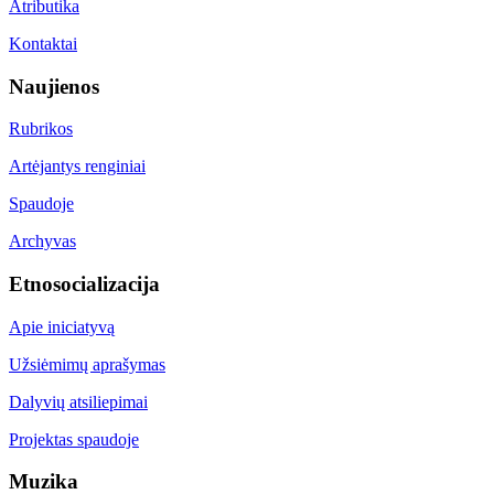
Atributika
Kontaktai
Naujienos
Rubrikos
Artėjantys renginiai
Spaudoje
Archyvas
Etnosocializacija
Apie iniciatyvą
Užsiėmimų aprašymas
Dalyvių atsiliepimai
Projektas spaudoje
Muzika