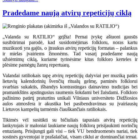
Pradedame naują atvirų repeticijų ciklą
„Valanda su RATILIO“ grįžta! Pernai įvykę aštuoni gausūs
susibūrimai parodė, kad susidomėjimas folkloru, noras kartu
muzikuoti yra gajūs, o įtraukus atvirų repeticijų formatas – palankus
ir mielas įvairiems žmonėms. Tad vasarį pradedame naują
užsiėmimų ciklą, kuriame tyrinėsime kitas folkloro kerteles ir
plėsime pamėgtų žanrų repertuarą.
Valandai ratiliokais tapę atvirų repeticijų dalyviai per muziką patirs
lietuvių kalendorinių švenčių ritualų gelmę, paminės folklorui
svarbias sukaktis, išbandys kontrastingas dainavimo tradicijas bei
pramankštins apstingusius raumenis šokdami bei žaisdami. Folkloro
pažinimo patirtį praturtins unikali Vilniaus universiteto Didžiosios
aulos atmosfera ir akustika bei pasibendravimas su įvairiausių
Lietuvos kampelių tarmėmis čiauškančiais ratiliokais.
Tikimės vėl susitikti su bičiuliais tapusiais atvirų repeticijų
lankytojais ir maloniai laukiame naujų folklorą prisijaukinti norinčių
entuziastų. Prisijungti gali visi – tiek VU bendruomenės nariai, tiek
sostinės gyventojai ir prašalaičiai, visam ciklui ar dominančiai temai.