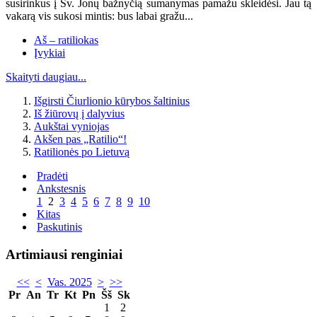
susirinkus į Šv. Jonų bažnyčią sumanymas pamažu skleidėsi. Jau tą
vakarą vis sukosi mintis: bus labai gražu...
Aš – ratiliokas
Įvykiai
Skaityti daugiau...
Išgirsti Čiurlionio kūrybos šaltinius
Iš žiūrovų į dalyvius
Aukštai vyniojas
Akšen pas „Ratilio“!
Ratilionės po Lietuvą
Pradėti
Ankstesnis
1
2
3
4
5
6
7
8
9
10
Kitas
Paskutinis
Artimiausi renginiai
<<
<
Vas. 2025
>
>>
Pr
An
Tr
Kt
Pn
Šš
Sk
1
2