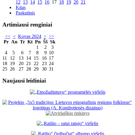
12
13
14
15
16
17
18
19
20
21
Kitas
Paskutinis
Artimiausi renginiai
<<
<
Kovas 2024
>
>>
Pr
An
Tr
Kt
Pn
Šš
Sk
1
2
3
4
5
6
7
8
9
10
11
12
13
14
15
16
17
18
19
20
21
22
23
24
25
26
27
28
29
30
31
Naujausi leidiniai