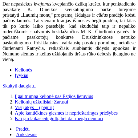
Dar nepasiekus
kvajomis
kvepiančio dzūkų krašto, kur penktadienio
pavakarę K. Dineikos sveikatingumo parke turėjome
pristatyti „Laumių monų“ programą, išdaigas ir
cūdus
pradėjo krėsti
pačios laumės. Tai vienam kraujas iš nosies bėgti pradėjo, tai kitas
tik po kurio laiko pastebėjo, kad skudučiai taip ir nepaliko
rudeniškomis spalvomis besidažančios M. K. Čiurlionio gatvės. Ir
pačiame pasakotojų konkurse Druskininkuose netrūko
paslaptingumo. Prisiklausius įvairiausių pasakų porinimų, netoliese
čiurlenanti Ratnyčia, retkarčiais suūbiantis didysis apuokas ir
Nemuno slėnius ir kelius užklojantis tirštas rūko debesis įbaugino ne
vieną.
Kelionės
Įvykiai
Skaityti daugiau...
Ilgai trumpa kelionė pas Estijos lietuvius
Kelionių užkulisiai: Zarasai
Visų akys – į pajūrį!
Apie kantičkines giesmes ir neprieštaringas priešybes
Kai jau laikas eiti gulti, bet dar meiga nenuori
Pradėti
Ankstesnis