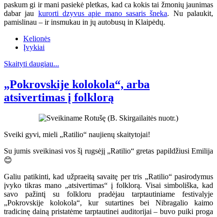
paskum gi ir mani pasiekė pletkas, kad ca kokis tai žmonių jaunimas
dabar jau
kurorti dzyvus apie mano sasaris šneka
. Nu palaukit,
pamislinau – ir insmukau in jų autobusų in Klaipėdų.
Kelionės
Įvykiai
Skaityti daugiau...
„Pokrovskije kolokola“, arba
atsivertimas į folklorą
Sveiki gyvi, mieli „Ratilio“ naujienų skaitytojai!
Su jumis sveikinasi vos šį rugsėjį „Ratilio“ gretas papildžiusi Emilija
😊
Galiu patikinti, kad užpraeitą savaitę per tris „Ratilio“ pasirodymus
įvyko tikras mano „atsivertimas“ į folklorą. Visai simboliška, kad
savo pažintį su folkloru pradėjau tarptautiniame festivalyje
„Pokrovskije kolokola“, kur sutartines bei Nibragalio kaimo
tradicinę dainą pristatėme tarptautinei auditorijai – buvo puiki proga