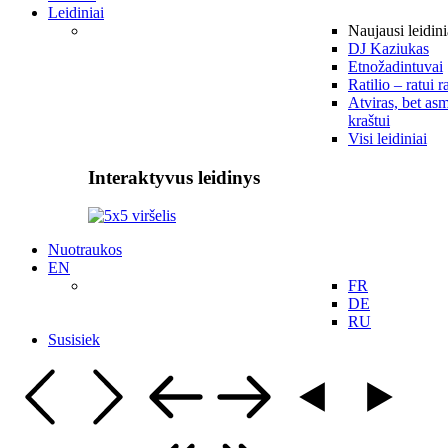
Leidiniai
Naujausi leidini
DJ Kaziukas
Etnožadintuvai
Ratilio – ratui r
Atviras, bet asm
kraštui
Visi leidiniai
Interaktyvus leidinys
Nuotraukos
EN
FR
DE
RU
Susisiek