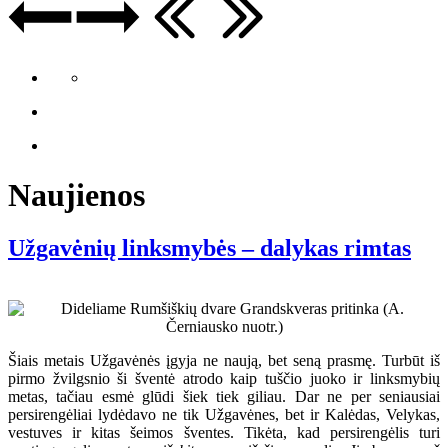
Naujienos
Užgavėnių linksmybės – dalykas rimtas
Šiais metais Užgavėnės įgyja ne naują, bet seną prasmę. Turbūt iš
pirmo žvilgsnio ši šventė atrodo kaip tuščio juoko ir linksmybių
metas, tačiau esmė glūdi šiek tiek giliau. Dar ne per seniausiai
persirengėliai lydėdavo ne tik Užgavėnes, bet ir Kalėdas, Velykas,
vestuves ir kitas šeimos šventes. Tikėta, kad persirengėlis turi