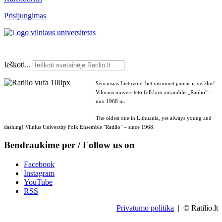
Prisijungimas
Ieškoti...
Seniausias Lietuvoje, bet visuomet jaunas ir veržlus!
Vilniaus universiteto folkloro ansamblis „Ratilio“ –
nuo 1968 m.
The oldest one in Lithuania, yet always young and
dashing! Vilnius University Folk Ensemble "Ratilio" – since 1968.
Bendraukime per / Follow us on
Facebook
Instagram
YouTube
RSS
Privatumo politika
| © Ratilio.lt