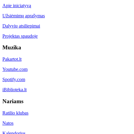
Apie iniciatyvą
Užsiėmimų aprašymas
Dalyvių atsiliepimai
Projektas spaudoje
Muzika
Pakartot.lt
Youtube.com
Spotify.com
iBiblioteka.lt
Nariams
Ratilio klubas
Natos
Kalendorius