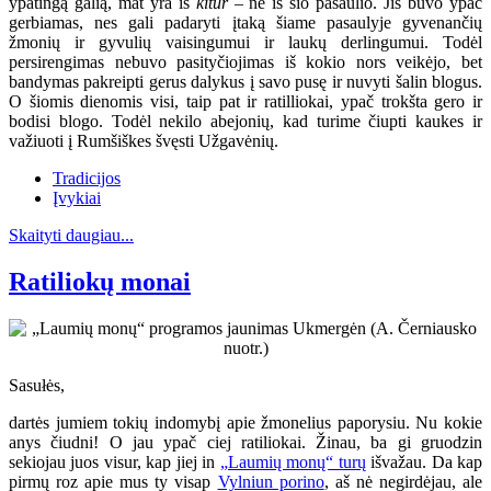
ypatingą galią, mat yra iš
kitur
– ne iš šio pasaulio. Jis buvo ypač
gerbiamas, nes gali padaryti įtaką šiame pasaulyje gyvenančių
žmonių ir gyvulių vaisingumui ir laukų derlingumui. Todėl
persirengimas nebuvo pasityčiojimas iš kokio nors veikėjo, bet
bandymas pakreipti gerus dalykus į savo pusę ir nuvyti šalin blogus.
O šiomis dienomis visi, taip pat ir ratilliokai, ypač trokšta gero ir
bodisi blogo. Todėl nekilo abejonių, kad turime čiupti kaukes ir
važiuoti į Rumšiškes švęsti Užgavėnių.
Tradicijos
Įvykiai
Skaityti daugiau...
Ratiliokų monai
Sasułės,
dartės jumiem tokių indomybį apie žmonelius paporysiu. Nu kokie
anys čiudni! O jau ypač ciej ratiliokai. Žinau, ba gi gruodzin
sekiojau juos visur, kap jiej in
„Laumių monų“ turų
išvažau. Da kap
pirmų roz apie mus ty visap
Vylniun porino
, aš nė negirdėjau, ale