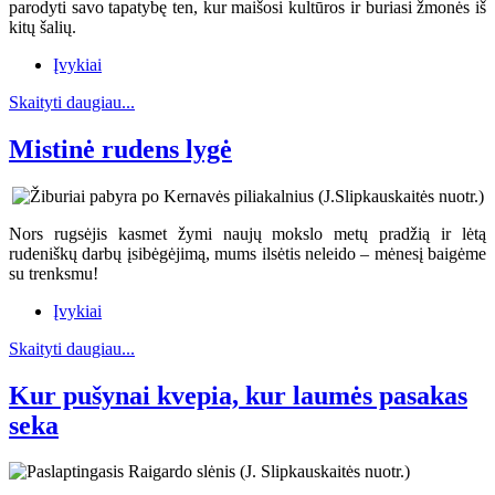
parodyti savo tapatybę ten, kur maišosi kultūros ir buriasi žmonės iš
kitų šalių.
Įvykiai
Skaityti daugiau...
Mistinė rudens lygė
Nors rugsėjis kasmet žymi naujų mokslo metų pradžią ir lėtą
rudeniškų darbų įsibėgėjimą, mums ilsėtis neleido – mėnesį baigėme
su trenksmu!
Įvykiai
Skaityti daugiau...
Kur pušynai kvepia, kur laumės pasakas
seka