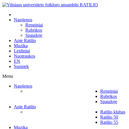
Naujienos
Renginiai
Rubrikos
Spaudoje
Apie Ratilio
Muzika
Leidiniai
Nuotraukos
EN
Susisiek
Menu
Naujienos
Renginiai
Rubrikos
Spaudoje
Apie Ratilio
Ratilio klubas
Ratilio 50
Ratilio 55
Muzika