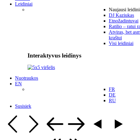
Leidiniai
Naujausi leidini
DJ Kaziukas
Etnožadintuvai
Ratilio – ratui r
Atviras, bet asm
kraštui
Visi leidiniai
Interaktyvus leidinys
Nuotraukos
EN
FR
DE
RU
Susisiek