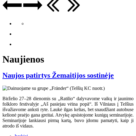
Naujienos
Naujos patirtys Žemaitijos sostinėje
Birželio 27–28 dienomis su „Ratilio“ dalyvavome vaikų ir jaunimo
folkloro festivalyje „Aš pasiejau vėina popā“. Iš Vilniaus į Telšius
išvažiavome anksti ryte. Laukė ilgas kelias, bet snaudžiant autobuse
kelionė praėjo gana greitai. Atvykę apsistojome kunigų seminarijoje.
Seminarijoje lankiausi pirmą kartą, buvo įdomu pamatyti, kaip ji
atrodo iš vidaus.