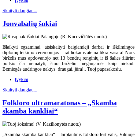
Įvykiai
Skaityti daugiau...
Jonvabalių šokiai
Išlaikyti egzaminai, atsiskaityti baigiamieji darbai ir iškilmingos
diplomų teikimo ceremonijos – ratiliokams ateina tikra vasara! Nors
birželis mus apdovanojo net 13 bendrų renginių ir iš šalies žiūrint
poilsio čia nematyti, šiuo birželiu mėgaujamės kaip niekad.
Bemiegės audringos naktys, draugai, jūra!.. Tuoj papasakosiu.
Įvykiai
Skaityti daugiau...
Folkloro ultramaratonas – „Skamba
skamba kankliai“
„Skamba skamba kankliai“ – tarptautinis folkloro festivalis, Vilniuje