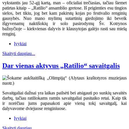
vykstantis jau 52-ąjį kartą, man – oficialiai trečiasias, tačiau šiemet
patirtas kitaip – „Ratilio“ ansamblio gretose. Iš prigimties esu tingios
sielos, bet tikiu, jog bet kam pakirstų kojas po festivalio renginių
gausybės. Nuo mano mylimų sutartinių giedojimo iki beveik
išgyvenamų naktišokių ir solo pasirodymų Šv. Kotrynos
bažnyčioje – kiekvienas dalyvis ir klausytojas galėjo rasti sau mielą
renginį.
Įvykiai
Skaityti daugiau...
Dar vienas aktyvus „Ratilio“ savaitgalis
Savaitgaliai dažnai yra laikas pailsėti bei atsigauti po sunkių savaitės
darbų, tačiau ratiliokams ramūs savaitgaliai pasitaiko retai. Kaip tik
ir norėčiau jums papasakoti apie vieną tokį savaitgalį, kai
dalyvavome dviejuose renginiuose.
Įvykiai
Skaityti daugiau...