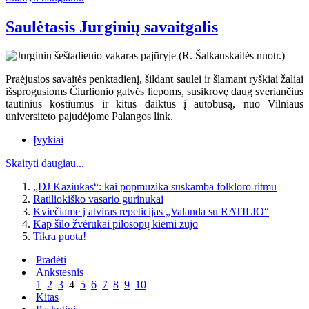
Saulėtasis Jurginių savaitgalis
Praėjusios savaitės penktadienį, šildant saulei ir šlamant ryškiai žaliai
išsprogusioms Čiurlionio gatvės liepoms, susikrovę daug sveriančius
tautinius kostiumus ir kitus daiktus į autobusą, nuo Vilniaus
universiteto pajudėjome Palangos link.
Įvykiai
Skaityti daugiau...
„DJ Kaziukas“: kai popmuzika suskamba folkloro ritmu
Ratiliokiško vasario gurinukai
Kviečiame į atviras repeticijas „Valanda su RATILIO“
Kap šilo žvėrukai pilosopų kiemi zujo
Tikra puota!
Pradėti
Ankstesnis
1
2
3
4
5
6
7
8
9
10
Kitas