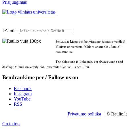
Prisijungimas
Ieškoti...
Seniausias Lietuvoje, bet visuomet jaunas ir veržlus!
Vilniaus universiteto folkloro ansamblis „Ratilio“ –
nuo 1968 m.
The oldest one in Lithuania, yet always young and
dashing! Vilnius University Folk Ensemble "Ratilio" – since 1968.
Bendraukime per / Follow us on
Facebook
Instagram
YouTube
RSS
Privatumo politika
| © Ratilio.lt
Go to top