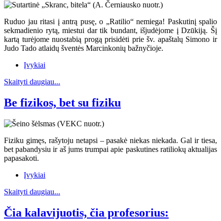
Ruduo jau ritasi į antrą pusę, o „Ratilio“ nemiega! Paskutinį spalio
sekmadienio rytą, miestui dar tik bundant, išjudėjome į Dzūkiją. Šį
kartą turėjome nuostabią progą prisidėti prie šv. apaštalų Simono ir
Judo Tado atlaidų šventės Marcinkonių bažnyčioje.
Įvykiai
Skaityti daugiau...
Be fizikos, bet su fiziku
Fiziku gimęs, rašytoju netapsi – pasakė niekas niekada. Gal ir tiesa,
bet pabandysiu ir aš jums trumpai apie paskutines ratiliokų aktualijas
papasakoti.
Įvykiai
Skaityti daugiau...
Čia kalavijuotis, čia profesorius: