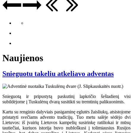
Naujienos
Snieguotu takeliu atkeliavo adventas
Snieguotą ir pripustytą paskutinį lapkričio šeštadienį visi
subildėjome į Tuskulėnų dvarą susitikti su tremtinių palikuonimis.
Kartu su renginio dalyviais pasigaminę eglutės žaisliukų, atsistojome
pristatyti svečiams advento tradicijų. Tuo metu salėje sėdėjo dvi
Lietuvos: iš įvairių Lietuvos kampelių susirinkę ratiliokai ir mūsų
tautiečiai, kuriuos istorija buvo nubloškusi į tolimiausius Rusijos