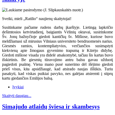
Sveiki, mieli „Ratilio“ naujienų skaitytojai!
Susitinkame pačiame rudens darbų įkarštyje. Lietingą lapkričio
dešimtosios ketvirtadienį, baigiantis Vėlinių oktavai, susirinkome
Šv. Jonų bažnyčioje giedoti kantičkų šv. Mišiose, kuriose buvo
meldžiamasi už mirusius Vilniaus universiteto bendruomenės narius.
Giesmės ramios, kontempliatyvios, verčiančios susimąstyti
kiekvieną apie žmogaus gyvenimo trapumą ir Kūrėjo didybę.
Giedoti mišiose visada yra didelė atsakomybė, tačiau šis kartas buvo
išskirtinis. Be giesmių tūravojimo antru balsu gavau užduotį
pagiedoti psalmę. Viena mano pusė sunerimo dėl išėjimo giedoti
prieš visus, kita apsidžiaugė, kad atsirado naujas iššūkis. Turiu
pasakyti, kad viskas puikiai pavyko, nes galėjau atsiremti į stiprų
kartu giedančios Emilijos balsą.
Įvykiai
Skaityti daugiau...
Simajudo atlaidų šviesa ir skambesys