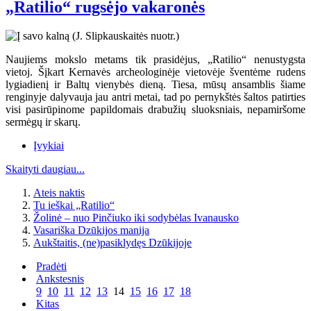
„Ratilio“ rugsėjo vakaronės
Naujiems mokslo metams tik prasidėjus, „Ratilio“ nenustygsta
vietoj. Šįkart Kernavės archeologinėje vietovėje šventėme rudens
lygiadienį ir Baltų vienybės dieną. Tiesa, mūsų ansamblis šiame
renginyje dalyvauja jau antri metai, tad po pernykštės šaltos patirties
visi pasirūpinome papildomais drabužių sluoksniais, nepamiršome
sermėgų ir skarų.
Įvykiai
Skaityti daugiau...
Ateis naktis
Tu ieškai „Ratilio“
Žolinė – nuo Pinčiuko iki sodybėlas Ivanausko
Vasariška Dzūkijos manija
Aukštaitis, (ne)pasiklydęs Dzūkijoje
Pradėti
Ankstesnis
9
10
11
12
13
14
15
16
17
18
Kitas