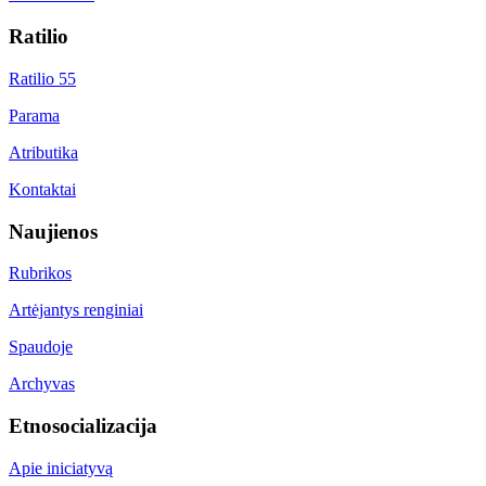
Ratilio
Ratilio 55
Parama
Atributika
Kontaktai
Naujienos
Rubrikos
Artėjantys renginiai
Spaudoje
Archyvas
Etnosocializacija
Apie iniciatyvą