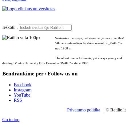
Ieškoti...
Seniausias Lietuvoje, bet visuomet jaunas ir veržlus!
Vilniaus universiteto folkloro ansamblis „Ratilio“ –
nuo 1968 m.
The oldest one in Lithuania, yet always young and
dashing! Vilnius University Folk Ensemble "Ratilio" – since 1968.
Bendraukime per / Follow us on
Facebook
Instagram
YouTube
RSS
Privatumo politika
| © Ratilio.lt
Go to top