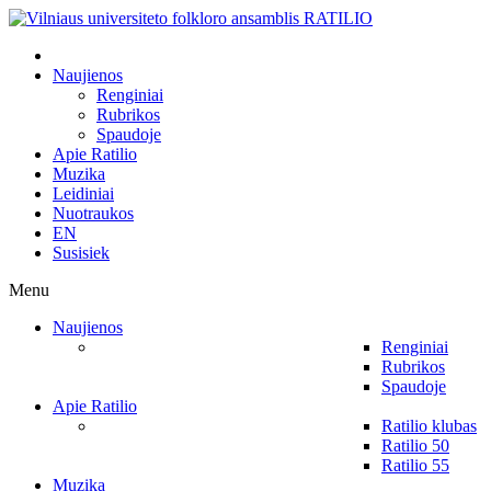
Naujienos
Renginiai
Rubrikos
Spaudoje
Apie Ratilio
Muzika
Leidiniai
Nuotraukos
EN
Susisiek
Menu
Naujienos
Renginiai
Rubrikos
Spaudoje
Apie Ratilio
Ratilio klubas
Ratilio 50
Ratilio 55
Muzika