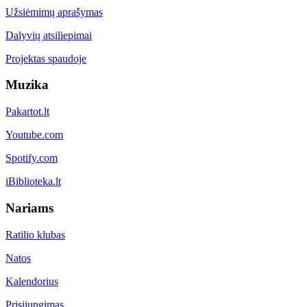
Užsiėmimų aprašymas
Dalyvių atsiliepimai
Projektas spaudoje
Muzika
Pakartot.lt
Youtube.com
Spotify.com
iBiblioteka.lt
Nariams
Ratilio klubas
Natos
Kalendorius
Prisijungimas