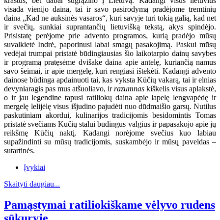
kraštus, bet dabar sugrąžino į Lietuvą. Kadangi visus lietuvius
visada vienijo daina, tai ir savo pasirodymą pradėjome tremtinių
daina „Kad ne auksinės vasaros“, kuri savyje turi tokią galią, kad net
ir svečių, sunkiai suprantančių lietuvišką tekstą, akys spindėjo.
Prisistatę perėjome prie advento programos, kurią pradėjo mūsų
suvalkietė Indrė, paporinusi labai smagų pasakojimą. Paskui mūsų
vedėjai trumpai pristatė būdingiausias šio laikotarpio dainų savybes
ir programą pratęsėme dvišake daina apie antelę, kuriančią namus
savo šeimai, ir apie mergelę, kuri rengiasi ištekėti. Kadangi advento
dainose būdinga apdainuoti tai, kas vyksta Kūčių vakarą, tai ir elnias
devyniaragis pas mus atšuoliavo, ir
razumnas
kiškelis visus aplakstė,
o ir jau legendine tapusi ratiliokų daina apie lapelę lengvapėdę ir
mergelę lelijėlę visus išjudino pajudėti nuo dūdmaišio garsų. Nutilus
paskutiniam akordui, kulinarijos tradicijomis besidomintis Tomas
pristatė svečiams Kūčių stalui būdingus valgius ir papasakojo apie jų
reikšmę Kūčių naktį. Kadangi norėjome svečius kuo labiau
supažindinti su mūsų tradicijomis, suskambėjo ir mūsų paveldas –
sutartinės.
Įvykiai
Skaityti daugiau...
Pamąstymai ratiliokiškame vėlyvo rudens
sūkuryje