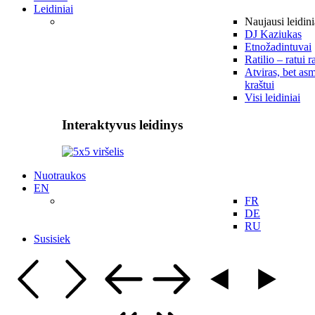
Leidiniai
Naujausi leidini
DJ Kaziukas
Etnožadintuvai
Ratilio – ratui r
Atviras, bet asm
kraštui
Visi leidiniai
Interaktyvus leidinys
Nuotraukos
EN
FR
DE
RU
Susisiek