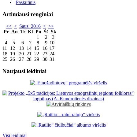
Paskutinis
Artimiausi renginiai
<<
<
Saus. 2016
>
>>
Pr
An
Tr
Kt
Pn
Šš
Sk
1
2
3
4
5
6
7
8
9
10
11
12
13
14
15
16
17
18
19
20
21
22
23
24
25
26
27
28
29
30
31
Naujausi leidiniai
Visi leidiniai