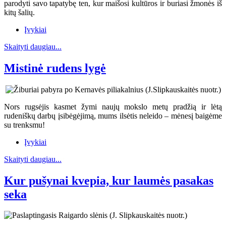
parodyti savo tapatybę ten, kur maišosi kultūros ir buriasi žmonės iš
kitų šalių.
Įvykiai
Skaityti daugiau...
Mistinė rudens lygė
Nors rugsėjis kasmet žymi naujų mokslo metų pradžią ir lėtą
rudeniškų darbų įsibėgėjimą, mums ilsėtis neleido – mėnesį baigėme
su trenksmu!
Įvykiai
Skaityti daugiau...
Kur pušynai kvepia, kur laumės pasakas
seka