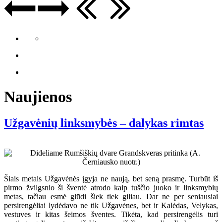
Naujienos
Užgavėnių linksmybės – dalykas rimtas
Šiais metais Užgavėnės įgyja ne naują, bet seną prasmę. Turbūt iš
pirmo žvilgsnio ši šventė atrodo kaip tuščio juoko ir linksmybių
metas, tačiau esmė glūdi šiek tiek giliau. Dar ne per seniausiai
persirengėliai lydėdavo ne tik Užgavėnes, bet ir Kalėdas, Velykas,
vestuves ir kitas šeimos šventes. Tikėta, kad persirengėlis turi