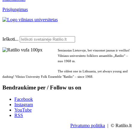
Prisijungimas
Ieškoti...
Seniausias Lietuvoje, bet visuomet jaunas ir veržlus!
Vilniaus universiteto folkloro ansamblis „Ratilio“ –
nuo 1968 m.
The oldest one in Lithuania, yet always young and
dashing! Vilnius University Folk Ensemble "Ratilio" – since 1968.
Bendraukime per / Follow us on
Facebook
Instagram
YouTube
RSS
Privatumo politika
| © Ratilio.lt