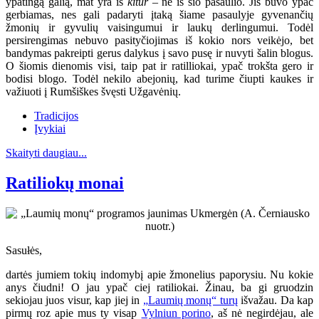
ypatingą galią, mat yra iš
kitur
– ne iš šio pasaulio. Jis buvo ypač
gerbiamas, nes gali padaryti įtaką šiame pasaulyje gyvenančių
žmonių ir gyvulių vaisingumui ir laukų derlingumui. Todėl
persirengimas nebuvo pasityčiojimas iš kokio nors veikėjo, bet
bandymas pakreipti gerus dalykus į savo pusę ir nuvyti šalin blogus.
O šiomis dienomis visi, taip pat ir ratilliokai, ypač trokšta gero ir
bodisi blogo. Todėl nekilo abejonių, kad turime čiupti kaukes ir
važiuoti į Rumšiškes švęsti Užgavėnių.
Tradicijos
Įvykiai
Skaityti daugiau...
Ratiliokų monai
Sasułės,
dartės jumiem tokių indomybį apie žmonelius paporysiu. Nu kokie
anys čiudni! O jau ypač ciej ratiliokai. Žinau, ba gi gruodzin
sekiojau juos visur, kap jiej in
„Laumių monų“ turų
išvažau. Da kap
pirmų roz apie mus ty visap
Vylniun porino
, aš nė negirdėjau, ale