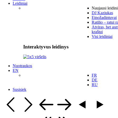
Leidiniai
Naujausi leidini
DJ Kaziukas
Etnožadintuvai
Ratilio – ratui r
Atviras, bet asm
kraštui
Visi leidiniai
Interaktyvus leidinys
Nuotraukos
EN
FR
DE
RU
Susisiek