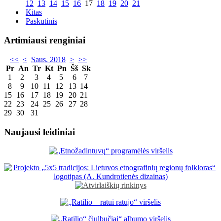
12
13
14
15
16
17
18
19
20
21
Kitas
Paskutinis
Artimiausi renginiai
<<
<
Saus. 2018
>
>>
Pr
An
Tr
Kt
Pn
Šš
Sk
1
2
3
4
5
6
7
8
9
10
11
12
13
14
15
16
17
18
19
20
21
22
23
24
25
26
27
28
29
30
31
Naujausi leidiniai