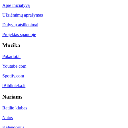
Apie iniciatyvą
Užsiėmimų aprašymas
Dalyvių atsiliepimai
Projektas spaudoje
Muzika
Pakartot.lt
Youtube.com
Spotify.com
iBiblioteka.lt
Nariams
Ratilio klubas
Natos
Kalendorius