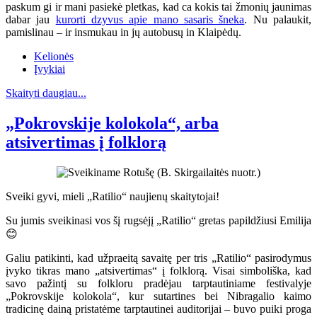
paskum gi ir mani pasiekė pletkas, kad ca kokis tai žmonių jaunimas
dabar jau
kurorti dzyvus apie mano sasaris šneka
. Nu palaukit,
pamislinau – ir insmukau in jų autobusų in Klaipėdų.
Kelionės
Įvykiai
Skaityti daugiau...
„Pokrovskije kolokola“, arba
atsivertimas į folklorą
Sveiki gyvi, mieli „Ratilio“ naujienų skaitytojai!
Su jumis sveikinasi vos šį rugsėjį „Ratilio“ gretas papildžiusi Emilija
😊
Galiu patikinti, kad užpraeitą savaitę per tris „Ratilio“ pasirodymus
įvyko tikras mano „atsivertimas“ į folklorą. Visai simboliška, kad
savo pažintį su folkloru pradėjau tarptautiniame festivalyje
„Pokrovskije kolokola“, kur sutartines bei Nibragalio kaimo
tradicinę dainą pristatėme tarptautinei auditorijai – buvo puiki proga