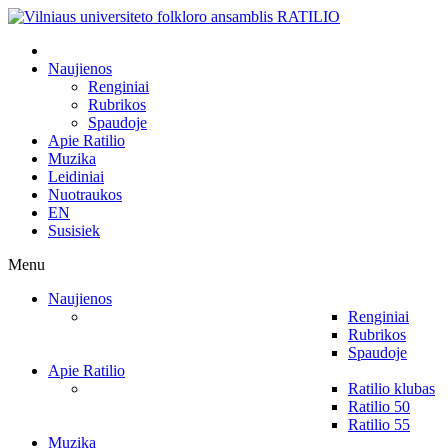
Naujienos
Renginiai
Rubrikos
Spaudoje
Apie Ratilio
Muzika
Leidiniai
Nuotraukos
EN
Susisiek
Menu
Naujienos
Renginiai
Rubrikos
Spaudoje
Apie Ratilio
Ratilio klubas
Ratilio 50
Ratilio 55
Muzika