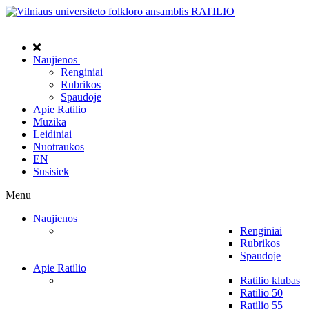
Naujienos
Renginiai
Rubrikos
Spaudoje
Apie Ratilio
Muzika
Leidiniai
Nuotraukos
EN
Susisiek
Menu
Naujienos
Renginiai
Rubrikos
Spaudoje
Apie Ratilio
Ratilio klubas
Ratilio 50
Ratilio 55