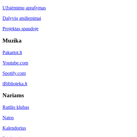
Užsiėmimų aprašymas
Dalyvių atsiliepimai
Projektas spaudoje
Muzika
Pakartot.lt
Youtube.com
Spotify.com
iBiblioteka.lt
Nariams
Ratilio klubas
Natos
Kalendorius