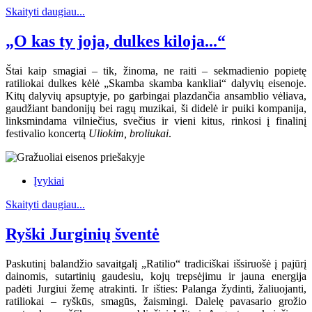
Skaityti daugiau...
„O kas ty joja, dulkes kiloja...“
Štai kaip smagiai – tik, žinoma, ne raiti – sekmadienio popietę
ratiliokai dulkes kėlė „Skamba skamba kankliai“ dalyvių eisenoje.
Kitų dalyvių apsuptyje, po garbingai plazdančia ansamblio vėliava,
gaudžiant bandonijų bei ragų muzikai, ši didelė ir puiki kompanija,
linksmindama vilniečius, svečius ir vieni kitus, rinkosi į finalinį
festivalio koncertą
Uliokim, broliukai
.
Įvykiai
Skaityti daugiau...
Ryški Jurginių šventė
Paskutinį balandžio savaitgalį „Ratilio“ tradiciškai išsiruošė į pajūrį
dainomis, sutartinių gaudesiu, kojų trepsėjimu ir jauna energija
padėti Jurgiui žemę atrakinti. Ir išties: Palanga žydinti, žaliuojanti,
ratiliokai – ryškūs, smagūs, žaismingi. Dalelę pavasario grožio