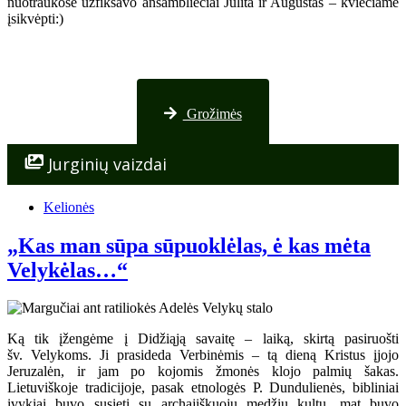
nuotraukose užfiksavo ansambliečiai Julita ir Augustas – kviečiame
įsikvėpti:)
Nuotraukos iš Palangos
Grožimės
Jurginių vaizdai
Kelionės
„Kas man sūpa sūpuoklėlas, ė kas mėta
Velykėlas…“
Ką tik įžengėme į Didžiąją savaitę – laiką, skirtą pasiruošti
šv. Velykoms. Ji prasideda Verbinėmis – tą dieną Kristus įjojo
Jeruzalėn, ir jam po kojomis žmonės klojo palmių šakas.
Lietuviškoje tradicijoje, pasak etnologės P. Dundulienės, bibliniai
įvykiai buvo susieti su archajiškuoju medžių kultu, mat buvo