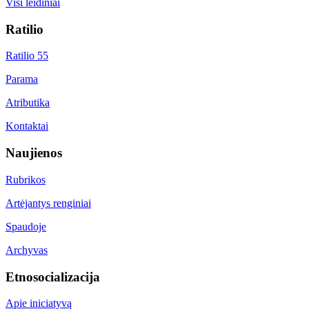
Visi leidiniai
Ratilio
Ratilio 55
Parama
Atributika
Kontaktai
Naujienos
Rubrikos
Artėjantys renginiai
Spaudoje
Archyvas
Etnosocializacija
Apie iniciatyvą