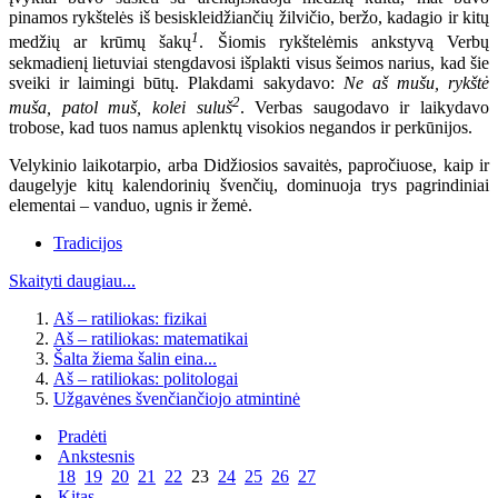
pinamos rykštelės iš besiskleidžiančių žilvičio, beržo, kadagio ir kitų
1
medžių ar krūmų šakų
. Šiomis rykštelėmis ankstyvą Verbų
sekmadienį lietuviai stengdavosi išplakti visus šeimos narius, kad šie
sveiki ir laimingi būtų. Plakdami sakydavo:
Ne aš mušu, rykštė
2
muša, patol muš, kolei suluš
. Verbas saugodavo ir laikydavo
trobose, kad tuos namus aplenktų visokios negandos ir perkūnijos.
Velykinio laikotarpio, arba Didžiosios savaitės, papročiuose, kaip ir
daugelyje kitų kalendorinių švenčių, dominuoja trys pagrindiniai
elementai – vanduo, ugnis ir žemė.
Tradicijos
Skaityti daugiau...
Aš – ratiliokas: fizikai
Aš – ratiliokas: matematikai
Šalta žiema šalin eina...
Aš – ratiliokas: politologai
Užgavėnes švenčiančiojo atmintinė
Pradėti
Ankstesnis
18
19
20
21
22
23
24
25
26
27
Kitas