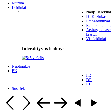
Muzika
Leidiniai
Naujausi leidini
DJ Kaziukas
Etnožadintuvai
Ratilio – ratui r
Atviras, bet asm
kraštui
Visi leidiniai
Interaktyvus leidinys
Nuotraukos
EN
FR
DE
RU
Susisiek