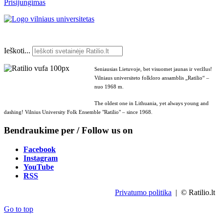
Prisijungimas
Ieškoti...
Seniausias Lietuvoje, bet visuomet jaunas ir veržlus!
Vilniaus universiteto folkloro ansamblis „Ratilio“ –
nuo 1968 m.
The oldest one in Lithuania, yet always young and
dashing! Vilnius University Folk Ensemble "Ratilio" – since 1968.
Bendraukime per / Follow us on
Facebook
Instagram
YouTube
RSS
Privatumo politika
| © Ratilio.lt
Go to top