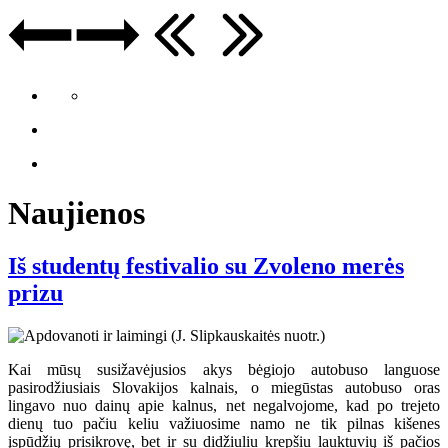
Naujienos
Iš studentų festivalio su Zvoleno merės
prizu
Kai mūsų susižavėjusios akys bėgiojo autobuso languose
pasirodžiusiais Slovakijos kalnais, o miegūstas autobuso oras
lingavo nuo dainų apie kalnus, net negalvojome, kad po trejeto
dienų tuo pačiu keliu važiuosime namo ne tik pilnas kišenes
įspūdžių prisikrovę, bet ir su didžiuliu krepšiu lauktuvių iš pačios