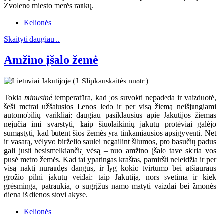
Zvoleno miesto merės rankų.
Kelionės
Skaityti daugiau...
Amžino įšalo žemė
Tokia
minusinė
temperatūra, kad jos suvokti nepadeda ir vaizduotė,
šeši metrai užšalusios Lenos ledo ir per visą žiemą neišjungiami
automobilių varikliai: daugiau pasiklausius apie Jakutijos žiemas
nejučia imi svarstyti, kaip šiuolaikinių jakutų protėviai galėjo
sumąstyti, kad būtent šios žemės yra tinkamiausios apsigyventi. Net
ir vasarą, vėlyvo birželio saulei negailint šilumos, pro basučių padus
gali justi besismelkiančią vėsą – nuo amžino įšalo tave skiria vos
pusė metro žemės. Kad tai ypatingas kraštas, pamiršti neleidžia ir per
visą naktį nuraudęs dangus, ir lyg kokio tvirtumo bei atšiauraus
grožio pilni jakutų veidai: taip Jakutija, nors svetima ir kiek
grėsminga, patraukia, o sugrįžus namo matyti vaizdai bei žmonės
diena iš dienos stovi akyse.
Kelionės