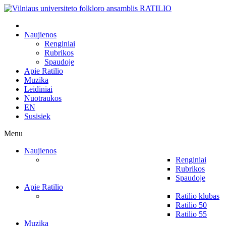
Naujienos
Renginiai
Rubrikos
Spaudoje
Apie Ratilio
Muzika
Leidiniai
Nuotraukos
EN
Susisiek
Menu
Naujienos
Renginiai
Rubrikos
Spaudoje
Apie Ratilio
Ratilio klubas
Ratilio 50
Ratilio 55
Muzika