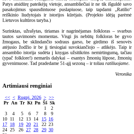
Patys atsidūrę pateikėjų vietoje, ansambliečiai ir ne tik išguldė savo
pasakojimus spausdintuose puslapiuose, taip tapdami „Ratilio“
reiškinio liudytojais ir istorijos kūrėjais. (Projekto idėją parėmė
Lietuvos kultūros taryba.)
Surinktas, užrašytas, tiriamas ir nagrinėjamas folkloras – svarbus
tautos savimonės momentas. Visgi jis nebūtų folkloras be gyvo
žmogaus, be sklindančio sodraus garso, be girdimo iš senovės
atėjusio žodžio ir be jį tiesiogiai suvokiančiojo – atlikėjo. Taip ir
ansamblio istorija sudėta į knygas užsitikrins nemirtingumą, tačiau
(ypač folklore!) nemarūs dalykai – esantys žmonių lūpose, žmonių
gyvenimuose. Tad pradedame 51-ąjį sezoną – ir toliau
ratiliuojame
.
Veronika
Artimiausi renginiai
<<
<
Rugpj. 2026
>
>>
Pr
An
Tr
Kt
Pn
Šš
Sk
1
2
3
4
5
6
7
8
9
10
11
12
13
14
15
16
17
18
19
20
21
22
23
24
25
26
27
28
29
30