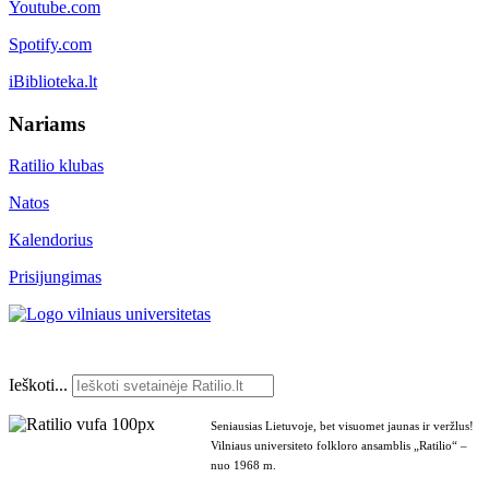
Youtube.com
Spotify.com
iBiblioteka.lt
Nariams
Ratilio klubas
Natos
Kalendorius
Prisijungimas
Ieškoti...
Seniausias Lietuvoje, bet visuomet jaunas ir veržlus!
Vilniaus universiteto folkloro ansamblis „Ratilio“ –
nuo 1968 m.