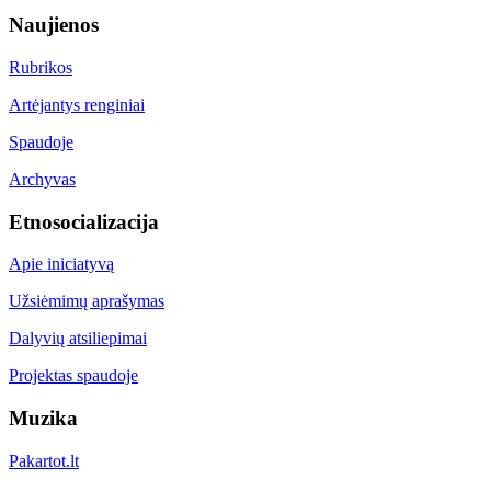
Naujienos
Rubrikos
Artėjantys renginiai
Spaudoje
Archyvas
Etnosocializacija
Apie iniciatyvą
Užsiėmimų aprašymas
Dalyvių atsiliepimai
Projektas spaudoje
Muzika
Pakartot.lt