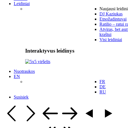
Leidiniai
Naujausi leidini
DJ Kaziukas
Etnožadintuvai
Ratilio – ratui r
Atviras, bet asm
kraštui
Visi leidiniai
Interaktyvus leidinys
Nuotraukos
EN
FR
DE
RU
Susisiek