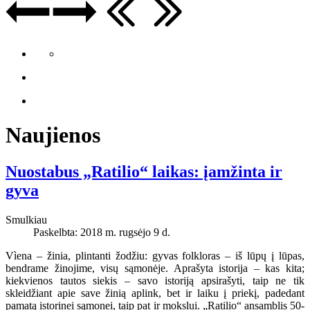
Naujienos
Nuostabus „Ratilio“ laikas: įamžinta ir
gyva
Smulkiau
Paskelbta: 2018 m. rugsėjo 9 d.
Vìena – žinia, plintanti žodžiu: gyvas folkloras – iš lūpų į lūpas,
bendrame žinojime, visų sąmonėje. Aprašyta istorija – kas kita;
kiekvienos tautos siekis – savo istoriją apsirašyti, taip ne tik
skleidžiant apie save žinią aplink, bet ir laiku į priekį, padedant
pamatą istorinei sąmonei, taip pat ir mokslui. „Ratilio“ ansamblis 50-