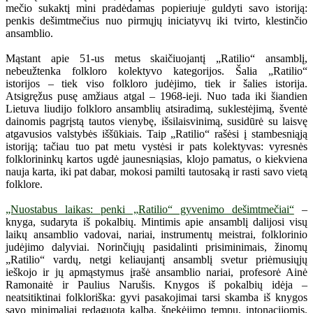
mečio sukaktį mini pradėdamas popieriuje guldyti savo istoriją:
penkis dešimtmečius nuo pirmųjų iniciatyvų iki tvirto, klestinčio
ansamblio.
Mąstant apie 51-us metus skaičiuojantį „Ratilio“ ansamblį,
nebeužtenka folkloro kolektyvo kategorijos. Šalia „Ratilio“
istorijos – tiek viso folkloro judėjimo, tiek ir šalies istorija.
Atsigręžus pusę amžiaus atgal – 1968-ieji. Nuo tada iki šiandien
Lietuva liudijo folkloro ansamblių atsiradimą, suklestėjimą, šventė
dainomis pagrįstą tautos vienybę, išsilaisvinimą, susidūrė su laisvę
atgavusios valstybės iššūkiais. Taip „Ratilio“ rašėsi į stambesniąją
istoriją; tačiau tuo pat metu vystėsi ir pats kolektyvas: vyresnės
folklorininkų kartos ugdė jaunesniąsias, klojo pamatus, o kiekviena
nauja karta, iki pat dabar, mokosi pamilti tautosaką ir rasti savo vietą
folklore.
„Nuostabus laikas: penki „Ratilio“ gyvenimo dešimtmečiai“
–
knyga, sudaryta iš pokalbių. Mintimis apie ansamblį dalijosi visų
laikų ansamblio vadovai, nariai, instrumentų meistrai, folklorinio
judėjimo dalyviai. Norinčiųjų pasidalinti prisiminimais, žinomų
„Ratilio“ vardų, netgi keliaujantį ansamblį svetur priėmusiųjų
ieškojo ir jų apmąstymus įrašė ansamblio nariai, profesorė Ainė
Ramonaitė ir Paulius Narušis. Knygos iš pokalbių idėja –
neatsitiktinai folkloriška: gyvi pasakojimai tarsi skamba iš knygos
savo minimaliai redaguota kalba, šnekėjimo tempu, intonacijomis.