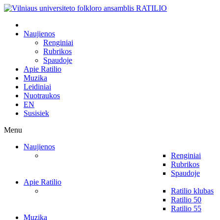
Naujienos
Renginiai
Rubrikos
Spaudoje
Apie Ratilio
Muzika
Leidiniai
Nuotraukos
EN
Susisiek
Menu
Naujienos
Renginiai
Rubrikos
Spaudoje
Apie Ratilio
Ratilio klubas
Ratilio 50
Ratilio 55
Muzika