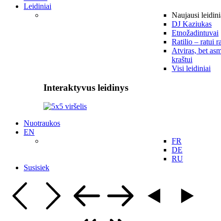
Leidiniai
Naujausi leidini
DJ Kaziukas
Etnožadintuvai
Ratilio – ratui r
Atviras, bet asm
kraštui
Visi leidiniai
Interaktyvus leidinys
Nuotraukos
EN
FR
DE
RU
Susisiek