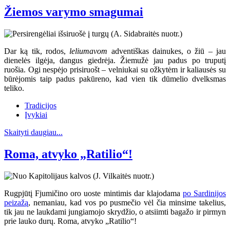
Žiemos varymo smagumai
Dar ką tik, rodos,
leliumavom
adventiškas dainukes, o žiū – jau
dienelės ilgėja, dangus giedrėja. Žiemužė jau padus po truputį
ruošia. Ogi nespėjo prisiruošt – velniukai su ožkytėm ir kaliausės su
būrėjomis taip padus pakūreno, kad vien tik dūmelio dvelksmas
teliko.
Tradicijos
Įvykiai
Skaityti daugiau...
Roma, atvyko „Ratilio“!
Rugpjūtį Fjumičino oro uoste mintimis dar klajodama
po Sardinijos
peizažą
, nemaniau, kad vos po pusmečio vėl čia minsime takelius,
tik jau ne laukdami jungiamojo skrydžio, o atsiimti bagažo ir pirmyn
prie lauko durų. Roma, atvyko „Ratilio“!