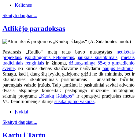
Kelionės
Skaityti daugiau...
Atlikėjo paradoksas
Pastarasis „Ratilio“ metų ratas buvo nusagstytas
netikėtais
projektais
,
įspūdingomis kelionėmis
,
jaukiais susitikimais
,
mielais
tradiciniais renginiais
ir, žinoma,
džiaugsminga 55-ojo gimtadienio
švente
, iki kurios dienas skaičiavome naršydami
naujus leidinius
.
Smagu, kad į daug šių įvykių galėjome grįžti ne tik mintimis, bet ir
kliaudamiesi skaitmeniniais prisiminimais – ansamblio bičiulių
parengtais vaizdo įrašais. Taip įamžinti ir paskutiniai savitai advento
dvasią atspindėję koncertai: paslaptinga muzikinė mitologinių
sakmių programa
„Kaukų išdaigos“
ir apmąstyti praėjusius metus
VU bendruomenę subūręs
susikaupimo vakaras
.
Įvykiai
Skaityti daugiau...
Kartu į Tartu