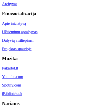
Archyvas
Etnosocializacija
Apie iniciatyvą
Užsiėmimų aprašymas
Dalyvių atsiliepimai
Projektas spaudoje
Muzika
Pakartot.lt
Youtube.com
Spotify.com
iBiblioteka.lt
Nariams