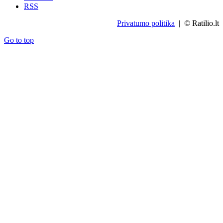
RSS
Privatumo politika
| © Ratilio.lt
Go to top