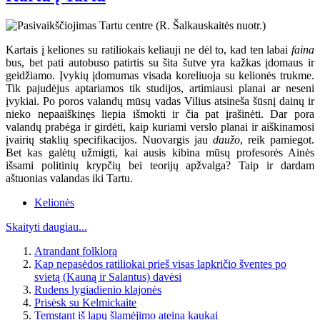
Kartais į keliones su ratiliokais keliauji ne dėl to, kad ten labai
faina
bus, bet pati autobuso patirtis su šita šutve yra kažkas įdomaus ir
geidžiamo. Įvykių įdomumas visada koreliuoja su kelionės trukme.
Tik pajudėjus aptariamos tik studijos, artimiausi planai ar neseni
įvykiai. Po poros valandų mūsų vadas Vilius atsineša šūsnį dainų ir
nieko nepaaiškinęs liepia išmokti ir čia pat įrašinėti. Dar pora
valandų prabėga ir girdėti, kaip kuriami verslo planai ir aiškinamosi
įvairių staklių specifikacijos. Nuovargis jau
daužo
, reik pamiegot.
Bet kas galėtų užmigti, kai ausis kibina mūsų profesorės Ainės
išsami politinių krypčių bei teorijų apžvalga? Taip ir dardam
aštuonias valandas iki Tartu.
Kelionės
Skaityti daugiau...
Atrandant folklorą
Kap nepasėdos ratiliokai prieš visas lapkričio šventes po
svietą (Kauną ir Salantus) davėsi
Rudens lygiadienio klajonės
Prisėsk su Kelmickaite
Temstant iš lapų šlamėjimo ateina kaukai