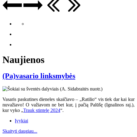
Naujienos
(Pa)vasario linksmybės
Vasaris paskutines dieneles skaičiavo – „Ratilio“ vis tiek dar kai kur
nuvažiavo
! O va
žiavom ne bet kur, į pačią Palūšę (Ignalinos raj.),
kur vyko „
Trauk stintelę 2024
“.
Įvykiai
Skaityti daugiau...