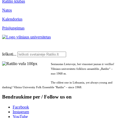
Ratilio klubas
Natos
Kalendorius
Prisijungimas
Ieškoti...
Seniausias Lietuvoje, bet visuomet jaunas ir veržlus!
Vilniaus universiteto folkloro ansamblis „Ratilio“ –
nuo 1968 m.
The oldest one in Lithuania, yet always young and
dashing! Vilnius University Folk Ensemble "Ratilio" – since 1968.
Bendraukime per / Follow us on
Facebook
Instagram
YouTube