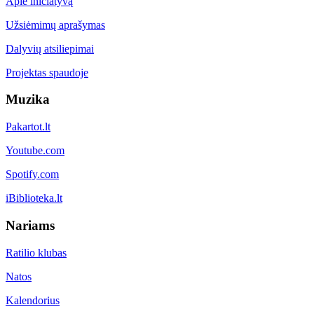
Apie iniciatyvą
Užsiėmimų aprašymas
Dalyvių atsiliepimai
Projektas spaudoje
Muzika
Pakartot.lt
Youtube.com
Spotify.com
iBiblioteka.lt
Nariams
Ratilio klubas
Natos
Kalendorius