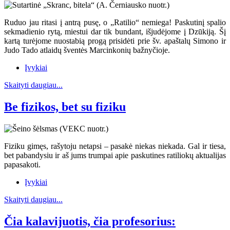
Ruduo jau ritasi į antrą pusę, o „Ratilio“ nemiega! Paskutinį spalio
sekmadienio rytą, miestui dar tik bundant, išjudėjome į Dzūkiją. Šį
kartą turėjome nuostabią progą prisidėti prie šv. apaštalų Simono ir
Judo Tado atlaidų šventės Marcinkonių bažnyčioje.
Įvykiai
Skaityti daugiau...
Be fizikos, bet su fiziku
Fiziku gimęs, rašytoju netapsi – pasakė niekas niekada. Gal ir tiesa,
bet pabandysiu ir aš jums trumpai apie paskutines ratiliokų aktualijas
papasakoti.
Įvykiai
Skaityti daugiau...
Čia kalavijuotis, čia profesorius: