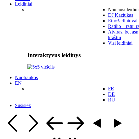
Leidiniai
Naujausi leidini
DJ Kaziukas
Etnožadintuvai
Ratilio – ratui r
Atviras, bet asm
kraštui
Visi leidiniai
Interaktyvus leidinys
Nuotraukos
EN
FR
DE
RU
Susisiek