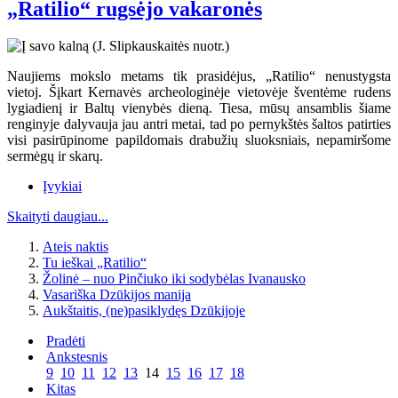
„Ratilio“ rugsėjo vakaronės
Naujiems mokslo metams tik prasidėjus, „Ratilio“ nenustygsta
vietoj. Šįkart Kernavės archeologinėje vietovėje šventėme rudens
lygiadienį ir Baltų vienybės dieną. Tiesa, mūsų ansamblis šiame
renginyje dalyvauja jau antri metai, tad po pernykštės šaltos patirties
visi pasirūpinome papildomais drabužių sluoksniais, nepamiršome
sermėgų ir skarų.
Įvykiai
Skaityti daugiau...
Ateis naktis
Tu ieškai „Ratilio“
Žolinė – nuo Pinčiuko iki sodybėlas Ivanausko
Vasariška Dzūkijos manija
Aukštaitis, (ne)pasiklydęs Dzūkijoje
Pradėti
Ankstesnis
9
10
11
12
13
14
15
16
17
18
Kitas