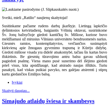
Sveiki, mieli „Ratilio“ naujienų skaitytojai!
Susitinkame pačiame rudens darbų įkarštyje. Lietingą lapkričio
dešimtosios ketvirtadienį, baigiantis Vėlinių oktavai, susirinkome
Šv. Jonų bažnyčioje giedoti kantičkų šv. Mišiose, kuriose buvo
meldžiamasi už mirusius Vilniaus universiteto bendruomenės narius.
Giesmės ramios, kontempliatyvios, verčiančios susimąstyti
kiekvieną apie žmogaus gyvenimo trapumą ir Kūrėjo didybę.
Giedoti mišiose visada yra didelė atsakomybė, tačiau šis kartas buvo
išskirtinis. Be giesmių tūravojimo antru balsu gavau užduotį
pagiedoti psalmę. Viena mano pusė sunerimo dėl išėjimo giedoti
prieš visus, kita apsidžiaugė, kad atsirado naujas iššūkis. Turiu
pasakyti, kad viskas puikiai pavyko, nes galėjau atsiremti į stiprų
kartu giedančios Emilijos balsą.
Įvykiai
Skaityti daugiau...
Simajudo atlaidų šviesa ir skambesys