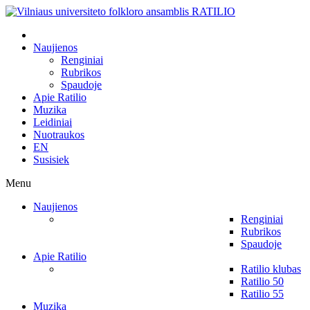
Naujienos
Renginiai
Rubrikos
Spaudoje
Apie Ratilio
Muzika
Leidiniai
Nuotraukos
EN
Susisiek
Menu
Naujienos
Renginiai
Rubrikos
Spaudoje
Apie Ratilio
Ratilio klubas
Ratilio 50
Ratilio 55
Muzika