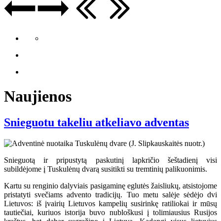
Naujienos
Snieguotu takeliu atkeliavo adventas
Snieguotą ir pripustytą paskutinį lapkričio šeštadienį visi
subildėjome į Tuskulėnų dvarą susitikti su tremtinių palikuonimis.
Kartu su renginio dalyviais pasigaminę eglutės žaisliukų, atsistojome
pristatyti svečiams advento tradicijų. Tuo metu salėje sėdėjo dvi
Lietuvos: iš įvairių Lietuvos kampelių susirinkę ratiliokai ir mūsų
tautiečiai, kuriuos istorija buvo nubloškusi į tolimiausius Rusijos