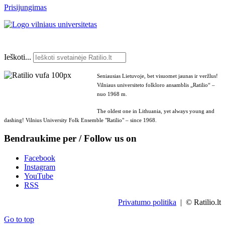
Prisijungimas
Ieškoti...
Seniausias Lietuvoje, bet visuomet jaunas ir veržlus!
Vilniaus universiteto folkloro ansamblis „Ratilio“ –
nuo 1968 m.
The oldest one in Lithuania, yet always young and
dashing! Vilnius University Folk Ensemble "Ratilio" – since 1968.
Bendraukime per / Follow us on
Facebook
Instagram
YouTube
RSS
Privatumo politika
| © Ratilio.lt
Go to top