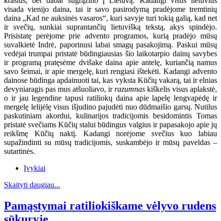
kraštus, bet dabar sugrąžino į Lietuvą. Kadangi visus lietuvius
visada vienijo daina, tai ir savo pasirodymą pradėjome tremtinių
daina „Kad ne auksinės vasaros“, kuri savyje turi tokią galią, kad net
ir svečių, sunkiai suprantančių lietuvišką tekstą, akys spindėjo.
Prisistatę perėjome prie advento programos, kurią pradėjo mūsų
suvalkietė Indrė, paporinusi labai smagų pasakojimą. Paskui mūsų
vedėjai trumpai pristatė būdingiausias šio laikotarpio dainų savybes
ir programą pratęsėme dvišake daina apie antelę, kuriančią namus
savo šeimai, ir apie mergelę, kuri rengiasi ištekėti. Kadangi advento
dainose būdinga apdainuoti tai, kas vyksta Kūčių vakarą, tai ir elnias
devyniaragis pas mus atšuoliavo, ir
razumnas
kiškelis visus aplakstė,
o ir jau legendine tapusi ratiliokų daina apie lapelę lengvapėdę ir
mergelę lelijėlę visus išjudino pajudėti nuo dūdmaišio garsų. Nutilus
paskutiniam akordui, kulinarijos tradicijomis besidomintis Tomas
pristatė svečiams Kūčių stalui būdingus valgius ir papasakojo apie jų
reikšmę Kūčių naktį. Kadangi norėjome svečius kuo labiau
supažindinti su mūsų tradicijomis, suskambėjo ir mūsų paveldas –
sutartinės.
Įvykiai
Skaityti daugiau...
Pamąstymai ratiliokiškame vėlyvo rudens
sūkuryje