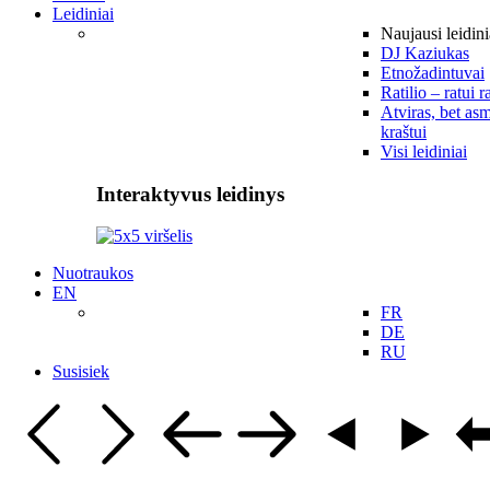
Leidiniai
Naujausi leidini
DJ Kaziukas
Etnožadintuvai
Ratilio – ratui r
Atviras, bet asm
kraštui
Visi leidiniai
Interaktyvus leidinys
Nuotraukos
EN
FR
DE
RU
Susisiek