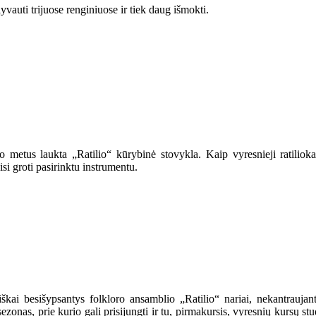
yvauti trijuose renginiuose ir tiek daug išmokti.
o metus laukta „Ratilio“ kūrybinė stovykla. Kaip vyresnieji ratilio
i groti pasirinktu instrumentu.
kai besišypsantys folkloro ansamblio „Ratilio“ nariai, nekantraujantys
sezonas, prie kurio gali prisijungti ir tu, pirmakursis, vyresnių kursų 