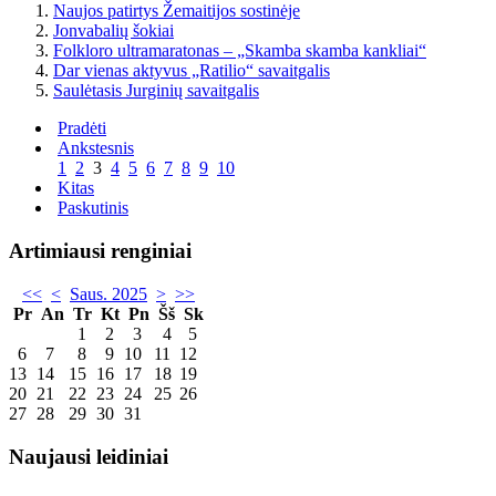
Naujos patirtys Žemaitijos sostinėje
Jonvabalių šokiai
Folkloro ultramaratonas – „Skamba skamba kankliai“
Dar vienas aktyvus „Ratilio“ savaitgalis
Saulėtasis Jurginių savaitgalis
Pradėti
Ankstesnis
1
2
3
4
5
6
7
8
9
10
Kitas
Paskutinis
Artimiausi renginiai
<<
<
Saus. 2025
>
>>
Pr
An
Tr
Kt
Pn
Šš
Sk
1
2
3
4
5
6
7
8
9
10
11
12
13
14
15
16
17
18
19
20
21
22
23
24
25
26
27
28
29
30
31
Naujausi leidiniai