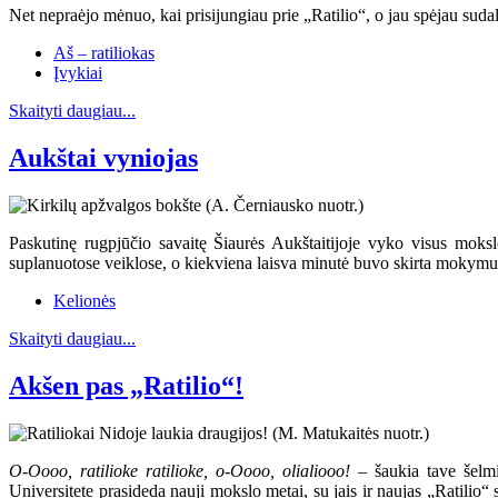
Net nepraėjo mėnuo, kai prisijungiau prie „Ratilio“, o jau spėjau sudal
Aš – ratiliokas
Įvykiai
Skaityti daugiau...
Aukštai vyniojas
Paskutinę rugpjūčio savaitę Šiaurės Aukštaitijoje vyko visus moksl
suplanuotose veiklose, o kiekviena laisva minutė buvo skirta mokymuis
Kelionės
Skaityti daugiau...
Akšen pas „Ratilio“!
O-Oooo, ratilioke ratilioke, o-Oooo, olialiooo!
– šaukia tave šelmiš
Universitete prasideda nauji mokslo metai, su jais ir naujas „Ratilio“ 