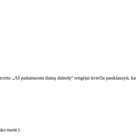
certo „Aš padainuosiu dainų dainelę“ rengėjai kviečia pasiklausyti, kas