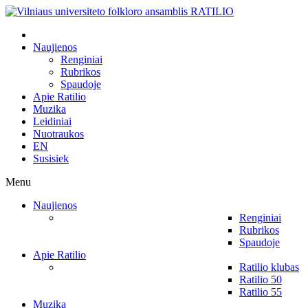
Naujienos
Renginiai
Rubrikos
Spaudoje
Apie Ratilio
Muzika
Leidiniai
Nuotraukos
EN
Susisiek
Menu
Naujienos
Renginiai
Rubrikos
Spaudoje
Apie Ratilio
Ratilio klubas
Ratilio 50
Ratilio 55
Muzika