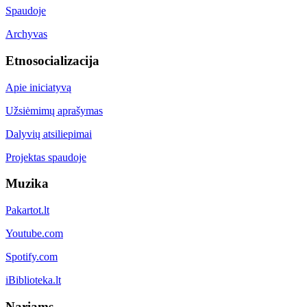
Spaudoje
Archyvas
Etnosocializacija
Apie iniciatyvą
Užsiėmimų aprašymas
Dalyvių atsiliepimai
Projektas spaudoje
Muzika
Pakartot.lt
Youtube.com
Spotify.com
iBiblioteka.lt
Nariams