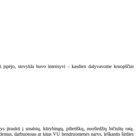
kai įspėjo, stovykla buvo intensyvi – kasdien dalyvavome kruopščiai
 įtraukti į smalsių, kūrybingų, pilietiškų, nuoširdžių bičiulių ratą.
studentas, darbuotojas ar kitas VU bendruomenės narys, ieškantis širdies