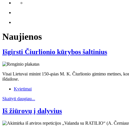
Naujienos
Išgirsti Čiurlionio kūrybos šaltinius
Visai Lietuvai minint 150-ąsias M. K. Čiurlionio gimimo metines, kon
išdailose.
Kvietimai
Skaityti daugiau...
Iš žiūrovų į dalyvius