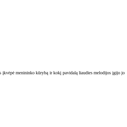
 įkvėpė menininko kūrybą ir kokį pavidalą liaudies melodijos įgijo jo