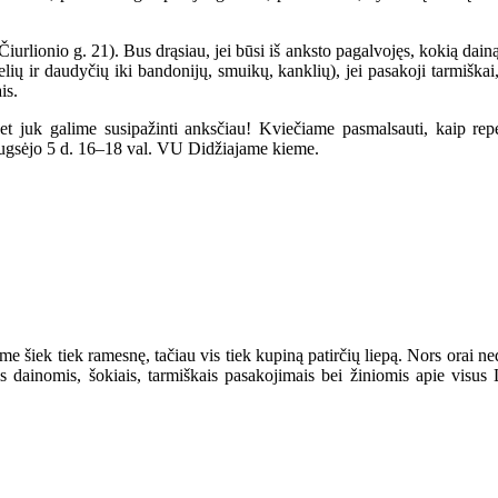
iurlionio g. 21). Bus drąsiau, jei būsi iš anksto pagalvojęs, kokią dain
ių ir daudyčių iki bandonijų, smuikų, kanklių), jei pasakoji tarmiškai,
is.
et juk galime susipažinti anksčiau! Kviečiame pasmalsauti, kaip repe
ugsėjo 5 d. 16–18 val. VU Didžiajame kieme.
jome šiek tiek ramesnę, tačiau vis tiek kupiną patirčių liepą. Nors orai 
s dainomis, šokiais, tarmiškais pasakojimais bei žiniomis apie visu