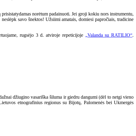
ą prisistatydamas norėtum padainuoti. Jei groji kokiu nors instrumentu,
 neslėpk savo šnektos! Užsiimi amatais, domiesi papročiais, tradicine
tuojame, rugsėjo 3 d. atviroje repeticijoje
„Valanda su RATILIO“
.
nedažnai džiugino vasariška šiluma ir giedru dangumi (dėl to netgi vieno
s Lietuvos etnografinius regionus su Bijotų, Palomenės bei Ukmergės