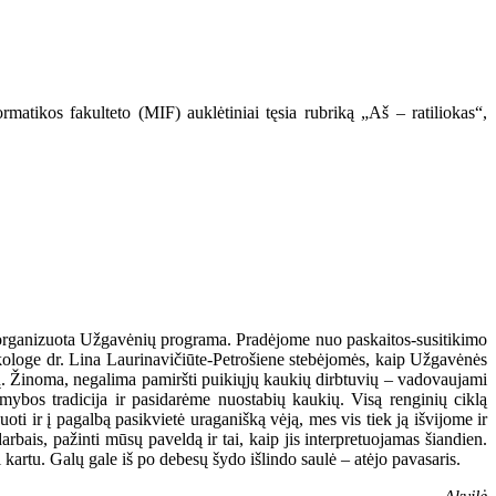
matikos fakulteto (MIF) auklėtiniai tęsia rubriką „Aš – ratiliokas“,
ro organizuota Užgavėnių programa. Pradėjome nuo paskaitos-susitikimo
loge dr. Lina Laurinavičiūte-Petrošiene stebėjomės, kaip Užgavėnės
ų. Žinoma, negalima pamiršti puikiųjų kaukių dirbtuvių – vadovaujami
ybos tradicija ir pasidarėme nuostabių kaukių. Visą renginių ciklą
i ir į pagalbą pasikvietė uraganišką vėją, mes vis tiek ją išvijome ir
bais, pažinti mūsų paveldą ir tai, kaip jis interpretuojamas šiandien.
kartu. Galų gale iš po debesų šydo išlindo saulė – atėjo pavasaris.