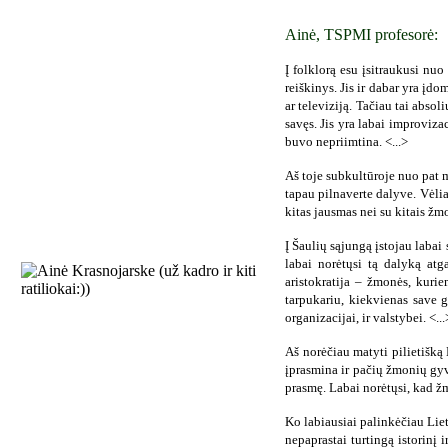
Ainė, TSPMI profesorė:
Į folklorą esu įsitraukusi nu
reiškinys. Jis ir dabar yra įd
ar televiziją. Tačiau tai absol
savęs. Jis yra labai improviza
buvo nepriimtina. <...>
Aš toje subkultūroje nuo pat 
tapau pilnaverte dalyve. Vėliau
kitas jausmas nei su kitais žm
Į Šaulių sąjungą įstojau labai
labai norėtųsi tą dalyką atg
aristokratija – žmonės, kurie
tarpukariu, kiekvienas save ge
organizacijai, ir valstybei. <...
Aš norėčiau matyti pilietišką
įprasmina ir pačių žmonių gyve
prasmę. Labai norėtųsi, kad ž
Ko labiausiai palinkėčiau Liet
nepaprastai turtingą istorinį 