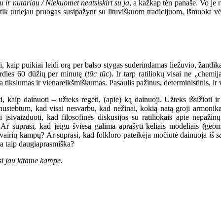
 ir nutariau / Niekuomet neatsiskirt su ja
,
a kažkap tėn panaše.
Vo je r
 tik turiejau pruogas susipažynt su
lituviškuom
tradicijuom, išmuokt vė
, kaip puikiai leidi orą per balso stygas suderindamas liežuvio, žandika
rdies 60 dūžių per minutę (
tūc tūc
). Ir tarp ratiliokų visai ne „chemij
a tikslumas ir vienareikšmiškumas. Pasaulis pažinus, deterministinis, ir 
 kaip dainuoti – užteks regėti, (apie) ką dainuoji. Užteks išsižioti i
r nustebtum, kad visai nesvarbu, kad nežinai, kokią natą groji armoni
 įsivaizduoti, kad filosofinės diskusijos su ratiliokais apie nepažin
? Ar suprasi, kad jeigu šviesą galima aprašyti keliais modeliais (geo
š įvairių kampų? Ar suprasi, kad folkloro pateikėja močiutė dainuoja
iš 
yra taip daugiaprasmiška?
si jau kitame kampe
.