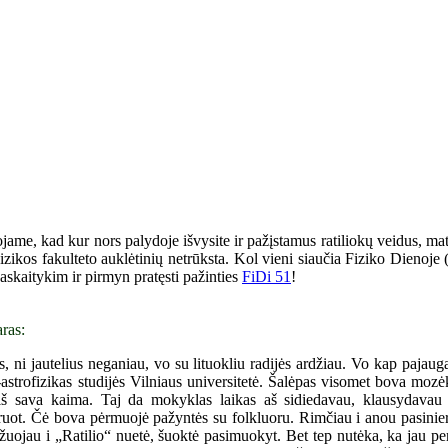
ojame, kad kur nors palydoje išvysite ir pažįstamus ratiliokų veidus, ma
i Fizikos fakulteto auklėtinių netrūksta. Kol vieni siaučia Fiziko Dienoj
 paskaitykim ir pirmyn pratęsti pažinties
FiDi 51
!
ras:
 ni jautelius neganiau, vo su lituokliu radijės ardžiau. Vo kap pajauga
s-astrofizikas studijės Vilniaus universitetė. Šalėpas visomet bova moz
iš sava kaima. Taj da mokyklas laikas aš sidiedavau, klausydava
uot. Čė bova pėrmuojė pažyntės su folkluoru. Rimčiau i anou pasinier
uojau i „Ratilio“ nuetė, šuoktė pasimuokyt. Bet tep nutėka, ka jau pe