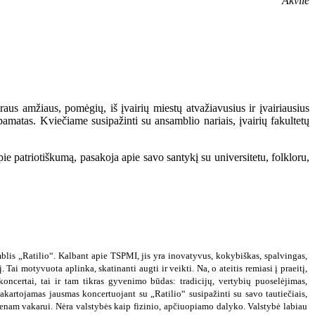
Akvilė
raus amžiaus, pomėgių, iš įvairių miestų atvažiavusius ir įvairiausius
pamatas. Kviečiame susipažinti su ansamblio nariais, įvairių fakultetų
pie patriotiškumą, pasakoja apie savo santykį su universitetu, folkloru,
is „Ratilio“. Kalbant apie TSPMI, jis yra inovatyvus, kokybiškas, spalvingas,
Tai motyvuota aplinka, skatinanti augti ir veikti. Na, o ateitis remiasi į praeitį,
koncertai, tai ir tam tikras gyvenimo būdas: tradicijų, vertybių puoselėjimas,
kartojamas jausmas koncertuojant su „Ratilio“ susipažinti su savo tautiečiais,
ienam vakarui. Nėra valstybės kaip fizinio, apčiuopiamo dalyko. Valstybė labiau