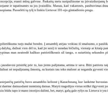
 koncepcija, esanti mūsų galvose. Paskaitų metu susipažinome su įsivaizduojamų
duojame ir tapatinamės su jos įvaizdžiu. Manau, kad vakaronės, pasibuvimas drau
uopiama. Puoselėti tą ryšį ir linkiu Lietuvai 101-ojo gimtadienio proga.
 pilietiškumu turįs mažai bendro. Į ansamblį atėjau veikiau iš smalsumo, o pasili
dalykų, dažnai vien dėl to, kad jie seni) ir suradau bičiulių, vienaip ar kitaip pan
rypimas man neatrodė kažkuo patriotiškesnis už tango, o sutartinių sekundos pil
jausdavosi prisirišę prie to, kas jiems pažįstama, artima ir sava. Būti patriotu ta
ų, dažnai nė nepažįstamų žmonių, su kuriais tau teko malonė ar neganda gyventi vie
susiejančių patirčių buvo ansamblio kelionė į Kazachstaną, kur lankėme buvusias t
 tai darėme dainuodami tremtinių dainas. Matyti tragedijos vietas reiškė išgyventi j
iu būdu tapo ir mano istorijos dalimi, bet, matyt, galų gale ryšys su Lietuva ir yra