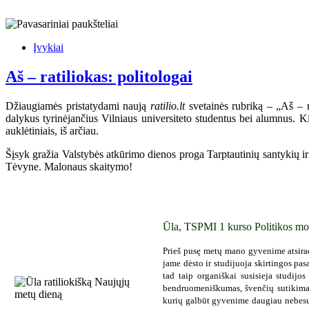
Įvykiai
Aš – ratiliokas: politologai
Džiaugiamės pristatydami naują
ratilio.lt
svetainės rubriką – „Aš – ra
dalykus tyrinėjančius Vilniaus universiteto studentus bei alumnus. Ki
auklėtiniais, iš arčiau.
Šįsyk gražia Valstybės atkūrimo dienos proga Tarptautinių santykių ir p
Tėvyne. Malonaus skaitymo!
Ūla, TSPMI 1 kurso Politikos mo
Prieš pusę metų mano gyvenime atsirad
jame dėsto ir studijuoja skirtingos pasa
tad taip organiškai susisieja studijo
bendruomeniškumas, švenčių sutikimas 
kurių galbūt gyvenime daugiau nebesuti