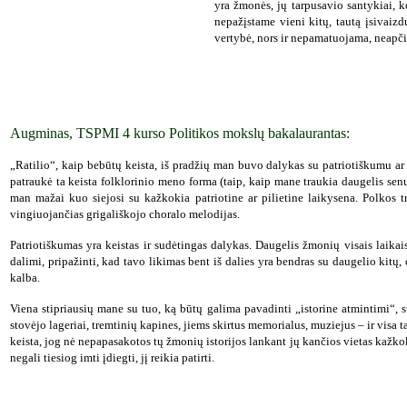
yra žmonės, jų tarpusavio santykiai,
nepažįstame vieni kitų, tautą įsivaiz
vertybė, nors ir nepamatuojama, neapči
Augminas, TSPMI 4 kurso Politikos mokslų bakalaurantas:
„Ratilio“, kaip bebūtų keista, iš pradžių man buvo dalykas su patriotiškumu ar
patraukė ta keista folklorinio meno forma (taip, kaip mane traukia daugelis senų 
man mažai kuo siejosi su kažkokia patriotine ar pilietine laikysena. Polkos t
vingiuojančias grigališkojo choralo melodijas.
Patriotiškumas yra keistas ir sudėtingas dalykas. Daugelis žmonių visais laikais 
dalimi, pripažinti, kad tavo likimas bent iš dalies yra bendras su daugelio kit
kalba.
Viena stipriausių mane su tuo, ką būtų galima pavadinti „istorine atmintimi“, 
stovėjo lageriai, tremtinių kapines, jiems skirtus memorialus, muziejus – ir visa
keista, jog nė nepapasakotos tų žmonių istorijos lankant jų kančios vietas kažkok
negali tiesiog imti įdiegti, jį reikia patirti.