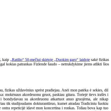
t, kaip
„Ratilio“ 50-mečiui skirtoje „Duokim garo“ laidoje
sakė fizikas
e (gal kokias patrankas Fizlende šaudo – netrukdykime jiems atlikti šios
u, fizikas uždavėnius sprėst pradiejau. Anėi mon patėka ė sekies, dil
ėka: mokėnaus akordeuonu gruot, paskiau gitara. Toriejė tievs irašės i
u i bondydavau su akordeuonu atkartuot anuo gruojėma, ale nikap
iau tik studijoudams dokturantūruo, kumet atradau Tradiciniu šuokiu
r ontra repeticijė idavė mon koncertina i ronkas. Toliau bova kap tuo