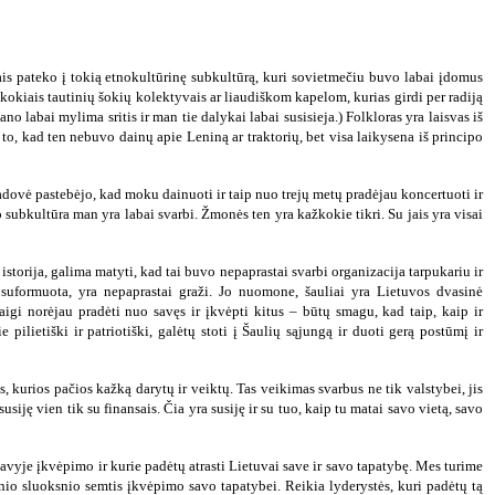
ais pateko į tokią etnokultūrinę subkultūrą, kuri sovietmečiu buvo labai įdomus
ažkokiais tautinių šokių kolektyvais ar liaudiškom kapelom, kurias girdi per radiją
mano labai mylima sritis ir man tie dalykai labai susisieja.) Folkloras yra laisvas iš
l to, kad ten nebuvo dainų apie Leniną ar traktorių, bet visa laikysena iš principo
ovė pastebėjo, kad moku dainuoti ir taip nuo trejų metų pradėjau koncertuoti ir
oro subkultūra man yra labai svarbi. Žmonės ten yra kažkokie tikri. Su jais yra visai
istorija, galima matyti, kad tai buvo nepaprastai svarbi organizacija tarpukariu ir
o suformuota, yra nepaprastai graži. Jo nuomone, šauliai yra Lietuvos dvasinė
 Taigi norėjau pradėti nuo savęs ir įkvėpti kitus – būtų smagu, kad taip, kaip ir
 pilietiški ir patriotiški, galėtų stoti į Šaulių sąjungą ir duoti gerą postūmį ir
 kurios pačios kažką darytų ir veiktų. Tas veikimas svarbus ne tik valstybei, jis
ę vien tik su finansais. Čia yra susiję ir su tuo, kaip tu matai savo vietą, savo
 savyje įkvėpimo ir kurie padėtų atrasti Lietuvai save ir savo tapatybę. Mes turime
rinio sluoksnio semtis įkvėpimo savo tapatybei. Reikia lyderystės, kuri padėtų tą