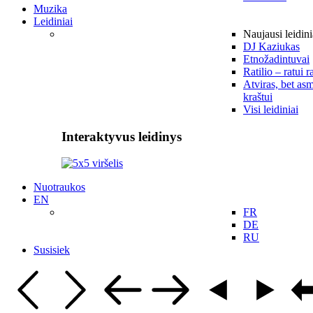
Muzika
Leidiniai
Naujausi leidini
DJ Kaziukas
Etnožadintuvai
Ratilio – ratui r
Atviras, bet asm
kraštui
Visi leidiniai
Interaktyvus leidinys
Nuotraukos
EN
FR
DE
RU
Susisiek