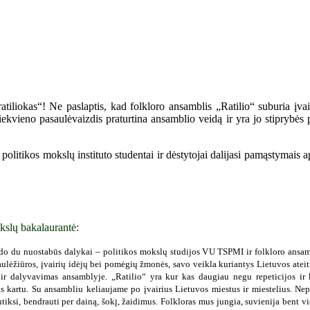
tiliokas“! Ne paslaptis, kad folkloro ansamblis „Ratilio“ suburia įvai
ekvieno pasaulėvaizdis praturtina ansamblio veidą ir yra jo stiprybės 
olitikos mokslų instituto studentai ir dėstytojai dalijasi pamąstymais a
kslų bakalaurantė:
o du nuostabūs dalykai – politikos mokslų studijos VU TSPMI ir folkloro ansambl
ulėžiūros, įvairių idėjų bei pomėgių žmonės, savo veikla kuriantys Lietuvos ateitį. 
s ir dalyvavimas ansamblyje. „Ratilio“ yra kur kas daugiau negu repeticijos ir 
kartu. Su ansambliu keliaujame po įvairius Lietuvos miestus ir miestelius. Nepa
ksi, bendrauti per dainą, šokį, žaidimus. Folkloras mus jungia, suvienija bent v