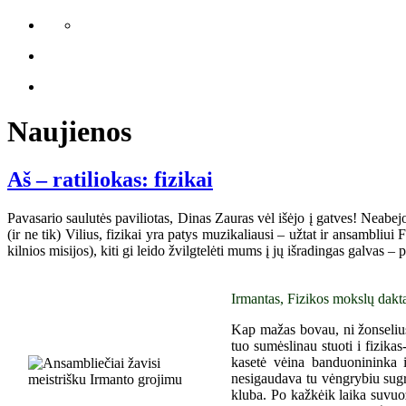
Naujienos
Aš – ratiliokas: fizikai
Pavasario saulutės paviliotas, Dinas Zauras vėl išėjo į gatves! Neabej
(ir ne tik) Vilius, fizikai yra patys muzikaliausi – užtat ir ansambliu
kilnios misijos), kiti gi leido žvilgtelėti mums į jų išradingas galvas –
Irmantas, Fizikos mokslų dakta
Kap mažas bovau, ni žonselius,
tuo sumėslinau stuoti i fizika
kasetė vėina banduonininka 
nesigaudava tu vėngrybiu sugr
kluba. Po kažkėik laika suvuož