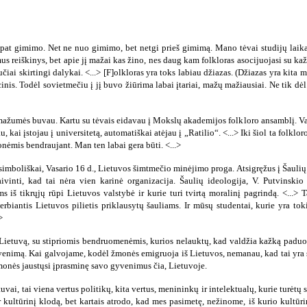
o pat gimimo. Net ne nuo gimimo, bet netgi prieš gimimą. Mano tėvai studijų laik
omus reiškinys, bet apie jį mažai kas žino, nes daug kam folkloras asocijuojasi su k
iučiai skirtingi dalykai. <...> [F]olkloras yra toks labiau džiazas. (Džiazas yra kita 
cinis. Todėl sovietmečiu į jį buvo žiūrima labai įtariai, mažų mažiausiai. Ne tik dė
mažumės buvau. Kartu su tėvais eidavau į Mokslų akademijos folkloro ansamblį. Vad
, kai įstojau į universitetą, automatiškai atėjau į „Ratilio“. <...> Iki šiol ta folkl
onėmis bendraujant. Man ten labai gera būti. <...>
 simboliškai, Vasario 16 d., Lietuvos šimtmečio minėjimo proga. Atsigręžus į Šaulių 
aivinti, kad tai nėra vien karinė organizacija. Šaulių ideologija, V. Putvinski
ms iš tikrųjų rūpi Lietuvos valstybė ir kurie turi tvirtą moralinį pagrindą. <...>
rbiantis Lietuvos pilietis priklausytų šauliams. Ir mūsų studentai, kurie yra tokie
>
 Lietuvą, su stipriomis bendruomenėmis, kurios nelauktų, kad valdžia kažką paduos,
nimą. Kai galvojame, kodėl žmonės emigruoja iš Lietuvos, nemanau, kad tai yra susij
monės jaustųsi įprasminę savo gyvenimus čia, Lietuvoje.
uvai, tai viena vertus politikų, kita vertus, menininkų ir intelektualų, kurie turėtų
ir kultūrinį klodą, bet kartais atrodo, kad mes pasimetę, nežinome, iš kurio kultū