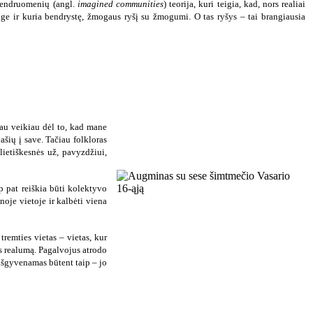
 bendruomenių (angl.
imagined communities
) teorija, kuri teigia, kad, nors realiai
ge ir kuria bendrystę, žmogaus ryšį su žmogumi. O tas ryšys – tai brangiausia
kau veikiau dėl to, kad mane
ašių į save. Tačiau folkloras
ietiškesnės už, pavyzdžiui,
ip pat reiškia būti kolektyvo
noje vietoje ir kalbėti viena
remties vietas – vietas, kur
os realumą. Pagalvojus atrodo
 išgyvenamas būtent taip – jo