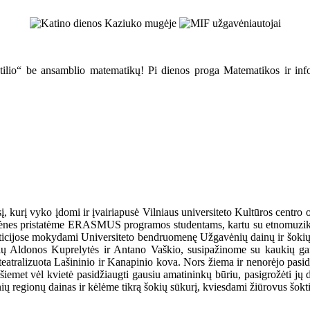
atilio“ be ansamblio matematikų! Pi dienos proga Matematikos ir infor
į, kurį vyko įdomi ir įvairiapusė Vilniaus universiteto Kultūros cent
gavėnes pristatėme ERASMUS programos studentams, kartu su etnomuziko
epeticijose mokydami Universiteto bendruomenę Užgavėnių dainų ir šoki
sių Aldonos Kuprelytės ir Antano Vaškio, susipažinome su kaukių gam
atralizuota Lašininio ir Kanapinio kova. Nors žiema ir nenorėjo pasiduot
et vėl kvietė pasidžiaugti gausiu amatininkų būriu, pasigrožėti jų dar
ių regionų dainas ir kėlėme tikrą šokių sūkurį, kviesdami žiūrovus šokti 