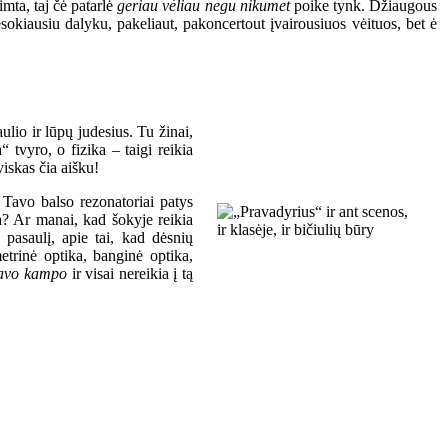
imta, taj čė patarlė
geriau vėliau negu nikumet
poike tynk. Džiaugous
sokiausiu dalyku, pakeliaut, pakoncertout įvairousiuos vėituos, bet ė
ulio ir lūpų judesius. Tu žinai,
a“ tvyro, o fizika – taigi reikia
viskas čia aišku!
r Tavo balso rezonatoriai patys
ka? Ar manai, kad šokyje reikia
ų pasaulį, apie tai, kad dėsnių
metrinė optika, banginė optika,
savo kampo
ir visai nereikia į tą