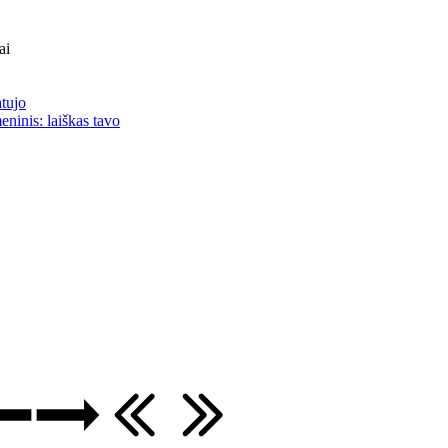
ai
atujo
eninis: laiškas tavo