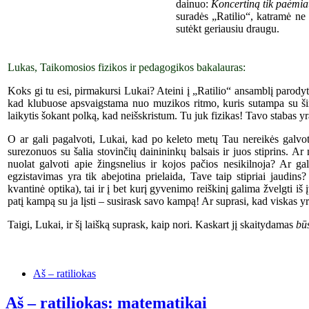
dainuo:
K
oncertin
ą
tik paėmiau
suradės „Ratilio“, katramė ne
sutėkt ger
iausiu
draugu.
Lukas, Taikomosios fizikos ir pedagogikos bakalauras:
Koks gi tu esi, pirmakursi Lukai? Ateini į „Ratilio“ ansamblį parodyti
kad klubuose apsvaigstama nuo muzikos ritmo, kuris sutampa su ši
laikytis šokant polką, kad neišskristum. Tu juk fizikas! Tavo stabas yr
O ar gali pagalvoti, Lukai, kad po keleto metų Tau nereikės galvoti,
surezonuos su šalia stovinčių dainininkų balsais ir juos stiprins. A
nuolat galvoti apie žingsnelius ir kojos pačios nesikilnoja? Ar gali
egzistavimas yra tik abejotina prielaida, Tave taip stipriai jaudins
kvantinė optika), tai ir į bet kurį gyvenimo reiškinį galima žvelgti i
patį kampą su ja lįsti – susirask savo kampą! Ar suprasi, kad viskas 
Taigi, Lukai, ir šį laišką suprask, kaip nori. Kaskart jį skaitydamas
bū
Aš – ratiliokas
Aš – ratiliokas: matematikai