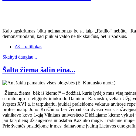
Kaip apskritimas būtų neįmanomas be
π
, taip „Ratilio“ nebūtų „R
demonstruodami, kad puikiai valdo ne tik skaičius, bet ir žodžius.
Aš – ratiliokas
Skaityti daugiau...
Šalta žiema šalin eina...
„Žiema, žiema, bėk iš kiemo!“ – žodžiai, kurie lydėjo mus visą mėnes
su mitologu ir religijotyrininku dr. Dainiumi Razausku, vėliau Už
švęstos XVI a. ir tarpukariu, jaukiai praleidome vakarus atvirose r
profesionalų: Jono Kriščiūno bei žemaitiška dvasia visus sužavėju
vainikavo kovo 1-ąją Vilniaus universiteto Didžiajame kieme vykusi te
jau kitą dieną džiaugėmės nuostabia Kaziuko muge. Tradicinė mugė šiem
Prie šventės prisidėjome ir mes: dainavome įvairių Lietuvos etnografin