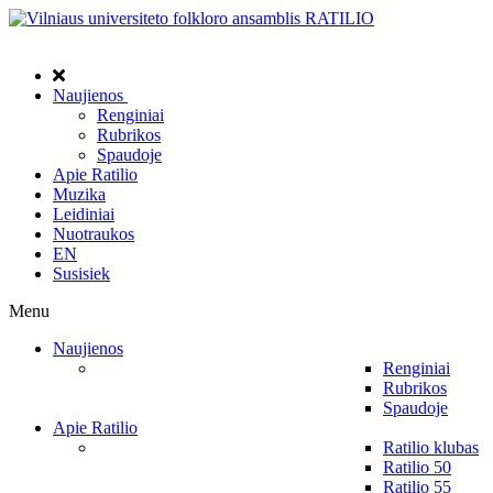
Naujienos
Renginiai
Rubrikos
Spaudoje
Apie Ratilio
Muzika
Leidiniai
Nuotraukos
EN
Susisiek
Menu
Naujienos
Renginiai
Rubrikos
Spaudoje
Apie Ratilio
Ratilio klubas
Ratilio 50
Ratilio 55