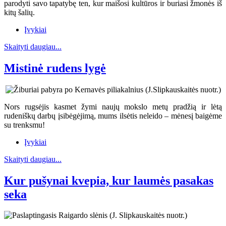
parodyti savo tapatybę ten, kur maišosi kultūros ir buriasi žmonės iš
kitų šalių.
Įvykiai
Skaityti daugiau...
Mistinė rudens lygė
Nors rugsėjis kasmet žymi naujų mokslo metų pradžią ir lėtą
rudeniškų darbų įsibėgėjimą, mums ilsėtis neleido – mėnesį baigėme
su trenksmu!
Įvykiai
Skaityti daugiau...
Kur pušynai kvepia, kur laumės pasakas
seka