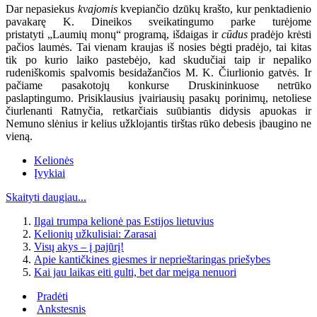
Dar nepasiekus
kvajomis
kvepiančio dzūkų krašto, kur penktadienio
pavakarę K. Dineikos sveikatingumo parke turėjome
pristatyti „Laumių monų“ programą, išdaigas ir
cūdus
pradėjo krėsti
pačios laumės. Tai vienam kraujas iš nosies bėgti pradėjo, tai kitas
tik po kurio laiko pastebėjo, kad skudučiai taip ir nepaliko
rudeniškomis spalvomis besidažančios M. K. Čiurlionio gatvės. Ir
pačiame pasakotojų konkurse Druskininkuose netrūko
paslaptingumo. Prisiklausius įvairiausių pasakų porinimų, netoliese
čiurlenanti Ratnyčia, retkarčiais suūbiantis didysis apuokas ir
Nemuno slėnius ir kelius užklojantis tirštas rūko debesis įbaugino ne
vieną.
Kelionės
Įvykiai
Skaityti daugiau...
Ilgai trumpa kelionė pas Estijos lietuvius
Kelionių užkulisiai: Zarasai
Visų akys – į pajūrį!
Apie kantičkines giesmes ir neprieštaringas priešybes
Kai jau laikas eiti gulti, bet dar meiga nenuori
Pradėti
Ankstesnis