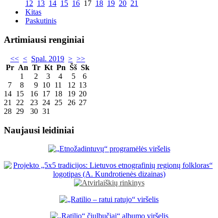
12
13
14
15
16
17
18
19
20
21
Kitas
Paskutinis
Artimiausi renginiai
<<
<
Spal. 2019
>
>>
Pr
An
Tr
Kt
Pn
Šš
Sk
1
2
3
4
5
6
7
8
9
10
11
12
13
14
15
16
17
18
19
20
21
22
23
24
25
26
27
28
29
30
31
Naujausi leidiniai