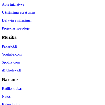
Apie iniciatyvą
Užsiėmimų aprašymas
Dalyvių atsiliepimai
Projektas spaudoje
Muzika
Pakartot.lt
Youtube.com
Spotify.com
iBiblioteka.lt
Nariams
Ratilio klubas
Natos
Kalendorius