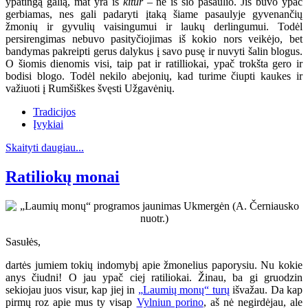
ypatingą galią, mat yra iš
kitur
– ne iš šio pasaulio. Jis buvo ypač
gerbiamas, nes gali padaryti įtaką šiame pasaulyje gyvenančių
žmonių ir gyvulių vaisingumui ir laukų derlingumui. Todėl
persirengimas nebuvo pasityčiojimas iš kokio nors veikėjo, bet
bandymas pakreipti gerus dalykus į savo pusę ir nuvyti šalin blogus.
O šiomis dienomis visi, taip pat ir ratilliokai, ypač trokšta gero ir
bodisi blogo. Todėl nekilo abejonių, kad turime čiupti kaukes ir
važiuoti į Rumšiškes švęsti Užgavėnių.
Tradicijos
Įvykiai
Skaityti daugiau...
Ratiliokų monai
Sasułės,
dartės jumiem tokių indomybį apie žmonelius paporysiu. Nu kokie
anys čiudni! O jau ypač ciej ratiliokai. Žinau, ba gi gruodzin
sekiojau juos visur, kap jiej in
„Laumių monų“ turų
išvažau. Da kap
pirmų roz apie mus ty visap
Vylniun porino
, aš nė negirdėjau, ale