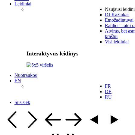
Leidiniai
Naujausi leidini
DJ Kaziukas
Etnožadintuvai
Ratilio – ratui r
Atviras, bet asm
kraštui
Visi leidiniai
Interaktyvus leidinys
Nuotraukos
EN
FR
DE
RU
Susisiek