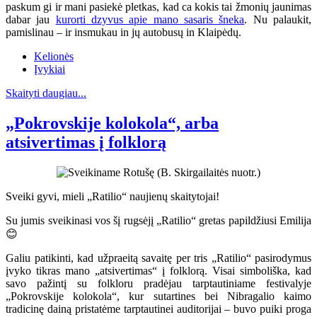
paskum gi ir mani pasiekė pletkas, kad ca kokis tai žmonių jaunimas
dabar jau
kurorti dzyvus apie mano sasaris šneka
. Nu palaukit,
pamislinau – ir insmukau in jų autobusų in Klaipėdų.
Kelionės
Įvykiai
Skaityti daugiau...
„Pokrovskije kolokola“, arba
atsivertimas į folklorą
Sveiki gyvi, mieli „Ratilio“ naujienų skaitytojai!
Su jumis sveikinasi vos šį rugsėjį „Ratilio“ gretas papildžiusi Emilija
😊
Galiu patikinti, kad užpraeitą savaitę per tris „Ratilio“ pasirodymus
įvyko tikras mano „atsivertimas“ į folklorą. Visai simboliška, kad
savo pažintį su folkloru pradėjau tarptautiniame festivalyje
„Pokrovskije kolokola“, kur sutartines bei Nibragalio kaimo
tradicinę dainą pristatėme tarptautinei auditorijai – buvo puiki proga