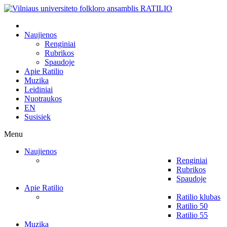
Naujienos
Renginiai
Rubrikos
Spaudoje
Apie Ratilio
Muzika
Leidiniai
Nuotraukos
EN
Susisiek
Menu
Naujienos
Renginiai
Rubrikos
Spaudoje
Apie Ratilio
Ratilio klubas
Ratilio 50
Ratilio 55
Muzika