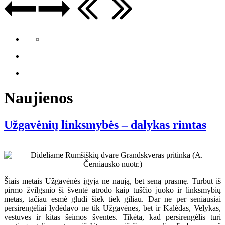
Naujienos
Užgavėnių linksmybės – dalykas rimtas
Šiais metais Užgavėnės įgyja ne naują, bet seną prasmę. Turbūt iš
pirmo žvilgsnio ši šventė atrodo kaip tuščio juoko ir linksmybių
metas, tačiau esmė glūdi šiek tiek giliau. Dar ne per seniausiai
persirengėliai lydėdavo ne tik Užgavėnes, bet ir Kalėdas, Velykas,
vestuves ir kitas šeimos šventes. Tikėta, kad persirengėlis turi