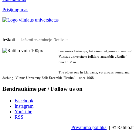
Prisijungimas
Ieškoti...
Seniausias Lietuvoje, bet visuomet jaunas ir veržlus!
Vilniaus universiteto folkloro ansamblis „Ratilio“ –
nuo 1968 m.
The oldest one in Lithuania, yet always young and
dashing! Vilnius University Folk Ensemble "Ratilio" – since 1968.
Bendraukime per / Follow us on
Facebook
Instagram
YouTube
RSS
Privatumo politika
| © Ratilio.lt