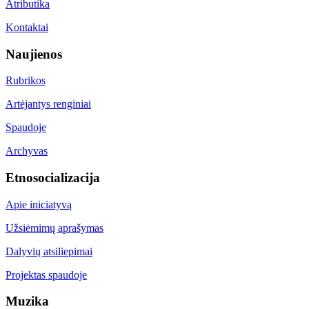
Atributika
Kontaktai
Naujienos
Rubrikos
Artėjantys renginiai
Spaudoje
Archyvas
Etnosocializacija
Apie iniciatyvą
Užsiėmimų aprašymas
Dalyvių atsiliepimai
Projektas spaudoje
Muzika