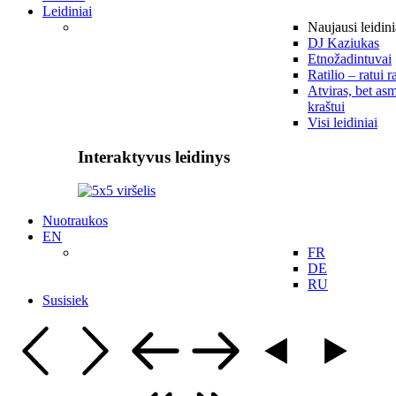
Leidiniai
Naujausi leidini
DJ Kaziukas
Etnožadintuvai
Ratilio – ratui r
Atviras, bet asm
kraštui
Visi leidiniai
Interaktyvus leidinys
Nuotraukos
EN
FR
DE
RU
Susisiek