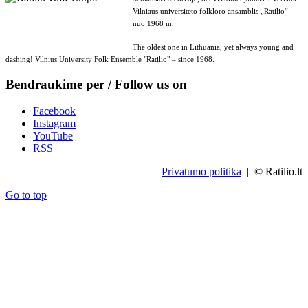
Vilniaus universiteto folkloro ansamblis „Ratilio“ –
nuo 1968 m.
The oldest one in Lithuania, yet always young and
dashing! Vilnius University Folk Ensemble "Ratilio" – since 1968.
Bendraukime per / Follow us on
Facebook
Instagram
YouTube
RSS
Privatumo politika
| © Ratilio.lt
Go to top