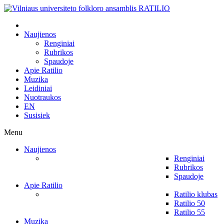
Naujienos
Renginiai
Rubrikos
Spaudoje
Apie Ratilio
Muzika
Leidiniai
Nuotraukos
EN
Susisiek
Menu
Naujienos
Renginiai
Rubrikos
Spaudoje
Apie Ratilio
Ratilio klubas
Ratilio 50
Ratilio 55
Muzika