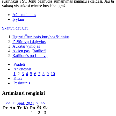
susirinkus į Šv. Jonų bažnyčią sumanymas pamažu skleidėsi. Jau tą
vakarą vis sukosi mintis: bus labai gražu...
Aš – ratiliokas
Įvykiai
Skaityti daugiau...
Išgirsti Čiurlionio kūrybos šaltinius
Iš žiūrovų į dalyvius
Aukštai vyniojas
Akšen pas „Ratilio“!
Ratilionės po Lietuvą
Pradėti
Ankstesnis
1
2
3
4
5
6
7
8
9
10
Kitas
Paskutinis
Artimiausi renginiai
<<
<
Spal. 2021
>
>>
Pr
An
Tr
Kt
Pn
Šš
Sk
1
2
3