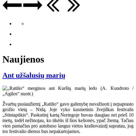
Naujienos
Ant užšalusių marių
Žvarbų pusiaužiemį „Ratilio“ gavo galimybę nuvažiuoti į nepaprasto
grožio vietą – Nidą. Joje vyko kasmetinis žvejiškas festivalis
„Stintapūkis“. Paskutinį kartą Neringoje buvau daugiau nei prieš 10
metų, todėl nežinojau, ko tikėtis iš šios kelionės, ypač žiemą. Tačiau
vien pamačius pro autobuso langus vietos kraštovaizdį supratau, jog
tos festivalio dienos bus nepakartojamos.