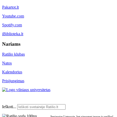
Pakartot.lt
Youtube.com
Spotify.com
iBiblioteka.lt
Nariams
Ratilio klubas
Natos
Kalendorius
Prisijungimas
Ieškoti...
Seniausias Lietuvoje, bet visuomet jaunas ir veržlus!