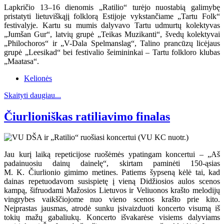
Lapkričio 13–16 dienomis „Ratilio“ turėjo nuostabią galimybę
pristatyti lietuviškąjį folklorą Estijoje vykstančiame „Tartu Folk“
festivalyje. Kartu su mumis dalyvavo Tartu udmurtų kolektyvas
„Jumšan Gur“, latvių grupė „Teikas Muzikanti“, švedų kolektyvai
„Philochoros“ ir „V-Dala Spelmanslag“, Talino prancūzų licėjaus
grupė „Leesikad“ bei festivalio šeimininkai – Tartu folkloro klubas
„Maatasa“.
Kelionės
Skaityti daugiau...
Čiurlioniškas ratiliavimo finalas
Jau kurį laiką repeticijose ruošėmės ypatingam koncertui – „Aš
padainuosiu dainų dainelę“, skirtam paminėti 150-ąsias
M. K. Čiurlionio gimimo metines. Patiems šypseną kėlė tai, kad
dainas repetuodavom susispietę į vieną Didžiosios aulos scenos
kampą, šifruodami Mažosios Lietuvos ir Veliuonos krašto melodijų
vingrybes vaikščiojome nuo vieno scenos krašto prie kito.
Neįprastas jausmas, atrodė sunku įsivaizduoti koncerto visumą iš
tokių mažų gabaliukų. Koncerto išvakarėse visiems dalyviams