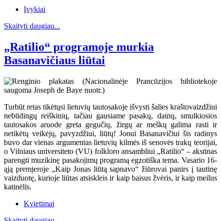
Įvykiai
Skaityti daugiau...
„Ratilio“ programoje murkia
Basanavičiaus liūtai
Turbūt retas tikėtųsi lietuvių tautosakoje išvysti šalies kraštovaizdžiui
nebūdingų reiškinių, tačiau gausiame pasakų, dainų, smulkiosios
tautosakos aruode greta gegučių, žirgų ar meškų galima rasti ir
netikėtų veikėjų, pavyzdžiui, liūtų! Jonui Basanavičiui šis radinys
buvo dar vienas argumentas lietuvių kilmės iš senovės trakų teorijai,
o Vilniaus universiteto (VU) folkloro ansambliui „Ratilio“ – akstinas
parengti muzikinę pasakojimų programą egzotiška tema. Vasario 16-
ąją premjeroje „Kaip Jonas liūtą sapnavo“ žiūrovai panirs į tautinę
vaizduotę, kurioje liūtas atsiskleis ir kaip baisus žvėris, ir kaip meilus
katinėlis.
Kvietimai
Skaityti daugiau...