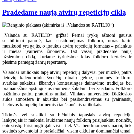
Pradedame naują atvirų repeticijų ciklą
„Valanda su RATILIO“ grįžta! Pernai įvykę aštuoni gausūs
susibūrimai parodė, kad susidomėjimas folkloru, noras kartu
muzikuoti yra gajūs, o įtraukus atvirų repeticijų formatas – palankus
ir mielas įvairiems žmonėms. Tad vasarį pradedame naują
užsiėmimų ciklą, kuriame tyrinėsime kitas folkloro kerteles ir
plėsime pamėgtų žanrų repertuarą.
Valandai ratiliokais tapę atvirų repeticijų dalyviai per muziką patirs
lietuvių kalendorinių švenčių ritualų gelmę, paminės folklorui
svarbias sukaktis, išbandys kontrastingas dainavimo tradicijas bei
pramankštins apstingusius raumenis šokdami bei žaisdami. Folkloro
pažinimo patirtį praturtins unikali Vilniaus universiteto Didžiosios
aulos atmosfera ir akustika bei pasibendravimas su įvairiausių
Lietuvos kampelių tarmėmis čiauškančiais ratiliokais.
Tikimės vėl susitikti su bičiuliais tapusiais atvirų repeticijų
lankytojais ir maloniai laukiame naujų folklorą prisijaukinti norinčių
entuziastų. Prisijungti gali visi – tiek VU bendruomenės nariai, tiek
sostinės gyventojai ir prašalaičiai, visam ciklui ar dominančiai temai.