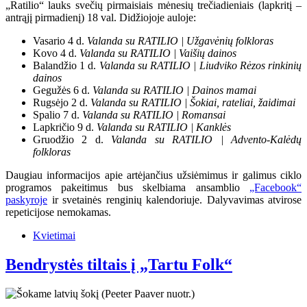
„Ratilio“ lauks svečių pirmaisiais mėnesių trečiadieniais (lapkritį –
antrąjį pirmadienį) 18 val. Didžiojoje auloje:
Vasario 4 d.
Valanda su RATILIO | Užgavėnių folkloras
Kovo 4 d.
Valanda su RATILIO | Vaišių dainos
Balandžio 1 d.
Valanda su RATILIO | Liudviko Rėzos rinkinių
dainos
Gegužės 6 d.
Valanda su RATILIO | Dainos mamai
Rugsėjo 2 d.
Valanda su RATILIO | Šokiai, rateliai, žaidimai
Spalio 7 d.
Valanda su RATILIO | Romansai
Lapkričio 9 d.
Valanda su RATILIO | Kanklės
Gruodžio 2 d.
Valanda su RATILIO | Advento-Kalėdų
folkloras
Daugiau informacijos apie artėjančius užsiėmimus ir galimus ciklo
programos pakeitimus bus skelbiama ansamblio
„Facebook“
paskyroje
ir svetainės renginių kalendoriuje. Dalyvavimas atvirose
repeticijose nemokamas.
Kvietimai
Bendrystės tiltais į „Tartu Folk“