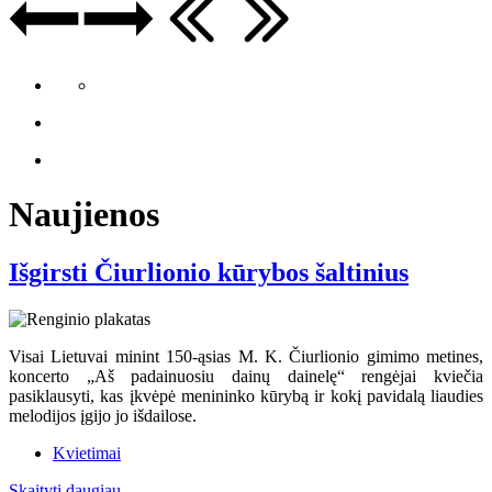
Naujienos
Išgirsti Čiurlionio kūrybos šaltinius
Visai Lietuvai minint 150-ąsias M. K. Čiurlionio gimimo metines,
koncerto „Aš padainuosiu dainų dainelę“ rengėjai kviečia
pasiklausyti, kas įkvėpė menininko kūrybą ir kokį pavidalą liaudies
melodijos įgijo jo išdailose.
Kvietimai
Skaityti daugiau...