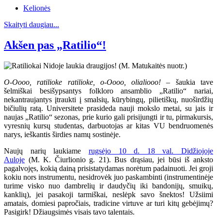
Kelionės
Skaityti daugiau...
Akšen pas „Ratilio“!
O-Oooo, ratilioke ratilioke, o-Oooo, olialiooo!
– šaukia tave
šelmiškai besišypsantys folkloro ansamblio „Ratilio“ nariai,
nekantraujantys įtraukti į smalsių, kūrybingų, pilietiškų, nuoširdžių
bičiulių ratą. Universitete prasideda nauji mokslo metai, su jais ir
naujas „Ratilio“ sezonas, prie kurio gali prisijungti ir tu, pirmakursis,
vyresnių kursų studentas, darbuotojas ar kitas VU bendruomenės
narys, ieškantis širdies namų sostinėje.
Naujų narių laukiame
rugsėjo 10 d. 18 val. Didžiojoje
Auloje
(M. K. Čiurlionio g. 21). Bus drąsiau, jei būsi iš anksto
pagalvojęs, kokią dainą prisistatydamas norėtum padainuoti. Jei groji
kokiu nors instrumentu, nesidrovėk juo paskambinti (instrumentinėje
turime visko nuo dambrelių ir daudyčių iki bandonijų, smuikų,
kanklių), jei pasakoji tarmiškai, neslėpk savo šnektos! Užsiimi
amatais, domiesi papročiais, tradicine virtuve ar turi kitų gebėjimų?
Pasigirk! Džiaugsimės visais tavo talentais.