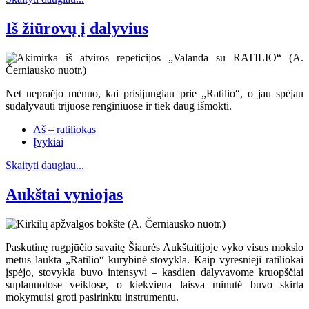
Iš žiūrovų į dalyvius
Net nepraėjo mėnuo, kai prisijungiau prie „Ratilio“, o jau spėjau
sudalyvauti trijuose renginiuose ir tiek daug išmokti.
Aš – ratiliokas
Įvykiai
Skaityti daugiau...
Aukštai vyniojas
Paskutinę rugpjūčio savaitę Šiaurės Aukštaitijoje vyko visus mokslo
metus laukta „Ratilio“ kūrybinė stovykla. Kaip vyresnieji ratiliokai
įspėjo, stovykla buvo intensyvi – kasdien dalyvavome kruopščiai
suplanuotose veiklose, o kiekviena laisva minutė buvo skirta
mokymuisi groti pasirinktu instrumentu.