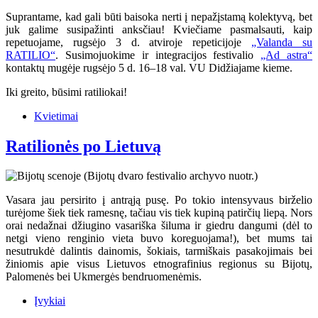
Suprantame, kad gali būti baisoka nerti į nepažįstamą kolektyvą, bet
juk galime susipažinti anksčiau! Kviečiame pasmalsauti, kaip
repetuojame, rugsėjo 3 d. atviroje repeticijoje
„Valanda su
RATILIO“
. Susimojuokime ir integracijos festivalio
„Ad astra“
kontaktų mugėje rugsėjo 5 d. 16–18 val. VU Didžiajame kieme.
Iki greito, būsimi ratiliokai!
Kvietimai
Ratilionės po Lietuvą
Vasara jau persirito į antrąją pusę. Po tokio intensyvaus birželio
turėjome šiek tiek ramesnę, tačiau vis tiek kupiną patirčių liepą. Nors
orai nedažnai džiugino vasariška šiluma ir giedru dangumi (dėl to
netgi vieno renginio vieta buvo koreguojama!), bet mums tai
nesutrukdė dalintis dainomis, šokiais, tarmiškais pasakojimais bei
žiniomis apie visus Lietuvos etnografinius regionus su Bijotų,
Palomenės bei Ukmergės bendruomenėmis.
Įvykiai