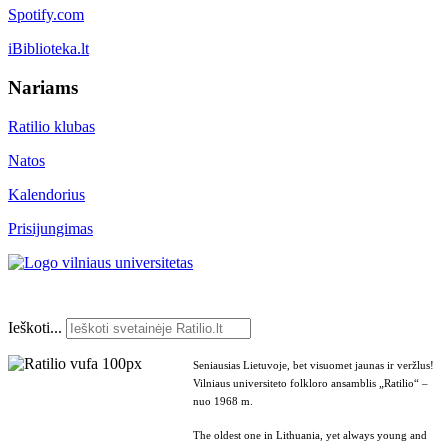
Spotify.com
iBiblioteka.lt
Nariams
Ratilio klubas
Natos
Kalendorius
Prisijungimas
Ieškoti...
Seniausias Lietuvoje, bet visuomet jaunas ir veržlus!
Vilniaus universiteto folkloro ansamblis „Ratilio“ –
nuo 1968 m.
The oldest one in Lithuania, yet always young and