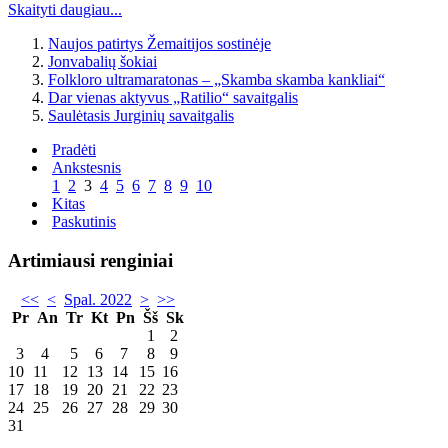
Skaityti daugiau...
Naujos patirtys Žemaitijos sostinėje
Jonvabalių šokiai
Folkloro ultramaratonas – „Skamba skamba kankliai“
Dar vienas aktyvus „Ratilio“ savaitgalis
Saulėtasis Jurginių savaitgalis
Pradėti
Ankstesnis
1
2
3
4
5
6
7
8
9
10
Kitas
Paskutinis
Artimiausi renginiai
<<
<
Spal. 2022
>
>>
Pr
An
Tr
Kt
Pn
Šš
Sk
1
2
3
4
5
6
7
8
9
10
11
12
13
14
15
16
17
18
19
20
21
22
23
24
25
26
27
28
29
30
31