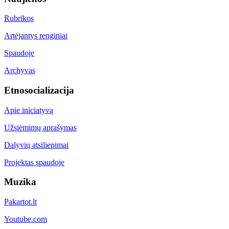
Rubrikos
Artėjantys renginiai
Spaudoje
Archyvas
Etnosocializacija
Apie iniciatyvą
Užsiėmimų aprašymas
Dalyvių atsiliepimai
Projektas spaudoje
Muzika
Pakartot.lt
Youtube.com