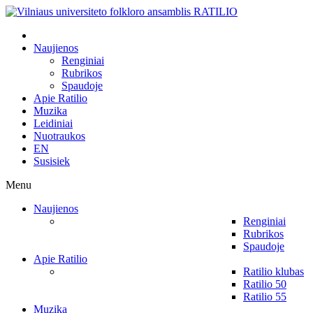
Naujienos
Renginiai
Rubrikos
Spaudoje
Apie Ratilio
Muzika
Leidiniai
Nuotraukos
EN
Susisiek
Menu
Naujienos
Renginiai
Rubrikos
Spaudoje
Apie Ratilio
Ratilio klubas
Ratilio 50
Ratilio 55
Muzika