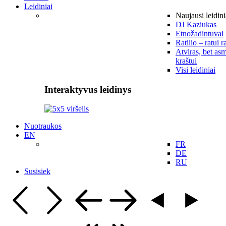
Leidiniai
Naujausi leidini
DJ Kaziukas
Etnožadintuvai
Ratilio – ratui r
Atviras, bet asm
kraštui
Visi leidiniai
Interaktyvus leidinys
Nuotraukos
EN
FR
DE
RU
Susisiek