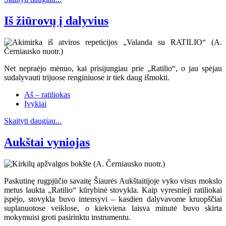
Iš žiūrovų į dalyvius
Net nepraėjo mėnuo, kai prisijungiau prie „Ratilio“, o jau spėjau
sudalyvauti trijuose renginiuose ir tiek daug išmokti.
Aš – ratiliokas
Įvykiai
Skaityti daugiau...
Aukštai vyniojas
Paskutinę rugpjūčio savaitę Šiaurės Aukštaitijoje vyko visus mokslo
metus laukta „Ratilio“ kūrybinė stovykla. Kaip vyresnieji ratiliokai
įspėjo, stovykla buvo intensyvi – kasdien dalyvavome kruopščiai
suplanuotose veiklose, o kiekviena laisva minutė buvo skirta
mokymuisi groti pasirinktu instrumentu.