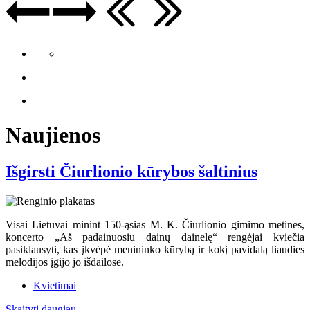
Naujienos
Išgirsti Čiurlionio kūrybos šaltinius
Visai Lietuvai minint 150-ąsias M. K. Čiurlionio gimimo metines,
koncerto „Aš padainuosiu dainų dainelę“ rengėjai kviečia
pasiklausyti, kas įkvėpė menininko kūrybą ir kokį pavidalą liaudies
melodijos įgijo jo išdailose.
Kvietimai
Skaityti daugiau...