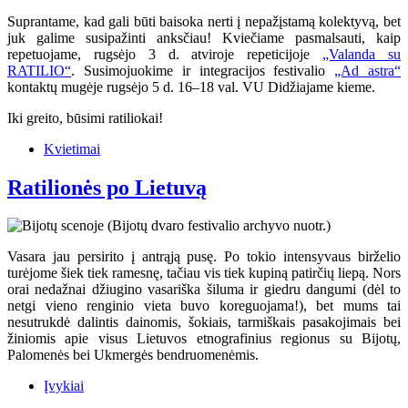
Suprantame, kad gali būti baisoka nerti į nepažįstamą kolektyvą, bet
juk galime susipažinti anksčiau! Kviečiame pasmalsauti, kaip
repetuojame, rugsėjo 3 d. atviroje repeticijoje
„Valanda su
RATILIO“
. Susimojuokime ir integracijos festivalio
„Ad astra“
kontaktų mugėje rugsėjo 5 d. 16–18 val. VU Didžiajame kieme.
Iki greito, būsimi ratiliokai!
Kvietimai
Ratilionės po Lietuvą
Vasara jau persirito į antrąją pusę. Po tokio intensyvaus birželio
turėjome šiek tiek ramesnę, tačiau vis tiek kupiną patirčių liepą. Nors
orai nedažnai džiugino vasariška šiluma ir giedru dangumi (dėl to
netgi vieno renginio vieta buvo koreguojama!), bet mums tai
nesutrukdė dalintis dainomis, šokiais, tarmiškais pasakojimais bei
žiniomis apie visus Lietuvos etnografinius regionus su Bijotų,
Palomenės bei Ukmergės bendruomenėmis.
Įvykiai