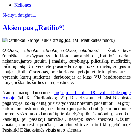
Kelionės
Skaityti daugiau...
Akšen pas „Ratilio“!
O-Oooo, ratilioke ratilioke, o-Oooo, olialiooo!
– šaukia tave
šelmiškai besišypsantys folkloro ansamblio „Ratilio“ nariai,
nekantraujantys įtraukti į smalsių, kūrybingų, pilietiškų, nuoširdžių
bičiulių ratą. Universitete prasideda nauji mokslo metai, su jais ir
naujas „Ratilio“ sezonas, prie kurio gali prisijungti ir tu, pirmakursis,
vyresnių kursų studentas, darbuotojas ar kitas VU bendruomenės
narys, ieškantis širdies namų sostinėje.
Naujų narių laukiame
rugsėjo 10 d. 18 val. Didžiojoje
Auloje
(M. K. Čiurlionio g. 21). Bus drąsiau, jei būsi iš anksto
pagalvojęs, kokią dainą prisistatydamas norėtum padainuoti. Jei groji
kokiu nors instrumentu, nesidrovėk juo paskambinti (instrumentinėje
turime visko nuo dambrelių ir daudyčių iki bandonijų, smuikų,
kanklių), jei pasakoji tarmiškai, neslėpk savo šnektos! Užsiimi
amatais, domiesi papročiais, tradicine virtuve ar turi kitų gebėjimų?
Pasigirk! Džiaugsimės visais tavo talentais.