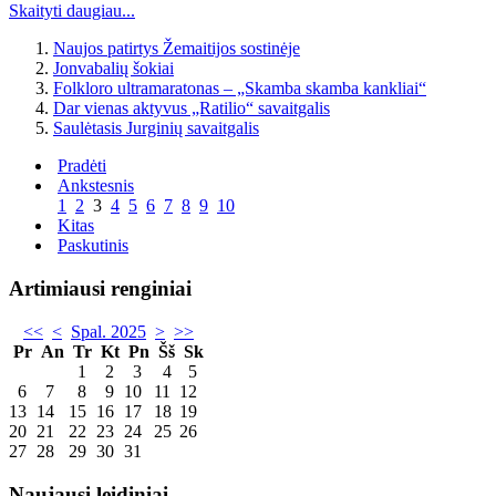
Skaityti daugiau...
Naujos patirtys Žemaitijos sostinėje
Jonvabalių šokiai
Folkloro ultramaratonas – „Skamba skamba kankliai“
Dar vienas aktyvus „Ratilio“ savaitgalis
Saulėtasis Jurginių savaitgalis
Pradėti
Ankstesnis
1
2
3
4
5
6
7
8
9
10
Kitas
Paskutinis
Artimiausi renginiai
<<
<
Spal. 2025
>
>>
Pr
An
Tr
Kt
Pn
Šš
Sk
1
2
3
4
5
6
7
8
9
10
11
12
13
14
15
16
17
18
19
20
21
22
23
24
25
26
27
28
29
30
31
Naujausi leidiniai