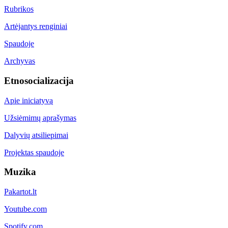
Rubrikos
Artėjantys renginiai
Spaudoje
Archyvas
Etnosocializacija
Apie iniciatyvą
Užsiėmimų aprašymas
Dalyvių atsiliepimai
Projektas spaudoje
Muzika
Pakartot.lt
Youtube.com
Spotify.com