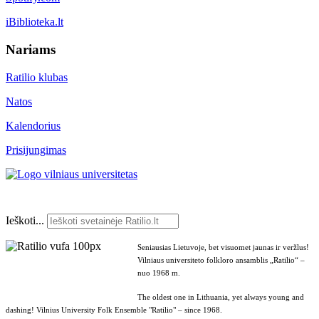
iBiblioteka.lt
Nariams
Ratilio klubas
Natos
Kalendorius
Prisijungimas
Ieškoti...
Seniausias Lietuvoje, bet visuomet jaunas ir veržlus!
Vilniaus universiteto folkloro ansamblis „Ratilio“ –
nuo 1968 m.
The oldest one in Lithuania, yet always young and
dashing! Vilnius University Folk Ensemble "Ratilio" – since 1968.