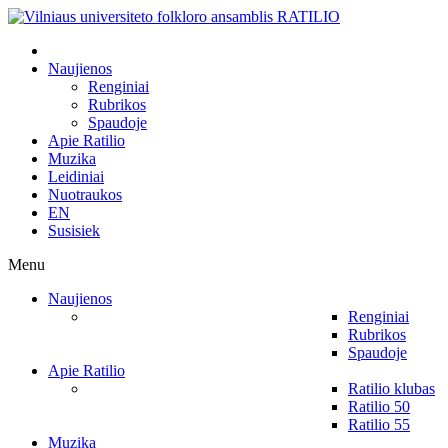
Naujienos
Renginiai
Rubrikos
Spaudoje
Apie Ratilio
Muzika
Leidiniai
Nuotraukos
EN
Susisiek
Menu
Naujienos
Renginiai
Rubrikos
Spaudoje
Apie Ratilio
Ratilio klubas
Ratilio 50
Ratilio 55
Muzika