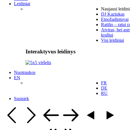
Leidiniai
Naujausi leidini
DJ Kaziukas
Etnožadintuvai
Ratilio – ratui r
Atviras, bet asm
kraštui
Visi leidiniai
Interaktyvus leidinys
Nuotraukos
EN
FR
DE
RU
Susisiek