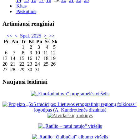
14
15
16
17
18
19
20
21
22
23
Kitas
Paskutinis
Artimiausi renginiai
<<
<
Spal. 2025
>
>>
Pr
An
Tr
Kt
Pn
Šš
Sk
1
2
3
4
5
6
7
8
9
10
11
12
13
14
15
16
17
18
19
20
21
22
23
24
25
26
27
28
29
30
31
Naujausi leidiniai