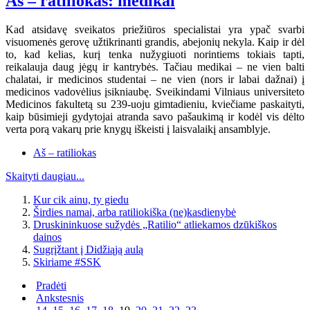
Aš – ratiliokas: medikai
Kad atsidavę sveikatos priežiūros specialistai yra ypač svarbi
visuomenės gerovę užtikrinanti grandis, abejonių nekyla. Kaip ir dėl
to, kad kelias, kurį tenka nužygiuoti norintiems tokiais tapti,
reikalauja daug jėgų ir kantrybės. Tačiau medikai – ne vien balti
chalatai, ir medicinos studentai – ne vien (nors ir labai dažnai) į
medicinos vadovėlius įsikniaubę. Sveikindami Vilniaus universiteto
Medicinos fakultetą su 239-uoju gimtadieniu, kviečiame paskaityti,
kaip būsimieji gydytojai atranda savo pašaukimą ir kodėl vis dėlto
verta porą vakarų prie knygų iškeisti į laisvalaikį ansamblyje.
Aš – ratiliokas
Skaityti daugiau...
Kur cik ainu, ty giedu
Širdies namai, arba ratiliokiška (ne)kasdienybė
Druskininkuose sužydės „Ratilio“ atliekamos dzūkiškos
dainos
Sugrįžtant į Didžiąją aulą
Skiriame #SSK
Pradėti
Ankstesnis