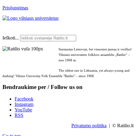
Prisijungimas
Ieškoti...
Seniausias Lietuvoje, bet visuomet jaunas ir veržlus!
Vilniaus universiteto folkloro ansamblis „Ratilio“ –
nuo 1968 m.
The oldest one in Lithuania, yet always young and
dashing! Vilnius University Folk Ensemble "Ratilio" – since 1968.
Bendraukime per / Follow us on
Facebook
Instagram
YouTube
RSS
Privatumo politika
| © Ratilio.lt
Go to top