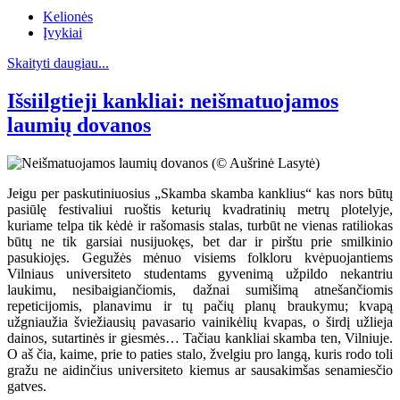
Kelionės
Įvykiai
Skaityti daugiau...
Išsiilgtieji kankliai: neišmatuojamos
laumių dovanos
Jeigu per paskutiniuosius „Skamba skamba kanklius“ kas nors būtų
pasiūlę festivaliui ruoštis keturių kvadratinių metrų plotelyje,
kuriame telpa tik kėdė ir rašomasis stalas, turbūt ne vienas ratiliokas
būtų ne tik garsiai nusijuokęs, bet dar ir pirštu prie smilkinio
pasukiojęs. Gegužės mėnuo visiems folkloru kvėpuojantiems
Vilniaus universiteto studentams gyvenimą užpildo nekantriu
laukimu, nesibaigiančiomis, dažnai sumišimą atnešančiomis
repeticijomis, planavimu ir tų pačių planų braukymu; kvapą
užgniaužia šviežiausių pavasario vainikėlių kvapas, o širdį užlieja
dainos, sutartinės ir giesmės… Tačiau kankliai skamba ten, Vilniuje.
O aš čia, kaime, prie to paties stalo, žvelgiu pro langą, kuris rodo toli
gražu ne aidinčius universiteto kiemus ar sausakimšas senamiesčio
gatves.