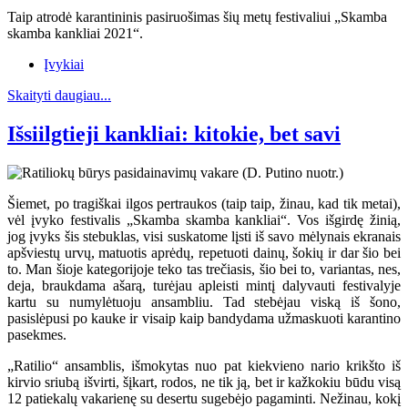
Taip atrodė karantininis pasiruošimas šių metų festivaliui „Skamba
skamba kankliai 2021“.
Įvykiai
Skaityti daugiau...
Išsiilgtieji kankliai: kitokie, bet savi
Šiemet, po tragiškai ilgos pertraukos (taip taip, žinau, kad tik metai),
vėl įvyko festivalis „Skamba skamba kankliai“. Vos išgirdę žinią,
jog įvyks šis stebuklas, visi suskatome lįsti iš savo mėlynais ekranais
apšviestų urvų, matuotis aprėdų, repetuoti dainų, šokių ir dar šio bei
to. Man šioje kategorijoje teko tas trečiasis, šio bei to, variantas, nes,
deja, braukdama ašarą, turėjau apleisti mintį dalyvauti festivalyje
kartu su numylėtuoju ansambliu. Tad stebėjau viską iš šono,
pasislėpusi po kauke ir visaip kaip bandydama užmaskuoti karantino
pasekmes.
„Ratilio“ ansamblis, išmokytas nuo pat kiekvieno nario krikšto iš
kirvio sriubą išvirti, šįkart, rodos, ne tik ją, bet ir kažkokiu būdu visą
12 patiekalų vakarienę su desertu sugebėjo pagaminti. Nežinau, kokį