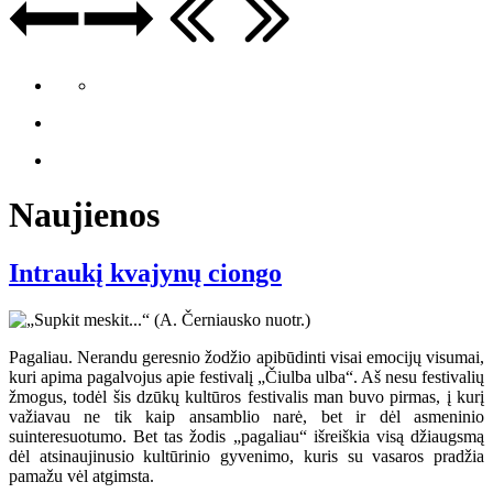
Naujienos
Intraukį kvajynų ciongo
Pagaliau. Nerandu geresnio žodžio apibūdinti visai emocijų visumai,
kuri apima pagalvojus apie festivalį „Čiulba ulba“. Aš nesu festivalių
žmogus, todėl šis dzūkų kultūros festivalis man buvo pirmas, į kurį
važiavau ne tik kaip ansamblio narė, bet ir dėl asmeninio
suinteresuotumo. Bet tas žodis „pagaliau“ išreiškia visą džiaugsmą
dėl atsinaujinusio kultūrinio gyvenimo, kuris su vasaros pradžia
pamažu vėl atgimsta.