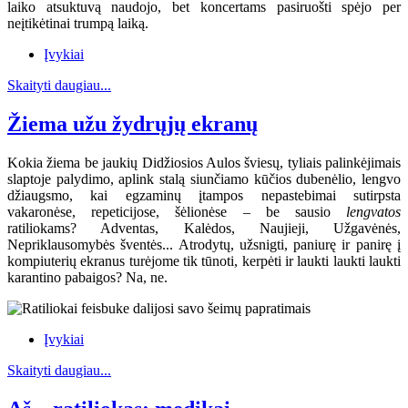
laiko atsuktuvą naudojo, bet koncertams pasiruošti spėjo per
neįtikėtinai trumpą laiką.
Įvykiai
Skaityti daugiau...
Žiema užu žydrųjų ekranų
Kokia žiema be jaukių Didžiosios Aulos šviesų, tyliais palinkėjimais
slaptoje palydimo, aplink stalą siunčiamo kūčios dubenėlio, lengvo
džiaugsmo, kai egzaminų įtampos nepastebimai sutirpsta
vakaronėse, repeticijose, šėlionėse – be sausio
lengvatos
ratiliokams? Adventas, Kalėdos, Naujieji, Užgavėnės,
Nepriklausomybės šventės... Atrodytų, užsnigti, paniurę ir panirę į
kompiuterių ekranus turėjome tik tūnoti, kerpėti ir laukti laukti laukti
karantino pabaigos? Na, ne.
Įvykiai
Skaityti daugiau...