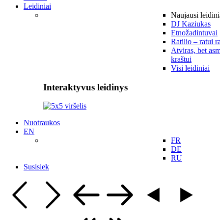
Leidiniai
Naujausi leidini
DJ Kaziukas
Etnožadintuvai
Ratilio – ratui r
Atviras, bet asm
kraštui
Visi leidiniai
Interaktyvus leidinys
Nuotraukos
EN
FR
DE
RU
Susisiek