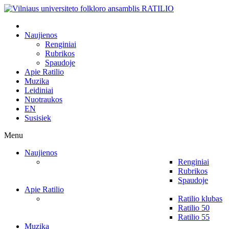
Naujienos
Renginiai
Rubrikos
Spaudoje
Apie Ratilio
Muzika
Leidiniai
Nuotraukos
EN
Susisiek
Menu
Naujienos
Renginiai
Rubrikos
Spaudoje
Apie Ratilio
Ratilio klubas
Ratilio 50
Ratilio 55
Muzika