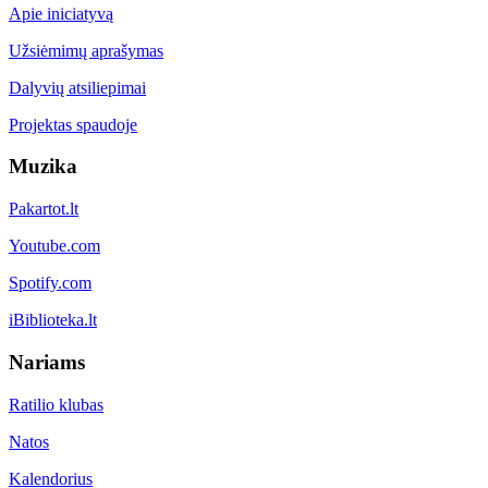
Apie iniciatyvą
Užsiėmimų aprašymas
Dalyvių atsiliepimai
Projektas spaudoje
Muzika
Pakartot.lt
Youtube.com
Spotify.com
iBiblioteka.lt
Nariams
Ratilio klubas
Natos
Kalendorius