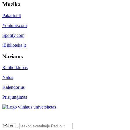
Muzika
Pakartot.lt
Youtube.com
Spotify.com
iBiblioteka.lt
Nariams
Ratilio klubas
Natos
Kalendorius
Prisijungimas
Ieškoti...