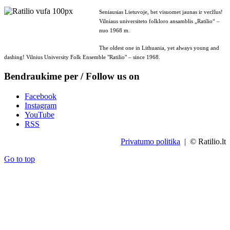
Seniausias Lietuvoje, bet visuomet jaunas ir veržlus!
Vilniaus universiteto folkloro ansamblis „Ratilio“ –
nuo 1968 m.
The oldest one in Lithuania, yet always young and
dashing! Vilnius University Folk Ensemble "Ratilio" – since 1968.
Bendraukime per / Follow us on
Facebook
Instagram
YouTube
RSS
Privatumo politika
| © Ratilio.lt
Go to top