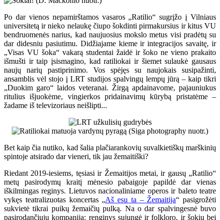
Po dar vienos nepamirštamos vasaros „Ratilio“ sugrįžo į Vilniaus
universitetą ir nieko nelaukę čiupo šokdinti pirmakursius ir kitus VU
bendruomenės narius, kad naujuosius mokslo metus visi pradėtų su
dar didesniu pasiutimu. Didžiajame kieme ir integracijos savaitę, ir
„Visas VU šoka“ vakarą studentai žaidė ir šoko ne vieno prakaito
išmušti ir taip įsismagino, kad ratiliokai ir šiemet sulaukė gausaus
naujų narių pastiprinimo. Vos spėjęs su naujokais susipažinti,
ansamblis vėl stojo į LRT studijos spalvingų lempų jūrą – kaip tikri
„Duokim garo“ laidos veteranai. Žirgą apdainavome, pajauniukus
ritulius išjuokėme, vingierkos pridainavimų kūrybą pristatėme –
žadame iš televizoriaus neišlipti...
Bet kaip čia nutiko, kad šalia plačiarankovių suvalkietiškų marškinių
spintoje atsirado dar vieneri, tik jau žemaitiški?
Riedant 2019-iesiems, tęsiasi ir Žemaitijos metai, ir gausų „Ratilio“
metų pasirodymų kraitį mėnesio pabaigoje papildė dar vienas
iškilmingas reginys. Lietuvos nacionaliniame operos ir baleto teatre
vykęs teatralizuotas koncertas „
Aš esu ta – Žemaitija
“ pasigrožėti
sukvietė tikrai puikų žemaičių pulką. Na o dar spalvingesnė buvo
pasirodančiųjų kompanija: renginys sujungė ir folkloro, ir šokių bei