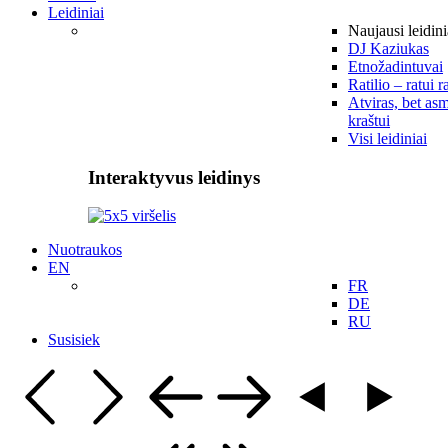
Leidiniai
Naujausi leidini
DJ Kaziukas
Etnožadintuvai
Ratilio – ratui r
Atviras, bet asm
kraštui
Visi leidiniai
Interaktyvus leidinys
Nuotraukos
EN
FR
DE
RU
Susisiek