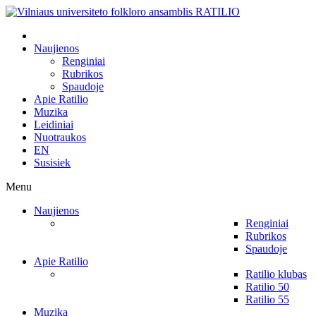
Naujienos
Renginiai
Rubrikos
Spaudoje
Apie Ratilio
Muzika
Leidiniai
Nuotraukos
EN
Susisiek
Menu
Naujienos
Renginiai
Rubrikos
Spaudoje
Apie Ratilio
Ratilio klubas
Ratilio 50
Ratilio 55
Muzika