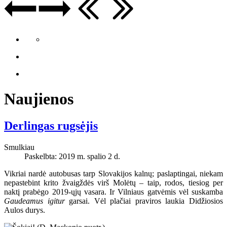
Naujienos
Derlingas rugsėjis
Smulkiau
Paskelbta: 2019 m. spalio 2 d.
Vikriai nardė autobusas tarp Slovakijos kalnų; paslaptingai, niekam
nepastebint krito žvaigždės virš Molėtų – taip, rodos, tiesiog per
naktį prabėgo 2019-ųjų vasara. Ir Vilniaus gatvėmis vėl suskamba
Gaudeamus igitur
garsai. Vėl plačiai praviros laukia Didžiosios
Aulos durys.