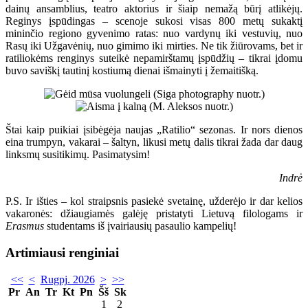
dainų ansamblius, teatro aktorius ir šiaip nemažą būrį atlikėjų.
Reginys įspūdingas – scenoje sukosi visas 800 metų sukaktį
mininčio regiono gyvenimo ratas: nuo vardynų iki vestuvių, nuo
Rasų iki Užgavėnių, nuo gimimo iki mirties. Ne tik žiūrovams, bet ir
ratiliokėms renginys suteikė nepamirštamų įspūdžių – tikrai įdomu
buvo saviškį tautinį kostiumą dienai išmainyti į žemaitišką.
Štai kaip puikiai įsibėgėja naujas „Ratilio“ sezonas. Ir nors dienos
eina trumpyn, vakarai – šaltyn, likusi metų dalis tikrai žada dar daug
linksmų susitikimų. Pasimatysim!
Indrė
P.S. Ir išties – kol straipsnis pasiekė svetainę, užderėjo ir dar kelios
vakaronės: džiaugiamės galėję pristatyti Lietuvą filologams ir
Erasmus
studentams iš įvairiausių pasaulio kampelių!
Artimiausi renginiai
<<
<
Rugpj. 2026
>
>>
Pr
An
Tr
Kt
Pn
Šš
Sk
1
2