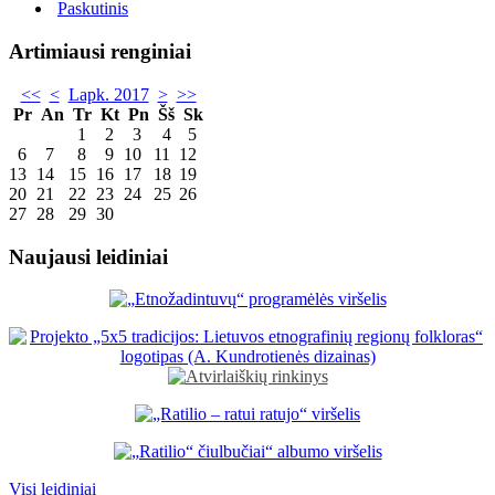
Paskutinis
Artimiausi renginiai
<<
<
Lapk. 2017
>
>>
Pr
An
Tr
Kt
Pn
Šš
Sk
1
2
3
4
5
6
7
8
9
10
11
12
13
14
15
16
17
18
19
20
21
22
23
24
25
26
27
28
29
30
Naujausi leidiniai
Visi leidiniai