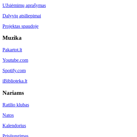
Užsiėmimų aprašymas
Dalyvių atsiliepimai
Projektas spaudoje
Muzika
Pakartot.lt
Youtube.com
Spotify.com
iBiblioteka.lt
Nariams
Ratilio klubas
Natos
Kalendorius
Prisijungimas