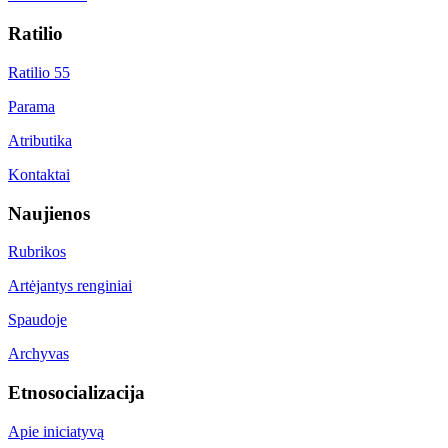
Ratilio
Ratilio 55
Parama
Atributika
Kontaktai
Naujienos
Rubrikos
Artėjantys renginiai
Spaudoje
Archyvas
Etnosocializacija
Apie iniciatyvą