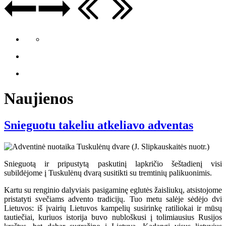
Naujienos
Snieguotu takeliu atkeliavo adventas
Snieguotą ir pripustytą paskutinį lapkričio šeštadienį visi
subildėjome į Tuskulėnų dvarą susitikti su tremtinių palikuonimis.
Kartu su renginio dalyviais pasigaminę eglutės žaisliukų, atsistojome
pristatyti svečiams advento tradicijų. Tuo metu salėje sėdėjo dvi
Lietuvos: iš įvairių Lietuvos kampelių susirinkę ratiliokai ir mūsų
tautiečiai, kuriuos istorija buvo nubloškusi į tolimiausius Rusijos