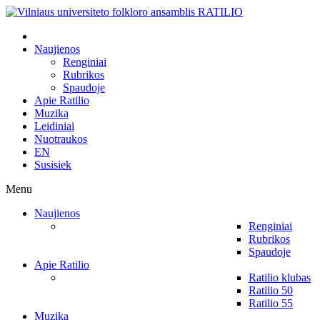
Naujienos
Renginiai
Rubrikos
Spaudoje
Apie Ratilio
Muzika
Leidiniai
Nuotraukos
EN
Susisiek
Menu
Naujienos
Renginiai
Rubrikos
Spaudoje
Apie Ratilio
Ratilio klubas
Ratilio 50
Ratilio 55
Muzika