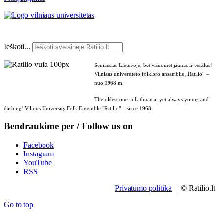
Ieškoti...
Seniausias Lietuvoje, bet visuomet jaunas ir veržlus!
Vilniaus universiteto folkloro ansamblis „Ratilio“ –
nuo 1968 m.
The oldest one in Lithuania, yet always young and
dashing! Vilnius University Folk Ensemble "Ratilio" – since 1968.
Bendraukime per / Follow us on
Facebook
Instagram
YouTube
RSS
Privatumo politika
| © Ratilio.lt
Go to top