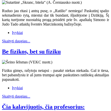
Ruduo jau ritasi į antrą pusę, o „Ratilio“ nemiega! Paskutinį spalio
sekmadienio rytą, miestui dar tik bundant, išjudėjome į Dzūkiją. Šį
kartą turėjome nuostabią progą prisidėti prie šv. apaštalų Simono ir
Judo Tado atlaidų šventės Marcinkonių bažnyčioje.
Įvykiai
Skaityti daugiau...
Be fizikos, bet su fiziku
Fiziku gimęs, rašytoju netapsi – pasakė niekas niekada. Gal ir tiesa,
bet pabandysiu ir aš jums trumpai apie paskutines ratiliokų aktualijas
papasakoti.
Įvykiai
Skaityti daugiau...
Čia kalavijuotis, čia profesorius: