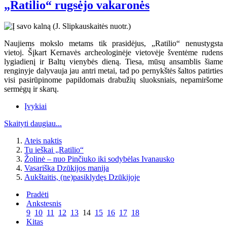
„Ratilio“ rugsėjo vakaronės
Naujiems mokslo metams tik prasidėjus, „Ratilio“ nenustygsta
vietoj. Šįkart Kernavės archeologinėje vietovėje šventėme rudens
lygiadienį ir Baltų vienybės dieną. Tiesa, mūsų ansamblis šiame
renginyje dalyvauja jau antri metai, tad po pernykštės šaltos patirties
visi pasirūpinome papildomais drabužių sluoksniais, nepamiršome
sermėgų ir skarų.
Įvykiai
Skaityti daugiau...
Ateis naktis
Tu ieškai „Ratilio“
Žolinė – nuo Pinčiuko iki sodybėlas Ivanausko
Vasariška Dzūkijos manija
Aukštaitis, (ne)pasiklydęs Dzūkijoje
Pradėti
Ankstesnis
9
10
11
12
13
14
15
16
17
18
Kitas