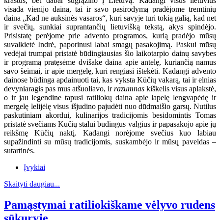
kraštus, bet dabar sugrąžino į Lietuvą. Kadangi visus lietuvius
visada vienijo daina, tai ir savo pasirodymą pradėjome tremtinių
daina „Kad ne auksinės vasaros“, kuri savyje turi tokią galią, kad net
ir svečių, sunkiai suprantančių lietuvišką tekstą, akys spindėjo.
Prisistatę perėjome prie advento programos, kurią pradėjo mūsų
suvalkietė Indrė, paporinusi labai smagų pasakojimą. Paskui mūsų
vedėjai trumpai pristatė būdingiausias šio laikotarpio dainų savybes
ir programą pratęsėme dvišake daina apie antelę, kuriančią namus
savo šeimai, ir apie mergelę, kuri rengiasi ištekėti. Kadangi advento
dainose būdinga apdainuoti tai, kas vyksta Kūčių vakarą, tai ir elnias
devyniaragis pas mus atšuoliavo, ir
razumnas
kiškelis visus aplakstė,
o ir jau legendine tapusi ratiliokų daina apie lapelę lengvapėdę ir
mergelę lelijėlę visus išjudino pajudėti nuo dūdmaišio garsų. Nutilus
paskutiniam akordui, kulinarijos tradicijomis besidomintis Tomas
pristatė svečiams Kūčių stalui būdingus valgius ir papasakojo apie jų
reikšmę Kūčių naktį. Kadangi norėjome svečius kuo labiau
supažindinti su mūsų tradicijomis, suskambėjo ir mūsų paveldas –
sutartinės.
Įvykiai
Skaityti daugiau...
Pamąstymai ratiliokiškame vėlyvo rudens
sūkuryje