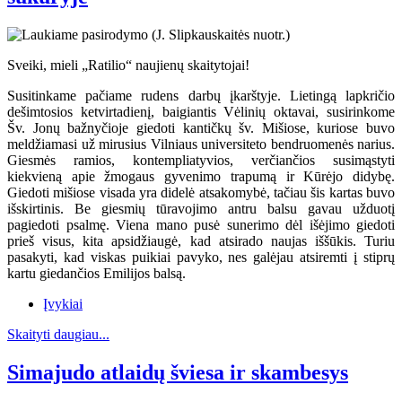
Sveiki, mieli „Ratilio“ naujienų skaitytojai!
Susitinkame pačiame rudens darbų įkarštyje. Lietingą lapkričio
dešimtosios ketvirtadienį, baigiantis Vėlinių oktavai, susirinkome
Šv. Jonų bažnyčioje giedoti kantičkų šv. Mišiose, kuriose buvo
meldžiamasi už mirusius Vilniaus universiteto bendruomenės narius.
Giesmės ramios, kontempliatyvios, verčiančios susimąstyti
kiekvieną apie žmogaus gyvenimo trapumą ir Kūrėjo didybę.
Giedoti mišiose visada yra didelė atsakomybė, tačiau šis kartas buvo
išskirtinis. Be giesmių tūravojimo antru balsu gavau užduotį
pagiedoti psalmę. Viena mano pusė sunerimo dėl išėjimo giedoti
prieš visus, kita apsidžiaugė, kad atsirado naujas iššūkis. Turiu
pasakyti, kad viskas puikiai pavyko, nes galėjau atsiremti į stiprų
kartu giedančios Emilijos balsą.
Įvykiai
Skaityti daugiau...
Simajudo atlaidų šviesa ir skambesys