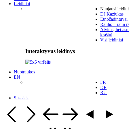
Leidiniai
Naujausi leidini
DJ Kaziukas
Etnožadintuvai
Ratilio – ratui r
Atviras, bet asm
kraštui
Visi leidiniai
Interaktyvus leidinys
Nuotraukos
EN
FR
DE
RU
Susisiek