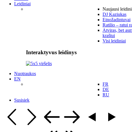
Leidiniai
Naujausi leidini
DJ Kaziukas
Etnožadintuvai
Ratilio – ratui r
Atviras, bet asm
kraštui
Visi leidiniai
Interaktyvus leidinys
Nuotraukos
EN
FR
DE
RU
Susisiek