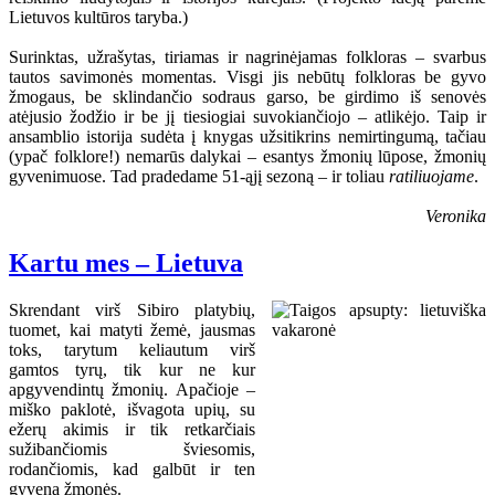
Lietuvos kultūros taryba.)
Surinktas, užrašytas, tiriamas ir nagrinėjamas folkloras – svarbus
tautos savimonės momentas. Visgi jis nebūtų folkloras be gyvo
žmogaus, be sklindančio sodraus garso, be girdimo iš senovės
atėjusio žodžio ir be jį tiesiogiai suvokiančiojo – atlikėjo. Taip ir
ansamblio istorija sudėta į knygas užsitikrins nemirtingumą, tačiau
(ypač folklore!) nemarūs dalykai – esantys žmonių lūpose, žmonių
gyvenimuose. Tad pradedame 51-ąjį sezoną – ir toliau
ratiliuojame
.
Veronika
Kartu mes – Lietuva
Skrendant virš Sibiro platybių,
tuomet, kai matyti žemė, jausmas
toks, tarytum keliautum virš
gamtos tyrų, tik kur ne kur
apgyvendintų žmonių. Apačioje –
miško paklotė, išvagota upių, su
ežerų akimis ir tik retkarčiais
sužibančiomis šviesomis,
rodančiomis, kad galbūt ir ten
gyvena žmonės.