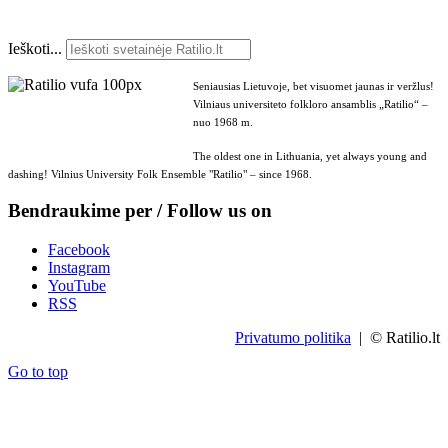
Ieškoti...
Seniausias Lietuvoje, bet visuomet jaunas ir veržlus!
Vilniaus universiteto folkloro ansamblis „Ratilio“ –
nuo 1968 m.
The oldest one in Lithuania, yet always young and
dashing! Vilnius University Folk Ensemble "Ratilio" – since 1968.
Bendraukime per / Follow us on
Facebook
Instagram
YouTube
RSS
Privatumo politika
| © Ratilio.lt
Go to top