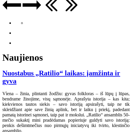
Naujienos
Nuostabus „Ratilio“ laikas: įamžinta ir
gyva
Vìena – žinia, plintanti žodžiu: gyvas folkloras – iš lūpų į lūpas,
bendrame žinojime, visų sąmonėje. Aprašyta istorija – kas kita;
kiekvienos tautos siekis – savo istoriją apsirašyti, taip ne tik
skleidžiant apie save žinią aplink, bet ir laiku į priekį, padedant
pamatą istorinei sąmonei, taip pat ir mokslui. „Ratilio“ ansamblis 50-
mečio sukaktį mini pradėdamas popieriuje guldyti savo istoriją:
penkis dešimtmečius nuo pirmųjų iniciatyvų iki tvirto, klestinčio
ansamblio.