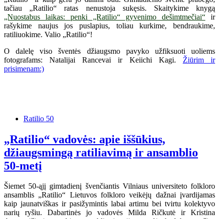
tačiau „Ratilio“ ratas nenustoja sukęsis. Skaitykime knygą
„Nuostabus laikas: penki „Ratilio“ gyvenimo dešimtmečiai“
ir
rašykime naujus jos puslapius, toliau kurkime, bendraukime,
ratiliuokime. Valio „Ratilio“!
O dalelę viso šventės džiaugsmo pavyko užfiksuoti uoliems
fotografams: Natalijai Rancevai ir Keiichi Kagi.
Žiūrim ir
prisimenam:)
Ratilio 50
„Ratilio“ vadovės: apie iššūkius,
džiaugsmingą ratiliavimą ir ansamblio
50-metį
Šiemet 50-ąjį gimtadienį švenčiantis Vilniaus universiteto folkloro
ansamblis „Ratilio“ Lietuvos folkloro veikėjų dažnai įvardijamas
kaip jaunatviškas ir pasižymintis labai artimu bei tvirtu kolektyvo
narių ryšiu. Dabartinės jo vadovės Milda Ričkutė ir Kristina