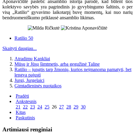
Aponavičiūtė pastebi: ansamblio istorija parodė, kad būtent šios
kolektyvo savybės yra pagrindinis jo gyvybingumo šaltinis, o per
visą „Ratilio“ gyvavimo laikotarpį buvę momentų, kai nuo narių
bendruomeniškumo priklausė ansamblio likimas.
Ratilio 50
Skaityti daugiau...
Atradimų Kankliai
Mūsų ir Jūsų šimtmetis, arba gegužinė Taline
Ratilio – jungtis tarp žmonių, kurios neįmanoma pamatyti, bet
lengva pajusti
Jurgi, Jurgelaici
Gimtadieninės nuotaikos
Pradėti
Ankstesnis
21
22
23
24
25
26
27
28
29
30
Kitas
Paskutinis
Artimiausi renginiai