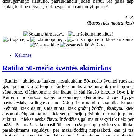
džiaugsmingo siautulio, patraukiančiu judėti kartu. Šis gūsis taip
įsuko, kad nė negaila, kad nespėjau pasimaudyti jūroje!
A. P.
(Rasos Alės nuotraukos)
Kelionės
Ratilio 50-mečio šventės akimirkos
„Ratilio“ jubiliejaus laukėm nesulaukėm: 50-mečio šventei ruoštasi
gerą pusmetį, o galvoje ir širdyje mintis apie ansamblį nešiojome,
sūpavome, čiūčiavome ir dar ilgiau. Ir štai išaušo birželio 16-oji, ir
Kairėnų botanikos sodas suskambėjo dainomis, dūzgė byzgė
pašnekesiais, sulingavo nuo šokių ir nuvilnijo kvatulio banga.
Nežinia, kiek dainų sudainuota, kiek gražių žodžių išsakyta, kiek
ansambliečių sutikta nei kiek senų istorijų prisiminta ar naujų planų
sukurta – niekas neskaičiavo. Ir žodžiais galima nusakyti tik tiek: per
mãža. Per maža laiko pasibūti, per maža puslapių visiems ratiliokų
pasakojimams suguldyti, per maža žodžių nupasakoti, kas gi tas
„Ratilio“ ir kaip gera jo dalimi būti. Gimtadienio šventė prabėgo,