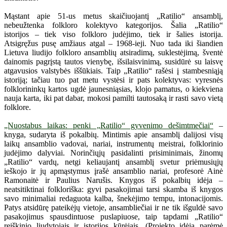
Mąstant apie 51-us metus skaičiuojantį „Ratilio“ ansamblį,
nebeužtenka folkloro kolektyvo kategorijos. Šalia „Ratilio“
istorijos – tiek viso folkloro judėjimo, tiek ir šalies istorija.
Atsigręžus pusę amžiaus atgal – 1968-ieji. Nuo tada iki šiandien
Lietuva liudijo folkloro ansamblių atsiradimą, suklestėjimą, šventė
dainomis pagrįstą tautos vienybę, išsilaisvinimą, susidūrė su laisvę
atgavusios valstybės iššūkiais. Taip „Ratilio“ rašėsi į stambesniąją
istoriją; tačiau tuo pat metu vystėsi ir pats kolektyvas: vyresnės
folklorininkų kartos ugdė jaunesniąsias, klojo pamatus, o kiekviena
nauja karta, iki pat dabar, mokosi pamilti tautosaką ir rasti savo vietą
folklore.
„Nuostabus laikas: penki „Ratilio“ gyvenimo dešimtmečiai“
–
knyga, sudaryta iš pokalbių. Mintimis apie ansamblį dalijosi visų
laikų ansamblio vadovai, nariai, instrumentų meistrai, folklorinio
judėjimo dalyviai. Norinčiųjų pasidalinti prisiminimais, žinomų
„Ratilio“ vardų, netgi keliaujantį ansamblį svetur priėmusiųjų
ieškojo ir jų apmąstymus įrašė ansamblio nariai, profesorė Ainė
Ramonaitė ir Paulius Narušis. Knygos iš pokalbių idėja –
neatsitiktinai folkloriška: gyvi pasakojimai tarsi skamba iš knygos
savo minimaliai redaguota kalba, šnekėjimo tempu, intonacijomis.
Patys atsidūrę pateikėjų vietoje, ansambliečiai ir ne tik išguldė savo
pasakojimus spausdintuose puslapiuose, taip tapdami „Ratilio“
reiškinio liudytojais ir istorijos kūrėjais. (Projekto idėją parėmė