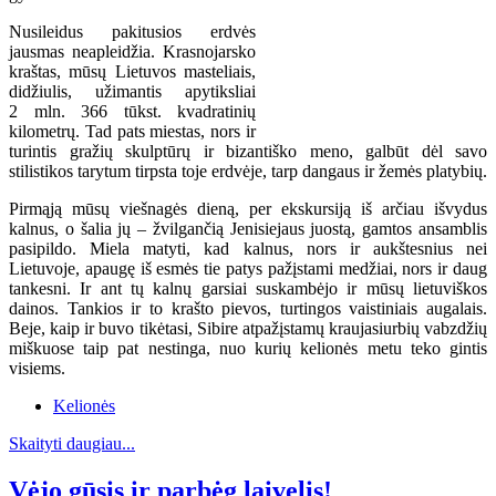
Nusileidus pakitusios erdvės
jausmas neapleidžia. Krasnojarsko
kraštas, mūsų Lietuvos masteliais,
didžiulis, užimantis apytiksliai
2 mln. 366 tūkst. kvadratinių
kilometrų. Tad pats miestas, nors ir
turintis gražių skulptūrų ir bizantiško meno, galbūt dėl savo
stilistikos tarytum tirpsta toje erdvėje, tarp dangaus ir žemės platybių.
Pirmąją mūsų viešnagės dieną, per ekskursiją iš arčiau išvydus
kalnus, o šalia jų – žvilgančią Jenisiejaus juostą, gamtos ansamblis
pasipildo. Miela matyti, kad kalnus, nors ir aukštesnius nei
Lietuvoje, apaugę iš esmės tie patys pažįstami medžiai, nors ir daug
tankesni. Ir ant tų kalnų garsiai suskambėjo ir mūsų lietuviškos
dainos. Tankios ir to krašto pievos, turtingos vaistiniais augalais.
Beje, kaip ir buvo tikėtasi, Sibire atpažįstamų kraujasiurbių vabzdžių
miškuose taip pat nestinga, nuo kurių kelionės metu teko gintis
visiems.
Kelionės
Skaityti daugiau...
Vėjo gūsis ir parbėg laivelis!