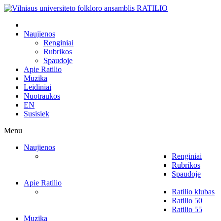
Naujienos
Renginiai
Rubrikos
Spaudoje
Apie Ratilio
Muzika
Leidiniai
Nuotraukos
EN
Susisiek
Menu
Naujienos
Renginiai
Rubrikos
Spaudoje
Apie Ratilio
Ratilio klubas
Ratilio 50
Ratilio 55
Muzika