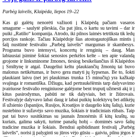
Parbėg laivelis, Klaipėda, liepos 19–22
Kas gi galėtų nenorėti važiuoti į Klaipėdą pačiam vasaros
smagume – saulytė plieskia, čia pat jūra, o kartu su tavimi – dar ir
puiki „Ratilio“ kompanija. Atrodo, iki pilnos laimės tetrūksta tik ledų
porcijos rankoje. Tačiau Klaipėdoje šias atostogautojiškas mintis į
šalį nustūmė festivalio „Parbėg laivelis“ margumas ir skambesys.
Programa buvo intensyvi, koncertų ir renginių – daug. Man
labiausiai įsiminė šokiai senosios perkėlos kelte – ten apie valandą
grojome ir linksminome žmones, tiesiog besikeliančius iš Klaipėdos
į Smiltynę ir atgal. Daugeliui keltu plaukiančių žmonių tai buvo
malonus netikėtumas, ir buvo gera matyti jų šypsenas. Be to, šokti
plaukiant laivu (net jei plaukimas trunka 15 minučių) yra kažkaip
svajinga ir romantiška. Džiugu, kad pertraukėlėmis tarp dalyvavimo
įvairiuose festivalio renginiuose galėjome bent truputį užmesti akį ir į
kitus pasirodymus, pabūti ne tik dalyviais, bet ir žiūrovais.
Festivalyje dalyvavo labai daug ir labai puikių kolektyvų bei atlikėjų
iš užsienio (Ispanijos, Rusijos, Kroatijos ir daugelio kitų šalių), kurie
nustebino ir sužavėjo savo muzika, šokiais ir tradiciniais rūbais. Taip
pat tai buvo susitikimas su jaunais žmonėmis iš kitų kraštų, su
kuriais, galima sakyti, turime panašų hobį – domimės savo šalių
tradicine muzika ir šokiais. Bendrai apibūdinant festivalį „Parbėg
laivelis“, norisi jį palyginti su jūros vėjo gūsiu – gaiviu, pilnu jėgos ir