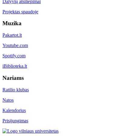
Dalyvių atsiliepimai
Projektas spaudoje
Muzika
Pakartot.lt
Youtube.com
Spotify.com
iBiblioteka.lt
Nariams
Ratilio klubas
Natos
Kalendorius
Prisijungimas