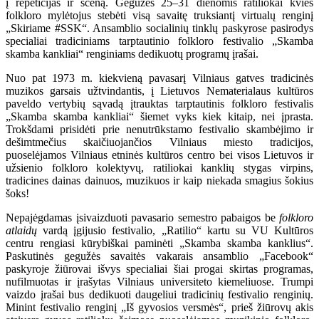
į repeticijas ir sceną. Gegužės 25–31 dienomis ratiliokai kvies
folkloro mylėtojus stebėti visą savaitę truksiantį virtualų renginį
„Skiriame #SSK“. Ansamblio socialinių tinklų paskyrose pasirodys
specialiai tradiciniams tarptautinio folkloro festivalio „Skamba
skamba kankliai“ renginiams dedikuotų programų įrašai.
Nuo pat 1973 m. kiekvieną pavasarį Vilniaus gatves tradicinės
muzikos garsais užtvindantis, į Lietuvos Nematerialaus kultūros
paveldo vertybių sąvadą įtrauktas tarptautinis folkloro festivalis
„Skamba skamba kankliai“ šiemet vyks kiek kitaip, nei įprasta.
Trokšdami prisidėti prie nenutrūkstamo festivalio skambėjimo ir
dešimtmečius skaičiuojančios Vilniaus miesto tradicijos,
puoselėjamos Vilniaus etninės kultūros centro bei visos Lietuvos ir
užsienio folkloro kolektyvų, ratiliokai kanklių stygas virpins,
tradicines dainas dainuos, muzikuos ir kaip niekada smagius šokius
šoks!
Nepajėgdamas įsivaizduoti pavasario semestro pabaigos be
folkloro
atlaidų
vardą įgijusio festivalio, „Ratilio“ kartu su VU Kultūros
centru rengiasi kūrybiškai paminėti „Skamba skamba kanklius“.
Paskutinės gegužės savaitės vakarais ansamblio „Facebook“
paskyroje žiūrovai išvys specialiai šiai progai skirtas programas,
nufilmuotas ir įrašytas Vilniaus universiteto kiemeliuose. Trumpi
vaizdo įrašai bus dedikuoti daugeliui tradicinių festivalio renginių.
Minint festivalio renginį „Iš gyvosios versmės“, prieš žiūrovų akis