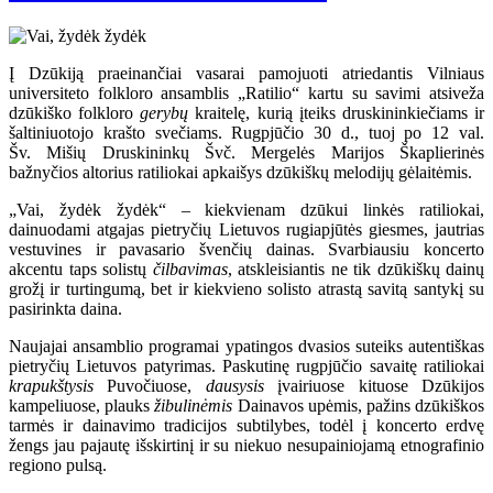
Į Dzūkiją praeinančiai vasarai pamojuoti atriedantis Vilniaus
universiteto folkloro ansamblis „Ratilio“ kartu su savimi atsiveža
dzūkiško folkloro
gerybų
kraitelę, kurią įteiks druskininkiečiams ir
šaltiniuotojo krašto svečiams. Rugpjūčio 30 d., tuoj po 12 val.
Šv. Mišių Druskininkų Švč. Mergelės Marijos Škaplierinės
bažnyčios altorius ratiliokai apkaišys dzūkiškų melodijų gėlaitėmis.
„Vai, žydėk žydėk“ – kiekvienam dzūkui linkės ratiliokai,
dainuodami atgajas pietryčių Lietuvos rugiapjūtės giesmes, jautrias
vestuvines ir pavasario švenčių dainas. Svarbiausiu koncerto
akcentu taps solistų
čilbavimas
, atskleisiantis ne tik dzūkiškų dainų
grožį ir turtingumą, bet ir kiekvieno solisto atrastą savitą santykį su
pasirinkta daina.
Naujajai ansamblio programai ypatingos dvasios suteiks autentiškas
pietryčių Lietuvos patyrimas. Paskutinę rugpjūčio savaitę ratiliokai
krapukštysis
Puvočiuose,
dausysis
įvairiuose kituose Dzūkijos
kampeliuose, plauks
žibulinėmis
Dainavos upėmis, pažins dzūkiškos
tarmės ir dainavimo tradicijos subtilybes, todėl į koncerto erdvę
žengs jau pajautę išskirtinį ir su niekuo nesupainiojamą etnografinio
regiono pulsą.