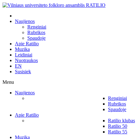
Naujienos
Renginiai
Rubrikos
Spaudoje
Apie Ratilio
Muzika
Leidiniai
Nuotraukos
EN
Susisiek
Menu
Naujienos
Renginiai
Rubrikos
Spaudoje
Apie Ratilio
Ratilio klubas
Ratilio 50
Ratilio 55
Muzika