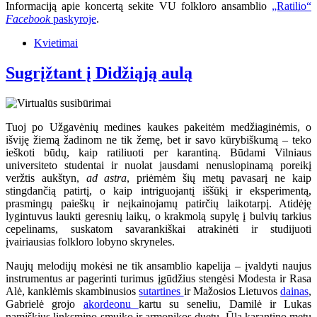
Informaciją apie koncertą sekite VU folkloro ansamblio
„Ratilio“
Facebook
paskyroje
.
Kvietimai
Sugrįžtant į Didžiąją aulą
Tuoj po Užgavėnių medines kaukes pakeitėm medžiaginėmis, o
išviję žiemą žadinom ne tik žemę, bet ir savo kūrybiškumą – teko
ieškoti būdų, kaip ratiliuoti per karantiną. Būdami Vilniaus
universiteto studentai ir nuolat jausdami nenuslopinamą poreikį
veržtis aukštyn,
ad astra
, priėmėm šių metų pavasarį ne kaip
stingdančią patirtį, o kaip intriguojantį iššūkį ir eksperimentą,
prasmingų paieškų ir neįkainojamų patirčių laikotarpį. Atidėję
lygintuvus laukti geresnių laikų, o krakmolą supylę į bulvių tarkius
cepelinams, suskatom savarankiškai atrakinėti ir studijuoti
įvairiausias folkloro lobyno skryneles.
Naujų melodijų mokėsi ne tik ansamblio kapelija – įvaldyti naujus
instrumentus ar pagerinti turimus įgūdžius stengėsi Modesta ir Rasa
Alė, kanklėmis skambinusios
sutartines
ir Mažosios Lietuvos
dainas
,
Gabrielė grojo
akordeonu
kartu su seneliu, Damilė ir Lukas
namiškius linksmino smuiko ir armonikos duetu. Ūla karantino metu