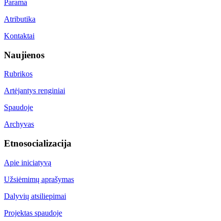
Parama
Atributika
Kontaktai
Naujienos
Rubrikos
Artėjantys renginiai
Spaudoje
Archyvas
Etnosocializacija
Apie iniciatyvą
Užsiėmimų aprašymas
Dalyvių atsiliepimai
Projektas spaudoje