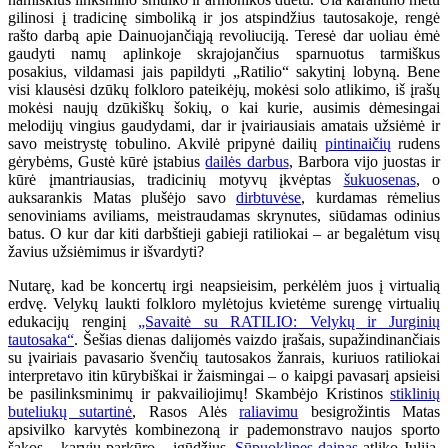
gilinosi į tradicinę simboliką ir jos atspindžius tautosakoje, rengė
rašto darbą apie Dainuojančiąją revoliuciją. Teresė dar uoliau ėmė
gaudyti namų aplinkoje skrajojančius sparnuotus tarmiškus
posakius, vildamasi jais papildyti „Ratilio“ sakytinį lobyną. Bene
visi klausėsi dzūkų folkloro pateikėjų, mokėsi solo atlikimo, iš įrašų
mokėsi naujų dzūkiškų šokių, o kai kurie, ausimis dėmesingai
melodijų vingius gaudydami, dar ir įvairiausiais amatais užsiėmė ir
savo meistrystę tobulino. Akvilė pripynė dailių
pintinaičių
rudens
gėrybėms, Gustė kūrė įstabius
dailės darbus
, Barbora vijo juostas ir
kūrė įmantriausias, tradicinių motyvų įkvėptas
šukuosenas
, o
auksarankis Matas plušėjo savo
dirbtuvėse
, kurdamas rėmelius
senoviniams aviliams, meistraudamas skrynutes, siūdamas odinius
batus. O kur dar kiti darbštieji gabieji ratiliokai – ar begalėtum visų
žavius užsiėmimus ir išvardyti?
Nutarę, kad be koncertų irgi neapsieisim, perkėlėm juos į virtualią
erdvę. Velykų laukti folkloro mylėtojus kvietėme surengę virtualių
edukacijų renginį
„Savaitė su RATILIO: Velykų ir Jurginių
tautosaka“
. Šešias dienas dalijomės vaizdo įrašais, supažindinančiais
su įvairiais pavasario švenčių tautosakos žanrais, kuriuos ratiliokai
interpretavo itin kūrybiškai ir žaismingai – o kaipgi pavasarį apsieisi
be pasilinksminimų ir pakvailiojimų! Skambėjo Kristinos
stiklinių
buteliukų sutartinė
, Rasos Alės
raliavimu
besigrožintis Matas
apsivilko karvytės kombinezoną ir pademonstravo naujos sporto
šakos – karvių parkūro – įgūdžius.
Sūpuoklines dainas
atliko Julija,