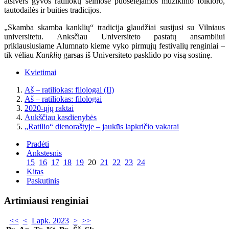
atsivers gyvos ratiliokų šeimose puoselėjamos muzikinio folkloro,
tautodailės ir buities tradicijos.
„Skamba skamba kanklių“ tradicija glaudžiai susijusi su Vilniaus
universitetu. Anksčiau Universiteto pastatų ansambliui
priklausiusiame Alumnato kieme vyko pirmųjų festivalių renginiai –
tik vėliau
Kanklių
garsas iš Universiteto pasklido po visą sostinę.
Kvietimai
Aš – ratiliokas: filologai (II)
Aš – ratiliokas: filologai
2020-ųjų raktai
Aukščiau kasdienybės
„Ratilio“ dienoraštyje – jaukūs lapkričio vakarai
Pradėti
Ankstesnis
15
16
17
18
19
20
21
22
23
24
Kitas
Paskutinis
Artimiausi renginiai
<<
<
Lapk. 2023
>
>>