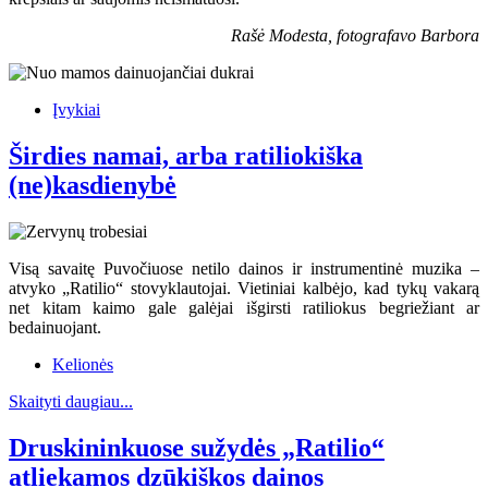
Rašė Modesta, fotografavo Barbora
Įvykiai
Širdies namai, arba ratiliokiška
(ne)kasdienybė
Visą savaitę Puvočiuose netilo dainos ir instrumentinė muzika –
atvyko „Ratilio“ stovyklautojai. Vietiniai kalbėjo, kad tykų vakarą
net kitam kaimo gale galėjai išgirsti ratiliokus begriežiant ar
bedainuojant.
Kelionės
Skaityti daugiau...
Druskininkuose sužydės „Ratilio“
atliekamos dzūkiškos dainos