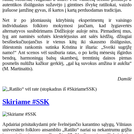
autentikos išsiilgusius sužavėjo į gimtines išvykę ratiliokai, vaizdo
įrašuose įamžinę gyvas, iš kartos į kartą perduodamas tradicijas.
Net ir po įdomiausių kūrybinių eksperimentų ir vaisingo
individualaus folkloro mokymosi jaučiam, kad lygiavertės
alternatyvos susibūrimams Didžiojoje auloje nėra. Pirmadienį mus,
lyg ant naminės sofutės klestelėjusius ant salės kėdžių, džiugiai
besišnekučiuojančius ir vienus kitų iki skausmo išsiilgusius,
ištiestomis rankomis sutinka Kristina ir ištaria: „Sveiki sugrįžę
namo!“ Ant scenos vėl susiburia ratas, o po kelių mėnesių išgirdus
bendrą, harmoningą balsų skambesį, tremtinių dainos pirmas
posmelis nulūžta kažkur gerklėj, „gal ką suvokus amžina ir aukšta“
(M. Martinaitis).
Damilė
Skiriame #SSK
Apdairiai prisitaikydami prie švelnėjančio karantino sąlygų, Vilniaus
universiteto folkloro ansamblio „Ratilio“ nariai su nekantrumu grįžta