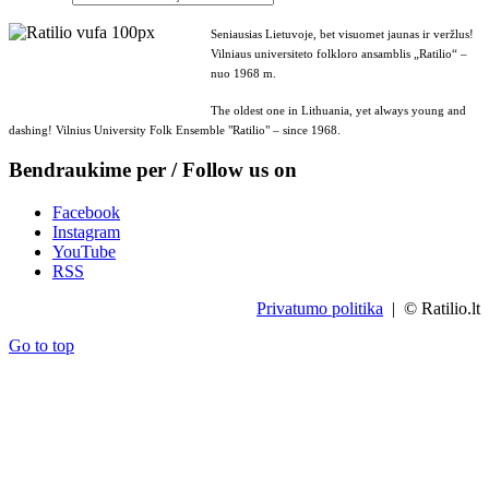
Seniausias Lietuvoje, bet visuomet jaunas ir veržlus!
Vilniaus universiteto folkloro ansamblis „Ratilio“ –
nuo 1968 m.
The oldest one in Lithuania, yet always young and
dashing! Vilnius University Folk Ensemble "Ratilio" – since 1968.
Bendraukime per / Follow us on
Facebook
Instagram
YouTube
RSS
Privatumo politika
| © Ratilio.lt
Go to top