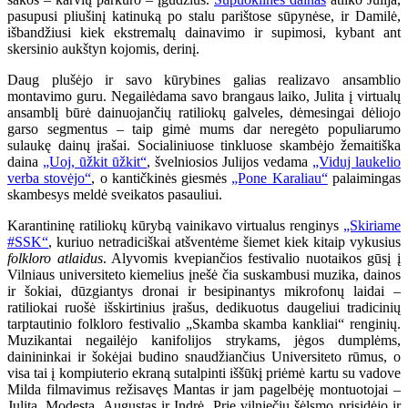
pasupusi pliušinį katinuką po stalu parištose sūpynėse, ir Damilė,
išbandžiusi kiek ekstremalų dainavimo ir supimosi, kybant ant
skersinio aukštyn kojomis, derinį.
Daug plušėjo ir savo kūrybines galias realizavo ansamblio
montavimo guru. Negailėdama savo brangaus laiko, Julita į virtualų
ansamblį būrė dainuojančių ratiliokų galveles, dėmesingai dėliojo
garso segmentus – taip gimė mums dar neregėto populiarumo
sulaukę dainų įrašai. Socialiniuose tinkluose skambėjo žemaitiška
daina
„Uoj, ūžkit ūžkit“
, švelniosios Julijos vedama
„Viduj laukelio
verba stovėjo“
, o kantičkinės giesmės
„Pone Karaliau“
palaimingas
skambesys meldė sveikatos pasauliui.
Karantininę ratiliokų kūrybą vainikavo virtualus renginys
„Skiriame
#SSK“
, kuriuo netradiciškai atšventėme šiemet kiek kitaip vykusius
folkloro atlaidus
. Alyvomis kvepiančios festivalio nuotaikos gūsį į
Vilniaus universiteto kiemelius įnešė čia suskambusi muzika, dainos
ir šokiai, dūzgiantys dronai ir besipinantys mikrofonų laidai –
ratiliokai ruošė išskirtinius įrašus, dedikuotus daugeliui tradicinių
tarptautinio folkloro festivalio „Skamba skamba kankliai“ renginių.
Muzikantai negailėjo kanifolijos strykams, jėgos dumplėms,
dainininkai ir šokėjai budino snaudžiančius Universiteto rūmus, o
visa tai į kompiuterio ekraną sutalpinti iššūkį priėmė kartu su vadove
Milda filmavimus režisavęs Mantas ir jam pagelbėję montuotojai –
Julita, Modesta, Augustas ir Indrė. Prie vilniečių šėlsmo prisidėjo ir