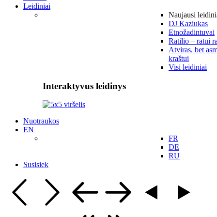
Leidiniai
Naujausi leidini
DJ Kaziukas
Etnožadintuvai
Ratilio – ratui r
Atviras, bet asm
kraštui
Visi leidiniai
Interaktyvus leidinys
Nuotraukos
EN
FR
DE
RU
Susisiek