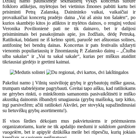
Dzūkų namo paunksmėje sekmadienį vykęs koncertas subūrė
folkloro atlikėjus, mylėtojus bei vietinius žmones pabūti kartu bei
prisiminti Petrą Zalanską. Dainininko vaikai, vaikaičiai ir
provaikaičiai koncertą pradėjo daina „Vai aš aisiu ton šalałėn“, po
kurios skambėjo kitos jo atliktos ir mylėtos dainos, o renginį vedusi
Veronika Povilionienė pati ne tik dainavo, bet ir dalijosi
prisiminimais bei pasakojimais apie, jos žodžiais, dėdę Petruką.
Ratiliokai, būdami ne iš kelmo spirti, paruošė net aštuonias solines,
antifoninę bei bendrą dainas. Koncertas ir pats festivalis uždaryti
vienomis populiariausių ir žinomiausių P. Zalansko dainų – „Čiulba
ulba sakalas“ ir „Vai tu sakal sakale“, kurias per miškus ataidint
tikriausiai girdėjo ir gretimi kaimai.
Pakeliui namo į Vilnių susivilioję grybų ir grybautojų miške gausa,
trumpam stabtelėjome pagrybauti. Greitai tapo aišku, kad ratiliokams
ne gėrybes rinkti, o minkštomis samanomis pasivaikštinėti ir miško
akustiką dainomis išbandyti smagiausia (grybų maišioką, tarp kitko,
irgi parsivežėm; ačiū ratiliokei Akvilei, per stovyklą supažindinusiai
su lietuviškų grybų asortimentu!).
Iš visos širdies dėkojam mus pakvietusiems ir priėmusiems
organizatoriams, kurie ne tik apdalijo medumi ir
saldziom gardziom
vuogełėm
, bet ir apipylė dzūkiška meile bei rūpesčiu, kurių jokiais
krepšiais ar saujomis neišmatuosi.