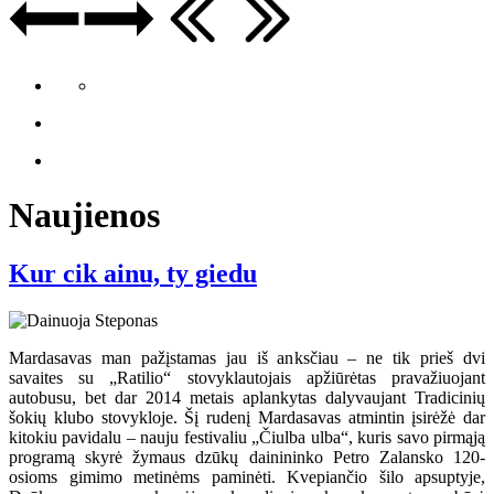
Naujienos
Kur cik ainu, ty giedu
Mardasavas man pažįstamas jau iš anksčiau – ne tik prieš dvi
savaites su „Ratilio“ stovyklautojais apžiūrėtas pravažiuojant
autobusu, bet dar 2014 metais aplankytas dalyvaujant Tradicinių
šokių klubo stovykloje. Šį rudenį Mardasavas atmintin įsirėžė dar
kitokiu pavidalu – nauju festivaliu „Čiulba ulba“, kuris savo pirmąją
programą skyrė žymaus dzūkų dainininko Petro Zalansko 120-
osioms gimimo metinėms paminėti. Kvepiančio šilo apsuptyje,