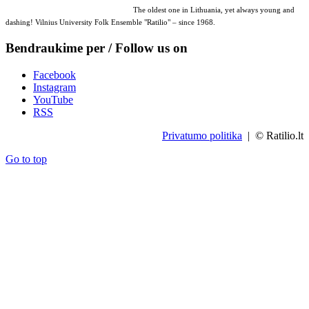
The oldest one in Lithuania, yet always young and
dashing! Vilnius University Folk Ensemble "Ratilio" – since 1968.
Bendraukime per / Follow us on
Facebook
Instagram
YouTube
RSS
Privatumo politika
| © Ratilio.lt
Go to top