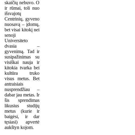
skaičių nebuvo. O
ir rūmai, toli nuo
išsvajotų
Centrinių, gyveno
nuosavą – įdomų,
bet visai kitokį nei
senoji
Universiteto
dvasia –
gyvenimą. Tad ir
susipažinimas su
visiškai nauja ir
kitokia tvarka bei
kultūra truko
visus metus. Bet
antraisiais
nusprendžiau –
dabar jau metas. Ir
šis sprendimas
likusius studijų
metus (kurie ir
baigėsi, ir dar
tęsiasi) apvertė
aukštyn kojom.