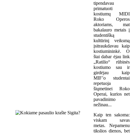
tipendavau
primatuoti
kostiumų MIDI
Roko Operos
aktoriams, mat
bakalauro metais į
studentišką
kultūrinį veiksmą
įsitraukdavau kaip
kostiumininkė. O
štai dabar ėjau link
„Ratilio“ rūbinės
kostiumo sau ir
girdėjau kaip
MIF’o studentai
repetuoja
šiųmetinei Roko
Operai, kurios net
pavadinimo
nežinau...
Kaip ten sakoma:
viskam savas
metas. Nepamenu
tikslios dienos, bet