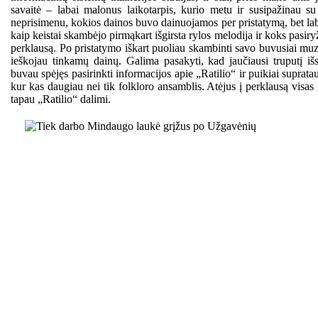
savaitė – labai malonus laikotarpis, kurio metu ir susipažinau su
neprisimenu, kokios dainos buvo dainuojamos per pristatymą, bet la
kaip keistai skambėjo pirmąkart išgirsta rylos melodija ir koks pasiry
perklausą. Po pristatymo iškart puoliau skambinti savo buvusiai mu
ieškojau tinkamų dainų. Galima pasakyti, kad jaučiausi truputį iš
buvau spėjęs pasirinkti informacijos apie „Ratilio“ ir puikiai supratau
kur kas daugiau nei tik folkloro ansamblis. Atėjus į perklausą visas
tapau „Ratilio“ dalimi.