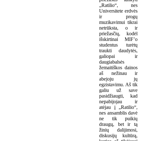
„Ratilio“, nes
Universitete erdvės
ir progų
muzikavimui tikrai
netrūksta, o ir
priežasčių, kodėl
išskirtinai MIF’o
studentus turėtų
traukti daudytės,
galiopai ir
daugiabalsės
žemaitiškos dainos
aš nežinau ir
abejoju jų
egzistavimu. Aš tik
galiu už save
pasidžiaugti, kad
nepabijojau ir
atėjau į „Ratilio“,
nes ansamblis davė
ne tik puikių
draugų, bet ir tą
žinių dalijimosi,
diskusijų kultūrą,