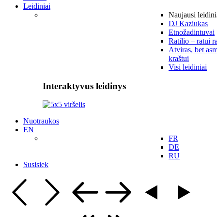
Leidiniai
Naujausi leidini
DJ Kaziukas
Etnožadintuvai
Ratilio – ratui r
Atviras, bet asm
kraštui
Visi leidiniai
Interaktyvus leidinys
Nuotraukos
EN
FR
DE
RU
Susisiek