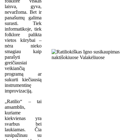
folklore viskas
laisva, gyva,
nevaržoma. Bet ir
panašumų galima
surasti. Tiek
informatikoje, tiek
folklore palikta
vietos kūrybai –
nėra nieko
smagiau kaip
parašyti
greičiausiai
veikiančią
programą ar
sukurti kiečiausią
instrumentinę
improvizaciją.
„Ratilio“ – tai
ansamblis,
kuriame
kiekvienas yra
svarbus bei
laukiamas. Čia
susipažinau su