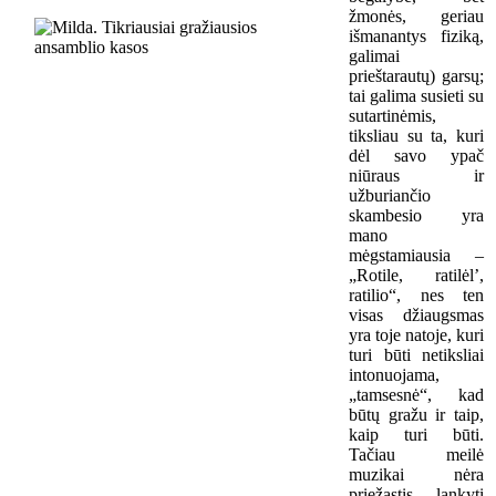
žmonės, geriau
išmanantys fiziką,
galimai
prieštarautų) garsų;
tai galima susieti su
sutartinėmis,
tiksliau su ta, kuri
dėl savo ypač
niūraus ir
užburiančio
skambesio yra
mano
mėgstamiausia –
„Rotile, ratilėl’,
ratilio“, nes ten
visas džiaugsmas
yra toje natoje, kuri
turi būti netiksliai
intonuojama,
„tamsesnė“, kad
būtų gražu ir taip,
kaip turi būti.
Tačiau meilė
muzikai nėra
priežastis lankyti