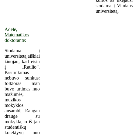
kurios aš tikėjausi
stodama į Vilniaus
universitetą.
Adelė,
Matematikos
doktorantė:
Stodama į
universitetą aiškiai
žinojau, kad eisiu
į „Ratilio“.
Pasirinkimas
nebuvo sunkus:
folkloras man
buvo artimas nuo
mažumės,
muzikos
mokyklos
ansamblį išaugau
drauge su
mokykla, o iš jau
studentiškų
kolektyvų nuo