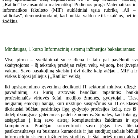
„Ratilio“ be ansamblio matematikų! Pi dienos proga Matematikos ir
informatikos fakulteto (MIF) auklėtiniai tęsia rubriką „Aš –
ratiliokas“, demonstruodami, kad puikiai valdo ne tik skaičius, bet ir
žodžius.
Mindaugas, 1 kurso Informacinių sistemų inžinerijos bakalaurantas:
Visų pirma – sveikinimai su
π
diena ir taip pat pavėluoti sv
skaitytojoms – šį tekstuką pradėjau rašyti vėlų, vėjuotą, bet įkvepi
vakarą. Savo pasakojimą skelsiu į dvi dalis: kaip atėjau į MIF’ą ir 
viskas klojosi įsiliejus į „Ratilio“ veiklą.
Iki apsisprendimo gyvenimą dedikuoti IT sektoriui mintyse dūzgė 
pavadinimų, su kurių atstovais bandžiau tapatintis: bankini
profesionalūs virtuvės šefai, medijos žmonės, gydytojai... Ties
neigiamų emocijų banga, kuri užklupo susipažinus su 11-os klasės
tikriausiai būčiau pasirinkęs ilgą gydytojo profesijos kelią, nes iš
didelį džiaugsmą galėdamas padėti žmonėms. Supratęs, kad toks g
atsigręžiau į kitą savo aistrą: kompiuterinius žaidimus ir ap
kompiuteriu. Pradėjau koncentruoti savo jėgas ties tiksliai
pasikonsultavęs su būsimais kuratoriais ir jau studijuojančiais bičiul
informacinių sistemų inžinerijos studijas, ir štai, prieš mano akis 