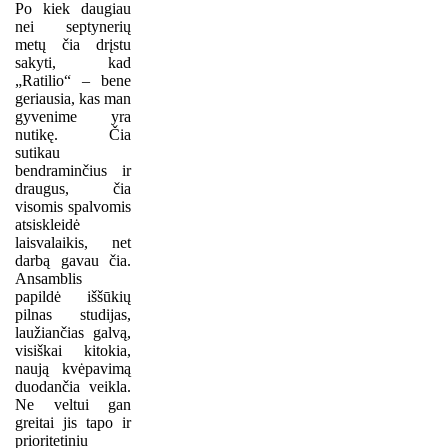
Po kiek daugiau
nei septynerių
metų čia drįstu
sakyti, kad
„Ratilio“ – bene
geriausia, kas man
gyvenime yra
nutikę. Čia
sutikau
bendraminčius ir
draugus, čia
visomis spalvomis
atsiskleidė
laisvalaikis, net
darbą gavau čia.
Ansamblis
papildė iššūkių
pilnas studijas,
laužiančias galvą,
visiškai kitokia,
naują kvėpavimą
duodančia veikla.
Ne veltui gan
greitai jis tapo ir
prioritetiniu