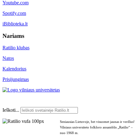
Youtube.com
Spotify.com
iBiblioteka.lt
Nariams
Ratilio klubas
Natos
Kalendorius
Prisijungimas
Ieškoti...
Seniausias Lietuvoje, bet visuomet jaunas ir veržlus!
Vilniaus universiteto folkloro ansamblis „Ratilio“ –
nuo 1968 m.