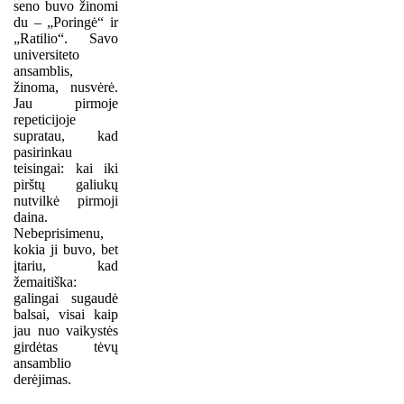
seno buvo žinomi
du – „Poringė“ ir
„Ratilio“. Savo
universiteto
ansamblis,
žinoma, nusvėrė.
Jau pirmoje
repeticijoje
supratau, kad
pasirinkau
teisingai: kai iki
pirštų galiukų
nutvilkė pirmoji
daina.
Nebeprisimenu,
kokia ji buvo, bet
įtariu, kad
žemaitiška:
galingai sugaudė
balsai, visai kaip
jau nuo vaikystės
girdėtas tėvų
ansamblio
derėjimas.