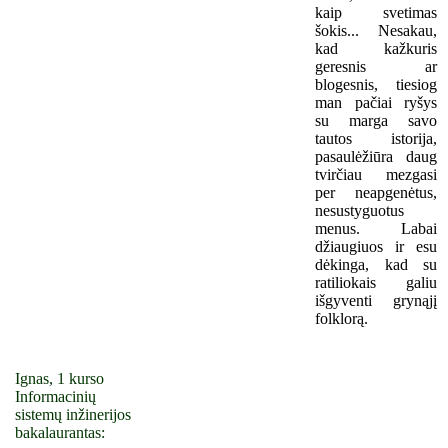
kaip svetimas
šokis... Nesakau,
kad kažkuris
geresnis ar
blogesnis, tiesiog
man pačiai ryšys
su marga savo
tautos istorija,
pasaulėžiūra daug
tvirčiau mezgasi
per neapgenėtus,
nesustyguotus
menus. Labai
džiaugiuos ir esu
dėkinga, kad su
ratiliokais galiu
išgyventi grynąjį
folklorą.
Ignas, 1 kurso
Informacinių
sistemų inžinerijos
bakalaurantas: