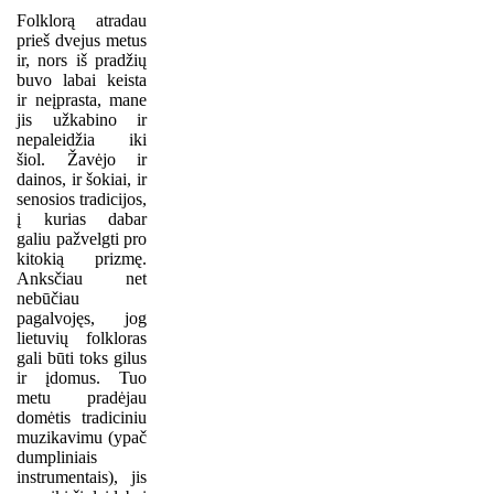
Folklorą atradau
prieš dvejus metus
ir, nors iš pradžių
buvo labai keista
ir neįprasta, mane
jis užkabino ir
nepaleidžia iki
šiol. Žavėjo ir
dainos, ir šokiai, ir
senosios tradicijos,
į kurias dabar
galiu pažvelgti pro
kitokią prizmę.
Anksčiau net
nebūčiau
pagalvojęs, jog
lietuvių folkloras
gali būti toks gilus
ir įdomus. Tuo
metu pradėjau
domėtis tradiciniu
muzikavimu (ypač
dumpliniais
instrumentais), jis