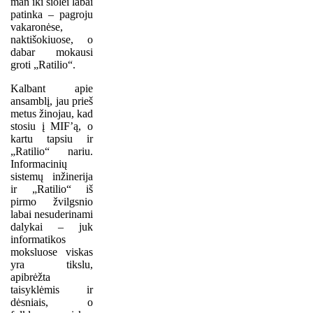
man iki šiolei labai
patinka – pagroju
vakaronėse,
naktišokiuose, o
dabar mokausi
groti „Ratilio“.
Kalbant apie
ansamblį, jau prieš
metus žinojau, kad
stosiu į MIF’ą, o
kartu tapsiu ir
„Ratilio“ nariu.
Informacinių
sistemų inžinerija
ir „Ratilio“ iš
pirmo žvilgsnio
labai nesuderinami
dalykai – juk
informatikos
moksluose viskas
yra tikslu,
apibrėžta
taisyklėmis ir
dėsniais, o