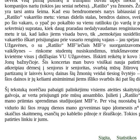
beveik visą pirmą pusmetį ir trumpam buvau tapęs niekur n
kompanijos nariu (tokios jau seniai nebėra). „Ratilio“ yra žmonės. 
yra tarsi antra šeima. Kad esu bendruomenės narys labiausiai p
„Ratilio“ vakarėlio metu: vienas didelis stalas, bendros dainos, sve
po šio vakaro, o ypač po pokalbio su vienu ratilioku (jo vardą ir p
sekretnia
) supratau, kiek daug praradau nedalyvaudamas renginiuos
metu ir tai, kad laiko jiems visada buvo, tik „nemokėjau susidėliot
vakarėlio iškart prisijungiau prie vasario renginių vajaus – jau spėjau 
Užgavėnes, o su „Ratilio“ MIF’iečiais MIF’e suorganizavo
vaikštynes – rinkome studentų nusiskundimus, triukšmavome
kvietėme visus į didžiąsias VU Užgavėnes. Išskirti reikėtų ir kovo 
Jonų bažnyčioje. Šis koncertas man buvo visiškai nauja patirti
atkreipiau dėmesį į senjorus ir senjoritas, svarbią mūsų žiūrovų
partizanų ir laisvės kovų dainas šių žmonių veidai tiesiog švytėjo 
šios dainos ir jų keliami atsiminimai jiems išliko svarbūs iki pat šių d
Šį tekstuką norėčiau pabaigti palinkėjimu visiems ateities skaityto
galvoja, ar verta prisijungti prie mūsų ansamblio. Įsilieti į „Ratili
mano priimtas sprendimas studijuojant MIF’e. Per visą nuostabų l
vidurio iki šios
πragų
dienos mano gyvenimas tapo įdomesnis
n
skaičius skaitmenų, esančių po kablelio pilnoje
π
išraiškoje. Tokios p
patirties linkiu ir jums.
Sigita, Statistikos