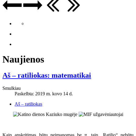
Naujienos
Aš – ratiliokas: matematikai
Smulkiau
Paskelbta: 2019 m. kovo 14 d.
Aš – ratiliokas
Kaip apskritimas būtų neįmanomas be
π
, taip „Ratilio“ nebūtų