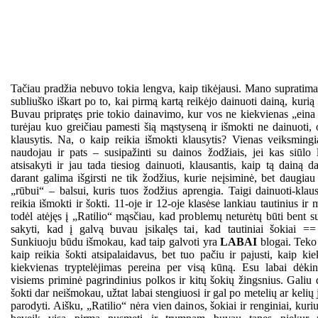
Tačiau pradžia nebuvo tokia lengva, kaip tikėjausi. Mano supratim
subliuško iškart po to, kai pirmą kartą reikėjo dainuoti dainą, kuri
Buvau pripratęs prie tokio dainavimo, kur vos ne kiekvienas „eina 
turėjau kuo greičiau pamesti šią mąstyseną ir išmokti ne dainuoti, o
klausytis. Na, o kaip reikia išmokti klausytis? Vienas veiksming
naudojau ir pats – susipažinti su dainos žodžiais, jei kas siūlo
atsisakyti ir jau tada tiesiog dainuoti, klausantis, kaip tą dainą d
darant galima išgirsti ne tik žodžius, kurie neįsiminė, bet daugiau 
„rūbui“ – balsui, kuris tuos žodžius aprengia. Taigi dainuoti-klau
reikia išmokti ir šokti. 11-oje ir 12-oje klasėse lankiau tautinius ir
todėl atėjęs į „Ratilio“ mąsčiau, kad problemų neturėtų būti bent s
sakyti, kad į galvą buvau įsikalęs tai, kad tautiniai šokiai == 
Sunkiuoju būdu išmokau, kad taip galvoti yra
LABAI
blogai. Teko 
kaip reikia šokti atsipalaidavus, bet tuo pačiu ir pajusti, kaip kie
kiekvienas tryptelėjimas pereina per visą kūną. Esu labai dėki
visiems priminė pagrindinius polkos ir kitų šokių žingsnius. Galiu d
šokti dar neišmokau, užtat labai stengiuosi ir gal po metelių ar kelių
parodyti. Aišku, „Ratilio“ nėra vien dainos, šokiai ir renginiai, ku