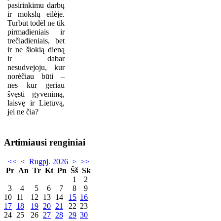
pasirinkimu darbų
ir mokslų eilėje.
Turbūt todėl ne tik
pirmadieniais ir
trečiadieniais, bet
ir ne šiokią dieną
ir dabar
nesudvejoju, kur
norėčiau būti –
nes kur geriau
švęsti gyvenimą,
laisvę ir Lietuvą,
jei ne čia?
Artimiausi renginiai
<<
<
Rugpj. 2026
>
>>
Pr
An
Tr
Kt
Pn
Šš
Sk
1
2
3
4
5
6
7
8
9
10
11
12
13
14
15
16
17
18
19
20
21
22
23
24
25
26
27
28
29
30