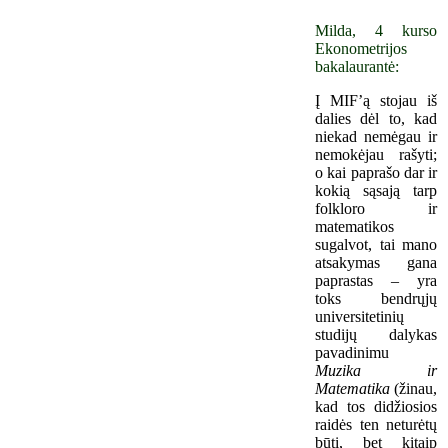
Milda, 4 kurso
Ekonometrijos
bakalaurantė:
Į MIF’ą stojau iš
dalies dėl to, kad
niekad nemėgau ir
nemokėjau rašyti;
o kai paprašo dar ir
kokią sąsają tarp
folkloro ir
matematikos
sugalvot, tai mano
atsakymas gana
paprastas – yra
toks bendrųjų
universitetinių
studijų dalykas
pavadinimu
Muzika ir
Matematika
(žinau,
kad tos didžiosios
raidės ten neturėtų
būti, bet kitaip