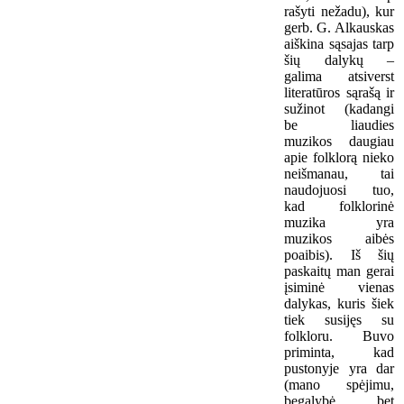
rašyti nežadu), kur
gerb. G. Alkauskas
aiškina sąsajas tarp
šių dalykų –
galima atsiverst
literatūros sąrašą ir
sužinot (kadangi
be liaudies
muzikos daugiau
apie folklorą nieko
neišmanau, tai
naudojuosi tuo,
kad folklorinė
muzika yra
muzikos aibės
poaibis). Iš šių
paskaitų man gerai
įsiminė vienas
dalykas, kuris šiek
tiek susijęs su
folkloru. Buvo
priminta, kad
pustonyje yra dar
(mano spėjimu,
begalybė, bet