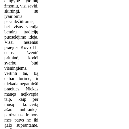
daugybe įdomių
žmonių, visi saviti,
skirtingi, su
įvairiomis
pasaulėžiūromis,
bet visus vienija
bendra tradicijų
puoselėjimo idėja.
Visai neseniai
praėjusi Kovo 11-
osios šventė
priminė, kodėl
svarbu būti
vieningiems,
vertinti tai, ką
dabar turime, ir
niekada nepamiršti
praeities. Niekas
manęs neįkvepia
taip, kaip per
mūsų koncertą
ašarą nubraukęs
partizanas. Ir nors
mes patys ne iki
galo suprantame,