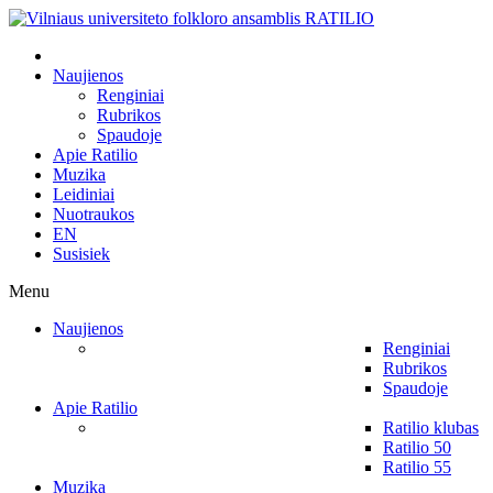
Naujienos
Renginiai
Rubrikos
Spaudoje
Apie Ratilio
Muzika
Leidiniai
Nuotraukos
EN
Susisiek
Menu
Naujienos
Renginiai
Rubrikos
Spaudoje
Apie Ratilio
Ratilio klubas
Ratilio 50
Ratilio 55
Muzika