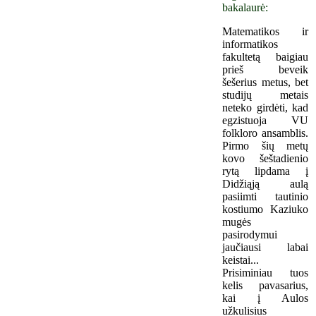
bakalaurė:
Matematikos ir
informatikos
fakultetą baigiau
prieš beveik
šešerius metus, bet
studijų metais
neteko girdėti, kad
egzistuoja VU
folkloro ansamblis.
Pirmo šių metų
kovo šeštadienio
rytą lipdama į
Didžiąją aulą
pasiimti tautinio
kostiumo Kaziuko
mugės
pasirodymui
jaučiausi labai
keistai...
Prisiminiau tuos
kelis pavasarius,
kai į Aulos
užkulisius