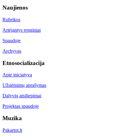
Naujienos
Rubrikos
Artėjantys renginiai
Spaudoje
Archyvas
Etnosocializacija
Apie iniciatyvą
Užsiėmimų aprašymas
Dalyvių atsiliepimai
Projektas spaudoje
Muzika
Pakartot.lt