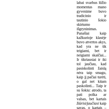
labai svarbus lūžio
momentas mano
gyvenime buvo
tradicinio ir
tautinio šokio
skirtumo
išgryninimas.
Panašiai kaip
kažkurioje klasėje
buvo atvertos akys,
kad yra ne tik
teigiami, bet ir
neigiami skaičiai...
Ir tikriausiai ir iki
tol jaučiau, kad
pasiskolinti žaislą
nėra taip smagu,
kaip jį pačiai turėti,
o gal net kitam
paskolinti... Taip ir
su šokiu: atrodo, ta
pati polka ar
valsas, bet kartais
žiūrisi/jaučiasi
kaip
savas, o kartais –