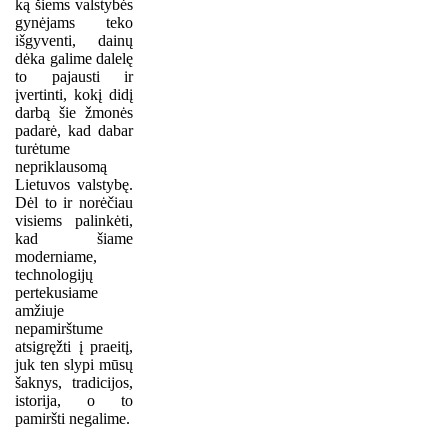
ką šiems valstybės
gynėjams teko
išgyventi, dainų
dėka galime dalelę
to pajausti ir
įvertinti, kokį didį
darbą šie žmonės
padarė, kad dabar
turėtume
nepriklausomą
Lietuvos valstybę.
Dėl to ir norėčiau
visiems palinkėti,
kad šiame
moderniame,
technologijų
pertekusiame
amžiuje
nepamirštume
atsigręžti į praeitį,
juk ten slypi mūsų
šaknys, tradicijos,
istorija, o to
pamiršti negalime.