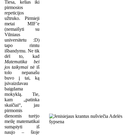
Tiesa, kelias iki
pirmosios
repeticijos
užtruko. Pirmieji
metai MIF’e
(nemaišyti su
Vilniaus
universitetu :D)
tapo rimtu
išbandymu. Ne tik
dėl to, kad
Matematika bei
jos taikymai
nė iš
tolo nepanašu
buvo į tai, ką
įsivaizdavau
baigdama
mokyklą. Tie,
kam „patinka
skaičiai“, jau
pirmomis
dienomis turėjo
meilę matematikai
sumąstyti iš
naujo – šioje