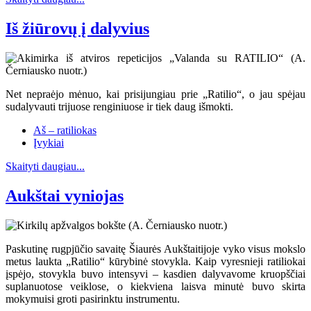
Iš žiūrovų į dalyvius
Net nepraėjo mėnuo, kai prisijungiau prie „Ratilio“, o jau spėjau
sudalyvauti trijuose renginiuose ir tiek daug išmokti.
Aš – ratiliokas
Įvykiai
Skaityti daugiau...
Aukštai vyniojas
Paskutinę rugpjūčio savaitę Šiaurės Aukštaitijoje vyko visus mokslo
metus laukta „Ratilio“ kūrybinė stovykla. Kaip vyresnieji ratiliokai
įspėjo, stovykla buvo intensyvi – kasdien dalyvavome kruopščiai
suplanuotose veiklose, o kiekviena laisva minutė buvo skirta
mokymuisi groti pasirinktu instrumentu.