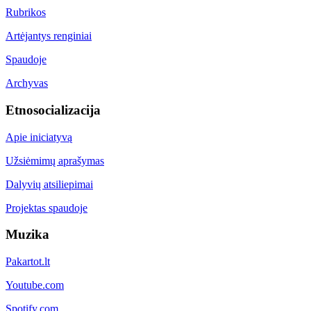
Rubrikos
Artėjantys renginiai
Spaudoje
Archyvas
Etnosocializacija
Apie iniciatyvą
Užsiėmimų aprašymas
Dalyvių atsiliepimai
Projektas spaudoje
Muzika
Pakartot.lt
Youtube.com
Spotify.com