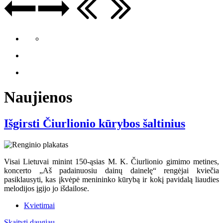
Naujienos
Išgirsti Čiurlionio kūrybos šaltinius
Visai Lietuvai minint 150-ąsias M. K. Čiurlionio gimimo metines,
koncerto „Aš padainuosiu dainų dainelę“ rengėjai kviečia
pasiklausyti, kas įkvėpė menininko kūrybą ir kokį pavidalą liaudies
melodijos įgijo jo išdailose.
Kvietimai
Skaityti daugiau...