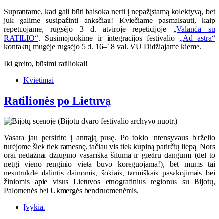
Suprantame, kad gali būti baisoka nerti į nepažįstamą kolektyvą, bet
juk galime susipažinti anksčiau! Kviečiame pasmalsauti, kaip
repetuojame, rugsėjo 3 d. atviroje repeticijoje
„Valanda su
RATILIO“
. Susimojuokime ir integracijos festivalio
„Ad astra“
kontaktų mugėje rugsėjo 5 d. 16–18 val. VU Didžiajame kieme.
Iki greito, būsimi ratiliokai!
Kvietimai
Ratilionės po Lietuvą
Vasara jau persirito į antrąją pusę. Po tokio intensyvaus birželio
turėjome šiek tiek ramesnę, tačiau vis tiek kupiną patirčių liepą. Nors
orai nedažnai džiugino vasariška šiluma ir giedru dangumi (dėl to
netgi vieno renginio vieta buvo koreguojama!), bet mums tai
nesutrukdė dalintis dainomis, šokiais, tarmiškais pasakojimais bei
žiniomis apie visus Lietuvos etnografinius regionus su Bijotų,
Palomenės bei Ukmergės bendruomenėmis.
Įvykiai