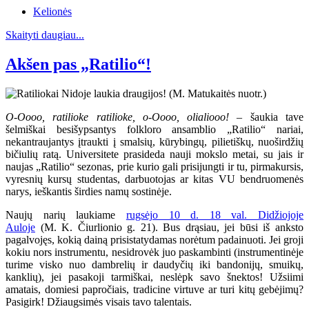
Kelionės
Skaityti daugiau...
Akšen pas „Ratilio“!
O-Oooo, ratilioke ratilioke, o-Oooo, olialiooo!
– šaukia tave
šelmiškai besišypsantys folkloro ansamblio „Ratilio“ nariai,
nekantraujantys įtraukti į smalsių, kūrybingų, pilietiškų, nuoširdžių
bičiulių ratą. Universitete prasideda nauji mokslo metai, su jais ir
naujas „Ratilio“ sezonas, prie kurio gali prisijungti ir tu, pirmakursis,
vyresnių kursų studentas, darbuotojas ar kitas VU bendruomenės
narys, ieškantis širdies namų sostinėje.
Naujų narių laukiame
rugsėjo 10 d. 18 val. Didžiojoje
Auloje
(M. K. Čiurlionio g. 21). Bus drąsiau, jei būsi iš anksto
pagalvojęs, kokią dainą prisistatydamas norėtum padainuoti. Jei groji
kokiu nors instrumentu, nesidrovėk juo paskambinti (instrumentinėje
turime visko nuo dambrelių ir daudyčių iki bandonijų, smuikų,
kanklių), jei pasakoji tarmiškai, neslėpk savo šnektos! Užsiimi
amatais, domiesi papročiais, tradicine virtuve ar turi kitų gebėjimų?
Pasigirk! Džiaugsimės visais tavo talentais.