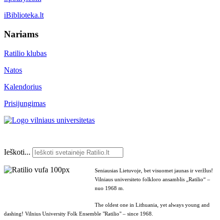
iBiblioteka.lt
Nariams
Ratilio klubas
Natos
Kalendorius
Prisijungimas
Ieškoti...
Seniausias Lietuvoje, bet visuomet jaunas ir veržlus!
Vilniaus universiteto folkloro ansamblis „Ratilio“ –
nuo 1968 m.
The oldest one in Lithuania, yet always young and
dashing! Vilnius University Folk Ensemble "Ratilio" – since 1968.