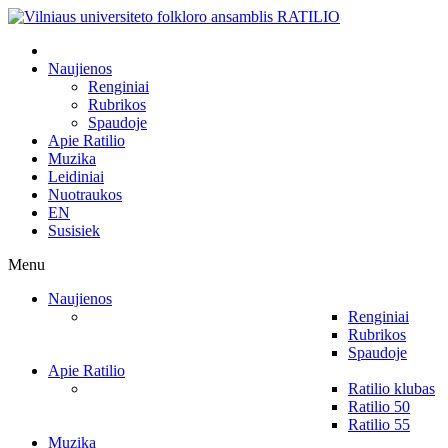
Naujienos
Renginiai
Rubrikos
Spaudoje
Apie Ratilio
Muzika
Leidiniai
Nuotraukos
EN
Susisiek
Menu
Naujienos
Renginiai
Rubrikos
Spaudoje
Apie Ratilio
Ratilio klubas
Ratilio 50
Ratilio 55
Muzika