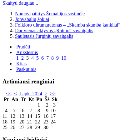
Skaityti daugiau...
Naujos patirtys Žemaitijos sostinėje
Jonvabalių šokiai
Folkloro ultramaratonas – „Skamba skamba kankliai“
Dar vienas aktyvus „Ratilio“ savaitgalis
Saulėtasis Jurginių savaitgalis
Pradėti
Ankstesnis
1
2
3
4
5
6
7
8
9
10
Kitas
Paskutinis
Artimiausi renginiai
<<
<
Lapk. 2024
>
>>
Pr
An
Tr
Kt
Pn
Šš
Sk
1
2
3
4
5
6
7
8
9
10
11
12
13
14
15
16
17
18
19
20
21
22
23
24
25
26
27
28
29
30
Naujausi leidiniai