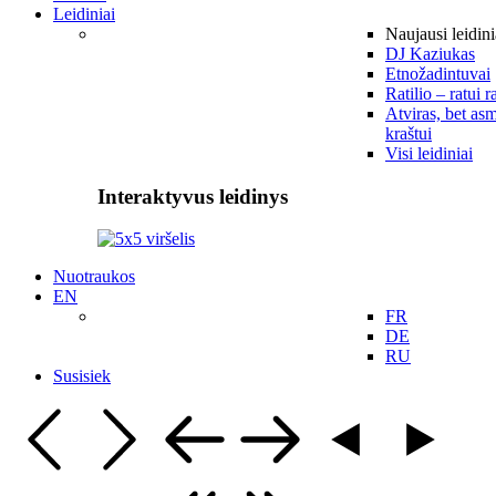
Leidiniai
Naujausi leidini
DJ Kaziukas
Etnožadintuvai
Ratilio – ratui r
Atviras, bet asm
kraštui
Visi leidiniai
Interaktyvus leidinys
Nuotraukos
EN
FR
DE
RU
Susisiek