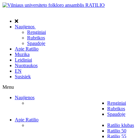
Naujienos
Renginiai
Rubrikos
Spaudoje
Apie Ratilio
Muzika
Leidiniai
Nuotraukos
EN
Susisiek
Menu
Naujienos
Renginiai
Rubrikos
Spaudoje
Apie Ratilio
Ratilio klubas
Ratilio 50
Ratilio 55