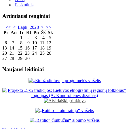
Paskutinis
Artimiausi renginiai
<<
<
Lapk. 2028
>
>>
Pr
An
Tr
Kt
Pn
Šš
Sk
1
2
3
4
5
6
7
8
9
10
11
12
13
14
15
16
17
18
19
20
21
22
23
24
25
26
27
28
29
30
Naujausi leidiniai