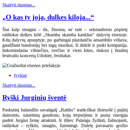
Skaityti daugiau...
„O kas ty joja, dulkes kiloja...“
Štai kaip smagiai – tik, žinoma, ne raiti – sekmadienio popietę
ratiliokai dulkes kėlė „Skamba skamba kankliai“ dalyvių eisenoje.
Kitų dalyvių apsuptyje, po garbingai plazdančia ansamblio vėliava,
gaudžiant bandonijų bei ragų muzikai, ši didelė ir puiki kompanija,
linksmindama vilniečius, svečius ir vieni kitus, rinkosi į finalinį
festivalio koncertą
Uliokim, broliukai
.
Įvykiai
Skaityti daugiau...
Ryški Jurginių šventė
Paskutinį balandžio savaitgalį „Ratilio“ tradiciškai išsiruošė į pajūrį
dainomis, sutartinių gaudesiu, kojų trepsėjimu ir jauna energija
padėti Jurgiui žemę atrakinti. Ir išties: Palanga žydinti, žaliuojanti,
ratiliokai – ryškūs, smagūs, žaismingi. Dalelę pavasario grožio