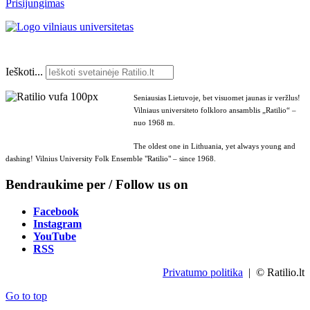
Prisijungimas
Ieškoti...
Seniausias Lietuvoje, bet visuomet jaunas ir veržlus!
Vilniaus universiteto folkloro ansamblis „Ratilio“ –
nuo 1968 m.
The oldest one in Lithuania, yet always young and
dashing! Vilnius University Folk Ensemble "Ratilio" – since 1968.
Bendraukime per / Follow us on
Facebook
Instagram
YouTube
RSS
Privatumo politika
| © Ratilio.lt
Go to top