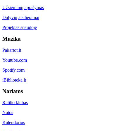
Užsiėmimų aprašymas
Dalyvių atsiliepimai
Projektas spaudoje
Muzika
Pakartot.lt
Youtube.com
Spotify.com
iBiblioteka.lt
Nariams
Ratilio klubas
Natos
Kalendorius