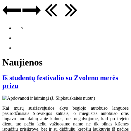
Naujienos
Iš studentų festivalio su Zvoleno merės
prizu
Kai mūsų susižavėjusios akys bėgiojo autobuso languose
pasirodžiusiais Slovakijos kalnais, o miegūstas autobuso oras
lingavo nuo dainų apie kalnus, net negalvojome, kad po trejeto
dienų tuo pačiu keliu važiuosime namo ne tik pilnas kišenes
įspūdžių prisikrovę, bet ir su didžiuliu krepšiu lauktuvių iš pačios