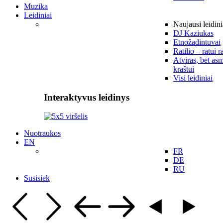
Muzika
Leidiniai
Naujausi leidini
DJ Kaziukas
Etnožadintuvai
Ratilio – ratui r
Atviras, bet asm
kraštui
Visi leidiniai
Interaktyvus leidinys
Nuotraukos
EN
FR
DE
RU
Susisiek