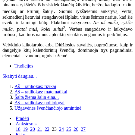
pinamos rykštelės iš besiskleidžiančių žilvičio, beržo, kadagio ir kitų
1
medžių ar krūmų šakų
. Šiomis rykštelėmis ankstyvą Verbų
sekmadienį lietuviai stengdavosi išplakti visus šeimos narius, kad šie
sveiki ir laimingi būtų. Plakdami sakydavo:
Ne aš mušu, rykštė
2
muša, patol muš, kolei suluš
. Verbas saugodavo ir laikydavo
trobose, kad tuos namus aplenktų visokios negandos ir perkūnijos.
Velykinio laikotarpio, arba Didžiosios savaitės, papročiuose, kaip ir
daugelyje kitų kalendorinių švenčių, dominuoja trys pagrindiniai
elementai – vanduo, ugnis ir žemė.
Tradicijos
Skaityti daugiau...
Aš – ratiliokas: fizikai
Aš – ratiliokas: matematikai
Šalta žiema šalin eina...
Aš – ratiliokas: politologai
Užgavėnes švenčiančiojo atmintinė
Pradėti
Ankstesnis
18
19
20
21
22
23
24
25
26
27
Kitas