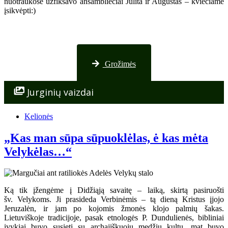
nuotraukose užfiksavo ansambliečiai Julita ir Augustas – kviečiame
įsikvėpti:)
Nuotraukos iš Palangos
Grožimės
Jurginių vaizdai
Kelionės
„Kas man sūpa sūpuoklėlas, ė kas mėta
Velykėlas…“
Ką tik įžengėme į Didžiąją savaitę – laiką, skirtą pasiruošti
šv. Velykoms. Ji prasideda Verbinėmis – tą dieną Kristus įjojo
Jeruzalėn, ir jam po kojomis žmonės klojo palmių šakas.
Lietuviškoje tradicijoje, pasak etnologės P. Dundulienės, bibliniai
įvykiai buvo susieti su archajiškuoju medžių kultu, mat buvo