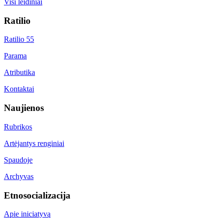
Visi leidiniai
Ratilio
Ratilio 55
Parama
Atributika
Kontaktai
Naujienos
Rubrikos
Artėjantys renginiai
Spaudoje
Archyvas
Etnosocializacija
Apie iniciatyvą