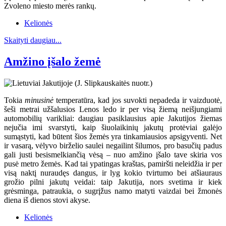
Zvoleno miesto merės rankų.
Kelionės
Skaityti daugiau...
Amžino įšalo žemė
Tokia
minusinė
temperatūra, kad jos suvokti nepadeda ir vaizduotė,
šeši metrai užšalusios Lenos ledo ir per visą žiemą neišjungiami
automobilių varikliai: daugiau pasiklausius apie Jakutijos žiemas
nejučia imi svarstyti, kaip šiuolaikinių jakutų protėviai galėjo
sumąstyti, kad būtent šios žemės yra tinkamiausios apsigyventi. Net
ir vasarą, vėlyvo birželio saulei negailint šilumos, pro basučių padus
gali justi besismelkiančią vėsą – nuo amžino įšalo tave skiria vos
pusė metro žemės. Kad tai ypatingas kraštas, pamiršti neleidžia ir per
visą naktį nuraudęs dangus, ir lyg kokio tvirtumo bei atšiauraus
grožio pilni jakutų veidai: taip Jakutija, nors svetima ir kiek
grėsminga, patraukia, o sugrįžus namo matyti vaizdai bei žmonės
diena iš dienos stovi akyse.
Kelionės