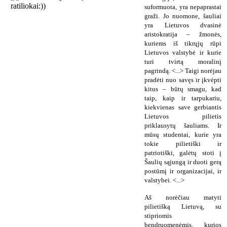
suformuota, yra nepaprastai
graži. Jo nuomone, šauliai
yra Lietuvos dvasinė
aristokratija – žmonės,
kuriems iš tikrųjų rūpi
Lietuvos valstybė ir kurie
turi tvirtą moralinį
pagrindą. <...> Taigi norėjau
pradėti nuo savęs ir įkvėpti
kitus – būtų smagu, kad
taip, kaip ir tarpukariu,
kiekvienas save gerbiantis
Lietuvos pilietis
priklausytų šauliams. Ir
mūsų studentai, kurie yra
tokie pilietiški ir
patriotiški, galėtų stoti į
Šaulių sąjungą ir duoti gerą
postūmį ir organizacijai, ir
valstybei. <...>
Aš norėčiau matyti
pilietišką Lietuvą, su
stipriomis
bendruomenėmis, kurios