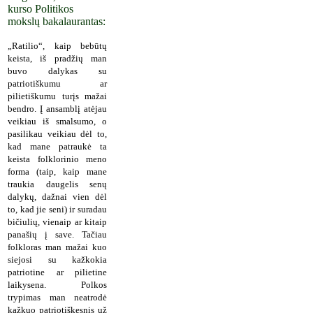
kurso Politikos
mokslų bakalaurantas:
„Ratilio“, kaip bebūtų
keista, iš pradžių man
buvo dalykas su
patriotiškumu ar
pilietiškumu turįs mažai
bendro. Į ansamblį atėjau
veikiau iš smalsumo, o
pasilikau veikiau dėl to,
kad mane patraukė ta
keista folklorinio meno
forma (taip, kaip mane
traukia daugelis senų
dalykų, dažnai vien dėl
to, kad jie seni) ir suradau
bičiulių, vienaip ar kitaip
panašių į save. Tačiau
folkloras man mažai kuo
siejosi su kažkokia
patriotine ar pilietine
laikysena. Polkos
trypimas man neatrodė
kažkuo patriotiškesnis už