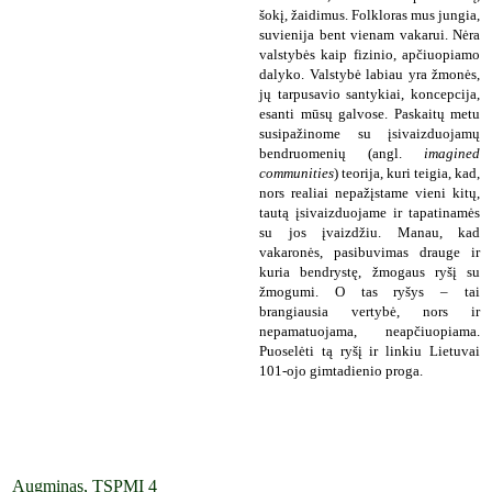
šokį, žaidimus. Folkloras mus jungia,
suvienija bent vienam vakarui. Nėra
valstybės kaip fizinio, apčiuopiamo
dalyko. Valstybė labiau yra žmonės,
jų tarpusavio santykiai, koncepcija,
esanti mūsų galvose. Paskaitų metu
susipažinome su įsivaizduojamų
bendruomenių (angl.
imagined
communities
) teorija, kuri teigia, kad,
nors realiai nepažįstame vieni kitų,
tautą įsivaizduojame ir tapatinamės
su jos įvaizdžiu. Manau, kad
vakaronės, pasibuvimas drauge ir
kuria bendrystę, žmogaus ryšį su
žmogumi. O tas ryšys – tai
brangiausia vertybė, nors ir
nepamatuojama, neapčiuopiama.
Puoselėti tą ryšį ir linkiu Lietuvai
101-ojo gimtadienio proga.
Augminas, TSPMI 4