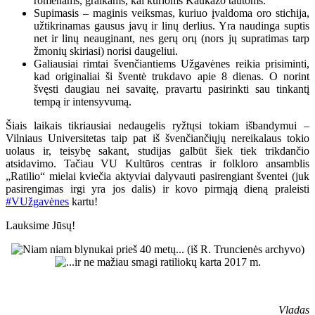
romėnams, graikams, kai kurioms Kaukazo tautoms.
Supimasis – maginis veiksmas, kuriuo įvaldoma oro stichija,
užtikrinamas gausus javų ir linų derlius. Yra naudinga suptis
net ir linų neauginant, nes gerų orų (nors jų supratimas tarp
žmonių skiriasi) norisi daugeliui.
Galiausiai rimtai švenčiantiems Užgavėnes reikia prisiminti,
kad originaliai ši šventė trukdavo apie 8 dienas. O norint
švęsti daugiau nei savaitę, pravartu pasirinkti sau tinkantį
tempą ir intensyvumą.
Šiais laikais tikriausiai nedaugelis ryžtųsi tokiam išbandymui –
Vilniaus Universitetas taip pat iš švenčiančiųjų nereikalaus tokio
uolaus ir, teisybę sakant, studijas galbūt šiek tiek trikdančio
atsidavimo. Tačiau VU Kultūros centras ir folkloro ansamblis
„Ratilio“ mielai kviečia aktyviai dalyvauti pasirengiant šventei (juk
pasirengimas irgi yra jos dalis) ir kovo pirmąją dieną praleisti
#VUžgavėnes
kartu!
Lauksime Jūsų!
Vladas