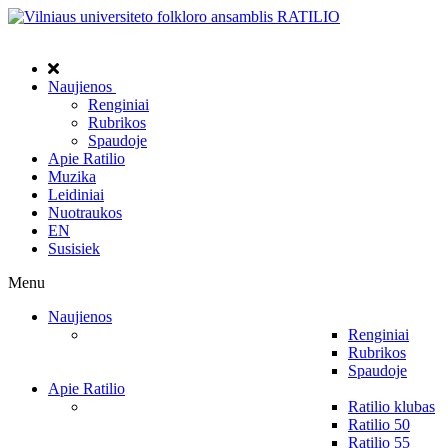
Naujienos
Renginiai
Rubrikos
Spaudoje
Apie Ratilio
Muzika
Leidiniai
Nuotraukos
EN
Susisiek
Menu
Naujienos
Renginiai
Rubrikos
Spaudoje
Apie Ratilio
Ratilio klubas
Ratilio 50
Ratilio 55