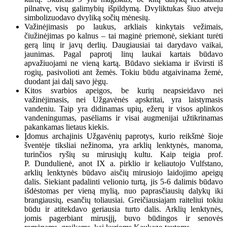
pilnatvę, visų galimybių išpildymą. Dvyliktukas šiuo atveju
simbolizuodavo dvyliką sočių mėnesių.
Važinėjimasis po laukus, arkliais kinkytais vežimais,
čiužinėjimas po kalnus – tai maginė priemonė, siekiant turėti
gerą linų ir javų derlių. Daugiausiai tai darydavo vaikai,
jaunimas. Pagal paprotį linų laukai kartais būdavo
apvažiuojami ne vieną kartą. Būdavo siekiama ir išvirsti iš
rogių, pasivolioti ant žemės. Tokiu būdu atgaivinama žemė,
duodant jai dalį savo jėgų.
Kitos svarbios apeigos, be kurių neapsieidavo nei
važinėjimasis, nei Užgavėnės apskritai, yra laistymasis
vandeniu. Taip yra didinamas upių, ežerų ir visos aplinkos
vandeningumas, pasėliams ir visai augmenijai užtikrinamas
pakankamas lietaus kiekis.
Įdomus archajinis Užgavėnių paprotys, kurio reikšmė šioje
šventėje tiksliai nežinoma, yra arklių lenktynės, manoma,
turinčios ryšių su mirusiųjų kultu. Kaip teigia prof.
P. Dundulienė, anot IX a. pirklio ir keliautojo Vulfstano,
arklių lenktynės būdavo aisčių mirusiojo laidojimo apeigų
dalis. Siekiant padalinti velionio turtą, jis 5-6 dalimis būdavo
išdėstomas per vieną mylią, nuo paprasčiausių dalykų iki
brangiausių, esančių toliausiai. Greičiausiajam raiteliui tokiu
būdu ir atitekdavo geriausia turto dalis. Arklių lenktynės,
jomis pagerbiant mirusįjį, buvo būdingos ir senovės