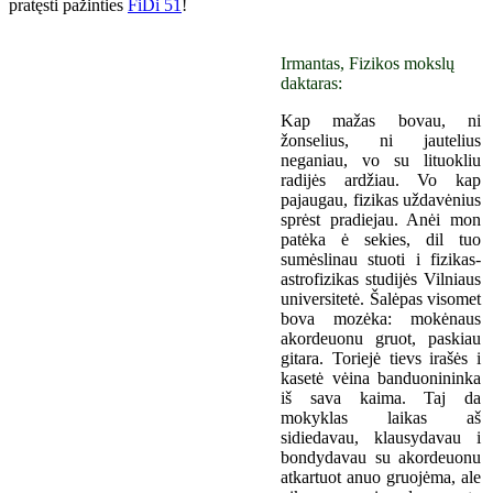
pratęsti pažinties
FiDi 51
!
Irmantas, Fizikos mokslų
daktaras:
Kap mažas bovau, ni
žonselius, ni jautelius
neganiau, vo su lituokliu
radijės ardžiau. Vo kap
pajaugau, fizikas uždavėnius
sprėst pradiejau. Anėi mon
patėka ė sekies, dil tuo
sumėslinau stuoti i fizikas-
astrofizikas studijės Vilniaus
universitetė. Šalėpas visomet
bova mozėka: mokėnaus
akordeuonu gruot, paskiau
gitara. Toriejė tievs irašės i
kasetė vėina banduonininka
iš sava kaima. Taj da
mokyklas laikas aš
sidiedavau, klausydavau i
bondydavau su akordeuonu
atkartuot anuo gruojėma, ale