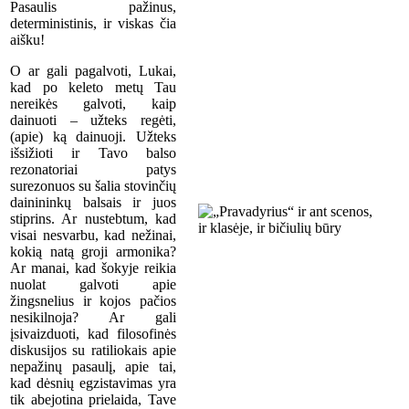
Pasaulis pažinus,
deterministinis, ir viskas čia
aišku!
O ar gali pagalvoti, Lukai,
kad po keleto metų Tau
nereikės galvoti, kaip
dainuoti – užteks regėti,
(apie) ką dainuoji. Užteks
išsižioti ir Tavo balso
rezonatoriai patys
surezonuos su šalia stovinčių
dainininkų balsais ir juos
stiprins. Ar nustebtum, kad
visai nesvarbu, kad nežinai,
kokią natą groji armonika?
Ar manai, kad šokyje reikia
nuolat galvoti apie
žingsnelius ir kojos pačios
nesikilnoja? Ar gali
įsivaizduoti, kad filosofinės
diskusijos su ratiliokais apie
nepažinų pasaulį, apie tai,
kad dėsnių egzistavimas yra
tik abejotina prielaida, Tave