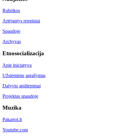
Rubrikos
Artėjantys renginiai
Spaudoje
Archyvas
Etnosocializacija
Apie iniciatyvą
Užsiėmimų aprašymas
Dalyvių atsiliepimai
Projektas spaudoje
Muzika
Pakartot.lt
Youtube.com