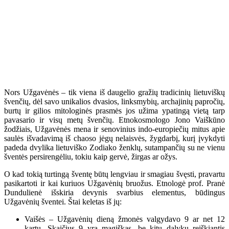
Nors Užgavėnės – tik viena iš daugelio gražių tradicinių lietuviškų
švenčių, dėl savo unikalios dvasios, linksmybių, archajinių papročių,
burtų ir gilios mitologinės prasmės jos užima ypatingą vietą tarp
pavasario ir visų metų švenčių. Etnokosmologo Jono Vaiškūno
žodžiais, Užgavėnės mena ir senovinius indo-europiečių mitus apie
saulės išvadavimą iš chaoso jėgų nelaisvės, žygdarbį, kurį įvykdyti
padeda dvylika lietuviško Zodiako ženklų, sutampančių su ne vienu
šventės persirengėliu, tokiu kaip gervė, žirgas ar ožys.
O kad tokią turtingą šventę būtų lengviau ir smagiau švęsti, pravartu
pasikartoti ir kai kuriuos Užgavėnių bruožus. Etnologė prof. Pranė
Dundulienė išskiria devynis svarbius elementus, būdingus
Užgavėnių šventei. Štai keletas iš jų:
Vaišės – Užgavėnių dieną žmonės valgydavo 9 ar net 12
kartų. Skaičius 9 yra magiškas, be kitų dalykų reiškiantis