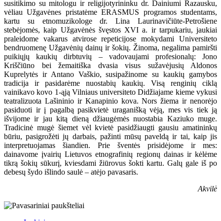
susitikimo su mitologu ir religijotyrininku dr. Dainiumi Razausku,
vėliau Užgavėnes pristatėme ERASMUS programos studentams,
kartu su etnomuzikologe dr. Lina Laurinavičiūte-Petrošiene
stebėjomės, kaip Užgavėnės švęstos XVI a. ir tarpukariu, jaukiai
praleidome vakarus atvirose repeticijose mokydami Universiteto
bendruomenę Užgavėnių dainų ir šokių. Žinoma, negalima pamiršti
puikiųjų kaukių dirbtuvių – vadovaujami profesionalų: Jono
Kriščiūno bei žemaitiška dvasia visus sužavėjusių Aldonos
Kuprelytės ir Antano Vaškio, susipažinome su kaukių gamybos
tradicija ir pasidarėme nuostabių kaukių. Visą renginių ciklą
vainikavo kovo 1-ąją Vilniaus universiteto Didžiajame kieme vykusi
teatralizuota Lašininio ir Kanapinio kova. Nors žiema ir nenorėjo
pasiduoti ir į pagalbą pasikvietė uraganišką vėją, mes vis tiek ją
išvijome ir jau kitą dieną džiaugėmės nuostabia Kaziuko muge.
Tradicinė mugė šiemet vėl kvietė pasidžiaugti gausiu amatininkų
būriu, pasigrožėti jų darbais, pažinti mūsų paveldą ir tai, kaip jis
interpretuojamas šiandien. Prie šventės prisidėjome ir mes:
dainavome įvairių Lietuvos etnografinių regionų dainas ir kėlėme
tikrą šokių sūkurį, kviesdami žiūrovus šokti kartu. Galų gale iš po
debesų šydo išlindo saulė – atėjo pavasaris.
Akvilė