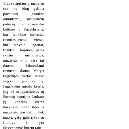
Viena stipriausių mane su
tuo, ką būtų galima
pavadinti „istorine
atmintimi“, susiejančių
patirčių buvo ansamblio
kelionė į Kazachstaną,
kur lankėme buvusias
tremties vietas – vietas,
kur stovėjo lageriai,
tremtinių kapines, jiems
skirtus memorialus,
muziejus – ir visa tai
darėme dainuodami
tremtinių dainas. Matyti
tragedijos vietas reiškė
išgyventi jos realumą.
Pagalvojus atrodo keista,
jog nė nepapasakotos tų
žmonių istorijos lankant
jų kančios vietas
kažkokiu būdu tapo ir
mano istorijos dalimi, bet,
matyt, galų gale ryšys su
Lietuva ir yra
išgyvenamas būtent taip –