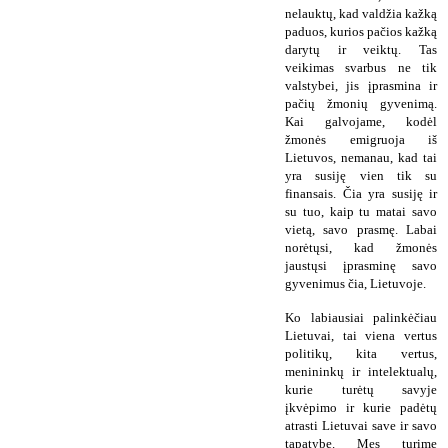
nelauktų, kad valdžia kažką
paduos, kurios pačios kažką
darytų ir veiktų. Tas
veikimas svarbus ne tik
valstybei, jis įprasmina ir
pačių žmonių gyvenimą.
Kai galvojame, kodėl
žmonės emigruoja iš
Lietuvos, nemanau, kad tai
yra susiję vien tik su
finansais. Čia yra susiję ir
su tuo, kaip tu matai savo
vietą, savo prasmę. Labai
norėtųsi, kad žmonės
jaustųsi įprasminę savo
gyvenimus čia, Lietuvoje.
Ko labiausiai palinkėčiau
Lietuvai, tai viena vertus
politikų, kita vertus,
menininkų ir intelektualų,
kurie turėtų savyje
įkvėpimo ir kurie padėtų
atrasti Lietuvai save ir savo
tapatybę. Mes turime