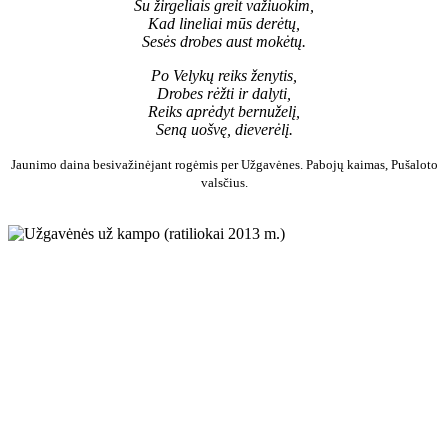
Su žirgeliais greit važiuokim,
Kad lineliai mūs derėtų,
Sesės drobes aust mokėtų.
Po Velykų reiks ženytis,
Drobes rėžti ir dalyti,
Reiks aprėdyt bernuželį,
Seną uošvę, dieverėlį.
Jaunimo daina besivažinėjant rogėmis per Užgavėnes. Pabojų kaimas, Pušaloto
valsčius.