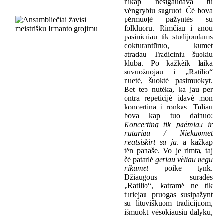
nikap nesigaudava tu
vėngrybiu sugruot. Čė bova
pėrmuojė pažyntės su
folkluoru. Rimčiau i anou
pasinieriau tik studijoudams
dokturantūruo, kumet
atradau Tradiciniu šuokiu
kluba. Po kažkėik laika
suvuožuojau i „Ratilio“
nuetė, šuoktė pasimuokyt.
Bet tep nutėka, ka jau per
ontra repeticijė idavė mon
koncertina i ronkas. Toliau
bova kap tuo dainuo:
K
oncertin
ą
tik paėmiau ir
nutariau / Niekuomet
neatsiskirt su ja
,
a kažkap
tėn panaše.
Vo je rimta, taj
čė patarlė
geriau vėliau negu
nikumet
poike tynk.
Džiaugous suradės
„Ratilio“, katramė ne tik
turiejau pruogas susipažynt
su
lituviškuom
tradicijuom,
išmuokt vėsokiausiu dalyku,