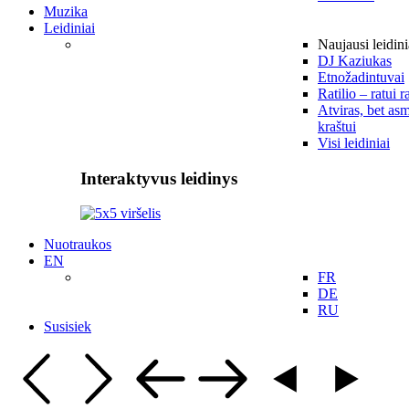
Muzika
Leidiniai
Naujausi leidini
DJ Kaziukas
Etnožadintuvai
Ratilio – ratui r
Atviras, bet asm
kraštui
Visi leidiniai
Interaktyvus leidinys
Nuotraukos
EN
FR
DE
RU
Susisiek