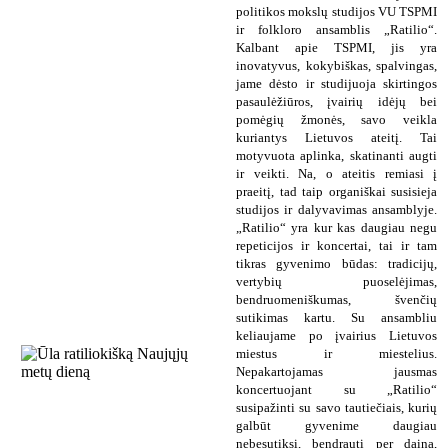
politikos mokslų studijos VU TSPMI
ir folkloro ansamblis „Ratilio“.
Kalbant apie TSPMI, jis yra
inovatyvus, kokybiškas, spalvingas,
jame dėsto ir studijuoja skirtingos
pasaulėžiūros, įvairių idėjų bei
pomėgių žmonės, savo veikla
kuriantys Lietuvos ateitį. Tai
motyvuota aplinka, skatinanti augti
ir veikti. Na, o ateitis remiasi į
praeitį, tad taip organiškai susisieja
studijos ir dalyvavimas ansamblyje.
„Ratilio“ yra kur kas daugiau negu
repeticijos ir koncertai, tai ir tam
tikras gyvenimo būdas: tradicijų,
vertybių puoselėjimas,
bendruomeniškumas, švenčių
sutikimas kartu. Su ansambliu
keliaujame po įvairius Lietuvos
miestus ir miestelius.
Nepakartojamas jausmas
koncertuojant su „Ratilio“
susipažinti su savo tautiečiais, kurių
galbūt gyvenime daugiau
nebesutiksi, bendrauti per dainą,