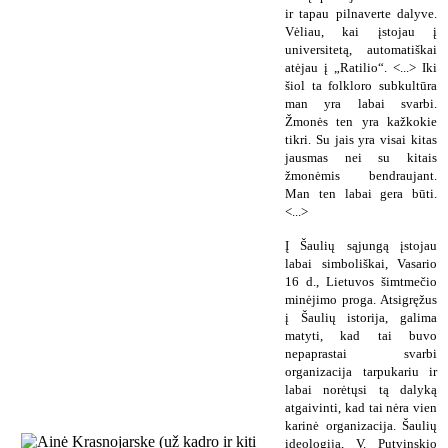
ir tapau pilnaverte dalyve.
Vėliau, kai įstojau į
universitetą, automatiškai
atėjau į „Ratilio“. <...> Iki
šiol ta folkloro subkultūra
man yra labai svarbi.
Žmonės ten yra kažkokie
tikri. Su jais yra visai kitas
jausmas nei su kitais
žmonėmis bendraujant.
Man ten labai gera būti.
<...>
Į Šaulių sąjungą įstojau
labai simboliškai, Vasario
16 d., Lietuvos šimtmečio
minėjimo proga. Atsigręžus
į Šaulių istorija, galima
matyti, kad tai buvo
nepaprastai svarbi
organizacija tarpukariu ir
labai norėtųsi tą dalyką
atgaivinti, kad tai nėra vien
karinė organizacija. Šaulių
ideologija, V. Putvinskio