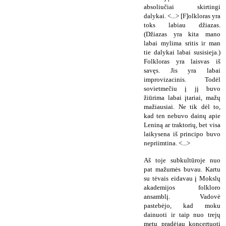
absoliučiai skirtingi
dalykai. <...> [F]olkloras yra
toks labiau džiazas.
(Džiazas yra kita mano
labai mylima sritis ir man
tie dalykai labai susisieja.)
Folkloras yra laisvas iš
savęs. Jis yra labai
improvizacinis. Todėl
sovietmečiu į jį buvo
žiūrima labai įtariai, mažų
mažiausiai. Ne tik dėl to,
kad ten nebuvo dainų apie
Leniną ar traktorių, bet visa
laikysena iš principo buvo
nepriimtina. <...>
Aš toje subkultūroje nuo
pat mažumės buvau. Kartu
su tėvais eidavau į Mokslų
akademijos folkloro
ansamblį. Vadovė
pastebėjo, kad moku
dainuoti ir taip nuo trejų
metų pradėjau koncertuoti