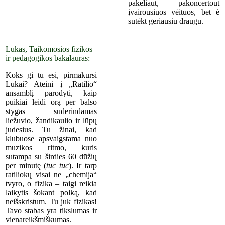
pakeliaut, pakoncertout
įvairousiuos vėituos, bet ė
sutėkt ger
iausiu
draugu.
Lukas, Taikomosios fizikos
ir pedagogikos bakalauras:
Koks gi tu esi, pirmakursi
Lukai? Ateini į „Ratilio“
ansamblį parodyti, kaip
puikiai leidi orą per balso
stygas suderindamas
liežuvio, žandikaulio ir lūpų
judesius. Tu žinai, kad
klubuose apsvaigstama nuo
muzikos ritmo, kuris
sutampa su širdies 60 dūžių
per minutę (
tūc tūc
). Ir tarp
ratiliokų visai ne „chemija“
tvyro, o fizika – taigi reikia
laikytis šokant polką, kad
neišskristum. Tu juk fizikas!
Tavo stabas yra tikslumas ir
vienareikšmiškumas.