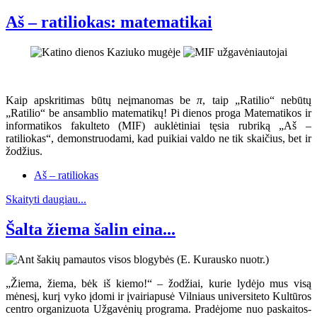
Aš – ratiliokas: matematikai
Kaip apskritimas būtų neįmanomas be
π
, taip „Ratilio“ nebūtų
„Ratilio“ be ansamblio matematikų! Pi dienos proga Matematikos ir
informatikos fakulteto (MIF) auklėtiniai tęsia rubriką „Aš –
ratiliokas“, demonstruodami, kad puikiai valdo ne tik skaičius, bet ir
žodžius.
Aš – ratiliokas
Skaityti daugiau...
Šalta žiema šalin eina...
„Žiema, žiema, bėk iš kiemo!“ – žodžiai, kurie lydėjo mus visą
mėnesį, kurį vyko įdomi ir įvairiapusė Vilniaus universiteto Kultūros
centro organizuota Užgavėnių programa. Pradėjome nuo paskaitos-