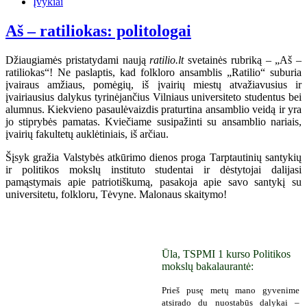
Įvykiai
Aš – ratiliokas: politologai
Džiaugiamės pristatydami naują
ratilio.lt
svetainės rubriką – „Aš –
ratiliokas“! Ne paslaptis, kad folkloro ansamblis „Ratilio“ suburia
įvairaus amžiaus, pomėgių, iš įvairių miestų atvažiavusius ir
įvairiausius dalykus tyrinėjančius Vilniaus universiteto studentus bei
alumnus. Kiekvieno pasaulėvaizdis praturtina ansamblio veidą ir yra
jo stiprybės pamatas. Kviečiame susipažinti su ansamblio nariais,
įvairių fakultetų auklėtiniais, iš arčiau.
Šįsyk gražia Valstybės atkūrimo dienos proga Tarptautinių santykių
ir politikos mokslų instituto studentai ir dėstytojai dalijasi
pamąstymais apie patriotiškumą, pasakoja apie savo santykį su
universitetu, folkloru, Tėvyne. Malonaus skaitymo!
Ūla, TSPMI 1 kurso Politikos
mokslų bakalaurantė:
Prieš pusę metų mano gyvenime
atsirado du nuostabūs dalykai –