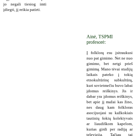
jo negali tiesiog imti
įdiegti, jį reikia patirti.
Ainė, TSPMI
profesorė:
Į folklorą esu įsitraukusi
nuo pat gimimo. Net ne nuo
gimimo, bet netgi prieš
gimimą. Mano tėvai studijų
laikais pateko į tokią
etnokultūrinę subkultūrą,
kuri sovietmečiu buvo labai
įdomus reiškinys. Jis ir
dabar yra įdomus reiškinys,
bet apie jį mažai kas žino,
nes daug kam folkloras
asocijuojasi su kažkokiais
tautinių šokių kolektyvais
ar liaudiškom kapelom,
kurias girdi per radiją ar
televiziją. Tačiau tai