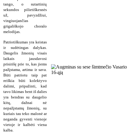
tango, o sutartinių
sekundos pilietiškesnės
už, pavyzdžiui,
vingiuojančias
grigališkojo choralo
melodijas.
Patriotiškumas yra keistas
ir sudėtingas dalykas.
Daugelis žmonių visais
laikais jausdavosi
prisirišę prie to, kas jiems
pažįstama, artima ir sava.
Būti patriotu taip pat
reiškia būti kolektyvo
dalimi, pripažinti, kad
tavo likimas bent iš dalies
yra bendras su daugelio
kitų, dažnai nė
nepažįstamų žmonių, su
kuriais tau teko malonė ar
neganda gyventi vienoje
vietoje ir kalbėti viena
kalba.