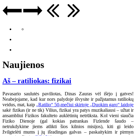
Naujienos
Aš – ratiliokas: fizikai
Pavasario saulutės paviliotas, Dinas Zauras vėl išėjo į gatves!
Neabejojame, kad kur nors palydoje išvysite ir pažįstamus ratiliokų
veidus, mat, kaip
„Ratilio“ 50-mečiui skirtoje „Duokim garo“ laidoje
sakė fizikas (ir ne tik) Vilius, fizikai yra patys muzikaliausi – užtat ir
ansambliui Fizikos fakulteto auklėtinių netrūksta. Kol vieni siaučia
Fiziko Dienoje (gal kokias patrankas Fizlende šaudo –
netrukdykime jiems atlikti šios kilnios misijos), kiti gi leido
žvilgtelėti mums į jų išradingas galvas – paskaitykim ir pirmyn