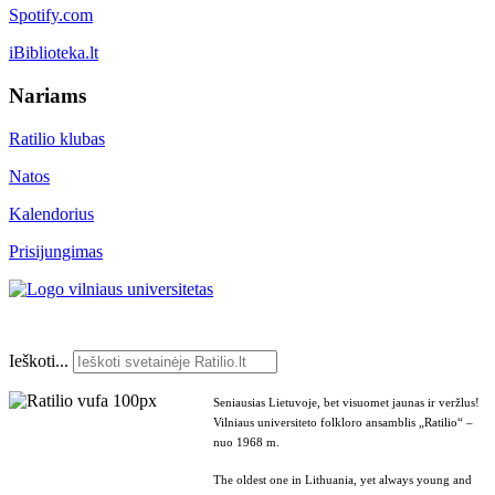
Spotify.com
iBiblioteka.lt
Nariams
Ratilio klubas
Natos
Kalendorius
Prisijungimas
Ieškoti...
Seniausias Lietuvoje, bet visuomet jaunas ir veržlus!
Vilniaus universiteto folkloro ansamblis „Ratilio“ –
nuo 1968 m.
The oldest one in Lithuania, yet always young and