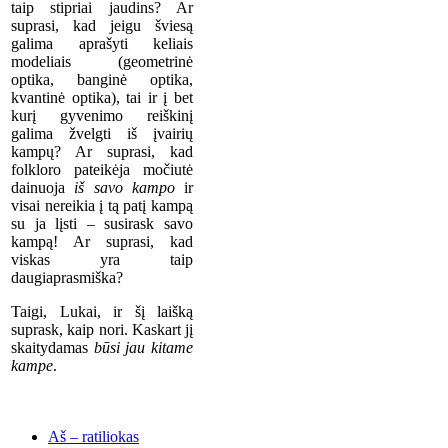
taip stipriai jaudins? Ar
suprasi, kad jeigu šviesą
galima aprašyti keliais
modeliais (geometrinė
optika, banginė optika,
kvantinė optika), tai ir į bet
kurį gyvenimo reiškinį
galima žvelgti iš įvairių
kampų? Ar suprasi, kad
folkloro pateikėja močiutė
dainuoja
iš savo kampo
ir
visai nereikia į tą patį kampą
su ja lįsti – susirask savo
kampą! Ar suprasi, kad
viskas yra taip
daugiaprasmiška?
Taigi, Lukai, ir šį laišką
suprask, kaip nori. Kaskart jį
skaitydamas
būsi jau kitame
kampe
.
Aš – ratiliokas