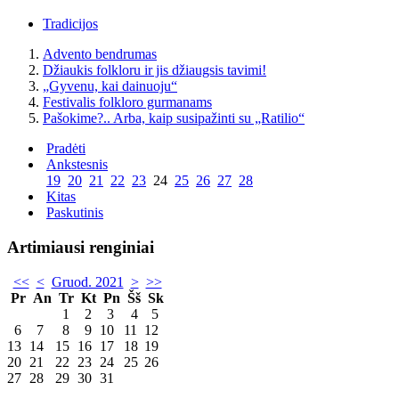
Tradicijos
Advento bendrumas
Džiaukis folkloru ir jis džiaugsis tavimi!
„Gyvenu, kai dainuoju“
Festivalis folkloro gurmanams
Pašokime?.. Arba, kaip susipažinti su „Ratilio“
Pradėti
Ankstesnis
19
20
21
22
23
24
25
26
27
28
Kitas
Paskutinis
Artimiausi renginiai
<<
<
Gruod. 2021
>
>>
Pr
An
Tr
Kt
Pn
Šš
Sk
1
2
3
4
5
6
7
8
9
10
11
12
13
14
15
16
17
18
19
20
21
22
23
24
25
26
27
28
29
30
31