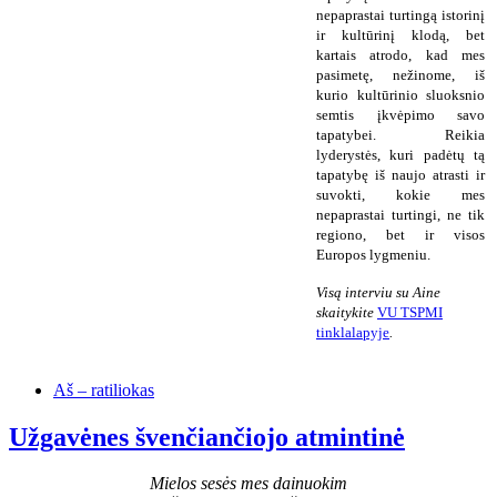
nepaprastai turtingą istorinį
ir kultūrinį klodą, bet
kartais atrodo, kad mes
pasimetę, nežinome, iš
kurio kultūrinio sluoksnio
semtis įkvėpimo savo
tapatybei. Reikia
lyderystės, kuri padėtų tą
tapatybę iš naujo atrasti ir
suvokti, kokie mes
nepaprastai turtingi, ne tik
regiono, bet ir visos
Europos lygmeniu.
Visą interviu su Aine
skaitykite
VU TSPMI
tinklalapyje
.
Aš – ratiliokas
Užgavėnes švenčiančiojo atmintinė
Mielos sesės mes dainuokim