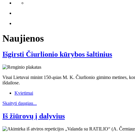
Naujienos
Išgirsti Čiurlionio kūrybos šaltinius
Visai Lietuvai minint 150-ąsias M. K. Čiurlionio gimimo metines, kon
išdailose.
Kvietimai
Skaityti daugiau...
Iš žiūrovų į dalyvius