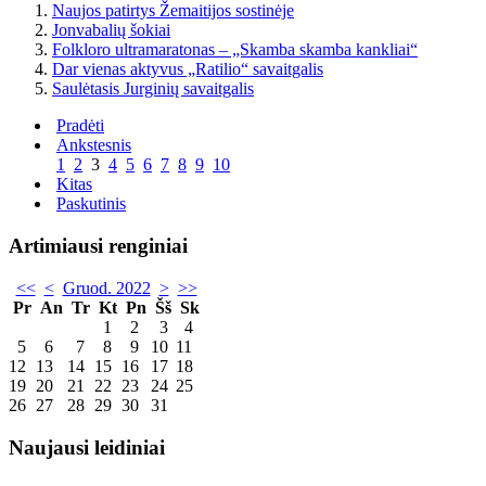
Naujos patirtys Žemaitijos sostinėje
Jonvabalių šokiai
Folkloro ultramaratonas – „Skamba skamba kankliai“
Dar vienas aktyvus „Ratilio“ savaitgalis
Saulėtasis Jurginių savaitgalis
Pradėti
Ankstesnis
1
2
3
4
5
6
7
8
9
10
Kitas
Paskutinis
Artimiausi renginiai
<<
<
Gruod. 2022
>
>>
Pr
An
Tr
Kt
Pn
Šš
Sk
1
2
3
4
5
6
7
8
9
10
11
12
13
14
15
16
17
18
19
20
21
22
23
24
25
26
27
28
29
30
31
Naujausi leidiniai