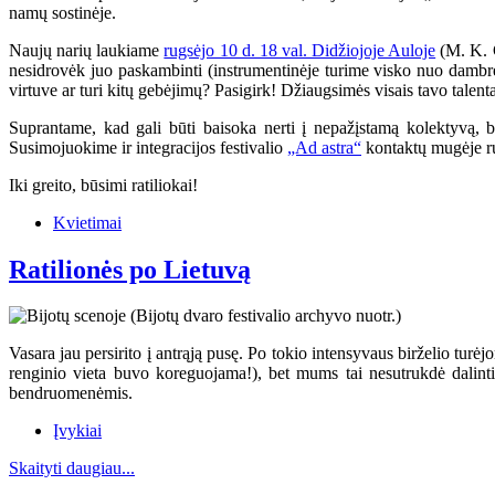
namų sostinėje.
Naujų narių laukiame
rugsėjo 10 d. 18 val. Didžiojoje Auloje
(M. K. Č
nesidrovėk juo paskambinti (instrumentinėje turime visko nuo dambrel
virtuve ar turi kitų gebėjimų? Pasigirk! Džiaugsimės visais tavo talenta
Suprantame, kad gali būti baisoka nerti į nepažįstamą kolektyvą, b
Susimojuokime ir integracijos festivalio
„Ad astra“
kontaktų mugėje r
Iki greito, būsimi ratiliokai!
Kvietimai
Ratilionės po Lietuvą
Vasara jau persirito į antrąją pusę. Po tokio intensyvaus birželio turė
renginio vieta buvo koreguojama!), bet mums tai nesutrukdė dalinti
bendruomenėmis.
Įvykiai
Skaityti daugiau...