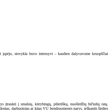
kai įspėjo, stovykla buvo intensyvi – kasdien dalyvavome kruopščiai
 įtraukti į smalsių, kūrybingų, pilietiškų, nuoširdžių bičiulių ratą.
studentas, darbuotojas ar kitas VU bendruomenės narys, ieškantis širdies