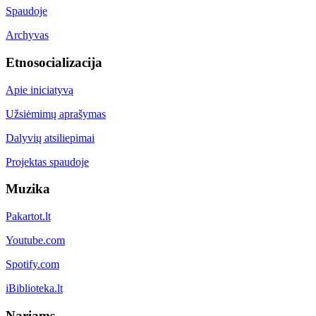
Spaudoje
Archyvas
Etnosocializacija
Apie iniciatyvą
Užsiėmimų aprašymas
Dalyvių atsiliepimai
Projektas spaudoje
Muzika
Pakartot.lt
Youtube.com
Spotify.com
iBiblioteka.lt
Nariams