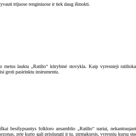
yvauti trijuose renginiuose ir tiek daug išmokti.
o metus laukta „Ratilio“ kūrybinė stovykla. Kaip vyresnieji ratilio
i groti pasirinktu instrumentu.
kai besišypsantys folkloro ansamblio „Ratilio“ nariai, nekantraujantys
sezonas, prie kurio gali prisijungti ir tu, pirmakursis, vyresnių kursų 