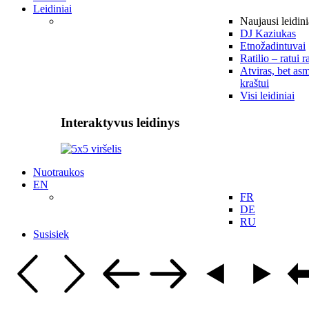
Leidiniai
Naujausi leidini
DJ Kaziukas
Etnožadintuvai
Ratilio – ratui r
Atviras, bet asm
kraštui
Visi leidiniai
Interaktyvus leidinys
Nuotraukos
EN
FR
DE
RU
Susisiek