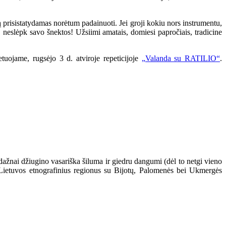
ą prisistatydamas norėtum padainuoti. Jei groji kokiu nors instrumentu,
 neslėpk savo šnektos! Užsiimi amatais, domiesi papročiais, tradicine
tuojame, rugsėjo 3 d. atviroje repeticijoje
„Valanda su RATILIO“
.
nedažnai džiugino vasariška šiluma ir giedru dangumi (dėl to netgi vieno
s Lietuvos etnografinius regionus su Bijotų, Palomenės bei Ukmergės