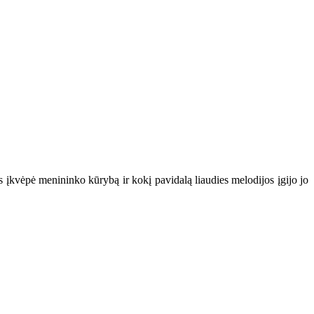
 įkvėpė menininko kūrybą ir kokį pavidalą liaudies melodijos įgijo jo