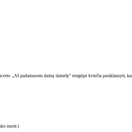
certo „Aš padainuosiu dainų dainelę“ rengėjai kviečia pasiklausyti, kas