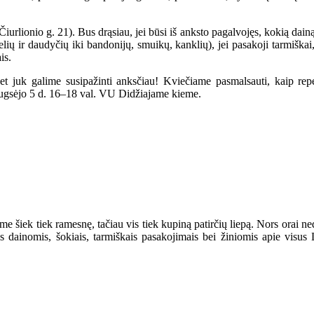
iurlionio g. 21). Bus drąsiau, jei būsi iš anksto pagalvojęs, kokią dain
ių ir daudyčių iki bandonijų, smuikų, kanklių), jei pasakoji tarmiškai,
is.
et juk galime susipažinti anksčiau! Kviečiame pasmalsauti, kaip repe
ugsėjo 5 d. 16–18 val. VU Didžiajame kieme.
jome šiek tiek ramesnę, tačiau vis tiek kupiną patirčių liepą. Nors orai 
s dainomis, šokiais, tarmiškais pasakojimais bei žiniomis apie visu