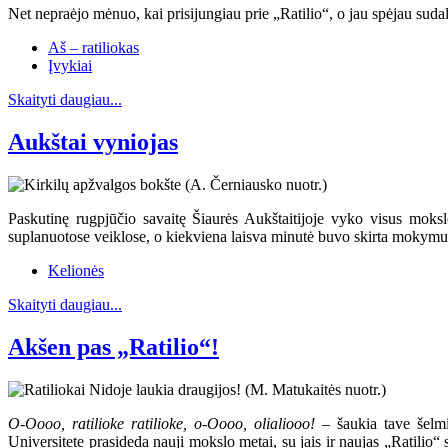
Net nepraėjo mėnuo, kai prisijungiau prie „Ratilio“, o jau spėjau sudal
Aš – ratiliokas
Įvykiai
Skaityti daugiau...
Aukštai vyniojas
Paskutinę rugpjūčio savaitę Šiaurės Aukštaitijoje vyko visus moksl
suplanuotose veiklose, o kiekviena laisva minutė buvo skirta mokymuis
Kelionės
Skaityti daugiau...
Akšen pas „Ratilio“!
O-Oooo, ratilioke ratilioke, o-Oooo, olialiooo!
– šaukia tave šelmiš
Universitete prasideda nauji mokslo metai, su jais ir naujas „Ratilio“ 