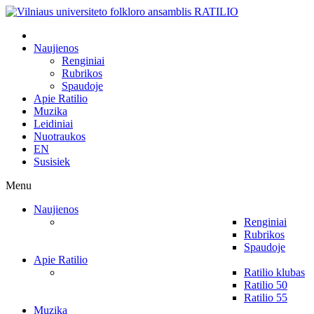
Naujienos
Renginiai
Rubrikos
Spaudoje
Apie Ratilio
Muzika
Leidiniai
Nuotraukos
EN
Susisiek
Menu
Naujienos
Renginiai
Rubrikos
Spaudoje
Apie Ratilio
Ratilio klubas
Ratilio 50
Ratilio 55
Muzika