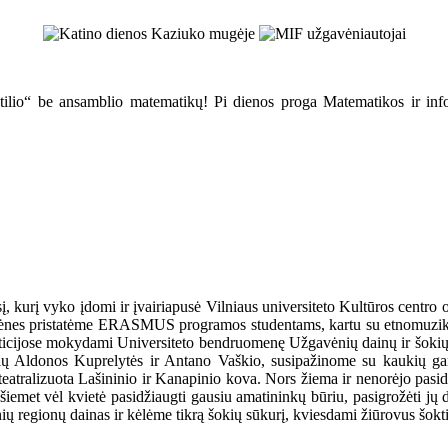
atilio“ be ansamblio matematikų! Pi dienos proga Matematikos ir infor
į, kurį vyko įdomi ir įvairiapusė Vilniaus universiteto Kultūros cent
gavėnes pristatėme ERASMUS programos studentams, kartu su etnomuziko
epeticijose mokydami Universiteto bendruomenę Užgavėnių dainų ir šoki
sių Aldonos Kuprelytės ir Antano Vaškio, susipažinome su kaukių gam
atralizuota Lašininio ir Kanapinio kova. Nors žiema ir nenorėjo pasiduot
et vėl kvietė pasidžiaugti gausiu amatininkų būriu, pasigrožėti jų dar
ių regionų dainas ir kėlėme tikrą šokių sūkurį, kviesdami žiūrovus šokti 