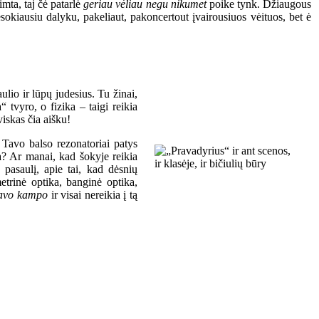
imta, taj čė patarlė
geriau vėliau negu nikumet
poike tynk. Džiaugous
sokiausiu dalyku, pakeliaut, pakoncertout įvairousiuos vėituos, bet ė
ulio ir lūpų judesius. Tu žinai,
a“ tvyro, o fizika – taigi reikia
viskas čia aišku!
r Tavo balso rezonatoriai patys
ka? Ar manai, kad šokyje reikia
ų pasaulį, apie tai, kad dėsnių
metrinė optika, banginė optika,
savo kampo
ir visai nereikia į tą