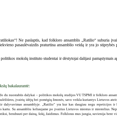
tiliokas“! Ne paslaptis, kad folkloro ansamblis „Ratilio“ suburia įvai
ekvieno pasaulėvaizdis praturtina ansamblio veidą ir yra jo stiprybės 
olitikos mokslų instituto studentai ir dėstytojai dalijasi pamąstymais a
kslų bakalaurantė:
o du nuostabūs dalykai – politikos mokslų studijos VU TSPMI ir folkloro ansambl
ulėžiūros, įvairių idėjų bei pomėgių žmonės, savo veikla kuriantys Lietuvos ateitį. 
s ir dalyvavimas ansamblyje. „Ratilio“ yra kur kas daugiau negu repeticijos ir 
kartu. Su ansambliu keliaujame po įvairius Lietuvos miestus ir miestelius. Nepa
ksi, bendrauti per dainą, šokį, žaidimus. Folkloras mus jungia, suvienija bent v