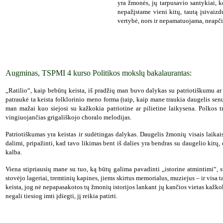
yra žmonės, jų tarpusavio santykiai,
nepažįstame vieni kitų, tautą įsivaiz
vertybė, nors ir nepamatuojama, neapči
Augminas, TSPMI 4 kurso Politikos mokslų bakalaurantas:
„Ratilio“, kaip bebūtų keista, iš pradžių man buvo dalykas su patriotiškumu ar
patraukė ta keista folklorinio meno forma (taip, kaip mane traukia daugelis senų 
man mažai kuo siejosi su kažkokia patriotine ar pilietine laikysena. Polkos t
vingiuojančias grigališkojo choralo melodijas.
Patriotiškumas yra keistas ir sudėtingas dalykas. Daugelis žmonių visais laikais 
dalimi, pripažinti, kad tavo likimas bent iš dalies yra bendras su daugelio kit
kalba.
Viena stipriausių mane su tuo, ką būtų galima pavadinti „istorine atmintimi“, 
stovėjo lageriai, tremtinių kapines, jiems skirtus memorialus, muziejus – ir visa
keista, jog nė nepapasakotos tų žmonių istorijos lankant jų kančios vietas kažkok
negali tiesiog imti įdiegti, jį reikia patirti.