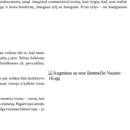
 bendruomenių (angl.
imagined communities
) teorija, kuri teigia, kad, nors realiai
ge ir kuria bendrystę, žmogaus ryšį su žmogumi. O tas ryšys – tai brangiausia
kau veikiau dėl to, kad mane
ašių į save. Tačiau folkloras
ietiškesnės už, pavyzdžiui,
ip pat reiškia būti kolektyvo
noje vietoje ir kalbėti viena
remties vietas – vietas, kur
os realumą. Pagalvojus atrodo
 išgyvenamas būtent taip – jo