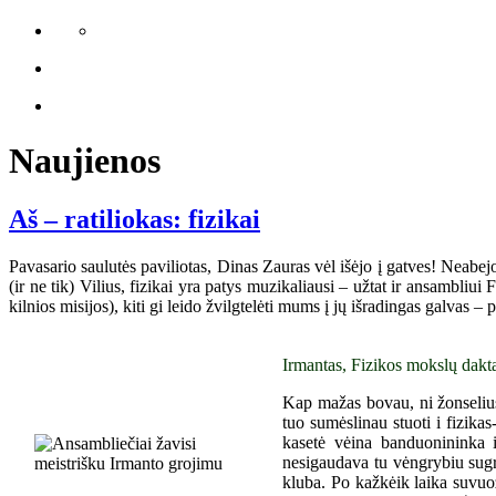
Naujienos
Aš – ratiliokas: fizikai
Pavasario saulutės paviliotas, Dinas Zauras vėl išėjo į gatves! Neabej
(ir ne tik) Vilius, fizikai yra patys muzikaliausi – užtat ir ansambliu
kilnios misijos), kiti gi leido žvilgtelėti mums į jų išradingas galvas –
Irmantas, Fizikos mokslų dakta
Kap mažas bovau, ni žonselius,
tuo sumėslinau stuoti i fizika
kasetė vėina banduonininka 
nesigaudava tu vėngrybiu sugr
kluba. Po kažkėik laika suvuož