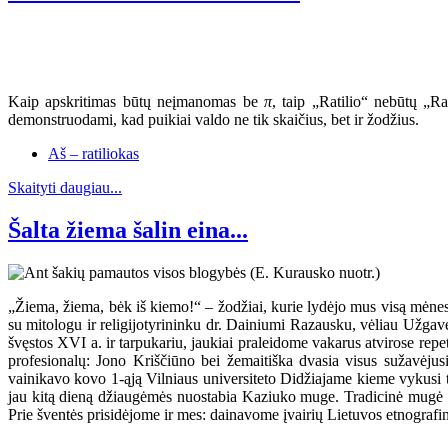
Kaip apskritimas būtų neįmanomas be
π
, taip „Ratilio“ nebūtų „R
demonstruodami, kad puikiai valdo ne tik skaičius, bet ir žodžius.
Aš – ratiliokas
Skaityti daugiau...
Šalta žiema šalin eina...
„Žiema, žiema, bėk iš kiemo!“ – žodžiai, kurie lydėjo mus visą mėnes
su mitologu ir religijotyrininku dr. Dainiumi Razausku, vėliau Už
švęstos XVI a. ir tarpukariu, jaukiai praleidome vakarus atvirose r
profesionalų: Jono Kriščiūno bei žemaitiška dvasia visus sužavėju
vainikavo kovo 1-ąją Vilniaus universiteto Didžiajame kieme vykusi te
jau kitą dieną džiaugėmės nuostabia Kaziuko muge. Tradicinė mugė šiem
Prie šventės prisidėjome ir mes: dainavome įvairių Lietuvos etnografin