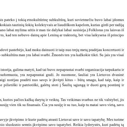
ais pateko į tokią etnokultūrinę subkultūrą, kuri sovietmečiu buvo labai įdomus
ažkokiais tautinių šokių kolektyvais ar liaudiškom kapelom, kurias girdi per radiją
mano labai mylima sritis ir man tie dalykai labai susisieja.) Folkloras yra laisvas iš
l to, kad ten nebuvo dainų apie Leniną ar traktorių, bet visa laikysena iš principo
ovė pastebėjo, kad moku dainuoti ir taip nuo trejų metų pradėjau koncertuoti ir
oro subkultūra man yra labai svarbi. Žmonės ten yra kažkokie tikri. Su jais yra visai
istorija, galima matyti, kad tai buvo nepaprastai svarbi organizacija tarpukariu ir
o suformuota, yra nepaprastai graži. Jo nuomone, šauliai yra Lietuvos dvasinė
 Taigi norėjau pradėti nuo savęs ir įkvėpti kitus – būtų smagu, kad taip, kaip ir
 pilietiški ir patriotiški, galėtų stoti į Šaulių sąjungą ir duoti gerą postūmį ir
 kurios pačios kažką darytų ir veiktų. Tas veikimas svarbus ne tik valstybei, jis
ę vien tik su finansais. Čia yra susiję ir su tuo, kaip tu matai savo vietą, savo
 savyje įkvėpimo ir kurie padėtų atrasti Lietuvai save ir savo tapatybę. Mes turime
rinio sluoksnio semtis įkvėpimo savo tapatybei. Reikia lyderystės, kuri padėtų tą