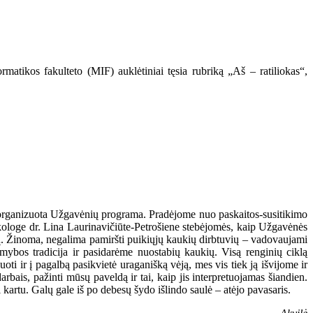
matikos fakulteto (MIF) auklėtiniai tęsia rubriką „Aš – ratiliokas“,
ro organizuota Užgavėnių programa. Pradėjome nuo paskaitos-susitikimo
loge dr. Lina Laurinavičiūte-Petrošiene stebėjomės, kaip Užgavėnės
ų. Žinoma, negalima pamiršti puikiųjų kaukių dirbtuvių – vadovaujami
ybos tradicija ir pasidarėme nuostabių kaukių. Visą renginių ciklą
i ir į pagalbą pasikvietė uraganišką vėją, mes vis tiek ją išvijome ir
bais, pažinti mūsų paveldą ir tai, kaip jis interpretuojamas šiandien.
kartu. Galų gale iš po debesų šydo išlindo saulė – atėjo pavasaris.