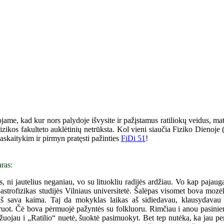
ojame, kad kur nors palydoje išvysite ir pažįstamus ratiliokų veidus, ma
i Fizikos fakulteto auklėtinių netrūksta. Kol vieni siaučia Fiziko Dienoj
 paskaitykim ir pirmyn pratęsti pažinties
FiDi 51
!
ras:
 ni jautelius neganiau, vo su lituokliu radijės ardžiau. Vo kap pajauga
s-astrofizikas studijės Vilniaus universitetė. Šalėpas visomet bova moz
iš sava kaima. Taj da mokyklas laikas aš sidiedavau, klausydava
uot. Čė bova pėrmuojė pažyntės su folkluoru. Rimčiau i anou pasinier
uojau i „Ratilio“ nuetė, šuoktė pasimuokyt. Bet tep nutėka, ka jau pe