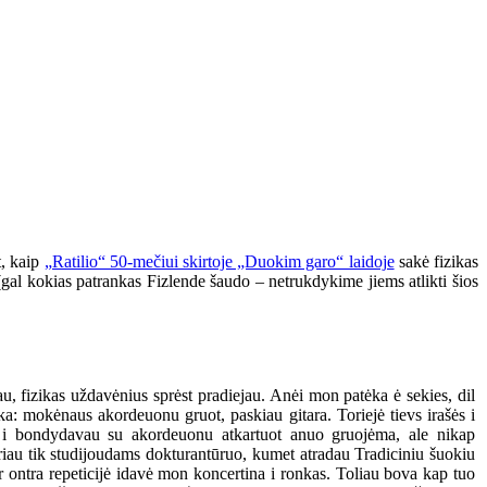
t, kaip
„Ratilio“ 50-mečiui skirtoje „Duokim garo“ laidoje
sakė fizikas
e (gal kokias patrankas Fizlende šaudo – netrukdykime jiems atlikti šios
u, fizikas uždavėnius sprėst pradiejau. Anėi mon patėka ė sekies, dil
ėka: mokėnaus akordeuonu gruot, paskiau gitara. Toriejė tievs irašės i
u i bondydavau su akordeuonu atkartuot anuo gruojėma, ale nikap
iau tik studijoudams dokturantūruo, kumet atradau Tradiciniu šuokiu
r ontra repeticijė idavė mon koncertina i ronkas. Toliau bova kap tuo