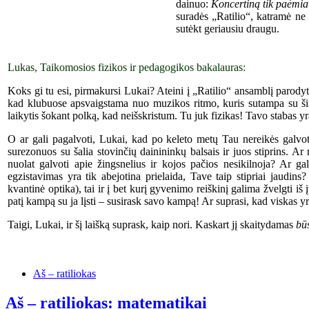
dainuo:
K
oncertin
ą
tik paėmiau
suradės „Ratilio“, katramė ne
sutėkt ger
iausiu
draugu.
Lukas, Taikomosios fizikos ir pedagogikos bakalauras:
Koks gi tu esi, pirmakursi Lukai? Ateini į „Ratilio“ ansamblį parodyti
kad klubuose apsvaigstama nuo muzikos ritmo, kuris sutampa su ši
laikytis šokant polką, kad neišskristum. Tu juk fizikas! Tavo stabas yr
O ar gali pagalvoti, Lukai, kad po keleto metų Tau nereikės galvoti,
surezonuos su šalia stovinčių dainininkų balsais ir juos stiprins. A
nuolat galvoti apie žingsnelius ir kojos pačios nesikilnoja? Ar gali
egzistavimas yra tik abejotina prielaida, Tave taip stipriai jaudins
kvantinė optika), tai ir į bet kurį gyvenimo reiškinį galima žvelgti i
patį kampą su ja lįsti – susirask savo kampą! Ar suprasi, kad viskas 
Taigi, Lukai, ir šį laišką suprask, kaip nori. Kaskart jį skaitydamas
bū
Aš – ratiliokas
Aš – ratiliokas: matematikai