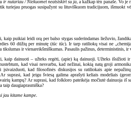
 ir nutariau / Niekuomet neatsiskirt su ja
,
a kažkap tėn panaše.
Vo je r
 tik turiejau pruogas susipažynt su
lituviškuom
tradicijuom, išmuokt vė
, kaip puikiai leidi orą per balso stygas suderindamas liežuvio, žandika
rdies 60 dūžių per minutę (
tūc tūc
). Ir tarp ratiliokų visai ne „chemij
a tikslumas ir vienareikšmiškumas. Pasaulis pažinus, deterministinis, ir 
 kaip dainuoti – užteks regėti, (apie) ką dainuoji. Užteks išsižioti i
r nustebtum, kad visai nesvarbu, kad nežinai, kokią natą groji armoni
 įsivaizduoti, kad filosofinės diskusijos su ratiliokais apie nepažin
? Ar suprasi, kad jeigu šviesą galima aprašyti keliais modeliais (geo
š įvairių kampų? Ar suprasi, kad folkloro pateikėja močiutė dainuoja
iš 
yra taip daugiaprasmiška?
si jau kitame kampe
.