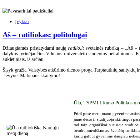
Įvykiai
Aš – ratiliokas: politologai
Džiaugiamės pristatydami naują
ratilio.lt
svetainės rubriką – „Aš – ra
dalykus tyrinėjančius Vilniaus universiteto studentus bei alumnus. Ki
auklėtiniais, iš arčiau.
Šįsyk gražia Valstybės atkūrimo dienos proga Tarptautinių santykių ir p
Tėvyne. Malonaus skaitymo!
Ūla, TSPMI 1 kurso Politikos mo
Prieš pusę metų mano gyvenime atsirad
jame dėsto ir studijuoja skirtingos pasa
tad taip organiškai susisieja studijo
bendruomeniškumas, švenčių sutikimas 
kurių galbūt gyvenime daugiau nebesuti