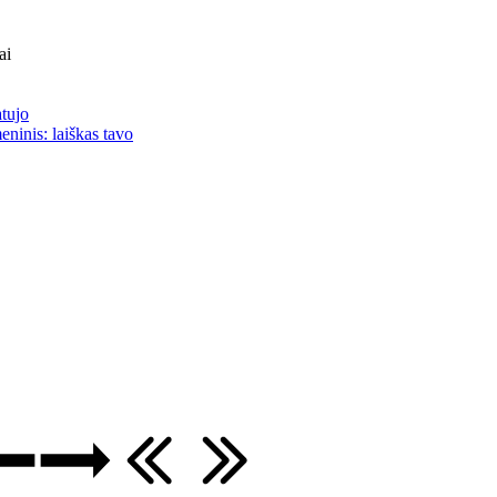
ai
atujo
eninis: laiškas tavo