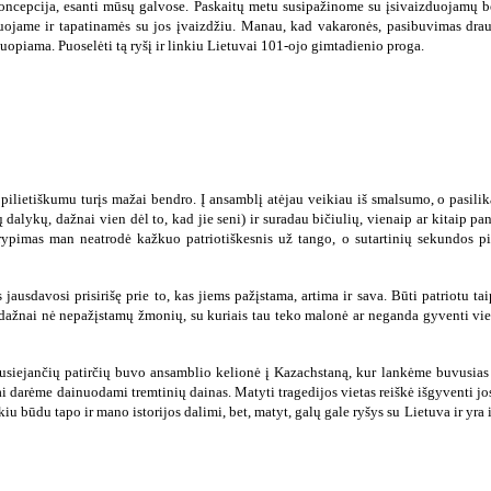
 koncepcija, esanti mūsų galvose. Paskaitų metu susipažinome su įsivaizduojamų
duojame ir tapatinamės su jos įvaizdžiu. Manau, kad vakaronės, pasibuvimas drau
uopiama. Puoselėti tą ryšį ir linkiu Lietuvai 101-ojo gimtadienio proga.
 pilietiškumu turįs mažai bendro. Į ansamblį atėjau veikiau iš smalsumo, o pasili
dalykų, dažnai vien dėl to, kad jie seni) ir suradau bičiulių, vienaip ar kitaip pan
rypimas man neatrodė kažkuo patriotiškesnis už tango, o sutartinių sekundos pil
jausdavosi prisirišę prie to, kas jiems pažįstama, artima ir sava. Būti patriotu ta
ų, dažnai nė nepažįstamų žmonių, su kuriais tau teko malonė ar neganda gyventi vie
susiejančių patirčių buvo ansamblio kelionė į Kazachstaną, kur lankėme buvusias t
 tai darėme dainuodami tremtinių dainas. Matyti tragedijos vietas reiškė išgyventi j
iu būdu tapo ir mano istorijos dalimi, bet, matyt, galų gale ryšys su Lietuva ir yra