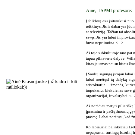
Ainė, TSPMI profesorė:
Į folklorą esu įsitraukusi nu
reiškinys. Jis ir dabar yra įd
ar televiziją. Tačiau tai absol
savęs. Jis yra labai improviza
buvo nepriimtina. <...>
Aš toje subkultūroje nuo pat 
tapau pilnaverte dalyve. Vėliau
kitas jausmas nei su kitais žm
Į Šaulių sąjungą įstojau labai
labai norėtųsi tą dalyką atg
aristokratija – žmonės, kurie
tarpukariu, kiekvienas save ge
organizacijai, ir valstybei. <...
Aš norėčiau matyti pilietišką
įprasmina ir pačių žmonių gyve
prasmę. Labai norėtųsi, kad ž
Ko labiausiai palinkėčiau Liet
nepaprastai turtingą istorinį 