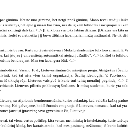
o pat gimimo. Net ne nuo gimimo, bet netgi prieš gimimą. Mano tėvai studijų laik
omus reiškinys, bet apie jį mažai kas žino, nes daug kam folkloras asocijuojasi su k
iučiai skirtingi dalykai. <...> [F]olkloras yra toks labiau džiazas. (Džiazas yra kita 
cinis. Todėl sovietmečiu į jį buvo žiūrima labai įtariai, mažų mažiausiai. Ne tik dė
mažumės buvau. Kartu su tėvais eidavau į Mokslų akademijos folkloro ansamblį. Vad
, kai įstojau į universitetą, automatiškai atėjau į „Ratilio“. <...> Iki šiol ta folkl
onėmis bendraujant. Man ten labai gera būti. <...>
 simboliškai, Vasario 16 d., Lietuvos šimtmečio minėjimo proga. Atsigręžus į Šaulių 
aivinti, kad tai nėra vien karinė organizacija. Šaulių ideologija, V. Putvinski
ms iš tikrųjų rūpi Lietuvos valstybė ir kurie turi tvirtą moralinį pagrindą. <...>
rbiantis Lietuvos pilietis priklausytų šauliams. Ir mūsų studentai, kurie yra tokie
>
 Lietuvą, su stipriomis bendruomenėmis, kurios nelauktų, kad valdžia kažką paduos,
nimą. Kai galvojame, kodėl žmonės emigruoja iš Lietuvos, nemanau, kad tai yra susij
monės jaustųsi įprasminę savo gyvenimus čia, Lietuvoje.
uvai, tai viena vertus politikų, kita vertus, menininkų ir intelektualų, kurie turėtų
ir kultūrinį klodą, bet kartais atrodo, kad mes pasimetę, nežinome, iš kurio kultū