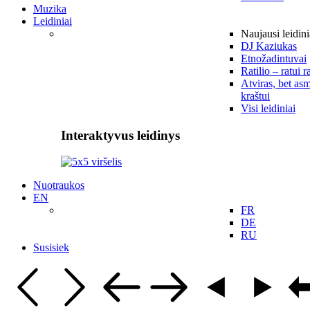
Muzika
Leidiniai
Naujausi leidini
DJ Kaziukas
Etnožadintuvai
Ratilio – ratui r
Atviras, bet asm
kraštui
Visi leidiniai
Interaktyvus leidinys
Nuotraukos
EN
FR
DE
RU
Susisiek