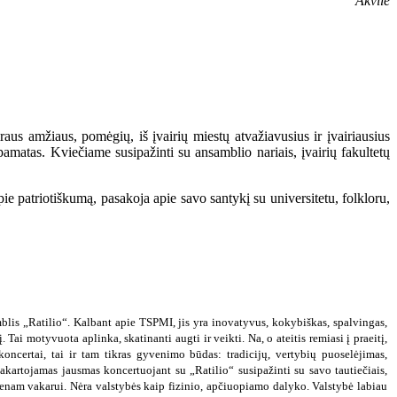
Akvilė
raus amžiaus, pomėgių, iš įvairių miestų atvažiavusius ir įvairiausius
pamatas. Kviečiame susipažinti su ansamblio nariais, įvairių fakultetų
pie patriotiškumą, pasakoja apie savo santykį su universitetu, folkloru,
is „Ratilio“. Kalbant apie TSPMI, jis yra inovatyvus, kokybiškas, spalvingas,
Tai motyvuota aplinka, skatinanti augti ir veikti. Na, o ateitis remiasi į praeitį,
koncertai, tai ir tam tikras gyvenimo būdas: tradicijų, vertybių puoselėjimas,
kartojamas jausmas koncertuojant su „Ratilio“ susipažinti su savo tautiečiais,
ienam vakarui. Nėra valstybės kaip fizinio, apčiuopiamo dalyko. Valstybė labiau