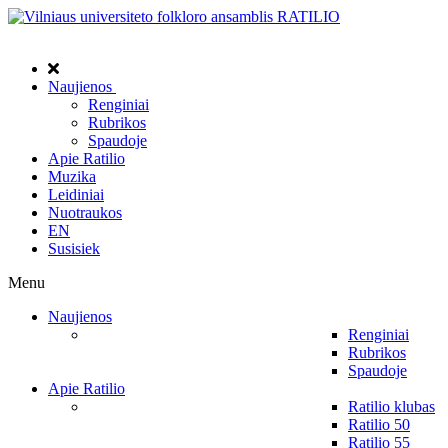
Naujienos
Renginiai
Rubrikos
Spaudoje
Apie Ratilio
Muzika
Leidiniai
Nuotraukos
EN
Susisiek
Menu
Naujienos
Renginiai
Rubrikos
Spaudoje
Apie Ratilio
Ratilio klubas
Ratilio 50
Ratilio 55