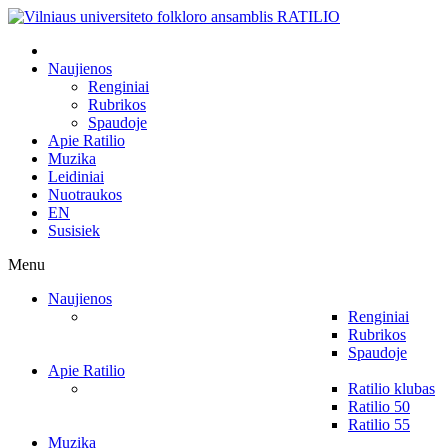
Naujienos
Renginiai
Rubrikos
Spaudoje
Apie Ratilio
Muzika
Leidiniai
Nuotraukos
EN
Susisiek
Menu
Naujienos
Renginiai
Rubrikos
Spaudoje
Apie Ratilio
Ratilio klubas
Ratilio 50
Ratilio 55
Muzika