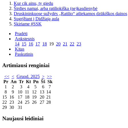
Kur cik ainu, ty giedu
Širdies namai, arba ratiliokiška (ne)kasdienybė
Druskininkuose sužydės „Ratilio“ atliekamos dzūkiškos dainos
Sugrįžtant į Didžiąją aulą
Skiriame #SSK
Pradėti
Ankstesnis
14
15
16
17
18
19
20
21
22
23
Kitas
Paskutinis
Artimiausi renginiai
<<
<
Gruod. 2025
>
>>
Pr
An
Tr
Kt
Pn
Šš
Sk
1
2
3
4
5
6
7
8
9
10
11
12
13
14
15
16
17
18
19
20
21
22
23
24
25
26
27
28
29
30
31
Naujausi leidiniai