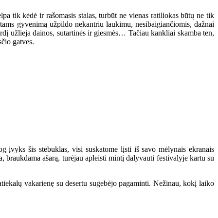
a tik kėdė ir rašomasis stalas, turbūt ne vienas ratiliokas būtų ne tik
entams gyvenimą užpildo nekantriu laukimu, nesibaigiančiomis, dažnai
dį užlieja dainos, sutartinės ir giesmės… Tačiau kankliai skamba ten,
sčio gatves.
og įvyks šis stebuklas, visi suskatome lįsti iš savo mėlynais ekranais
ja, braukdama ašarą, turėjau apleisti mintį dalyvauti festivalyje kartu su
 patiekalų vakarienę su desertu sugebėjo pagaminti. Nežinau, kokį laiko