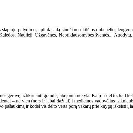
is slaptoje palydimo, aplink stalą siunčiamo kūčios dubenėlio, lengvo
alėdos, Naujieji, Užgavėnės, Nepriklausomybės šventės... Atrodytų, už
ės gerovę užtikrinanti grandis, abejonių nekyla. Kaip ir dėl to, kad keli
tudentai – ne vien (nors ir labai dažnai) į medicinos vadovėlius įsiknia
o pašaukimą ir kodėl vis dėlto verta porą vakarų prie knygų iškeisti į l