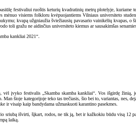
lę festivaliui ruoštis keturių kvadratinių metrų plotelyje, kuriame telp
gužės mėnuo visiems folkloru kvėpuojantiems Vilniaus universiteto stud
aukymu; kvapą užgniaužia šviežiausių pavasario vainikėlių kvapas, o šir
s rodo toli gražu ne aidinčius universiteto kiemus ar sausakimšas senamie
kamba kankliai 2021“.
i), vėl įvyko festivalis „Skamba skamba kankliai“. Vos išgirdę žinią, j
. Man šioje kategorijoje teko tas trečiasis, šio bei to, variantas, nes, de
auke ir visaip kaip bandydama užmaskuoti karantino pasekmes.
io sriubą išvirti, šįkart, rodos, ne tik ją, bet ir kažkokiu būdu visą 12
umpą laiką.