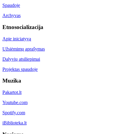
Spaudoje
Archyvas
Etnosocializacija
Apie iniciatyvą
Užsiėmimų aprašymas
Dalyvių atsiliepimai
Projektas spaudoje
Muzika
Pakartot.lt
Youtube.com
Spotify.com
iBiblioteka.lt