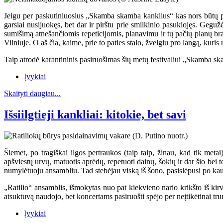
Jeigu per paskutiniuosius „Skamba skamba kanklius“ kas nors būtų pasiū
garsiai nusijuokęs, bet dar ir pirštu prie smilkinio pasukiojęs. Ge
sumišimą atnešančiomis repeticijomis, planavimu ir tų pačių planų br
Vilniuje. O aš čia, kaime, prie to paties stalo, žvelgiu pro langą, kuri
Taip atrodė karantininis pasiruošimas šių metų festivaliui „Skamba s
Įvykiai
Skaityti daugiau...
Išsiilgtieji kankliai: kitokie, bet savi
Šiemet, po tragiškai ilgos pertraukos (taip taip, žinau, kad tik meta
apšviestų urvų, matuotis aprėdų, repetuoti dainų, šokių ir dar šio bei to
numylėtuoju ansambliu. Tad stebėjau viską iš šono, pasislėpusi po k
„Ratilio“ ansamblis, išmokytas nuo pat kiekvieno nario krikšto iš kirv
atsuktuvą naudojo, bet koncertams pasiruošti spėjo per neįtikėtinai tr
Įvykiai