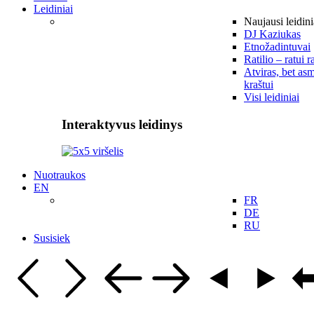
Leidiniai
Naujausi leidini
DJ Kaziukas
Etnožadintuvai
Ratilio – ratui r
Atviras, bet asm
kraštui
Visi leidiniai
Interaktyvus leidinys
Nuotraukos
EN
FR
DE
RU
Susisiek