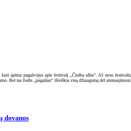
kuri apima pagalvojus apie festivalį „Čiulba ulba“. Aš nesu festivali
umo. Bet tas žodis „pagaliau“ išreiškia visą džiaugsmą dėl atsinaujinus
ių dovanos