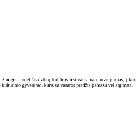
ų žmogus, todėl šis dzūkų kultūros festivalis man buvo pirmas, į kurį
io kultūrinio gyvenimo, kuris su vasaros pradžia pamažu vėl atgimsta.