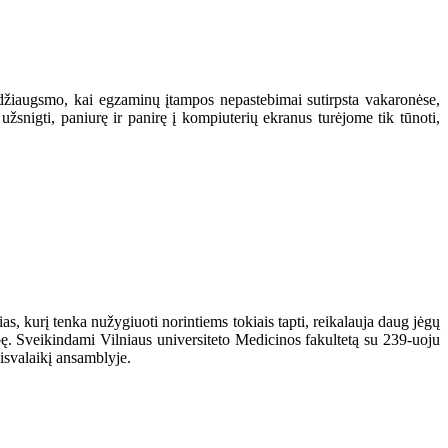
 džiaugsmo, kai egzaminų įtampos nepastebimai sutirpsta vakaronėse,
snigti, paniurę ir panirę į kompiuterių ekranus turėjome tik tūnoti,
as, kurį tenka nužygiuoti norintiems tokiais tapti, reikalauja daug jėgų
ubę. Sveikindami Vilniaus universiteto Medicinos fakultetą su 239-uoju
aisvalaikį ansamblyje.