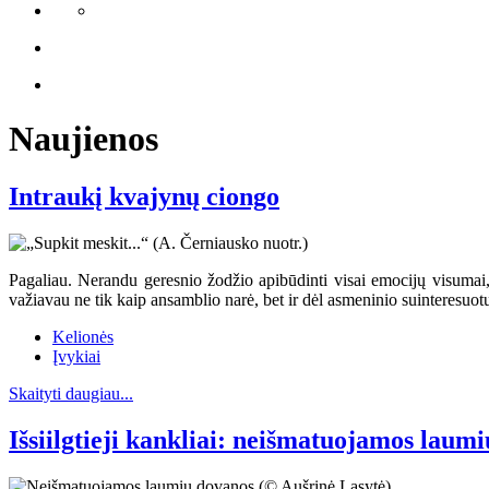
Naujienos
Intraukį kvajynų ciongo
Pagaliau. Nerandu geresnio žodžio apibūdinti visai emocijų visumai, 
važiavau ne tik kaip ansamblio narė, bet ir dėl asmeninio suinteresuot
Kelionės
Įvykiai
Skaityti daugiau...
Išsiilgtieji kankliai: neišmatuojamos laum