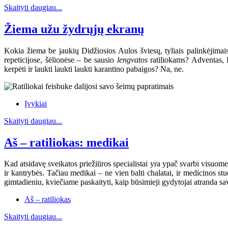
Skaityti daugiau...
Žiema užu žydrųjų ekranų
Kokia žiema be jaukių Didžiosios Aulos šviesų, tyliais palinkėjima
repeticijose, šėlionėse – be sausio
lengvatos
ratiliokams? Adventas, K
kerpėti ir laukti laukti laukti karantino pabaigos? Na, ne.
Įvykiai
Skaityti daugiau...
Aš – ratiliokas: medikai
Kad atsidavę sveikatos priežiūros specialistai yra ypač svarbi visuomen
ir kantrybės. Tačiau medikai – ne vien balti chalatai, ir medicinos s
gimtadieniu, kviečiame paskaityti, kaip būsimieji gydytojai atranda sav
Aš – ratiliokas
Skaityti daugiau...