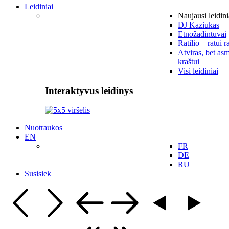
Leidiniai
Naujausi leidini
DJ Kaziukas
Etnožadintuvai
Ratilio – ratui r
Atviras, bet asm
kraštui
Visi leidiniai
Interaktyvus leidinys
Nuotraukos
EN
FR
DE
RU
Susisiek