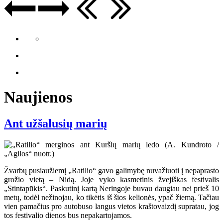
Naujienos
Ant užšalusių marių
Žvarbų pusiaužiemį „Ratilio“ gavo galimybę nuvažiuoti į nepaprasto
grožio vietą – Nidą. Joje vyko kasmetinis žvejiškas festivalis
„Stintapūkis“. Paskutinį kartą Neringoje buvau daugiau nei prieš 10
metų, todėl nežinojau, ko tikėtis iš šios kelionės, ypač žiemą. Tačiau
vien pamačius pro autobuso langus vietos kraštovaizdį supratau, jog
tos festivalio dienos bus nepakartojamos.