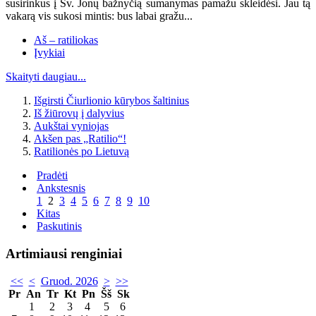
susirinkus į Šv. Jonų bažnyčią sumanymas pamažu skleidėsi. Jau tą
vakarą vis sukosi mintis: bus labai gražu...
Aš – ratiliokas
Įvykiai
Skaityti daugiau...
Išgirsti Čiurlionio kūrybos šaltinius
Iš žiūrovų į dalyvius
Aukštai vyniojas
Akšen pas „Ratilio“!
Ratilionės po Lietuvą
Pradėti
Ankstesnis
1
2
3
4
5
6
7
8
9
10
Kitas
Paskutinis
Artimiausi renginiai
<<
<
Gruod. 2026
>
>>
Pr
An
Tr
Kt
Pn
Šš
Sk
1
2
3
4
5
6