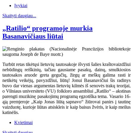
Įvykiai
Skaityti daugiau...
„Ratilio“ programoje murkia
Basanavičiaus liūtai
Turbūt retas tikėtųsi lietuvių tautosakoje išvysti šalies kraštovaizdžiui
nebūdingų reiškinių, tačiau gausiame pasakų, dainų, smulkiosios
tautosakos aruode greta gegučių, žirgų ar meškų galima rasti ir
netikėtų veikėjų, pavyzdžiui, liūtų! Jonui Basanavičiui šis radinys
buvo dar vienas argumentas lietuvių kilmės iš senovės trakų teorijai,
o Vilniaus universiteto (VU) folkloro ansambliui „Ratilio“ – akstinas
parengti muzikinę pasakojimų programą egzotiška tema. Vasario 16-
ąją premjeroje „Kaip Jonas liūtą sapnavo“ žiūrovai panirs į tautinę
vaizduotę, kurioje liūtas atsiskleis ir kaip baisus žvėris, ir kaip meilus
katinėlis.
Kvietimai
Skaityti daugiau...