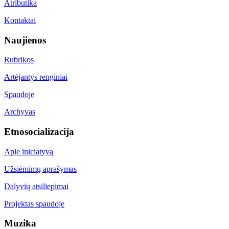
Atributika
Kontaktai
Naujienos
Rubrikos
Artėjantys renginiai
Spaudoje
Archyvas
Etnosocializacija
Apie iniciatyvą
Užsiėmimų aprašymas
Dalyvių atsiliepimai
Projektas spaudoje
Muzika