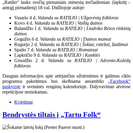
„Ratilio“ lauks svečių pirmaisiais mėnesių trečiadieniais (lapkritį –
antrąjį pirmadienį) 18 val. Didžiojoje auloje:
Vasario 4 d.
Valanda su RATILIO | Užgavėnių folkloras
Kovo 4 d.
Valanda su RATILIO | Vaišių dainos
Balandžio 1 d.
Valanda su RATILIO | Liudviko Rėzos rinkinių
dainos
Gegužės 6 d.
Valanda su RATILIO | Dainos mamai
Rugsėjo 2 d.
Valanda su RATILIO | Šokiai, rateliai, žaidimai
Spalio 7 d.
Valanda su RATILIO | Romansai
Lapkričio 9 d.
Valanda su RATILIO | Kanklės
Gruodžio 2 d.
Valanda su RATILIO | Advento-Kalėdų
folkloras
Daugiau informacijos apie artėjančius užsiėmimus ir galimus ciklo
programos pakeitimus bus skelbiama ansamblio
„Facebook“
paskyroje
ir svetainės renginių kalendoriuje. Dalyvavimas atvirose
repeticijose nemokamas.
Kvietimai
Bendrystės tiltais į „Tartu Folk“