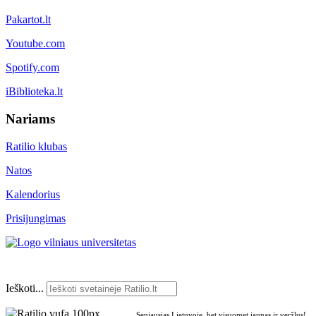
Pakartot.lt
Youtube.com
Spotify.com
iBiblioteka.lt
Nariams
Ratilio klubas
Natos
Kalendorius
Prisijungimas
Ieškoti...
Seniausias Lietuvoje, bet visuomet jaunas ir veržlus!