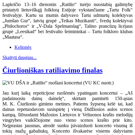
Lapkričio 13–16 dienomis „Ratilio“ turėjo nuostabią galimybę
pristatyti lietuviškąjį folklorą Estijoje vykstančiame „Tartu Folk“
festivalyje. Kartu su mumis dalyvavo Tartu udmurtų kolektyvas
„Jumšan Gur“, latvių grupė „Teikas Muzikanti“, švedų kolektyvai
„Philochoros“ ir „V-Dala Spelmanslag“, Talino prancūzų licėjaus
grupė „Leesikad“ bei festivalio šeimininkai – Tartu folkloro klubas
„Maatasa“.
Kelionės
Skaityti daugiau...
Čiurlioniškas ratiliavimo finalas
Jau kurį laiką repeticijose ruošėmės ypatingam koncertui – „Aš
padainuosiu dainų dainelę“, skirtam paminėti 150-ąsias
M. K. Čiurlionio gimimo metines. Patiems šypseną kėlė tai, kad
dainas repetuodavom susispietę į vieną Didžiosios aulos scenos
kampą, šifruodami Mažosios Lietuvos ir Veliuonos krašto melodijų
vingrybes vaikščiojome nuo vieno scenos krašto prie kito.
Neįprastas jausmas, atrodė sunku įsivaizduoti koncerto visumą iš
tokių mažų gabaliukų. Koncerto išvakarėse visiems dalyviams