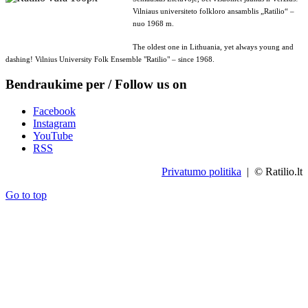
Vilniaus universiteto folkloro ansamblis „Ratilio“ –
nuo 1968 m.
The oldest one in Lithuania, yet always young and
dashing! Vilnius University Folk Ensemble "Ratilio" – since 1968.
Bendraukime per / Follow us on
Facebook
Instagram
YouTube
RSS
Privatumo politika
| © Ratilio.lt
Go to top