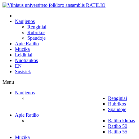
Naujienos
Renginiai
Rubrikos
Spaudoje
Apie Ratilio
Muzika
Leidiniai
Nuotraukos
EN
Susisiek
Menu
Naujienos
Renginiai
Rubrikos
Spaudoje
Apie Ratilio
Ratilio klubas
Ratilio 50
Ratilio 55
Muzika