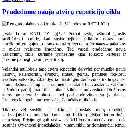
Pradedame naują atvirų repeticijų ciklą
„Valanda su RATILIO“ grįžta! Pernai įvykę aštuoni gausūs
susibūrimai parodė, kad susidomėjimas folkloru, noras kartu
muzikuoti yra gajūs, o įtraukus atvirų repeticijų formatas – palankus
ir mielas įvairiems žmonėms. Tad vasarį pradedame naują
užsiėmimų ciklą, kuriame tyrinėsime kitas folkloro kerteles ir
plėsime pamėgtų žanrų repertuarą.
Valandai ratiliokais tapę atvirų repeticijų dalyviai per muziką patirs
lietuvių kalendorinių švenčių ritualų gelmę, paminės folklorui
svarbias sukaktis, išbandys kontrastingas dainavimo tradicijas bei
pramankštins apstingusius raumenis šokdami bei žaisdami. Folkloro
pažinimo patirtį praturtins unikali Vilniaus universiteto Didžiosios
aulos atmosfera ir akustika bei pasibendravimas su įvairiausių
Lietuvos kampelių tarmėmis čiauškančiais ratiliokais.
Tikimės vėl susitikti su bičiuliais tapusiais atvirų repeticijų
lankytojais ir maloniai laukiame naujų folklorą prisijaukinti norinčių
entuziastų. Prisijungti gali visi – tiek VU bendruomenės nariai, tiek
sostinės gyventojai ir prašalaičiai, visam ciklui ar dominančiai temai.