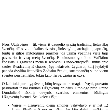
Nors Užgavėnės – tik viena iš daugelio gražių tradicinių lietuviškų
švenčių, dėl savo unikalios dvasios, linksmybių, archajinių papročių,
burtų ir gilios mitologinės prasmės jos užima ypatingą vietą tarp
pavasario ir visų metų švenčių. Etnokosmologo Jono Vaiškūno
žodžiais, Užgavėnės mena ir senovinius indo-europiečių mitus apie
saulės išvadavimą iš chaoso jėgų nelaisvės, žygdarbį, kurį įvykdyti
padeda dvylika lietuviško Zodiako ženklų, sutampančių su ne vienu
šventės persirengėliu, tokiu kaip gervė, žirgas ar ožys.
O kad tokią turtingą šventę būtų lengviau ir smagiau švęsti, pravartu
pasikartoti ir kai kuriuos Užgavėnių bruožus. Etnologė prof. Pranė
Dundulienė išskiria devynis svarbius elementus, būdingus
Užgavėnių šventei. Štai keletas iš jų:
Vaišės – Užgavėnių dieną žmonės valgydavo 9 ar net 12
kartų. Skaičius 9 yra magiškas, be kitų dalykų reiškiantis