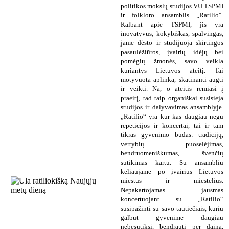
politikos mokslų studijos VU TSPMI
ir folkloro ansamblis „Ratilio“.
Kalbant apie TSPMI, jis yra
inovatyvus, kokybiškas, spalvingas,
jame dėsto ir studijuoja skirtingos
pasaulėžiūros, įvairių idėjų bei
pomėgių žmonės, savo veikla
kuriantys Lietuvos ateitį. Tai
motyvuota aplinka, skatinanti augti
ir veikti. Na, o ateitis remiasi į
praeitį, tad taip organiškai susisieja
studijos ir dalyvavimas ansamblyje.
„Ratilio“ yra kur kas daugiau negu
repeticijos ir koncertai, tai ir tam
tikras gyvenimo būdas: tradicijų,
vertybių puoselėjimas,
bendruomeniškumas, švenčių
sutikimas kartu. Su ansambliu
keliaujame po įvairius Lietuvos
miestus ir miestelius.
Nepakartojamas jausmas
koncertuojant su „Ratilio“
susipažinti su savo tautiečiais, kurių
galbūt gyvenime daugiau
nebesutiksi, bendrauti per dainą,