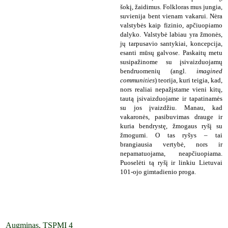
šokį, žaidimus. Folkloras mus jungia,
suvienija bent vienam vakarui. Nėra
valstybės kaip fizinio, apčiuopiamo
dalyko. Valstybė labiau yra žmonės,
jų tarpusavio santykiai, koncepcija,
esanti mūsų galvose. Paskaitų metu
susipažinome su įsivaizduojamų
bendruomenių (angl.
imagined
communities
) teorija, kuri teigia, kad,
nors realiai nepažįstame vieni kitų,
tautą įsivaizduojame ir tapatinamės
su jos įvaizdžiu. Manau, kad
vakaronės, pasibuvimas drauge ir
kuria bendrystę, žmogaus ryšį su
žmogumi. O tas ryšys – tai
brangiausia vertybė, nors ir
nepamatuojama, neapčiuopiama.
Puoselėti tą ryšį ir linkiu Lietuvai
101-ojo gimtadienio proga.
Augminas, TSPMI 4