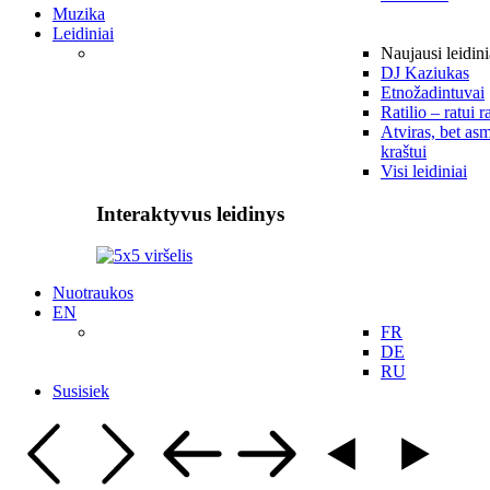
Muzika
Leidiniai
Naujausi leidini
DJ Kaziukas
Etnožadintuvai
Ratilio – ratui r
Atviras, bet asm
kraštui
Visi leidiniai
Interaktyvus leidinys
Nuotraukos
EN
FR
DE
RU
Susisiek