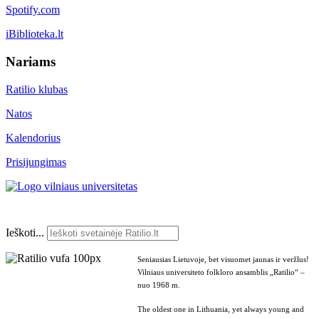
Spotify.com
iBiblioteka.lt
Nariams
Ratilio klubas
Natos
Kalendorius
Prisijungimas
Ieškoti...
Seniausias Lietuvoje, bet visuomet jaunas ir veržlus!
Vilniaus universiteto folkloro ansamblis „Ratilio“ –
nuo 1968 m.
The oldest one in Lithuania, yet always young and