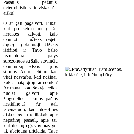
Pasaulis pažinus,
deterministinis, ir viskas čia
aišku!
O ar gali pagalvoti, Lukai,
kad po keleto metų Tau
nereikės galvoti, kaip
dainuoti – užteks regėti,
(apie) ką dainuoji. Užteks
išsižioti ir Tavo balso
rezonatoriai patys
surezonuos su šalia stovinčių
dainininkų balsais ir juos
stiprins. Ar nustebtum, kad
visai nesvarbu, kad nežinai,
kokią natą groji armonika?
Ar manai, kad šokyje reikia
nuolat galvoti apie
žingsnelius ir kojos pačios
nesikilnoja? Ar gali
įsivaizduoti, kad filosofinės
diskusijos su ratiliokais apie
nepažinų pasaulį, apie tai,
kad dėsnių egzistavimas yra
tik abejotina prielaida, Tave