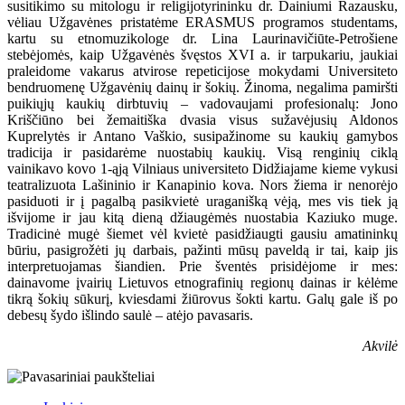
susitikimo su mitologu ir religijotyrininku dr. Dainiumi Razausku,
vėliau Užgavėnes pristatėme ERASMUS programos studentams,
kartu su etnomuzikologe dr. Lina Laurinavičiūte-Petrošiene
stebėjomės, kaip Užgavėnės švęstos XVI a. ir tarpukariu, jaukiai
praleidome vakarus atvirose repeticijose mokydami Universiteto
bendruomenę Užgavėnių dainų ir šokių. Žinoma, negalima pamiršti
puikiųjų kaukių dirbtuvių – vadovaujami profesionalų: Jono
Kriščiūno bei žemaitiška dvasia visus sužavėjusių Aldonos
Kuprelytės ir Antano Vaškio, susipažinome su kaukių gamybos
tradicija ir pasidarėme nuostabių kaukių. Visą renginių ciklą
vainikavo kovo 1-ąją Vilniaus universiteto Didžiajame kieme vykusi
teatralizuota Lašininio ir Kanapinio kova. Nors žiema ir nenorėjo
pasiduoti ir į pagalbą pasikvietė uraganišką vėją, mes vis tiek ją
išvijome ir jau kitą dieną džiaugėmės nuostabia Kaziuko muge.
Tradicinė mugė šiemet vėl kvietė pasidžiaugti gausiu amatininkų
būriu, pasigrožėti jų darbais, pažinti mūsų paveldą ir tai, kaip jis
interpretuojamas šiandien. Prie šventės prisidėjome ir mes:
dainavome įvairių Lietuvos etnografinių regionų dainas ir kėlėme
tikrą šokių sūkurį, kviesdami žiūrovus šokti kartu. Galų gale iš po
debesų šydo išlindo saulė – atėjo pavasaris.
Akvilė