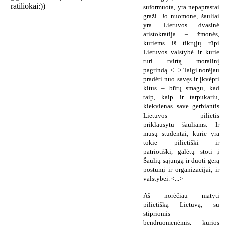
suformuota, yra nepaprastai
graži. Jo nuomone, šauliai
yra Lietuvos dvasinė
aristokratija – žmonės,
kuriems iš tikrųjų rūpi
Lietuvos valstybė ir kurie
turi tvirtą moralinį
pagrindą. <...> Taigi norėjau
pradėti nuo savęs ir įkvėpti
kitus – būtų smagu, kad
taip, kaip ir tarpukariu,
kiekvienas save gerbiantis
Lietuvos pilietis
priklausytų šauliams. Ir
mūsų studentai, kurie yra
tokie pilietiški ir
patriotiški, galėtų stoti į
Šaulių sąjungą ir duoti gerą
postūmį ir organizacijai, ir
valstybei. <...>
Aš norėčiau matyti
pilietišką Lietuvą, su
stipriomis
bendruomenėmis, kurios