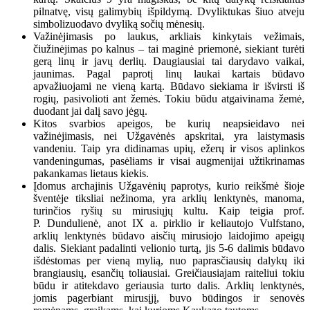
pilnatvę, visų galimybių išpildymą. Dvyliktukas šiuo atveju
simbolizuodavo dvyliką sočių mėnesių.
Važinėjimasis po laukus, arkliais kinkytais vežimais,
čiužinėjimas po kalnus – tai maginė priemonė, siekiant turėti
gerą linų ir javų derlių. Daugiausiai tai darydavo vaikai,
jaunimas. Pagal paprotį linų laukai kartais būdavo
apvažiuojami ne vieną kartą. Būdavo siekiama ir išvirsti iš
rogių, pasivolioti ant žemės. Tokiu būdu atgaivinama žemė,
duodant jai dalį savo jėgų.
Kitos svarbios apeigos, be kurių neapsieidavo nei
važinėjimasis, nei Užgavėnės apskritai, yra laistymasis
vandeniu. Taip yra didinamas upių, ežerų ir visos aplinkos
vandeningumas, pasėliams ir visai augmenijai užtikrinamas
pakankamas lietaus kiekis.
Įdomus archajinis Užgavėnių paprotys, kurio reikšmė šioje
šventėje tiksliai nežinoma, yra arklių lenktynės, manoma,
turinčios ryšių su mirusiųjų kultu. Kaip teigia prof.
P. Dundulienė, anot IX a. pirklio ir keliautojo Vulfstano,
arklių lenktynės būdavo aisčių mirusiojo laidojimo apeigų
dalis. Siekiant padalinti velionio turtą, jis 5-6 dalimis būdavo
išdėstomas per vieną mylią, nuo paprasčiausių dalykų iki
brangiausių, esančių toliausiai. Greičiausiajam raiteliui tokiu
būdu ir atitekdavo geriausia turto dalis. Arklių lenktynės,
jomis pagerbiant mirusįjį, buvo būdingos ir senovės