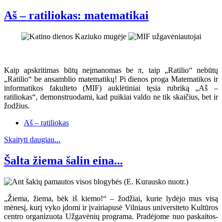
Aš – ratiliokas: matematikai
Kaip apskritimas būtų neįmanomas be
π
, taip „Ratilio“ nebūtų
„Ratilio“ be ansamblio matematikų! Pi dienos proga Matematikos ir
informatikos fakulteto (MIF) auklėtiniai tęsia rubriką „Aš –
ratiliokas“, demonstruodami, kad puikiai valdo ne tik skaičius, bet ir
žodžius.
Aš – ratiliokas
Skaityti daugiau...
Šalta žiema šalin eina...
„Žiema, žiema, bėk iš kiemo!“ – žodžiai, kurie lydėjo mus visą
mėnesį, kurį vyko įdomi ir įvairiapusė Vilniaus universiteto Kultūros
centro organizuota Užgavėnių programa. Pradėjome nuo paskaitos-