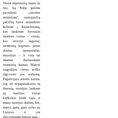
Viena stipriausių mane su
tuo, ką būtų galima
pavadinti „istorine
atmintimi“, susiejančių
patirčių buvo ansamblio
kelionė į Kazachstaną,
kur lankėme buvusias
tremties vietas – vietas,
kur stovėjo lageriai,
tremtinių kapines, jiems
skirtus memorialus,
muziejus – ir visa tai
darėme dainuodami
tremtinių dainas. Matyti
tragedijos vietas reiškė
išgyventi jos realumą.
Pagalvojus atrodo keista,
jog nė nepapasakotos tų
žmonių istorijos lankant
jų kančios vietas
kažkokiu būdu tapo ir
mano istorijos dalimi, bet,
matyt, galų gale ryšys su
Lietuva ir yra
išgyvenamas būtent taip –