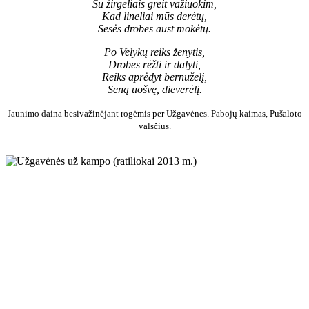
Su žirgeliais greit važiuokim,
Kad lineliai mūs derėtų,
Sesės drobes aust mokėtų.
Po Velykų reiks ženytis,
Drobes rėžti ir dalyti,
Reiks aprėdyt bernuželį,
Seną uošvę, dieverėlį.
Jaunimo daina besivažinėjant rogėmis per Užgavėnes. Pabojų kaimas, Pušaloto
valsčius.