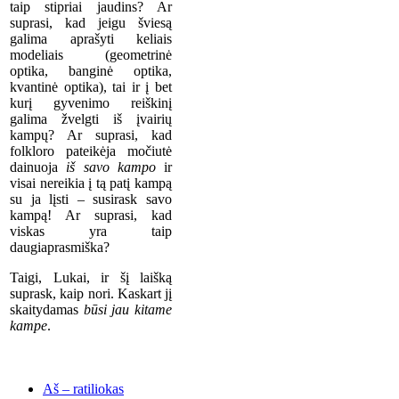
taip stipriai jaudins? Ar
suprasi, kad jeigu šviesą
galima aprašyti keliais
modeliais (geometrinė
optika, banginė optika,
kvantinė optika), tai ir į bet
kurį gyvenimo reiškinį
galima žvelgti iš įvairių
kampų? Ar suprasi, kad
folkloro pateikėja močiutė
dainuoja
iš savo kampo
ir
visai nereikia į tą patį kampą
su ja lįsti – susirask savo
kampą! Ar suprasi, kad
viskas yra taip
daugiaprasmiška?
Taigi, Lukai, ir šį laišką
suprask, kaip nori. Kaskart jį
skaitydamas
būsi jau kitame
kampe
.
Aš – ratiliokas