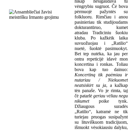
nikap nesigaudava tu
vėngrybiu sugruot. Čė bova
pėrmuojė pažyntės su
folkluoru. Rimčiau i anou
pasinieriau tik studijoudams
dokturantūruo, kumet
atradau Tradiciniu šuokiu
kluba. Po kažkėik laika
suvuožuojau i „Ratilio“
nuetė, šuoktė pasimuokyt.
Bet tep nutėka, ka jau per
ontra repeticijė idavė mon
koncertina i ronkas. Toliau
bova kap tuo dainuo:
K
oncertin
ą
tik paėmiau ir
nutariau / Niekuomet
neatsiskirt su ja
,
a kažkap
tėn panaše.
Vo je rimta, taj
čė patarlė
geriau vėliau negu
nikumet
poike tynk.
Džiaugous suradės
„Ratilio“, katramė ne tik
turiejau pruogas susipažynt
su
lituviškuom
tradicijuom,
išmuokt vėsokiausiu dalyku,