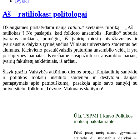
Įvykiai
Aš – ratiliokas: politologai
Džiaugiamės pristatydami naują
ratilio.lt
svetainės rubriką – „Aš –
ratiliokas“! Ne paslaptis, kad folkloro ansamblis „Ratilio“ suburia
įvairaus amžiaus, pomėgių, iš įvairių miestų atvažiavusius ir
įvairiausius dalykus tyrinėjančius Vilniaus universiteto studentus bei
alumnus. Kiekvieno pasaulėvaizdis praturtina ansamblio veidą ir yra
jo stiprybės pamatas. Kviečiame susipažinti su ansamblio nariais,
įvairių fakultetų auklėtiniais, iš arčiau.
Šįsyk gražia Valstybės atkūrimo dienos proga Tarptautinių santykių
ir politikos mokslų instituto studentai ir dėstytojai dalijasi
pamąstymais apie patriotiškumą, pasakoja apie savo santykį su
universitetu, folkloru, Tėvyne. Malonaus skaitymo!
Ūla, TSPMI 1 kurso Politikos
mokslų bakalaurantė:
Prieš pusę metų mano gyvenime
atsirado du nuostabūs dalykai –