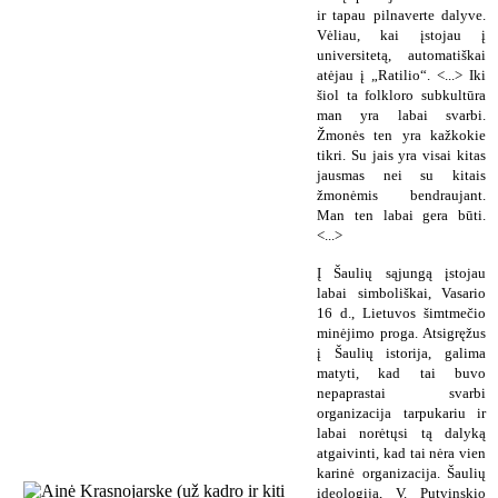
ir tapau pilnaverte dalyve.
Vėliau, kai įstojau į
universitetą, automatiškai
atėjau į „Ratilio“. <...> Iki
šiol ta folkloro subkultūra
man yra labai svarbi.
Žmonės ten yra kažkokie
tikri. Su jais yra visai kitas
jausmas nei su kitais
žmonėmis bendraujant.
Man ten labai gera būti.
<...>
Į Šaulių sąjungą įstojau
labai simboliškai, Vasario
16 d., Lietuvos šimtmečio
minėjimo proga. Atsigręžus
į Šaulių istorija, galima
matyti, kad tai buvo
nepaprastai svarbi
organizacija tarpukariu ir
labai norėtųsi tą dalyką
atgaivinti, kad tai nėra vien
karinė organizacija. Šaulių
ideologija, V. Putvinskio