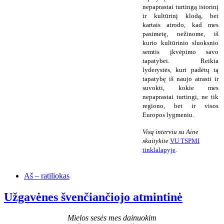
nepaprastai turtingą istorinį
ir kultūrinį klodą, bet
kartais atrodo, kad mes
pasimetę, nežinome, iš
kurio kultūrinio sluoksnio
semtis įkvėpimo savo
tapatybei. Reikia
lyderystės, kuri padėtų tą
tapatybę iš naujo atrasti ir
suvokti, kokie mes
nepaprastai turtingi, ne tik
regiono, bet ir visos
Europos lygmeniu.
Visą interviu su Aine
skaitykite
VU TSPMI
tinklalapyje
.
Aš – ratiliokas
Užgavėnes švenčiančiojo atmintinė
Mielos sesės mes dainuokim