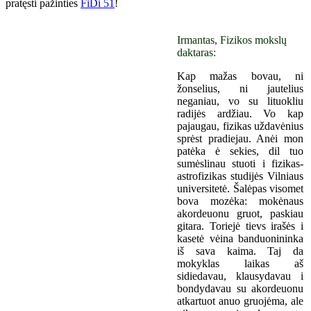
pratęsti pažinties
FiDi 51
!
Irmantas, Fizikos mokslų
daktaras:
Kap mažas bovau, ni
žonselius, ni jautelius
neganiau, vo su lituokliu
radijės ardžiau. Vo kap
pajaugau, fizikas uždavėnius
sprėst pradiejau. Anėi mon
patėka ė sekies, dil tuo
sumėslinau stuoti i fizikas-
astrofizikas studijės Vilniaus
universitetė. Šalėpas visomet
bova mozėka: mokėnaus
akordeuonu gruot, paskiau
gitara. Toriejė tievs irašės i
kasetė vėina banduonininka
iš sava kaima. Taj da
mokyklas laikas aš
sidiedavau, klausydavau i
bondydavau su akordeuonu
atkartuot anuo gruojėma, ale