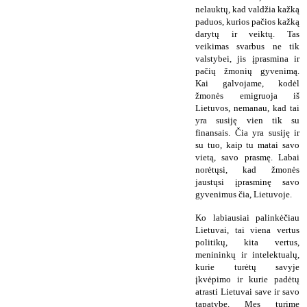
nelauktų, kad valdžia kažką
paduos, kurios pačios kažką
darytų ir veiktų. Tas
veikimas svarbus ne tik
valstybei, jis įprasmina ir
pačių žmonių gyvenimą.
Kai galvojame, kodėl
žmonės emigruoja iš
Lietuvos, nemanau, kad tai
yra susiję vien tik su
finansais. Čia yra susiję ir
su tuo, kaip tu matai savo
vietą, savo prasmę. Labai
norėtųsi, kad žmonės
jaustųsi įprasminę savo
gyvenimus čia, Lietuvoje.
Ko labiausiai palinkėčiau
Lietuvai, tai viena vertus
politikų, kita vertus,
menininkų ir intelektualų,
kurie turėtų savyje
įkvėpimo ir kurie padėtų
atrasti Lietuvai save ir savo
tapatybę. Mes turime