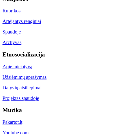
Rubrikos
Artėjantys renginiai
Spaudoje
Archyvas
Etnosocializacija
Apie iniciatyvą
Užsiėmimų aprašymas
Dalyvių atsiliepimai
Projektas spaudoje
Muzika
Pakartot.lt
Youtube.com