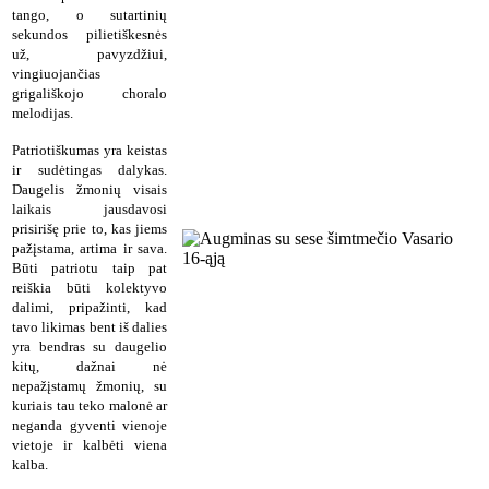
tango, o sutartinių
sekundos pilietiškesnės
už, pavyzdžiui,
vingiuojančias
grigališkojo choralo
melodijas.
Patriotiškumas yra keistas
ir sudėtingas dalykas.
Daugelis žmonių visais
laikais jausdavosi
prisirišę prie to, kas jiems
pažįstama, artima ir sava.
Būti patriotu taip pat
reiškia būti kolektyvo
dalimi, pripažinti, kad
tavo likimas bent iš dalies
yra bendras su daugelio
kitų, dažnai nė
nepažįstamų žmonių, su
kuriais tau teko malonė ar
neganda gyventi vienoje
vietoje ir kalbėti viena
kalba.