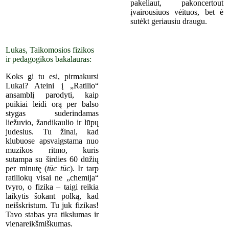
pakeliaut, pakoncertout
įvairousiuos vėituos, bet ė
sutėkt ger
iausiu
draugu.
Lukas, Taikomosios fizikos
ir pedagogikos bakalauras:
Koks gi tu esi, pirmakursi
Lukai? Ateini į „Ratilio“
ansamblį parodyti, kaip
puikiai leidi orą per balso
stygas suderindamas
liežuvio, žandikaulio ir lūpų
judesius. Tu žinai, kad
klubuose apsvaigstama nuo
muzikos ritmo, kuris
sutampa su širdies 60 dūžių
per minutę (
tūc tūc
). Ir tarp
ratiliokų visai ne „chemija“
tvyro, o fizika – taigi reikia
laikytis šokant polką, kad
neišskristum. Tu juk fizikas!
Tavo stabas yra tikslumas ir
vienareikšmiškumas.