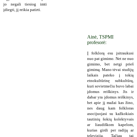
jo negali tiesiog imti
įdiegti, jį reikia patirti.
Ainė, TSPMI
profesorė:
Į folklorą esu įsitraukusi
nuo pat gimimo. Net ne nuo
gimimo, bet netgi prieš
gimimą. Mano tėvai studijų
laikais pateko į tokią
etnokultūrinę subkultūrą,
kuri sovietmečiu buvo labai
įdomus reiškinys. Jis ir
dabar yra įdomus reiškinys,
bet apie jį mažai kas žino,
nes daug kam folkloras
asocijuojasi su kažkokiais
tautinių šokių kolektyvais
ar liaudiškom kapelom,
kurias girdi per radiją ar
televiziją. Tačiau tai