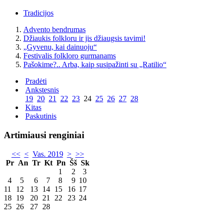
Tradicijos
Advento bendrumas
Džiaukis folkloru ir jis džiaugsis tavimi!
„Gyvenu, kai dainuoju“
Festivalis folkloro gurmanams
Pašokime?.. Arba, kaip susipažinti su „Ratilio“
Pradėti
Ankstesnis
19
20
21
22
23
24
25
26
27
28
Kitas
Paskutinis
Artimiausi renginiai
<<
<
Vas. 2019
>
>>
Pr
An
Tr
Kt
Pn
Šš
Sk
1
2
3
4
5
6
7
8
9
10
11
12
13
14
15
16
17
18
19
20
21
22
23
24
25
26
27
28