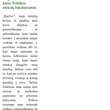
kurso Politikos
mokslų bakalaurantas:
„Ratilio“, kaip bebūtų
keista, iš pradžių man
buvo dalykas su
patriotiškumu ar
pilietiškumu turįs mažai
bendro. Į ansamblį atėjau
veikiau iš smalsumo, o
pasilikau veikiau dėl to,
kad mane patraukė ta
keista folklorinio meno
forma (taip, kaip mane
traukia daugelis senų
dalykų, dažnai vien dėl
to, kad jie seni) ir suradau
bičiulių, vienaip ar kitaip
panašių į save. Tačiau
folkloras man mažai kuo
siejosi su kažkokia
patriotine ar pilietine
laikysena. Polkos
trypimas man neatrodė
kažkuo patriotiškesnis už