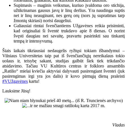
romėnams, graikams, kai kurioms Kaukazo tautoms.
Supimasis – maginis veiksmas, kuriuo įvaldoma oro stichija,
užtikrinamas gausus javų ir linų derlius. Yra naudinga suptis
net ir linų neauginant, nes gerų orų (nors jų supratimas tarp
žmonių skiriasi) norisi daugeliui.
Galiausiai rimtai švenčiantiems Užgavėnes reikia prisiminti,
kad originaliai ši šventė trukdavo apie 8 dienas. O norint
švęsti daugiau nei savaitę, pravartu pasirinkti sau tinkantį
tempą ir intensyvumą.
Šiais laikais tikriausiai nedaugelis ryžtųsi tokiam išbandymui –
Vilniaus Universitetas taip pat iš švenčiančiųjų nereikalaus tokio
uolaus ir, teisybę sakant, studijas galbūt šiek tiek trikdančio
atsidavimo. Tačiau VU Kultūros centras ir folkloro ansamblis
„Ratilio“ mielai kviečia aktyviai dalyvauti pasirengiant šventei (juk
pasirengimas irgi yra jos dalis) ir kovo pirmąją dieną praleisti
#VUžgavėnes
kartu!
Lauksime Jūsų!
Vladas