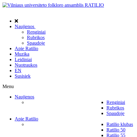
Naujienos
Renginiai
Rubrikos
Spaudoje
Apie Ratilio
Muzika
Leidiniai
Nuotraukos
EN
Susisiek
Menu
Naujienos
Renginiai
Rubrikos
Spaudoje
Apie Ratilio
Ratilio klubas
Ratilio 50
Ratilio 55