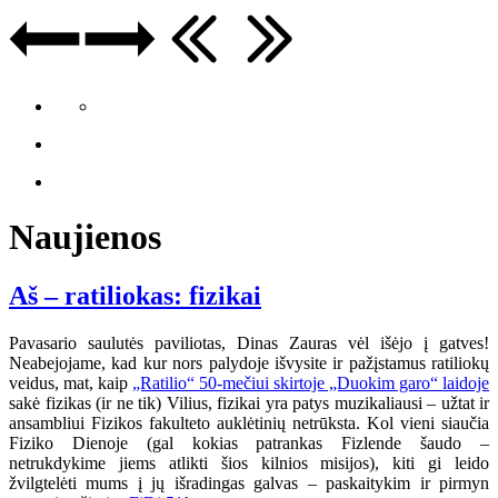
Naujienos
Aš – ratiliokas: fizikai
Pavasario saulutės paviliotas, Dinas Zauras vėl išėjo į gatves!
Neabejojame, kad kur nors palydoje išvysite ir pažįstamus ratiliokų
veidus, mat, kaip
„Ratilio“ 50-mečiui skirtoje „Duokim garo“ laidoje
sakė fizikas (ir ne tik) Vilius, fizikai yra patys muzikaliausi – užtat ir
ansambliui Fizikos fakulteto auklėtinių netrūksta. Kol vieni siaučia
Fiziko Dienoje (gal kokias patrankas Fizlende šaudo –
netrukdykime jiems atlikti šios kilnios misijos), kiti gi leido
žvilgtelėti mums į jų išradingas galvas – paskaitykim ir pirmyn