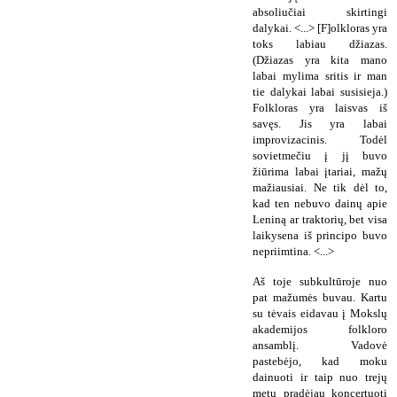
absoliučiai skirtingi
dalykai. <...> [F]olkloras yra
toks labiau džiazas.
(Džiazas yra kita mano
labai mylima sritis ir man
tie dalykai labai susisieja.)
Folkloras yra laisvas iš
savęs. Jis yra labai
improvizacinis. Todėl
sovietmečiu į jį buvo
žiūrima labai įtariai, mažų
mažiausiai. Ne tik dėl to,
kad ten nebuvo dainų apie
Leniną ar traktorių, bet visa
laikysena iš principo buvo
nepriimtina. <...>
Aš toje subkultūroje nuo
pat mažumės buvau. Kartu
su tėvais eidavau į Mokslų
akademijos folkloro
ansamblį. Vadovė
pastebėjo, kad moku
dainuoti ir taip nuo trejų
metų pradėjau koncertuoti