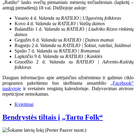
„Ratilio“ lauks svečių pirmaisiais mėnesių trečiadieniais (lapkritį –
antrąjį pirmadienį) 18 val. Didžiojoje auloje:
Vasario 4 d.
Valanda su RATILIO | Užgavėnių folkloras
Kovo 4 d.
Valanda su RATILIO | Vaišių dainos
Balandžio 1 d.
Valanda su RATILIO | Liudviko Rėzos rinkinių
dainos
Gegužės 6 d.
Valanda su RATILIO | Dainos mamai
Rugsėjo 2 d.
Valanda su RATILIO | Šokiai, rateliai, žaidimai
Spalio 7 d.
Valanda su RATILIO | Romansai
Lapkričio 9 d.
Valanda su RATILIO | Kanklės
Gruodžio 2 d.
Valanda su RATILIO | Advento-Kalėdų
folkloras
Daugiau informacijos apie artėjančius užsiėmimus ir galimus ciklo
programos pakeitimus bus skelbiama ansamblio
„Facebook“
paskyroje
ir svetainės renginių kalendoriuje. Dalyvavimas atvirose
repeticijose nemokamas.
Kvietimai
Bendrystės tiltais į „Tartu Folk“