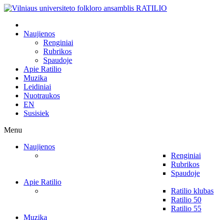
Naujienos
Renginiai
Rubrikos
Spaudoje
Apie Ratilio
Muzika
Leidiniai
Nuotraukos
EN
Susisiek
Menu
Naujienos
Renginiai
Rubrikos
Spaudoje
Apie Ratilio
Ratilio klubas
Ratilio 50
Ratilio 55
Muzika