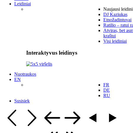
Leidiniai
Naujausi leidini
DJ Kaziukas
Etnožadintuvai
Ratilio – ratui r
Atviras, bet asm
kraštui
Visi leidiniai
Interaktyvus leidinys
Nuotraukos
EN
FR
DE
RU
Susisiek