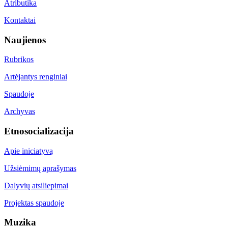
Atributika
Kontaktai
Naujienos
Rubrikos
Artėjantys renginiai
Spaudoje
Archyvas
Etnosocializacija
Apie iniciatyvą
Užsiėmimų aprašymas
Dalyvių atsiliepimai
Projektas spaudoje
Muzika