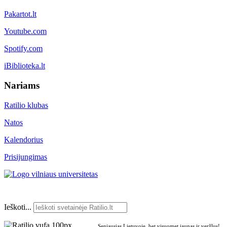
Pakartot.lt
Youtube.com
Spotify.com
iBiblioteka.lt
Nariams
Ratilio klubas
Natos
Kalendorius
Prisijungimas
Ieškoti...
Seniausias Lietuvoje, bet visuomet jaunas ir veržlus!