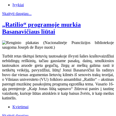
Įvykiai
Skaityti daugiau...
„Ratilio“ programoje murkia
Basanavičiaus liūtai
Turbūt retas tikėtųsi lietuvių tautosakoje išvysti šalies kraštovaizdžiui
nebūdingų reiškinių, tačiau gausiame pasakų, dainų, smulkiosios
tautosakos aruode greta gegučių, žirgų ar meškų galima rasti ir
netikėtų veikėjų, pavyzdžiui, liūtų! Jonui Basanavičiui šis radinys
buvo dar vienas argumentas lietuvių kilmės iš senovės trakų teorijai,
o Vilniaus universiteto (VU) folkloro ansambliui „Ratilio“ – akstinas
parengti muzikinę pasakojimų programą egzotiška tema. Vasario 16-
ąją premjeroje „Kaip Jonas liūtą sapnavo“ žiūrovai panirs į tautinę
vaizduotę, kurioje liūtas atsiskleis ir kaip baisus žvėris, ir kaip meilus
katinėlis.
Kvietimai
Skaityti daugiau...