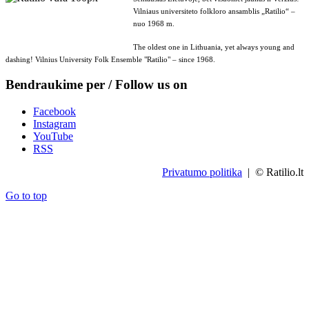
Vilniaus universiteto folkloro ansamblis „Ratilio“ –
nuo 1968 m.
The oldest one in Lithuania, yet always young and
dashing! Vilnius University Folk Ensemble "Ratilio" – since 1968.
Bendraukime per / Follow us on
Facebook
Instagram
YouTube
RSS
Privatumo politika
| © Ratilio.lt
Go to top