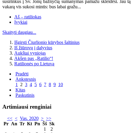
susirinkus į Šv. Jonų bažnyčią sumanymas pamažu skleidėsi. Jau tą
vakarą vis sukosi mintis: bus labai gražu...
Aš – ratiliokas
Įvykiai
Skaityti daugiau...
Išgirsti Čiurlionio kūrybos šaltinius
Iš žiūrovų į dalyvius
Aukštai vyniojas
Akšen pas „Ratilio“!
Ratilionės po Lietuvą
Pradėti
Ankstesnis
1
2
3
4
5
6
7
8
9
10
Kitas
Paskutinis
Artimiausi renginiai
<<
<
Vas. 2020
>
>>
Pr
An
Tr
Kt
Pn
Šš
Sk
1
2