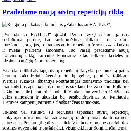
Pradedame naują atvirų repeticijų ciklą
„Valanda su RATILIO“ grįžta! Pernai įvykę aštuoni gausūs
susibūrimai parodė, kad susidomėjimas folkloru, noras kartu
muzikuoti yra gajūs, o įtraukus atvirų repeticijų formatas – palankus
ir mielas įvairiems žmonėms. Tad vasarį pradedame naują
užsiėmimų ciklą, kuriame tyrinėsime kitas folkloro kerteles ir
plėsime pamėgtų žanrų repertuarą.
Valandai ratiliokais tapę atvirų repeticijų dalyviai per muziką patirs
lietuvių kalendorinių švenčių ritualų gelmę, paminės folklorui
svarbias sukaktis, išbandys kontrastingas dainavimo tradicijas bei
pramankštins apstingusius raumenis šokdami bei žaisdami. Folkloro
pažinimo patirtį praturtins unikali Vilniaus universiteto Didžiosios
aulos atmosfera ir akustika bei pasibendravimas su įvairiausių
Lietuvos kampelių tarmėmis čiauškančiais ratiliokais.
Tikimės vėl susitikti su bičiuliais tapusiais atvirų repeticijų
lankytojais ir maloniai laukiame naujų folklorą prisijaukinti norinčių
entuziastų. Prisijungti gali visi – tiek VU bendruomenės nariai, tiek
sostinės gyventojai ir prašalaičiai, visam ciklui ar dominančiai temai.