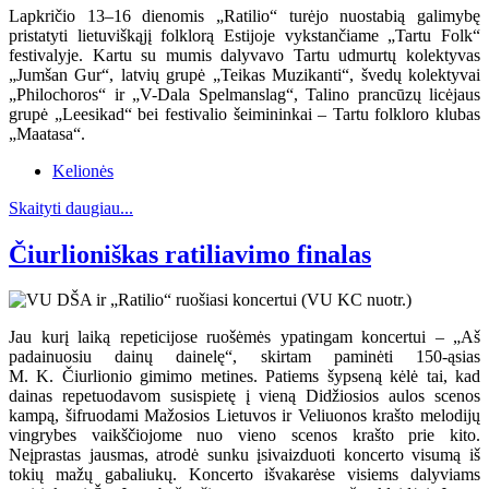
Lapkričio 13–16 dienomis „Ratilio“ turėjo nuostabią galimybę
pristatyti lietuviškąjį folklorą Estijoje vykstančiame „Tartu Folk“
festivalyje. Kartu su mumis dalyvavo Tartu udmurtų kolektyvas
„Jumšan Gur“, latvių grupė „Teikas Muzikanti“, švedų kolektyvai
„Philochoros“ ir „V-Dala Spelmanslag“, Talino prancūzų licėjaus
grupė „Leesikad“ bei festivalio šeimininkai – Tartu folkloro klubas
„Maatasa“.
Kelionės
Skaityti daugiau...
Čiurlioniškas ratiliavimo finalas
Jau kurį laiką repeticijose ruošėmės ypatingam koncertui – „Aš
padainuosiu dainų dainelę“, skirtam paminėti 150-ąsias
M. K. Čiurlionio gimimo metines. Patiems šypseną kėlė tai, kad
dainas repetuodavom susispietę į vieną Didžiosios aulos scenos
kampą, šifruodami Mažosios Lietuvos ir Veliuonos krašto melodijų
vingrybes vaikščiojome nuo vieno scenos krašto prie kito.
Neįprastas jausmas, atrodė sunku įsivaizduoti koncerto visumą iš
tokių mažų gabaliukų. Koncerto išvakarėse visiems dalyviams