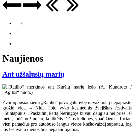
Naujienos
Ant užšalusių marių
Žvarbų pusiaužiemį „Ratilio“ gavo galimybę nuvažiuoti į nepaprasto
grožio vietą – Nidą. Joje vyko kasmetinis žvejiškas festivalis
„Stintapūkis“. Paskutinį kartą Neringoje buvau daugiau nei prieš 10
metų, todėl nežinojau, ko tikėtis iš šios kelionės, ypač žiemą. Tačiau
vien pamačius pro autobuso langus vietos kraštovaizdį supratau, jog
tos festivalio dienos bus nepakartojamos.