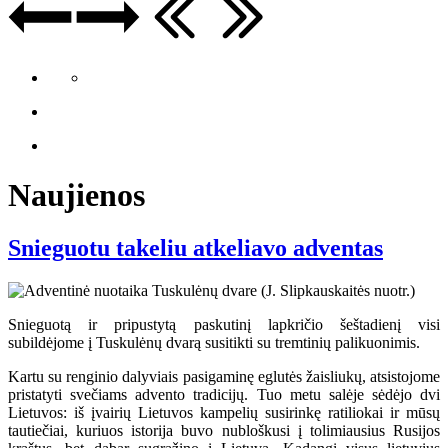
Naujienos
Snieguotu takeliu atkeliavo adventas
Snieguotą ir pripustytą paskutinį lapkričio šeštadienį visi
subildėjome į Tuskulėnų dvarą susitikti su tremtinių palikuonimis.
Kartu su renginio dalyviais pasigaminę eglutės žaisliukų, atsistojome
pristatyti svečiams advento tradicijų. Tuo metu salėje sėdėjo dvi
Lietuvos: iš įvairių Lietuvos kampelių susirinkę ratiliokai ir mūsų
tautiečiai, kuriuos istorija buvo nubloškusi į tolimiausius Rusijos