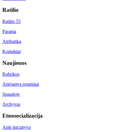
Ratilio
Ratilio 55
Parama
Atributika
Kontaktai
Naujienos
Rubrikos
Artėjantys renginiai
Spaudoje
Archyvas
Etnosocializacija
Apie iniciatyvą