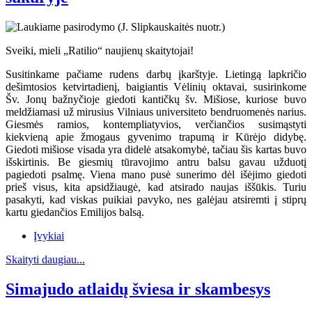
Sveiki, mieli „Ratilio“ naujienų skaitytojai!
Susitinkame pačiame rudens darbų įkarštyje. Lietingą lapkričio
dešimtosios ketvirtadienį, baigiantis Vėlinių oktavai, susirinkome
Šv. Jonų bažnyčioje giedoti kantičkų šv. Mišiose, kuriose buvo
meldžiamasi už mirusius Vilniaus universiteto bendruomenės narius.
Giesmės ramios, kontempliatyvios, verčiančios susimąstyti
kiekvieną apie žmogaus gyvenimo trapumą ir Kūrėjo didybę.
Giedoti mišiose visada yra didelė atsakomybė, tačiau šis kartas buvo
išskirtinis. Be giesmių tūravojimo antru balsu gavau užduotį
pagiedoti psalmę. Viena mano pusė sunerimo dėl išėjimo giedoti
prieš visus, kita apsidžiaugė, kad atsirado naujas iššūkis. Turiu
pasakyti, kad viskas puikiai pavyko, nes galėjau atsiremti į stiprų
kartu giedančios Emilijos balsą.
Įvykiai
Skaityti daugiau...
Simajudo atlaidų šviesa ir skambesys