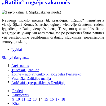
„Ratilio“ rugsėjo vakaronės
Naujiems mokslo metams tik prasidėjus, „Ratilio“ nenustygsta
vietoj. Šįkart Kernavės archeologinėje vietovėje šventėme rudens
lygiadienį ir Baltų vienybės dieną. Tiesa, mūsų ansamblis šiame
renginyje dalyvauja jau antri metai, tad po pernykštės šaltos patirties
visi pasirūpinome papildomais drabužių sluoksniais, nepamiršome
sermėgų ir skarų.
Įvykiai
Skaityti daugiau...
Ateis naktis
Tu ieškai „Ratilio“
Žolinė – nuo Pinčiuko iki sodybėlas Ivanausko
Vasariška Dzūkijos manija
Aukštaitis, (ne)pasiklydęs Dzūkijoje
Pradėti
Ankstesnis
9
10
11
12
13
14
15
16
17
18
Kitas