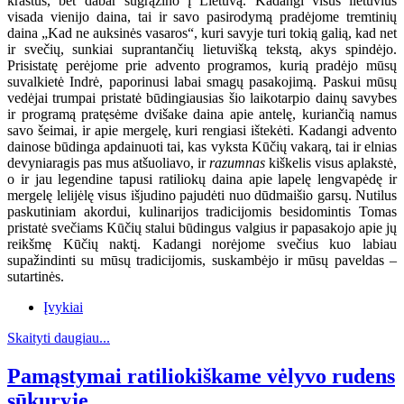
kraštus, bet dabar sugrąžino į Lietuvą. Kadangi visus lietuvius
visada vienijo daina, tai ir savo pasirodymą pradėjome tremtinių
daina „Kad ne auksinės vasaros“, kuri savyje turi tokią galią, kad net
ir svečių, sunkiai suprantančių lietuvišką tekstą, akys spindėjo.
Prisistatę perėjome prie advento programos, kurią pradėjo mūsų
suvalkietė Indrė, paporinusi labai smagų pasakojimą. Paskui mūsų
vedėjai trumpai pristatė būdingiausias šio laikotarpio dainų savybes
ir programą pratęsėme dvišake daina apie antelę, kuriančią namus
savo šeimai, ir apie mergelę, kuri rengiasi ištekėti. Kadangi advento
dainose būdinga apdainuoti tai, kas vyksta Kūčių vakarą, tai ir elnias
devyniaragis pas mus atšuoliavo, ir
razumnas
kiškelis visus aplakstė,
o ir jau legendine tapusi ratiliokų daina apie lapelę lengvapėdę ir
mergelę lelijėlę visus išjudino pajudėti nuo dūdmaišio garsų. Nutilus
paskutiniam akordui, kulinarijos tradicijomis besidomintis Tomas
pristatė svečiams Kūčių stalui būdingus valgius ir papasakojo apie jų
reikšmę Kūčių naktį. Kadangi norėjome svečius kuo labiau
supažindinti su mūsų tradicijomis, suskambėjo ir mūsų paveldas –
sutartinės.
Įvykiai
Skaityti daugiau...
Pamąstymai ratiliokiškame vėlyvo rudens
sūkuryje