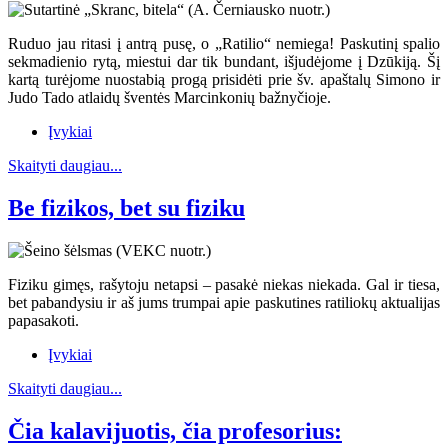
Ruduo jau ritasi į antrą pusę, o „Ratilio“ nemiega! Paskutinį spalio
sekmadienio rytą, miestui dar tik bundant, išjudėjome į Dzūkiją. Šį
kartą turėjome nuostabią progą prisidėti prie šv. apaštalų Simono ir
Judo Tado atlaidų šventės Marcinkonių bažnyčioje.
Įvykiai
Skaityti daugiau...
Be fizikos, bet su fiziku
Fiziku gimęs, rašytoju netapsi – pasakė niekas niekada. Gal ir tiesa,
bet pabandysiu ir aš jums trumpai apie paskutines ratiliokų aktualijas
papasakoti.
Įvykiai
Skaityti daugiau...
Čia kalavijuotis, čia profesorius: