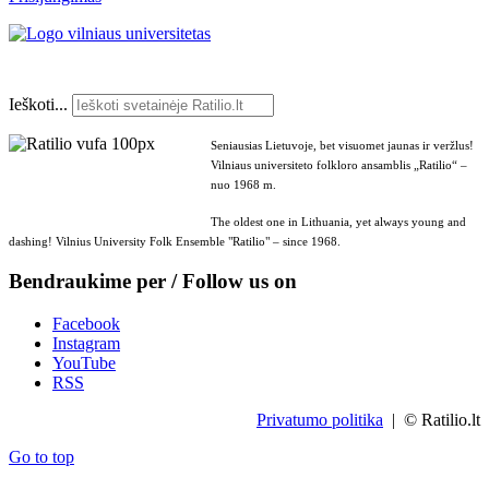
Ieškoti...
Seniausias Lietuvoje, bet visuomet jaunas ir veržlus!
Vilniaus universiteto folkloro ansamblis „Ratilio“ –
nuo 1968 m.
The oldest one in Lithuania, yet always young and
dashing! Vilnius University Folk Ensemble "Ratilio" – since 1968.
Bendraukime per / Follow us on
Facebook
Instagram
YouTube
RSS
Privatumo politika
| © Ratilio.lt
Go to top