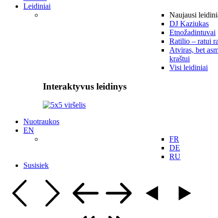
Leidiniai
Naujausi leidini
DJ Kaziukas
Etnožadintuvai
Ratilio – ratui r
Atviras, bet asm
kraštui
Visi leidiniai
Interaktyvus leidinys
Nuotraukos
EN
FR
DE
RU
Susisiek