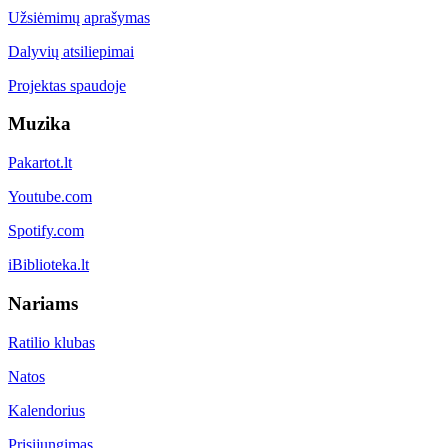
Užsiėmimų aprašymas
Dalyvių atsiliepimai
Projektas spaudoje
Muzika
Pakartot.lt
Youtube.com
Spotify.com
iBiblioteka.lt
Nariams
Ratilio klubas
Natos
Kalendorius
Prisijungimas