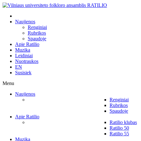
Naujienos
Renginiai
Rubrikos
Spaudoje
Apie Ratilio
Muzika
Leidiniai
Nuotraukos
EN
Susisiek
Menu
Naujienos
Renginiai
Rubrikos
Spaudoje
Apie Ratilio
Ratilio klubas
Ratilio 50
Ratilio 55
Muzika