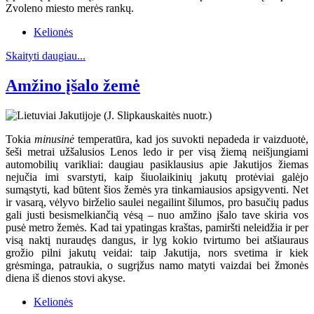
Zvoleno miesto merės rankų.
Kelionės
Skaityti daugiau...
Amžino įšalo žemė
Tokia
minusinė
temperatūra, kad jos suvokti nepadeda ir vaizduotė,
šeši metrai užšalusios Lenos ledo ir per visą žiemą neišjungiami
automobilių varikliai: daugiau pasiklausius apie Jakutijos žiemas
nejučia imi svarstyti, kaip šiuolaikinių jakutų protėviai galėjo
sumąstyti, kad būtent šios žemės yra tinkamiausios apsigyventi. Net
ir vasarą, vėlyvo birželio saulei negailint šilumos, pro basučių padus
gali justi besismelkiančią vėsą – nuo amžino įšalo tave skiria vos
pusė metro žemės. Kad tai ypatingas kraštas, pamiršti neleidžia ir per
visą naktį nuraudęs dangus, ir lyg kokio tvirtumo bei atšiauraus
grožio pilni jakutų veidai: taip Jakutija, nors svetima ir kiek
grėsminga, patraukia, o sugrįžus namo matyti vaizdai bei žmonės
diena iš dienos stovi akyse.
Kelionės