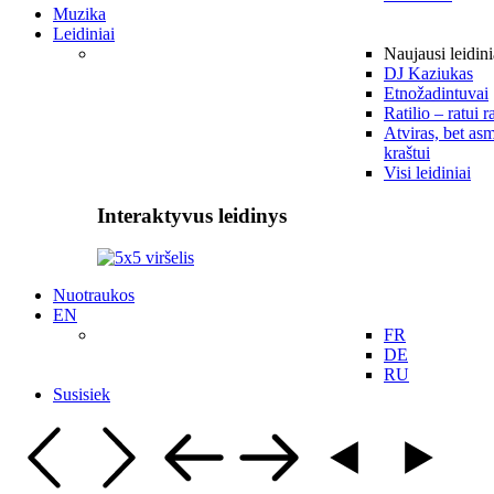
Muzika
Leidiniai
Naujausi leidini
DJ Kaziukas
Etnožadintuvai
Ratilio – ratui r
Atviras, bet asm
kraštui
Visi leidiniai
Interaktyvus leidinys
Nuotraukos
EN
FR
DE
RU
Susisiek