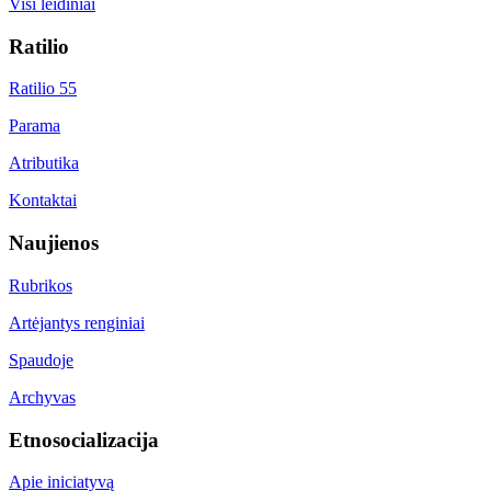
Visi leidiniai
Ratilio
Ratilio 55
Parama
Atributika
Kontaktai
Naujienos
Rubrikos
Artėjantys renginiai
Spaudoje
Archyvas
Etnosocializacija
Apie iniciatyvą