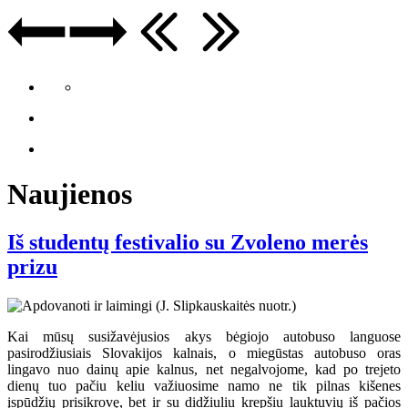
Naujienos
Iš studentų festivalio su Zvoleno merės
prizu
Kai mūsų susižavėjusios akys bėgiojo autobuso languose
pasirodžiusiais Slovakijos kalnais, o miegūstas autobuso oras
lingavo nuo dainų apie kalnus, net negalvojome, kad po trejeto
dienų tuo pačiu keliu važiuosime namo ne tik pilnas kišenes
įspūdžių prisikrovę, bet ir su didžiuliu krepšiu lauktuvių iš pačios