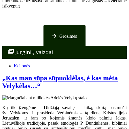
nuotraukose užfiksavo ansambliečiai Julita ir Augustas – kviečiame
įsikvėpti:)
Nuotraukos iš Palangos
Grožimės
Jurginių vaizdai
Kelionės
„Kas man sūpa sūpuoklėlas, ė kas mėta
Velykėlas…“
Ką tik įžengėme į Didžiąją savaitę – laiką, skirtą pasiruošti
šv. Velykoms. Ji prasideda Verbinėmis – tą dieną Kristus įjojo
Jeruzalėn, ir jam po kojomis žmonės klojo palmių šakas.
Lietuviškoje tradicijoje, pasak etnologės P. Dundulienės, bibliniai
įvykiai buvo susieti su archajiškuoju medžių kultu, mat buvo