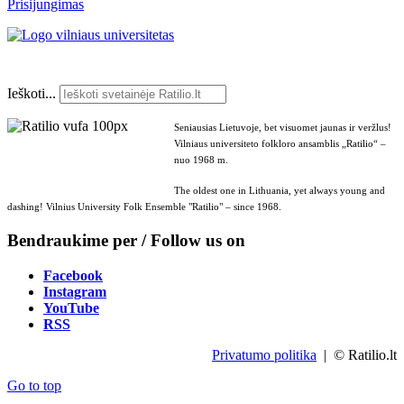
Prisijungimas
Ieškoti...
Seniausias Lietuvoje, bet visuomet jaunas ir veržlus!
Vilniaus universiteto folkloro ansamblis „Ratilio“ –
nuo 1968 m.
The oldest one in Lithuania, yet always young and
dashing! Vilnius University Folk Ensemble "Ratilio" – since 1968.
Bendraukime per / Follow us on
Facebook
Instagram
YouTube
RSS
Privatumo politika
| © Ratilio.lt
Go to top