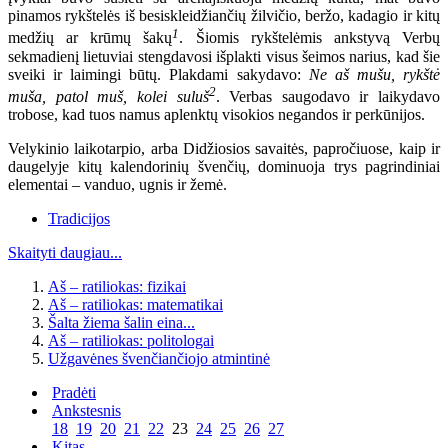
pinamos rykštelės iš besiskleidžiančių žilvičio, beržo, kadagio ir kitų
1
medžių ar krūmų šakų
. Šiomis rykštelėmis ankstyvą Verbų
sekmadienį lietuviai stengdavosi išplakti visus šeimos narius, kad šie
sveiki ir laimingi būtų. Plakdami sakydavo:
Ne aš mušu, rykštė
2
muša, patol muš, kolei suluš
. Verbas saugodavo ir laikydavo
trobose, kad tuos namus aplenktų visokios negandos ir perkūnijos.
Velykinio laikotarpio, arba Didžiosios savaitės, papročiuose, kaip ir
daugelyje kitų kalendorinių švenčių, dominuoja trys pagrindiniai
elementai – vanduo, ugnis ir žemė.
Tradicijos
Skaityti daugiau...
Aš – ratiliokas: fizikai
Aš – ratiliokas: matematikai
Šalta žiema šalin eina...
Aš – ratiliokas: politologai
Užgavėnes švenčiančiojo atmintinė
Pradėti
Ankstesnis
18
19
20
21
22
23
24
25
26
27
Kitas