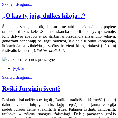
Skaityti daugiau...
„O kas ty joja, dulkes kiloja...“
Štai kaip smagiai – tik, žinoma, ne raiti – sekmadienio popietę
ratiliokai dulkes kėlė „Skamba skamba kankliai“ dalyvių eisenoje.
Kitų dalyvių apsuptyje, po garbingai plazdančia ansamblio vėliava,
gaudžiant bandonijų bei ragų muzikai, ši didelė ir puiki kompanija,
linksmindama vilniečius, svečius ir vieni kitus, rinkosi į finalinį
festivalio koncertą
Uliokim, broliukai
.
Įvykiai
Skaityti daugiau...
Ryški Jurginių šventė
Paskutinį balandžio savaitgalį „Ratilio“ tradiciškai išsiruošė į pajūrį
dainomis, sutartinių gaudesiu, kojų trepsėjimu ir jauna energija
padėti Jurgiui žemę atrakinti. Ir išties: Palanga žydinti, žaliuojanti,
ratiliokai – ryškūs, smagūs, žaismingi. Dalelę pavasario grožio