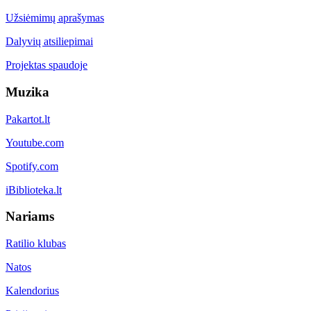
Užsiėmimų aprašymas
Dalyvių atsiliepimai
Projektas spaudoje
Muzika
Pakartot.lt
Youtube.com
Spotify.com
iBiblioteka.lt
Nariams
Ratilio klubas
Natos
Kalendorius