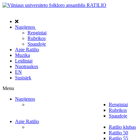
Naujienos
Renginiai
Rubrikos
Spaudoje
Apie Ratilio
Muzika
Leidiniai
Nuotraukos
EN
Susisiek
Menu
Naujienos
Renginiai
Rubrikos
Spaudoje
Apie Ratilio
Ratilio klubas
Ratilio 50
Ratilio 55