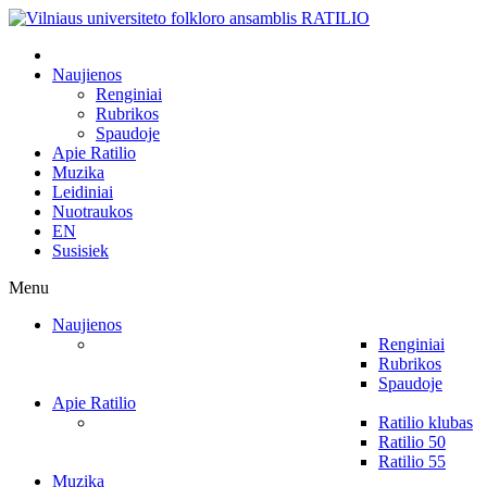
Naujienos
Renginiai
Rubrikos
Spaudoje
Apie Ratilio
Muzika
Leidiniai
Nuotraukos
EN
Susisiek
Menu
Naujienos
Renginiai
Rubrikos
Spaudoje
Apie Ratilio
Ratilio klubas
Ratilio 50
Ratilio 55
Muzika