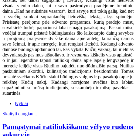
kraštus, bet dabar sugrąžino į Lietuvą. Kadangi visus lietuvius
visada vienijo daina, tai ir savo pasirodymą pradėjome tremtinių
daina „Kad ne auksinės vasaros“, kuri savyje turi tokią galią, kad net
ir svečių, sunkiai suprantančių lietuvišką tekstą, akys spindėjo.
Prisistatę perėjome prie advento programos, kurią pradėjo mūsų
suvalkietė Indrė, paporinusi labai smagų pasakojimą. Paskui mūsų
vedėjai trumpai pristatė būdingiausias šio laikotarpio dainų savybes
ir programą pratęsėme dvišake daina apie antelę, kuriančią namus
savo šeimai, ir apie mergelę, kuri rengiasi ištekėti. Kadangi advento
dainose būdinga apdainuoti tai, kas vyksta Kūčių vakarą, tai ir elnias
devyniaragis pas mus atšuoliavo, ir
razumnas
kiškelis visus aplakstė,
o ir jau legendine tapusi ratiliokų daina apie lapelę lengvapėdę ir
mergelę lelijėlę visus išjudino pajudėti nuo dūdmaišio garsų. Nutilus
paskutiniam akordui, kulinarijos tradicijomis besidomintis Tomas
pristatė svečiams Kūčių stalui būdingus valgius ir papasakojo apie jų
reikšmę Kūčių naktį. Kadangi norėjome svečius kuo labiau
supažindinti su mūsų tradicijomis, suskambėjo ir mūsų paveldas –
sutartinės.
Įvykiai
Skaityti daugiau...
Pamąstymai ratiliokiškame vėlyvo rudens
sūkuryje