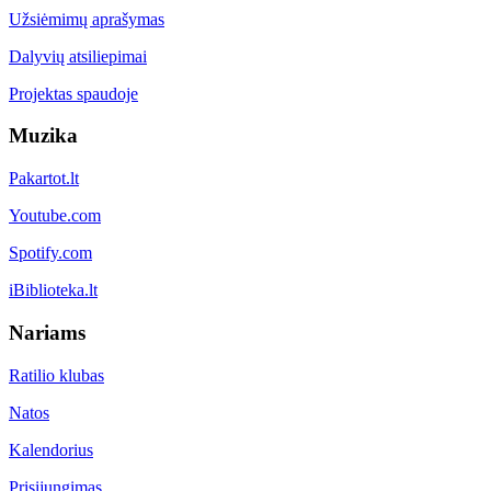
Užsiėmimų aprašymas
Dalyvių atsiliepimai
Projektas spaudoje
Muzika
Pakartot.lt
Youtube.com
Spotify.com
iBiblioteka.lt
Nariams
Ratilio klubas
Natos
Kalendorius
Prisijungimas