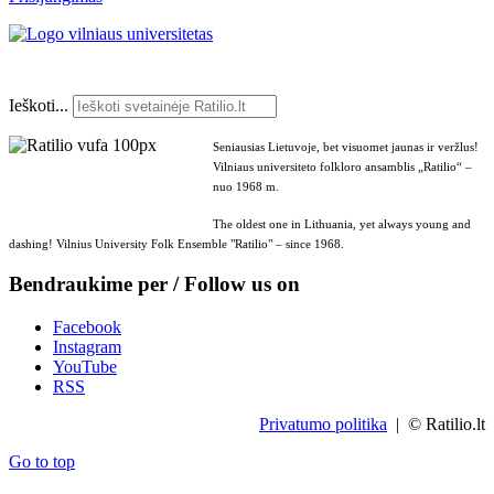
Ieškoti...
Seniausias Lietuvoje, bet visuomet jaunas ir veržlus!
Vilniaus universiteto folkloro ansamblis „Ratilio“ –
nuo 1968 m.
The oldest one in Lithuania, yet always young and
dashing! Vilnius University Folk Ensemble "Ratilio" – since 1968.
Bendraukime per / Follow us on
Facebook
Instagram
YouTube
RSS
Privatumo politika
| © Ratilio.lt
Go to top