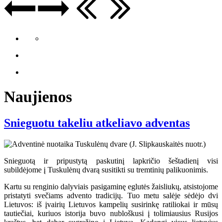
Naujienos
Snieguotu takeliu atkeliavo adventas
Snieguotą ir pripustytą paskutinį lapkričio šeštadienį visi
subildėjome į Tuskulėnų dvarą susitikti su tremtinių palikuonimis.
Kartu su renginio dalyviais pasigaminę eglutės žaisliukų, atsistojome
pristatyti svečiams advento tradicijų. Tuo metu salėje sėdėjo dvi
Lietuvos: iš įvairių Lietuvos kampelių susirinkę ratiliokai ir mūsų
tautiečiai, kuriuos istorija buvo nubloškusi į tolimiausius Rusijos