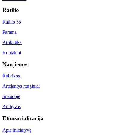
Ratilio
Ratilio 55
Parama
Atributika
Kontaktai
Naujienos
Rubrikos
Artėjantys renginiai
Spaudoje
Archyvas
Etnosocializacija
Apie iniciatyvą