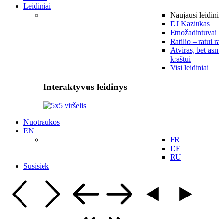
Leidiniai
Naujausi leidini
DJ Kaziukas
Etnožadintuvai
Ratilio – ratui r
Atviras, bet asm
kraštui
Visi leidiniai
Interaktyvus leidinys
Nuotraukos
EN
FR
DE
RU
Susisiek