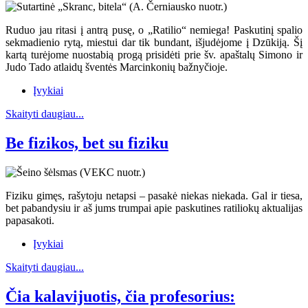
Ruduo jau ritasi į antrą pusę, o „Ratilio“ nemiega! Paskutinį spalio
sekmadienio rytą, miestui dar tik bundant, išjudėjome į Dzūkiją. Šį
kartą turėjome nuostabią progą prisidėti prie šv. apaštalų Simono ir
Judo Tado atlaidų šventės Marcinkonių bažnyčioje.
Įvykiai
Skaityti daugiau...
Be fizikos, bet su fiziku
Fiziku gimęs, rašytoju netapsi – pasakė niekas niekada. Gal ir tiesa,
bet pabandysiu ir aš jums trumpai apie paskutines ratiliokų aktualijas
papasakoti.
Įvykiai
Skaityti daugiau...
Čia kalavijuotis, čia profesorius: