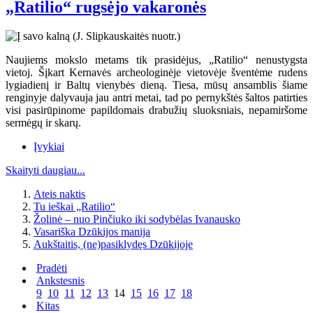
„Ratilio“ rugsėjo vakaronės
Naujiems mokslo metams tik prasidėjus, „Ratilio“ nenustygsta
vietoj. Šįkart Kernavės archeologinėje vietovėje šventėme rudens
lygiadienį ir Baltų vienybės dieną. Tiesa, mūsų ansamblis šiame
renginyje dalyvauja jau antri metai, tad po pernykštės šaltos patirties
visi pasirūpinome papildomais drabužių sluoksniais, nepamiršome
sermėgų ir skarų.
Įvykiai
Skaityti daugiau...
Ateis naktis
Tu ieškai „Ratilio“
Žolinė – nuo Pinčiuko iki sodybėlas Ivanausko
Vasariška Dzūkijos manija
Aukštaitis, (ne)pasiklydęs Dzūkijoje
Pradėti
Ankstesnis
9
10
11
12
13
14
15
16
17
18
Kitas