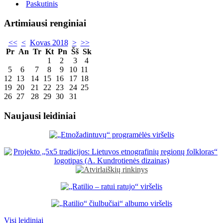
Paskutinis
Artimiausi renginiai
<<
<
Kovas 2018
>
>>
Pr
An
Tr
Kt
Pn
Šš
Sk
1
2
3
4
5
6
7
8
9
10
11
12
13
14
15
16
17
18
19
20
21
22
23
24
25
26
27
28
29
30
31
Naujausi leidiniai
Visi leidiniai