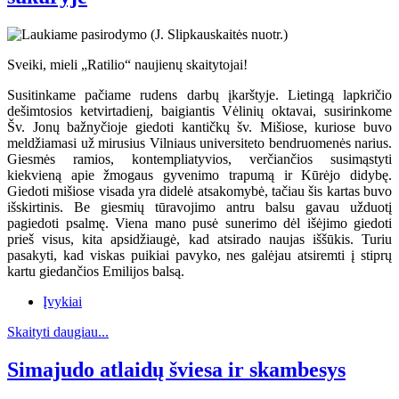
Sveiki, mieli „Ratilio“ naujienų skaitytojai!
Susitinkame pačiame rudens darbų įkarštyje. Lietingą lapkričio
dešimtosios ketvirtadienį, baigiantis Vėlinių oktavai, susirinkome
Šv. Jonų bažnyčioje giedoti kantičkų šv. Mišiose, kuriose buvo
meldžiamasi už mirusius Vilniaus universiteto bendruomenės narius.
Giesmės ramios, kontempliatyvios, verčiančios susimąstyti
kiekvieną apie žmogaus gyvenimo trapumą ir Kūrėjo didybę.
Giedoti mišiose visada yra didelė atsakomybė, tačiau šis kartas buvo
išskirtinis. Be giesmių tūravojimo antru balsu gavau užduotį
pagiedoti psalmę. Viena mano pusė sunerimo dėl išėjimo giedoti
prieš visus, kita apsidžiaugė, kad atsirado naujas iššūkis. Turiu
pasakyti, kad viskas puikiai pavyko, nes galėjau atsiremti į stiprų
kartu giedančios Emilijos balsą.
Įvykiai
Skaityti daugiau...
Simajudo atlaidų šviesa ir skambesys