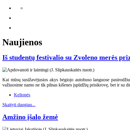
Naujienos
Iš studentų festivalio su Zvoleno merės pri
Kai mūsų susižavėjusios akys bėgiojo autobuso languose pasirodžius
važiuosime namo ne tik pilnas kišenes įspūdžių prisikrovę, bet ir su d
Kelionės
Skaityti daugiau...
Amžino įšalo žemė