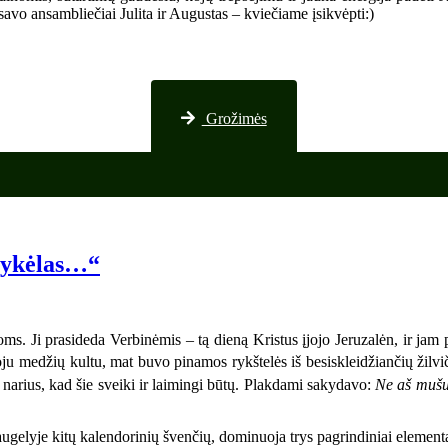
avo ansambliečiai Julita ir Augustas – kviečiame įsikvėpti:)
Nuotraukos iš Palangos
Grožimės
elykėlas…“
koms. Ji prasideda Verbinėmis – tą dieną Kristus įjojo Jeruzalėn, ir ja
uoju medžių kultu, mat buvo pinamos rykštelės iš besiskleidžiančių žilv
 narius, kad šie sveiki ir laimingi būtų. Plakdami sakydavo:
Ne aš mušu,
daugelyje kitų kalendorinių švenčių, dominuoja trys pagrindiniai element