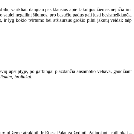
ilių varikliai: daugiau pasiklausius apie Jakutijos žiemas nejučia imi
io saulei negailint šilumos, pro basučių padus gali justi besismelkiančią
ir lyg kokio tvirtumo bei atšiauraus grožio pilni jakutų veidai: taip
lyvių apsuptyje, po garbingai plazdančia ansamblio vėliava, gaudžiant
liokim, broliukai
.
giui žemę atrakinti. Ir išties: Palanga žydinti, žaliuojanti, ratiliokai –