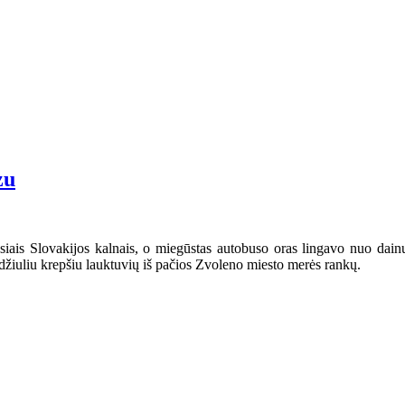
zu
iais Slovakijos kalnais, o miegūstas autobuso oras lingavo nuo dainų
idžiuliu krepšiu lauktuvių iš pačios Zvoleno miesto merės rankų.