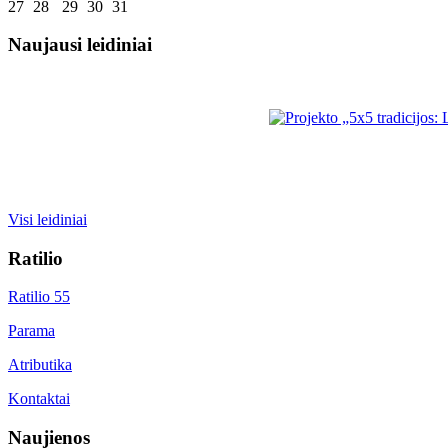
27
28
29
30
31
Naujausi leidiniai
Visi leidiniai
Ratilio
Ratilio 55
Parama
Atributika
Kontaktai
Naujienos