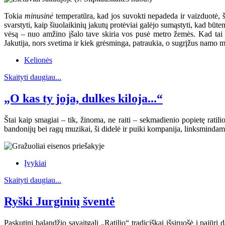
Tokia
minusinė
temperatūra, kad jos suvokti nepadeda ir vaizduotė, š
svarstyti, kaip šiuolaikinių jakutų protėviai galėjo sumąstyti, kad būte
vėsą – nuo amžino įšalo tave skiria vos pusė metro žemės. Kad tai yp
Jakutija, nors svetima ir kiek grėsminga, patraukia, o sugrįžus namo m
Kelionės
Skaityti daugiau...
„O kas ty joja, dulkes kiloja...“
Štai kaip smagiai – tik, žinoma, ne raiti – sekmadienio popietę rati
bandonijų bei ragų muzikai, ši didelė ir puiki kompanija, linksmindama v
Įvykiai
Skaityti daugiau...
Ryški Jurginių šventė
Paskutinį balandžio savaitgalį „Ratilio“ tradiciškai išsiruošė į pajūrį d