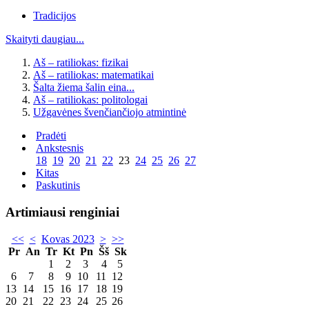
Tradicijos
Skaityti daugiau...
Aš – ratiliokas: fizikai
Aš – ratiliokas: matematikai
Šalta žiema šalin eina...
Aš – ratiliokas: politologai
Užgavėnes švenčiančiojo atmintinė
Pradėti
Ankstesnis
18
19
20
21
22
23
24
25
26
27
Kitas
Paskutinis
Artimiausi renginiai
<<
<
Kovas 2023
>
>>
Pr
An
Tr
Kt
Pn
Šš
Sk
1
2
3
4
5
6
7
8
9
10
11
12
13
14
15
16
17
18
19
20
21
22
23
24
25
26