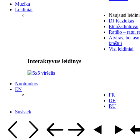
Muzika
Leidiniai
Naujausi leidini
DJ Kaziukas
Etnožadintuvai
Ratilio – ratui r
Atviras, bet asm
kraštui
Visi leidiniai
Interaktyvus leidinys
Nuotraukos
EN
FR
DE
RU
Susisiek