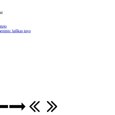
ai
atujo
eninis: laiškas tavo