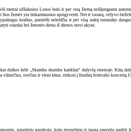
eši metrai užšalusios Lenos ledo ir per visą žiemą neišjungiami automob
nt šios žemės yra tinkamiausios apsigyventi. Net ir vasarą, vėlyvo biržel
atingas kraštas, pamiršti neleidžia ir per visą naktį nuraudęs dangus, 
atyti vaizdai bei žmonės diena iš dienos stovi akyse.
liokai dulkes kėlė „Skamba skamba kankliai“ dalyvių eisenoje. Kitų da
ilniečius, svečius ir vieni kitus, rinkosi į finalinį festivalio koncertą
U
ainomis, sutartinių gaudesiu, kojų trepsėjimu ir jauna energija padėti Jur