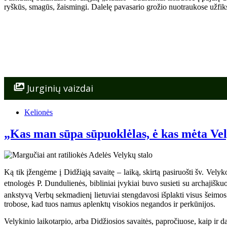
ryškūs, smagūs, žaismingi. Dalelę pavasario grožio nuotraukose užfiks
Jurginių vaizdai
Kelionės
„Kas man sūpa sūpuoklėlas, ė kas mėta V
Ką tik įžengėme į Didžiąją savaitę – laiką, skirtą pasiruošti šv. Vely
etnologės P. Dundulienės, bibliniai įvykiai buvo susieti su archajišk
ankstyvą Verbų sekmadienį lietuviai stengdavosi išplakti visus šeimos
trobose, kad tuos namus aplenktų visokios negandos ir perkūnijos.
Velykinio laikotarpio, arba Didžiosios savaitės, papročiuose, kaip ir 