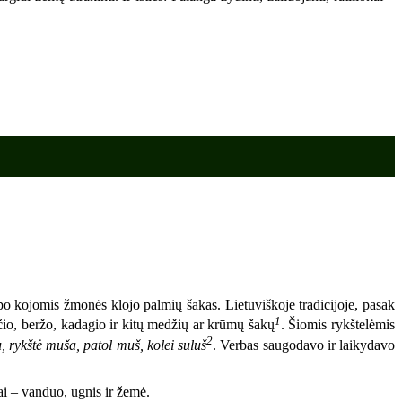
m po kojomis žmonės klojo palmių šakas. Lietuviškoje tradicijoje, pasak
1
ičio, beržo, kadagio ir kitų medžių ar krūmų šakų
. Šiomis rykštelėmis
2
 rykštė muša, patol muš, kolei suluš
. Verbas saugodavo ir laikydavo
ai – vanduo, ugnis ir žemė.