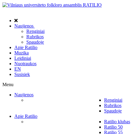
Naujienos
Renginiai
Rubrikos
Spaudoje
Apie Ratilio
Muzika
Leidiniai
Nuotraukos
EN
Susisiek
Menu
Naujienos
Renginiai
Rubrikos
Spaudoje
Apie Ratilio
Ratilio klubas
Ratilio 50
Ratilio 55