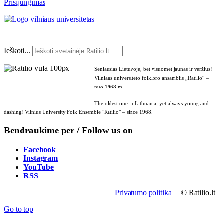
Prisijungimas
Ieškoti...
Seniausias Lietuvoje, bet visuomet jaunas ir veržlus!
Vilniaus universiteto folkloro ansamblis „Ratilio“ –
nuo 1968 m.
The oldest one in Lithuania, yet always young and
dashing! Vilnius University Folk Ensemble "Ratilio" – since 1968.
Bendraukime per / Follow us on
Facebook
Instagram
YouTube
RSS
Privatumo politika
| © Ratilio.lt
Go to top