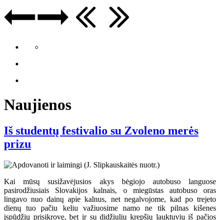
Naujienos
Iš studentų festivalio su Zvoleno merės
prizu
Kai mūsų susižavėjusios akys bėgiojo autobuso languose
pasirodžiusiais Slovakijos kalnais, o miegūstas autobuso oras
lingavo nuo dainų apie kalnus, net negalvojome, kad po trejeto
dienų tuo pačiu keliu važiuosime namo ne tik pilnas kišenes
įspūdžių prisikrovę, bet ir su didžiuliu krepšiu lauktuvių iš pačios