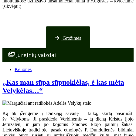
nuotraukose užfiksavo ansambliečiai Julita ir Augustas – kviečiame
įsikvėpti:)
Nuotraukos iš Palangos
Grožimės
Jurginių vaizdai
Kelionės
„Kas man sūpa sūpuoklėlas, ė kas mėta
Velykėlas…“
Ką tik įžengėme į Didžiąją savaitę – laiką, skirtą pasiruošti
šv. Velykoms. Ji prasideda Verbinėmis – tą dieną Kristus įjojo
Jeruzalėn, ir jam po kojomis žmonės klojo palmių šakas.
Lietuviškoje tradicijoje, pasak etnologės P. Dundulienės, bibliniai
įvykiai buvo susieti su archajiškuoju medžių kultu, mat buvo