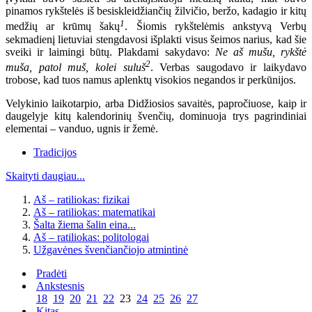
pinamos rykštelės iš besiskleidžiančių žilvičio, beržo, kadagio ir kitų
1
medžių ar krūmų šakų
. Šiomis rykštelėmis ankstyvą Verbų
sekmadienį lietuviai stengdavosi išplakti visus šeimos narius, kad šie
sveiki ir laimingi būtų. Plakdami sakydavo:
Ne aš mušu, rykštė
2
muša, patol muš, kolei suluš
. Verbas saugodavo ir laikydavo
trobose, kad tuos namus aplenktų visokios negandos ir perkūnijos.
Velykinio laikotarpio, arba Didžiosios savaitės, papročiuose, kaip ir
daugelyje kitų kalendorinių švenčių, dominuoja trys pagrindiniai
elementai – vanduo, ugnis ir žemė.
Tradicijos
Skaityti daugiau...
Aš – ratiliokas: fizikai
Aš – ratiliokas: matematikai
Šalta žiema šalin eina...
Aš – ratiliokas: politologai
Užgavėnes švenčiančiojo atmintinė
Pradėti
Ankstesnis
18
19
20
21
22
23
24
25
26
27
Kitas