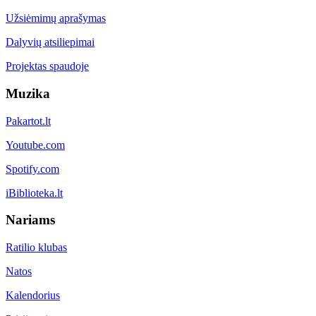
Užsiėmimų aprašymas
Dalyvių atsiliepimai
Projektas spaudoje
Muzika
Pakartot.lt
Youtube.com
Spotify.com
iBiblioteka.lt
Nariams
Ratilio klubas
Natos
Kalendorius