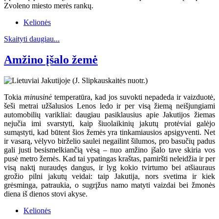
Zvoleno miesto merės rankų.
Kelionės
Skaityti daugiau...
Amžino įšalo žemė
Tokia
minusinė
temperatūra, kad jos suvokti nepadeda ir vaizduotė,
šeši metrai užšalusios Lenos ledo ir per visą žiemą neišjungiami
automobilių varikliai: daugiau pasiklausius apie Jakutijos žiemas
nejučia imi svarstyti, kaip šiuolaikinių jakutų protėviai galėjo
sumąstyti, kad būtent šios žemės yra tinkamiausios apsigyventi. Net
ir vasarą, vėlyvo birželio saulei negailint šilumos, pro basučių padus
gali justi besismelkiančią vėsą – nuo amžino įšalo tave skiria vos
pusė metro žemės. Kad tai ypatingas kraštas, pamiršti neleidžia ir per
visą naktį nuraudęs dangus, ir lyg kokio tvirtumo bei atšiauraus
grožio pilni jakutų veidai: taip Jakutija, nors svetima ir kiek
grėsminga, patraukia, o sugrįžus namo matyti vaizdai bei žmonės
diena iš dienos stovi akyse.
Kelionės