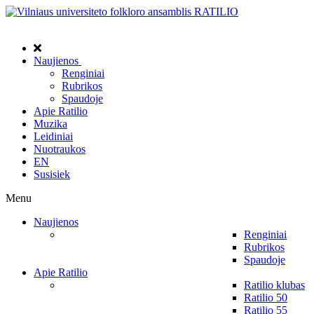
Naujienos
Renginiai
Rubrikos
Spaudoje
Apie Ratilio
Muzika
Leidiniai
Nuotraukos
EN
Susisiek
Menu
Naujienos
Renginiai
Rubrikos
Spaudoje
Apie Ratilio
Ratilio klubas
Ratilio 50
Ratilio 55