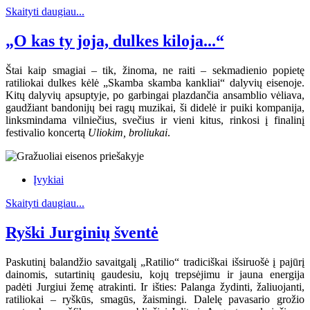
Skaityti daugiau...
„O kas ty joja, dulkes kiloja...“
Štai kaip smagiai – tik, žinoma, ne raiti – sekmadienio popietę
ratiliokai dulkes kėlė „Skamba skamba kankliai“ dalyvių eisenoje.
Kitų dalyvių apsuptyje, po garbingai plazdančia ansamblio vėliava,
gaudžiant bandonijų bei ragų muzikai, ši didelė ir puiki kompanija,
linksmindama vilniečius, svečius ir vieni kitus, rinkosi į finalinį
festivalio koncertą
Uliokim, broliukai
.
Įvykiai
Skaityti daugiau...
Ryški Jurginių šventė
Paskutinį balandžio savaitgalį „Ratilio“ tradiciškai išsiruošė į pajūrį
dainomis, sutartinių gaudesiu, kojų trepsėjimu ir jauna energija
padėti Jurgiui žemę atrakinti. Ir išties: Palanga žydinti, žaliuojanti,
ratiliokai – ryškūs, smagūs, žaismingi. Dalelę pavasario grožio