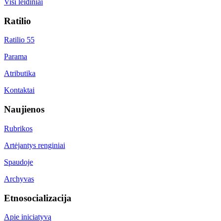
Visi leidiniai
Ratilio
Ratilio 55
Parama
Atributika
Kontaktai
Naujienos
Rubrikos
Artėjantys renginiai
Spaudoje
Archyvas
Etnosocializacija
Apie iniciatyvą