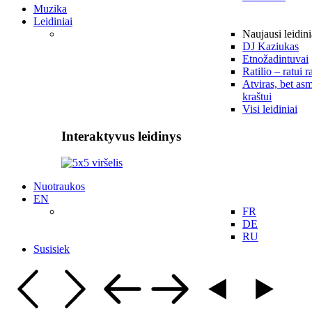
Muzika
Leidiniai
Naujausi leidini
DJ Kaziukas
Etnožadintuvai
Ratilio – ratui r
Atviras, bet asm
kraštui
Visi leidiniai
Interaktyvus leidinys
Nuotraukos
EN
FR
DE
RU
Susisiek